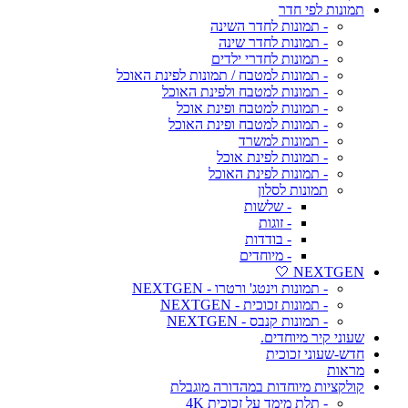
תמונות לפי חדר
- תמונות לחדר השינה
- תמונות לחדר שינה
- תמונות לחדרי ילדים
- תמונות למטבח / תמונות לפינת האוכל
- תמונות למטבח ולפינת האוכל
- תמונות למטבח ופינת אוכל
- תמונות למטבח ופינת האוכל
- תמונות למשרד
- תמונות לפינת אוכל
- תמונות לפינת האוכל
תמונות לסלון
- שלשות
- זוגות
- בודדות
- מיוחדים
NEXTGEN 🤍
- תמונות וינטג' ורטרו - NEXTGEN
- תמונות זכוכית - NEXTGEN
- תמונות קנבס - NEXTGEN
שעוני קיר מיוחדים.
חדש-שעוני זכוכית
מראות
קולקציות מיוחדות במהדורה מוגבלת
- תלת מימד על זכוכית 4K