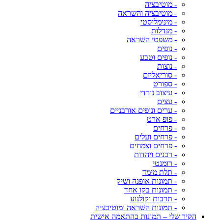
- מוטיבציה
- מוטיבציה והשראה
- מינימליסטי
- מנדלות
- משפטי השראה
- נופים
- נופים וטבע
- נוצות
- סוריאליזם
- ספורט
- עיצוב נורדי
- עצים
- ערים ונופים אורבניים
- פופ ארט
- פרחים
- פרחים ועלים
- פרחים וצמחים
- רבנים ויהדות
- רומנטי
- תלת מימד
- תמונות אופנה ושיק
- תמונות בקו אחד
- תרבות וקולנוע
- תמונות השראה ומוטיבציה
הקיר שלי – תמונות בהתאמה אישית