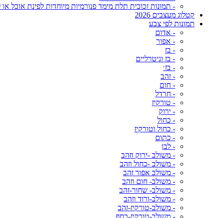
- תמונות זכוכית תלת מימד פנורמיות מיוחדות לפינת אוכל או ל
קטלוג מעצבים 2026
תמונות לפי צבע
- אדום
- אפור
- בז
- בז וניטרליים
- בז׳
- זהב
- חום
- חרדל
- טורקיז
- ירוק
- כחול
- כחול וטורקיז
- כתום
- לבן
- משולב -ירוק וזהב
- משולב -כחול וזהב
- משולב אפור זהב
- משולב- חום וזהב
- משולב- שחור-זהב
- משולב-ורוד וזהב
- משולב-טורקיז-זהב
- משולב-טורקיז-כסף