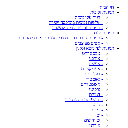
דף הבית
תמונות זכוכית
- זוגות על זכוכית
- שלשות זכוכית בהדפסה ישירה
- תמונות זכוכית לבית ולמשרד
תמונות קנבס
- תמונות קנבס בודדות לכל חלל עם או בלי מסגרת
- סטים מעוצבים
תמונות לפי נושא וסגנון
- אבסטרקט
- אורבני
- אנשים
- אפריקאיות
- בעלי חיים
- גאומטרי
- גיאומטריים
- גרפיטי
- דמויות
- חדש! תמונות גרפיטי
- טבע
- יוקרתי
- ים
- ים וחופים
- מודרני