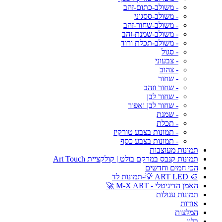
- משולב-כתום-זהב
- משולב-ססגוני
- משולב-שחור-זהב
- משולב-שמנת-זהב
- משולב-תכלת ורוד
- סגול
- צבעוני
- צהוב
- שחור
- שחור וזהב
- שחור לבן
- שחור לבן ואפור
- שמנת
- תכלת
- תמונות בצבע טורקיז
- תמונות בצבע כסף
תמונות מעוצבות
תמונות קנבס במרקם בולט | קולקציית Art Touch
הכי חמים וחדשים
🎨 ART LED 💡-תמונות לד
האמן הדיגיטלי - M-X ART 🚀
תמונות עגולות
אודות
המלצות
בלוג