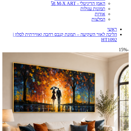
האמן הדיגיטלי - M-X ART 🚀
תמונות עגולות
אודות
המלצות
ראשי
הליכה לאור השקיעה – תמונת קנבס רחבה ואווירתית לסלון |
HT1092
-15%