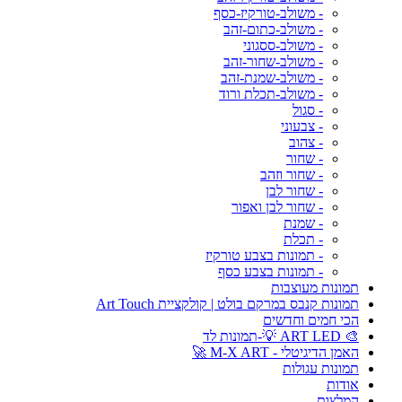
- משולב-טורקיז-כסף
- משולב-כתום-זהב
- משולב-ססגוני
- משולב-שחור-זהב
- משולב-שמנת-זהב
- משולב-תכלת ורוד
- סגול
- צבעוני
- צהוב
- שחור
- שחור וזהב
- שחור לבן
- שחור לבן ואפור
- שמנת
- תכלת
- תמונות בצבע טורקיז
- תמונות בצבע כסף
תמונות מעוצבות
תמונות קנבס במרקם בולט | קולקציית Art Touch
הכי חמים וחדשים
🎨 ART LED 💡-תמונות לד
האמן הדיגיטלי - M-X ART 🚀
תמונות עגולות
אודות
המלצות