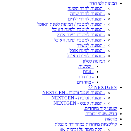
תמונות לפי חדר
- תמונות לחדר השינה
- תמונות לחדר שינה
- תמונות לחדרי ילדים
- תמונות למטבח / תמונות לפינת האוכל
- תמונות למטבח ולפינת האוכל
- תמונות למטבח ופינת אוכל
- תמונות למטבח ופינת האוכל
- תמונות למשרד
- תמונות לפינת אוכל
- תמונות לפינת האוכל
תמונות לסלון
- שלשות
- זוגות
- בודדות
- מיוחדים
NEXTGEN 🤍
- תמונות וינטג' ורטרו - NEXTGEN
- תמונות זכוכית - NEXTGEN
- תמונות קנבס - NEXTGEN
שעוני קיר מיוחדים.
חדש-שעוני זכוכית
מראות
קולקציות מיוחדות במהדורה מוגבלת
- תלת מימד על זכוכית 4K