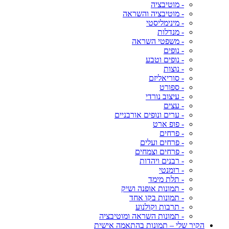
- מוטיבציה
- מוטיבציה והשראה
- מינימליסטי
- מנדלות
- משפטי השראה
- נופים
- נופים וטבע
- נוצות
- סוריאליזם
- ספורט
- עיצוב נורדי
- עצים
- ערים ונופים אורבניים
- פופ ארט
- פרחים
- פרחים ועלים
- פרחים וצמחים
- רבנים ויהדות
- רומנטי
- תלת מימד
- תמונות אופנה ושיק
- תמונות בקו אחד
- תרבות וקולנוע
- תמונות השראה ומוטיבציה
הקיר שלי – תמונות בהתאמה אישית