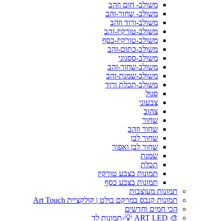
משולב- חום וזהב
משולב- שחור-זהב
משולב-ורוד וזהב
משולב-טורקיז-זהב
משולב-טורקיז-כסף
משולב-כתום-זהב
משולב-ססגוני
משולב-שחור-זהב
משולב-שמנת-זהב
משולב-תכלת ורוד
סגול
צבעוני
צהוב
שחור
שחור וזהב
שחור לבן
שחור לבן ואפור
שמנת
תכלת
תמונות בצבע טורקיז
תמונות בצבע כסף
תמונות מעוצבות
תמונות קנבס במרקם בולט | קולקציית Art Touch
הכי חמים וחדשים
🎨 ART LED 💡-תמונות לד