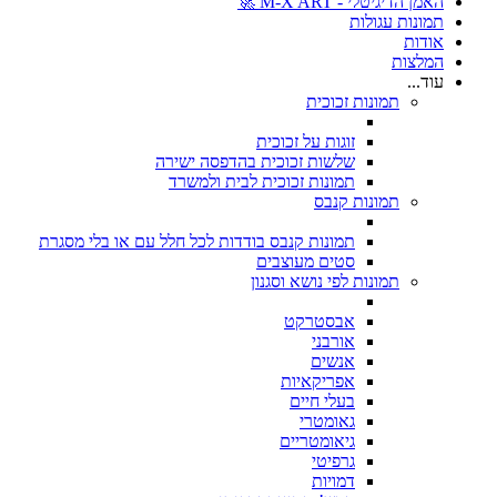
האמן הדיגיטלי - M-X ART 🚀
תמונות עגולות
אודות
המלצות
עוד...
תמונות זכוכית
זוגות על זכוכית
שלשות זכוכית בהדפסה ישירה
תמונות זכוכית לבית ולמשרד
תמונות קנבס
תמונות קנבס בודדות לכל חלל עם או בלי מסגרת
סטים מעוצבים
תמונות לפי נושא וסגנון
אבסטרקט
אורבני
אנשים
אפריקאיות
בעלי חיים
גאומטרי
גיאומטריים
גרפיטי
דמויות