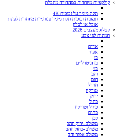
קולקציות מיוחדות במהדורה מוגבלת
תלת מימד על זכוכית 4K
תמונות זכוכית תלת מימד פנורמיות מיוחדות לפינת
אוכל או לסלון
קטלוג מעצבים 2026
תמונות לפי צבע
אדום
אפור
בז
בז וניטרליים
בז׳
זהב
חום
חרדל
טורקיז
ירוק
כחול
כחול וטורקיז
כתום
לבן
משולב -ירוק וזהב
משולב -כחול וזהב
משולב אפור זהב