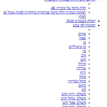
תלת מימד על זכוכית 4K
תמונות זכוכית תלת מימד פנורמיות מיוחדות לפינת אוכל או
לסלון
קטלוג מעצבים 2026
תמונות לפי צבע
אדום
אפור
בז
בז וניטרליים
בז׳
זהב
חום
חרדל
טורקיז
ירוק
כחול
כחול וטורקיז
כתום
לבן
משולב -ירוק וזהב
משולב -כחול וזהב
משולב אפור זהב
משולב- חום וזהב