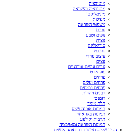
מוטיבציה
מוטיבציה והשראה
מינימליסטי
מנדלות
משפטי השראה
נופים
נופים וטבע
נוצות
סוריאליזם
ספורט
עיצוב נורדי
עצים
ערים ונופים אורבניים
פופ ארט
פרחים
פרחים ועלים
פרחים וצמחים
רבנים ויהדות
רומנטי
תלת מימד
תמונות אופנה ושיק
תמונות בקו אחד
תרבות וקולנוע
תמונות השראה ומוטיבציה
הקיר שלי – תמונות בהתאמה אישית