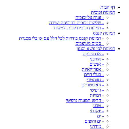
דף הבית
תמונות זכוכית
- זוגות על זכוכית
- שלשות זכוכית בהדפסה ישירה
- תמונות זכוכית לבית ולמשרד
תמונות קנבס
- תמונות קנבס בודדות לכל חלל עם או בלי מסגרת
- סטים מעוצבים
תמונות לפי נושא וסגנון
- אבסטרקט
- אורבני
- אנשים
- אפריקאיות
- בעלי חיים
- גאומטרי
- גיאומטריים
- גרפיטי
- דמויות
- חדש! תמונות גרפיטי
- טבע
- יוקרתי
- ים
- ים וחופים
- מודרני