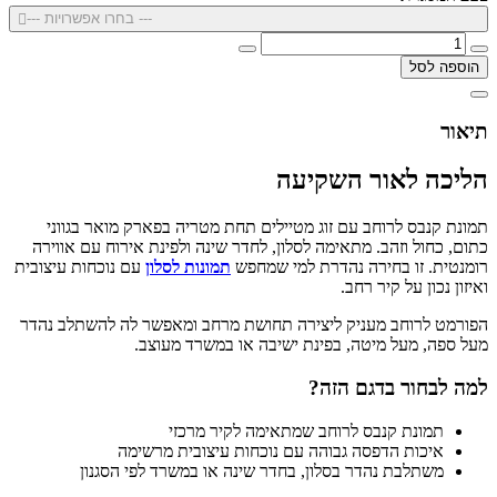
--- בחרו אפשרויות ---
הוספה לסל
תיאור
הליכה לאור השקיעה
תמונת קנבס לרוחב עם זוג מטיילים תחת מטריה בפארק מואר בגווני
כתום, כחול וזהב. מתאימה לסלון, לחדר שינה ולפינת אירוח עם אווירה
רומנטית. זו בחירה נהדרת למי שמחפש
תמונות לסלון
עם נוכחות עיצובית
ואיזון נכון על קיר רחב.
הפורמט לרוחב מעניק ליצירה תחושת מרחב ומאפשר לה להשתלב נהדר
מעל ספה, מעל מיטה, בפינת ישיבה או במשרד מעוצב.
למה לבחור בדגם הזה?
תמונת קנבס לרוחב שמתאימה לקיר מרכזי
איכות הדפסה גבוהה עם נוכחות עיצובית מרשימה
משתלבת נהדר בסלון, בחדר שינה או במשרד לפי הסגנון