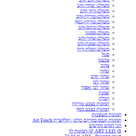
משולב- שחור-זהב
משולב-ורוד וזהב
משולב-טורקיז-זהב
משולב-טורקיז-כסף
משולב-כתום-זהב
משולב-ססגוני
משולב-שחור-זהב
משולב-שמנת-זהב
משולב-תכלת ורוד
סגול
צבעוני
צהוב
שחור
שחור וזהב
שחור לבן
שחור לבן ואפור
שמנת
תכלת
תמונות בצבע טורקיז
תמונות בצבע כסף
תמונות מעוצבות
תמונות קנבס במרקם בולט | קולקציית Art Touch
הכי חמים וחדשים
🎨 ART LED 💡-תמונות לד