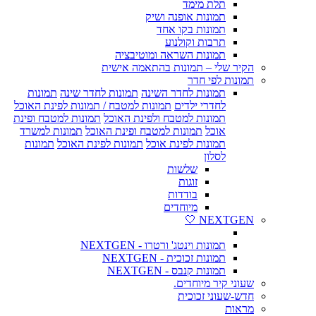
תלת מימד
תמונות אופנה ושיק
תמונות בקו אחד
תרבות וקולנוע
תמונות השראה ומוטיבציה
הקיר שלי – תמונות בהתאמה אישית
תמונות לפי חדר
תמונות לחדר השינה
תמונות לחדר שינה
תמונות
לחדרי ילדים
תמונות למטבח / תמונות לפינת האוכל
תמונות למטבח ולפינת האוכל
תמונות למטבח ופינת
אוכל
תמונות למטבח ופינת האוכל
תמונות למשרד
תמונות לפינת אוכל
תמונות לפינת האוכל
תמונות
לסלון
שלשות
זוגות
בודדות
מיוחדים
NEXTGEN 🤍
תמונות וינטג' ורטרו - NEXTGEN
תמונות זכוכית - NEXTGEN
תמונות קנבס - NEXTGEN
שעוני קיר מיוחדים.
חדש-שעוני זכוכית
מראות