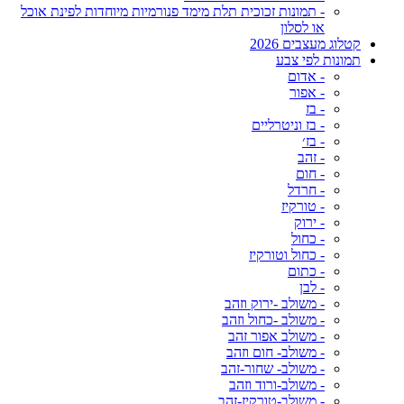
- תמונות זכוכית תלת מימד פנורמיות מיוחדות לפינת אוכל
או לסלון
קטלוג מעצבים 2026
תמונות לפי צבע
- אדום
- אפור
- בז
- בז וניטרליים
- בז׳
- זהב
- חום
- חרדל
- טורקיז
- ירוק
- כחול
- כחול וטורקיז
- כתום
- לבן
- משולב -ירוק וזהב
- משולב -כחול וזהב
- משולב אפור זהב
- משולב- חום וזהב
- משולב- שחור-זהב
- משולב-ורוד וזהב
- משולב-טורקיז-זהב