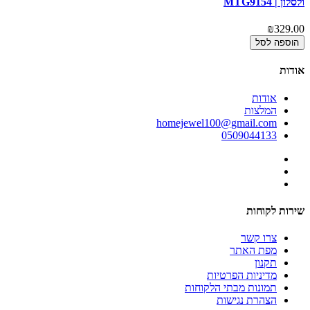
ולסלון | MTG9154
5
00
₪329.00
הוספה לסל
אודות
אודות
המלצות
homejewel100@gmail.com
0509044133
שירות לקוחות
צרו קשר
מפת האתר
תקנון
מדיניות הפרטיות
תמונות מבתי הלקוחות
הצהרת נגישות