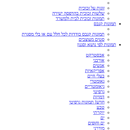
זוגות על זכוכית
שלשות זכוכית בהדפסה ישירה
תמונות זכוכית לבית ולמשרד
תמונות קנבס
תמונות קנבס בודדות לכל חלל עם או בלי מסגרת
סטים מעוצבים
תמונות לפי נושא וסגנון
אבסטרקט
אורבני
אנשים
אפריקאיות
בעלי חיים
גאומטרי
גיאומטריים
גרפיטי
דמויות
חדש! תמונות גרפיטי
טבע
יוקרתי
ים
ים וחופים
מודרני