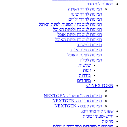
תמונות לפי חדר
תמונות לחדר השינה
תמונות לחדר שינה
תמונות לחדרי ילדים
תמונות למטבח / תמונות לפינת האוכל
תמונות למטבח ולפינת האוכל
תמונות למטבח ופינת אוכל
תמונות למטבח ופינת האוכל
תמונות למשרד
תמונות לפינת אוכל
תמונות לפינת האוכל
תמונות לסלון
שלשות
זוגות
בודדות
מיוחדים
NEXTGEN 🤍
תמונות וינטג' ורטרו - NEXTGEN
תמונות זכוכית - NEXTGEN
תמונות קנבס - NEXTGEN
שעוני קיר מיוחדים.
חדש-שעוני זכוכית
מראות
קולקציות מיוחדות במהדורה מוגבלת