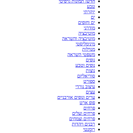
חדש! תמונות גרפיטי
טבע
יוקרתי
ים
ים וחופים
מודרני
מוטיבציה
מוטיבציה והשראה
מינימליסטי
מנדלות
משפטי השראה
נופים
נופים וטבע
נוצות
סוריאליזם
ספורט
עיצוב נורדי
עצים
ערים ונופים אורבניים
פופ ארט
פרחים
פרחים ועלים
פרחים וצמחים
רבנים ויהדות
רומנטי