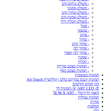
- משולב-כתום-זהב
- משולב-ססגוני
- משולב-שחור-זהב
- משולב-שמנת-זהב
- משולב-תכלת ורוד
- סגול
- צבעוני
- צהוב
- שחור
- שחור וזהב
- שחור לבן
- שחור לבן ואפור
- שמנת
- תכלת
- תמונות בצבע טורקיז
- תמונות בצבע כסף
תמונות מעוצבות
תמונות קנבס במרקם בולט | קולקציית Art Touch
הכי חמים וחדשים
🎨 ART LED 💡-תמונות לד
האמן הדיגיטלי - M-X ART 🚀
תמונות עגולות
אודות
המלצות
בלוג