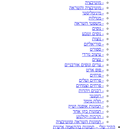
- מוטיבציה
- מוטיבציה והשראה
- מינימליסטי
- מנדלות
- משפטי השראה
- נופים
- נופים וטבע
- נוצות
- סוריאליזם
- ספורט
- עיצוב נורדי
- עצים
- ערים ונופים אורבניים
- פופ ארט
- פרחים
- פרחים ועלים
- פרחים וצמחים
- רבנים ויהדות
- רומנטי
- תלת מימד
- תמונות אופנה ושיק
- תמונות בקו אחד
- תרבות וקולנוע
- תמונות השראה ומוטיבציה
הקיר שלי – תמונות בהתאמה אישית