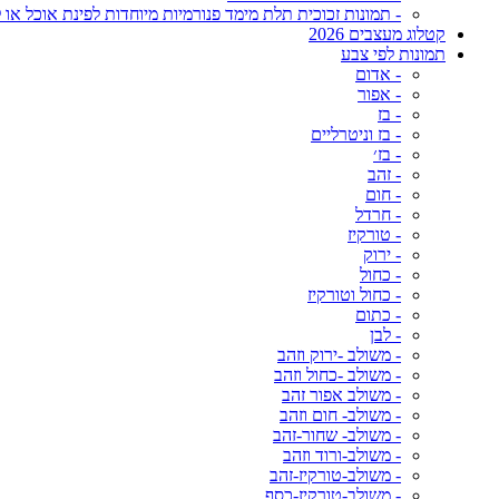
- תמונות זכוכית תלת מימד פנורמיות מיוחדות לפינת אוכל או ל
קטלוג מעצבים 2026
תמונות לפי צבע
- אדום
- אפור
- בז
- בז וניטרליים
- בז׳
- זהב
- חום
- חרדל
- טורקיז
- ירוק
- כחול
- כחול וטורקיז
- כתום
- לבן
- משולב -ירוק וזהב
- משולב -כחול וזהב
- משולב אפור זהב
- משולב- חום וזהב
- משולב- שחור-זהב
- משולב-ורוד וזהב
- משולב-טורקיז-זהב
- משולב-טורקיז-כסף