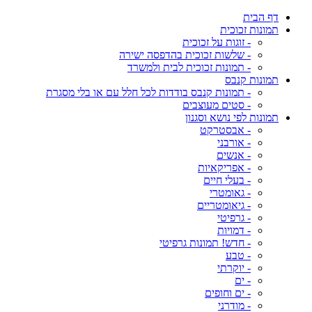
דף הבית
תמונות זכוכית
- זוגות על זכוכית
- שלשות זכוכית בהדפסה ישירה
- תמונות זכוכית לבית ולמשרד
תמונות קנבס
- תמונות קנבס בודדות לכל חלל עם או בלי מסגרת
- סטים מעוצבים
תמונות לפי נושא וסגנון
- אבסטרקט
- אורבני
- אנשים
- אפריקאיות
- בעלי חיים
- גאומטרי
- גיאומטריים
- גרפיטי
- דמויות
- חדש! תמונות גרפיטי
- טבע
- יוקרתי
- ים
- ים וחופים
- מודרני