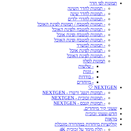
תמונות לפי חדר
- תמונות לחדר השינה
- תמונות לחדר שינה
- תמונות לחדרי ילדים
- תמונות למטבח / תמונות לפינת האוכל
- תמונות למטבח ולפינת האוכל
- תמונות למטבח ופינת אוכל
- תמונות למטבח ופינת האוכל
- תמונות למשרד
- תמונות לפינת אוכל
- תמונות לפינת האוכל
תמונות לסלון
- שלשות
- זוגות
- בודדות
- מיוחדים
NEXTGEN 🤍
- תמונות וינטג' ורטרו - NEXTGEN
- תמונות זכוכית - NEXTGEN
- תמונות קנבס - NEXTGEN
שעוני קיר מיוחדים.
חדש-שעוני זכוכית
מראות
קולקציות מיוחדות במהדורה מוגבלת
- תלת מימד על זכוכית 4K