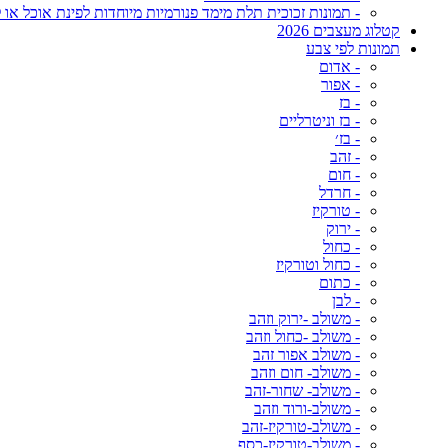
- תמונות זכוכית תלת מימד פנורמיות מיוחדות לפינת אוכל או ל
קטלוג מעצבים 2026
תמונות לפי צבע
- אדום
- אפור
- בז
- בז וניטרליים
- בז׳
- זהב
- חום
- חרדל
- טורקיז
- ירוק
- כחול
- כחול וטורקיז
- כתום
- לבן
- משולב -ירוק וזהב
- משולב -כחול וזהב
- משולב אפור זהב
- משולב- חום וזהב
- משולב- שחור-זהב
- משולב-ורוד וזהב
- משולב-טורקיז-זהב
- משולב-טורקיז-כסף