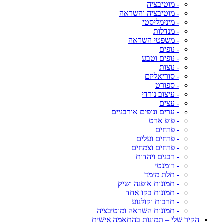
- מוטיבציה
- מוטיבציה והשראה
- מינימליסטי
- מנדלות
- משפטי השראה
- נופים
- נופים וטבע
- נוצות
- סוריאליזם
- ספורט
- עיצוב נורדי
- עצים
- ערים ונופים אורבניים
- פופ ארט
- פרחים
- פרחים ועלים
- פרחים וצמחים
- רבנים ויהדות
- רומנטי
- תלת מימד
- תמונות אופנה ושיק
- תמונות בקו אחד
- תרבות וקולנוע
- תמונות השראה ומוטיבציה
הקיר שלי – תמונות בהתאמה אישית