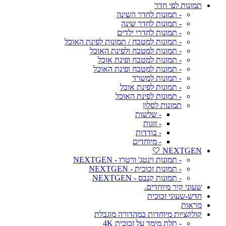
תמונות לפי חדר
- תמונות לחדר השינה
- תמונות לחדר שינה
- תמונות לחדרי ילדים
- תמונות למטבח / תמונות לפינת האוכל
- תמונות למטבח ולפינת האוכל
- תמונות למטבח ופינת אוכל
- תמונות למטבח ופינת האוכל
- תמונות למשרד
- תמונות לפינת אוכל
- תמונות לפינת האוכל
תמונות לסלון
- שלשות
- זוגות
- בודדות
- מיוחדים
NEXTGEN 🤍
- תמונות וינטג' ורטרו - NEXTGEN
- תמונות זכוכית - NEXTGEN
- תמונות קנבס - NEXTGEN
שעוני קיר מיוחדים.
חדש-שעוני זכוכית
מראות
קולקציות מיוחדות במהדורה מוגבלת
- תלת מימד על זכוכית 4K