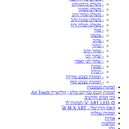
- משולב-כתום-זהב
- משולב-ססגוני
- משולב-שחור-זהב
- משולב-שמנת-זהב
- משולב-תכלת ורוד
- סגול
- צבעוני
- צהוב
- שחור
- שחור וזהב
- שחור לבן
- שחור לבן ואפור
- שמנת
- תכלת
- תמונות בצבע טורקיז
- תמונות בצבע כסף
תמונות מעוצבות
תמונות קנבס במרקם בולט | קולקציית Art Touch
הכי חמים וחדשים
🎨 ART LED 💡-תמונות לד
האמן הדיגיטלי - M-X ART 🚀
תמונות עגולות
אודות
המלצות
בלוג