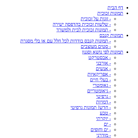
דף הבית
תמונות זכוכית
- זוגות על זכוכית
- שלשות זכוכית בהדפסה ישירה
- תמונות זכוכית לבית ולמשרד
תמונות קנבס
- תמונות קנבס בודדות לכל חלל עם או בלי מסגרת
- סטים מעוצבים
תמונות לפי נושא וסגנון
- אבסטרקט
- אורבני
- אנשים
- אפריקאיות
- בעלי חיים
- גאומטרי
- גיאומטריים
- גרפיטי
- דמויות
- חדש! תמונות גרפיטי
- טבע
- יוקרתי
- ים
- ים וחופים
- מודרני