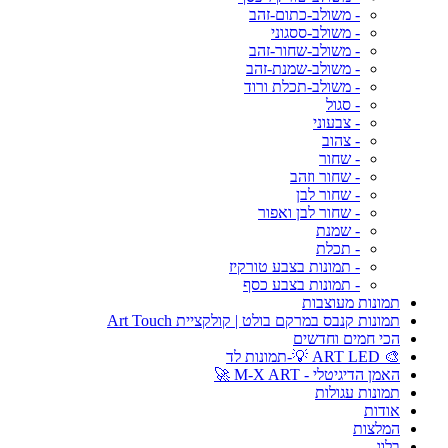
- משולב-כתום-זהב
- משולב-ססגוני
- משולב-שחור-זהב
- משולב-שמנת-זהב
- משולב-תכלת ורוד
- סגול
- צבעוני
- צהוב
- שחור
- שחור וזהב
- שחור לבן
- שחור לבן ואפור
- שמנת
- תכלת
- תמונות בצבע טורקיז
- תמונות בצבע כסף
תמונות מעוצבות
תמונות קנבס במרקם בולט | קולקציית Art Touch
הכי חמים וחדשים
🎨 ART LED 💡-תמונות לד
האמן הדיגיטלי - M-X ART 🚀
תמונות עגולות
אודות
המלצות
בלוג