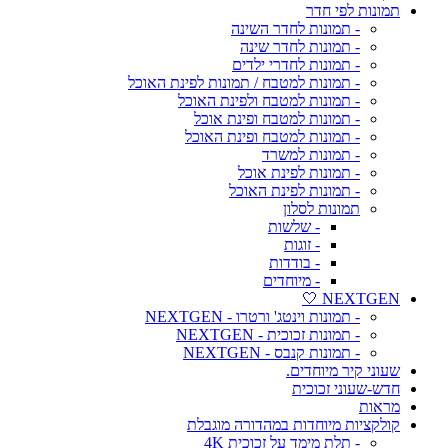
תמונות לפי חדר
- תמונות לחדר השינה
- תמונות לחדר שינה
- תמונות לחדרי ילדים
- תמונות למטבח / תמונות לפינת האוכל
- תמונות למטבח ולפינת האוכל
- תמונות למטבח ופינת אוכל
- תמונות למטבח ופינת האוכל
- תמונות למשרד
- תמונות לפינת אוכל
- תמונות לפינת האוכל
תמונות לסלון
- שלשות
- זוגות
- בודדות
- מיוחדים
NEXTGEN 🤍
- תמונות וינטג' ורטרו - NEXTGEN
- תמונות זכוכית - NEXTGEN
- תמונות קנבס - NEXTGEN
שעוני קיר מיוחדים.
חדש-שעוני זכוכית
מראות
קולקציות מיוחדות במהדורה מוגבלת
- תלת מימד על זכוכית 4K