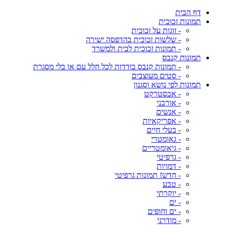
דף הבית
תמונות זכוכית
- זוגות על זכוכית
- שלשות זכוכית בהדפסה ישירה
- תמונות זכוכית לבית ולמשרד
תמונות קנבס
- תמונות קנבס בודדות לכל חלל עם או בלי מסגרת
- סטים מעוצבים
תמונות לפי נושא וסגנון
- אבסטרקט
- אורבני
- אנשים
- אפריקאיות
- בעלי חיים
- גאומטרי
- גיאומטריים
- גרפיטי
- דמויות
- חדש! תמונות גרפיטי
- טבע
- יוקרתי
- ים
- ים וחופים
- מודרני