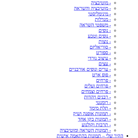
- מוטיבציה
- מוטיבציה והשראה
- מינימליסטי
- מנדלות
- משפטי השראה
- נופים
- נופים וטבע
- נוצות
- סוריאליזם
- ספורט
- עיצוב נורדי
- עצים
- ערים ונופים אורבניים
- פופ ארט
- פרחים
- פרחים ועלים
- פרחים וצמחים
- רבנים ויהדות
- רומנטי
- תלת מימד
- תמונות אופנה ושיק
- תמונות בקו אחד
- תרבות וקולנוע
- תמונות השראה ומוטיבציה
הקיר שלי – תמונות בהתאמה אישית