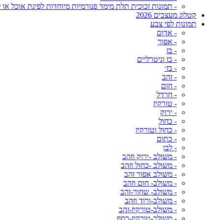
- תמונות זכוכית תלת מימד פנורמיות מיוחדות לפינת אוכל או ל
קטלוג מעצבים 2026
תמונות לפי צבע
- אדום
- אפור
- בז
- בז וניטרליים
- בז׳
- זהב
- חום
- חרדל
- טורקיז
- ירוק
- כחול
- כחול וטורקיז
- כתום
- לבן
- משולב -ירוק וזהב
- משולב -כחול וזהב
- משולב אפור זהב
- משולב- חום וזהב
- משולב- שחור-זהב
- משולב-ורוד וזהב
- משולב-טורקיז-זהב
- משולב-טורקיז-כסף