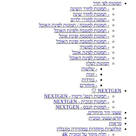
תמונות לפי חדר
- תמונות לחדר השינה
- תמונות לחדר שינה
- תמונות לחדרי ילדים
- תמונות למטבח / תמונות לפינת האוכל
- תמונות למטבח ולפינת האוכל
- תמונות למטבח ופינת אוכל
- תמונות למטבח ופינת האוכל
- תמונות למשרד
- תמונות לפינת אוכל
- תמונות לפינת האוכל
תמונות לסלון
- שלשות
- זוגות
- בודדות
- מיוחדים
NEXTGEN 🤍
- תמונות וינטג' ורטרו - NEXTGEN
- תמונות זכוכית - NEXTGEN
- תמונות קנבס - NEXTGEN
שעוני קיר מיוחדים.
חדש-שעוני זכוכית
מראות
קולקציות מיוחדות במהדורה מוגבלת
- תלת מימד על זכוכית 4K