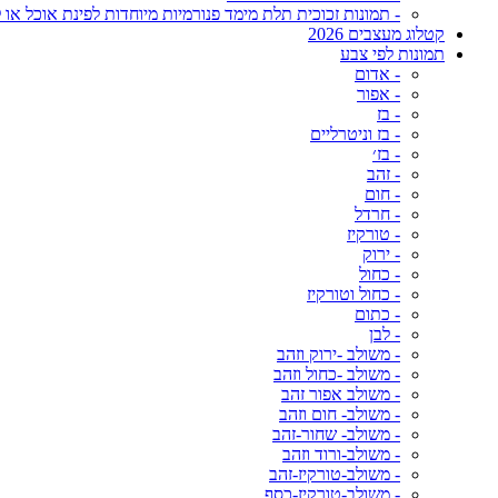
- תמונות זכוכית תלת מימד פנורמיות מיוחדות לפינת אוכל או ל
קטלוג מעצבים 2026
תמונות לפי צבע
- אדום
- אפור
- בז
- בז וניטרליים
- בז׳
- זהב
- חום
- חרדל
- טורקיז
- ירוק
- כחול
- כחול וטורקיז
- כתום
- לבן
- משולב -ירוק וזהב
- משולב -כחול וזהב
- משולב אפור זהב
- משולב- חום וזהב
- משולב- שחור-זהב
- משולב-ורוד וזהב
- משולב-טורקיז-זהב
- משולב-טורקיז-כסף