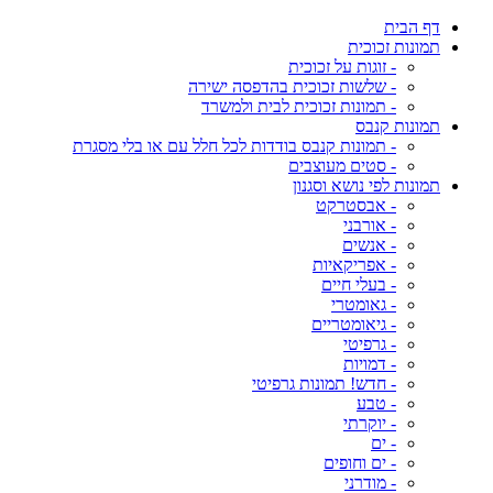
דף הבית
תמונות זכוכית
- זוגות על זכוכית
- שלשות זכוכית בהדפסה ישירה
- תמונות זכוכית לבית ולמשרד
תמונות קנבס
- תמונות קנבס בודדות לכל חלל עם או בלי מסגרת
- סטים מעוצבים
תמונות לפי נושא וסגנון
- אבסטרקט
- אורבני
- אנשים
- אפריקאיות
- בעלי חיים
- גאומטרי
- גיאומטריים
- גרפיטי
- דמויות
- חדש! תמונות גרפיטי
- טבע
- יוקרתי
- ים
- ים וחופים
- מודרני