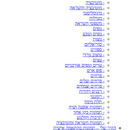
- מוטיבציה
- מוטיבציה והשראה
- מינימליסטי
- מנדלות
- משפטי השראה
- נופים
- נופים וטבע
- נוצות
- סוריאליזם
- ספורט
- עיצוב נורדי
- עצים
- ערים ונופים אורבניים
- פופ ארט
- פרחים
- פרחים ועלים
- פרחים וצמחים
- רבנים ויהדות
- רומנטי
- תלת מימד
- תמונות אופנה ושיק
- תמונות בקו אחד
- תרבות וקולנוע
- תמונות השראה ומוטיבציה
הקיר שלי – תמונות בהתאמה אישית