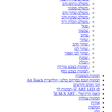
- משולב-כתום-זהב
- משולב-ססגוני
- משולב-שחור-זהב
- משולב-שמנת-זהב
- משולב-תכלת ורוד
- סגול
- צבעוני
- צהוב
- שחור
- שחור וזהב
- שחור לבן
- שחור לבן ואפור
- שמנת
- תכלת
- תמונות בצבע טורקיז
- תמונות בצבע כסף
תמונות מעוצבות
תמונות קנבס במרקם בולט | קולקציית Art Touch
הכי חמים וחדשים
🎨 ART LED 💡-תמונות לד
האמן הדיגיטלי - M-X ART 🚀
תמונות עגולות
אודות
המלצות
בלוג