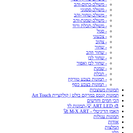
- משולב-כתום-זהב
- משולב-ססגוני
- משולב-שחור-זהב
- משולב-שמנת-זהב
- משולב-תכלת ורוד
- סגול
- צבעוני
- צהוב
- שחור
- שחור וזהב
- שחור לבן
- שחור לבן ואפור
- שמנת
- תכלת
- תמונות בצבע טורקיז
- תמונות בצבע כסף
תמונות מעוצבות
תמונות קנבס במרקם בולט | קולקציית Art Touch
הכי חמים וחדשים
🎨 ART LED 💡-תמונות לד
האמן הדיגיטלי - M-X ART 🚀
תמונות עגולות
אודות
המלצות
בלוג