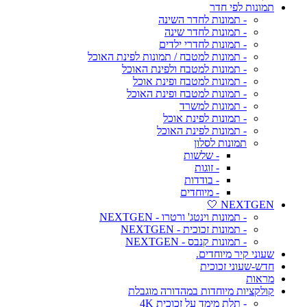
תמונות לפי חדר
- תמונות לחדר השינה
- תמונות לחדר שינה
- תמונות לחדרי ילדים
- תמונות למטבח / תמונות לפינת האוכל
- תמונות למטבח ולפינת האוכל
- תמונות למטבח ופינת אוכל
- תמונות למטבח ופינת האוכל
- תמונות למשרד
- תמונות לפינת אוכל
- תמונות לפינת האוכל
תמונות לסלון
- שלשות
- זוגות
- בודדות
- מיוחדים
NEXTGEN 🤍
- תמונות וינטג' ורטרו - NEXTGEN
- תמונות זכוכית - NEXTGEN
- תמונות קנבס - NEXTGEN
שעוני קיר מיוחדים.
חדש-שעוני זכוכית
מראות
קולקציות מיוחדות במהדורה מוגבלת
- תלת מימד על זכוכית 4K