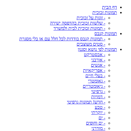
דף הבית
תמונות זכוכית
- זוגות על זכוכית
- שלשות זכוכית בהדפסה ישירה
- תמונות זכוכית לבית ולמשרד
תמונות קנבס
- תמונות קנבס בודדות לכל חלל עם או בלי מסגרת
- סטים מעוצבים
תמונות לפי נושא וסגנון
- אבסטרקט
- אורבני
- אנשים
- אפריקאיות
- בעלי חיים
- גאומטרי
- גיאומטריים
- גרפיטי
- דמויות
- חדש! תמונות גרפיטי
- טבע
- יוקרתי
- ים
- ים וחופים
- מודרני