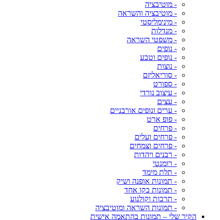
- מוטיבציה
- מוטיבציה והשראה
- מינימליסטי
- מנדלות
- משפטי השראה
- נופים
- נופים וטבע
- נוצות
- סוריאליזם
- ספורט
- עיצוב נורדי
- עצים
- ערים ונופים אורבניים
- פופ ארט
- פרחים
- פרחים ועלים
- פרחים וצמחים
- רבנים ויהדות
- רומנטי
- תלת מימד
- תמונות אופנה ושיק
- תמונות בקו אחד
- תרבות וקולנוע
- תמונות השראה ומוטיבציה
הקיר שלי – תמונות בהתאמה אישית