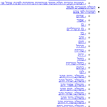
- תמונות זכוכית תלת מימד פנורמיות מיוחדות לפינת אוכל או ל
קטלוג מעצבים 2026
תמונות לפי צבע
- אדום
- אפור
- בז
- בז וניטרליים
- בז׳
- זהב
- חום
- חרדל
- טורקיז
- ירוק
- כחול
- כחול וטורקיז
- כתום
- לבן
- משולב -ירוק וזהב
- משולב -כחול וזהב
- משולב אפור זהב
- משולב- חום וזהב
- משולב- שחור-זהב
- משולב-ורוד וזהב
- משולב-טורקיז-זהב
- משולב-טורקיז-כסף