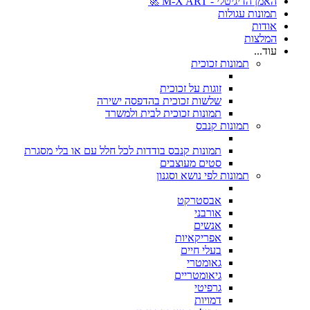
האמן הדיגיטלי - M-X ART 🚀
תמונות עגולות
אודות
המלצות
עוד...
תמונות זכוכית
זוגות על זכוכית
שלשות זכוכית בהדפסה ישירה
תמונות זכוכית לבית ולמשרד
תמונות קנבס
תמונות קנבס בודדות לכל חלל עם או בלי מסגרת
סטים מעוצבים
תמונות לפי נושא וסגנון
אבסטרקט
אורבני
אנשים
אפריקאיות
בעלי חיים
גאומטרי
גיאומטריים
גרפיטי
דמויות