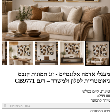
מעגלי אדמה אלגנטיים - זוג תמונות קנבס
גיאומטריות לסלון ולמשרד – דגם CB9771
זמינות: קיים במלאי
₪299.00
מידה לתמונה
--- בחרו אפשרויות ---
צבע המסגרת