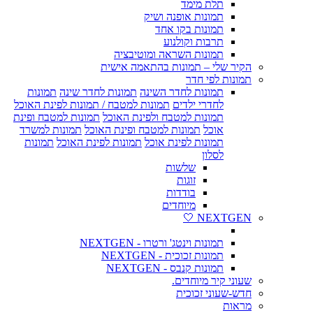
תלת מימד
תמונות אופנה ושיק
תמונות בקו אחד
תרבות וקולנוע
תמונות השראה ומוטיבציה
הקיר שלי – תמונות בהתאמה אישית
תמונות לפי חדר
תמונות לחדר השינה
תמונות לחדר שינה
תמונות
לחדרי ילדים
תמונות למטבח / תמונות לפינת האוכל
תמונות למטבח ולפינת האוכל
תמונות למטבח ופינת
אוכל
תמונות למטבח ופינת האוכל
תמונות למשרד
תמונות לפינת אוכל
תמונות לפינת האוכל
תמונות
לסלון
שלשות
זוגות
בודדות
מיוחדים
NEXTGEN 🤍
תמונות וינטג' ורטרו - NEXTGEN
תמונות זכוכית - NEXTGEN
תמונות קנבס - NEXTGEN
שעוני קיר מיוחדים.
חדש-שעוני זכוכית
מראות