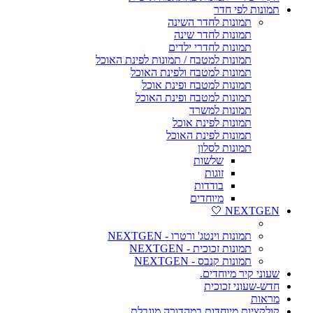
תמונות לפי חדר
תמונות לחדר השינה
תמונות לחדר שינה
תמונות לחדרי ילדים
תמונות למטבח / תמונות לפינת האוכל
תמונות למטבח ולפינת האוכל
תמונות למטבח ופינת אוכל
תמונות למטבח ופינת האוכל
תמונות למשרד
תמונות לפינת אוכל
תמונות לפינת האוכל
תמונות לסלון
שלשות
זוגות
בודדות
מיוחדים
NEXTGEN 🤍
תמונות וינטג' ורטרו - NEXTGEN
תמונות זכוכית - NEXTGEN
תמונות קנבס - NEXTGEN
שעוני קיר מיוחדים.
חדש-שעוני זכוכית
מראות
קולקציות מיוחדות במהדורה מוגבלת