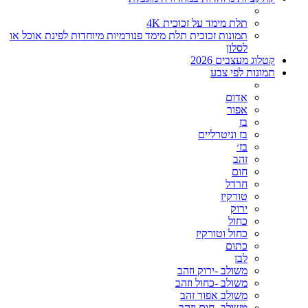
תלת מימד על זכוכית 4K
תמונות זכוכית תלת מימד פנורמיות מיוחדות לפינת אוכל או
לסלון
קטלוג מעצבים 2026
תמונות לפי צבע
אדום
אפור
בז
בז וניטרליים
בז׳
זהב
חום
חרדל
טורקיז
ירוק
כחול
כחול וטורקיז
כתום
לבן
משולב -ירוק וזהב
משולב -כחול וזהב
משולב אפור זהב
משולב- חום וזהב