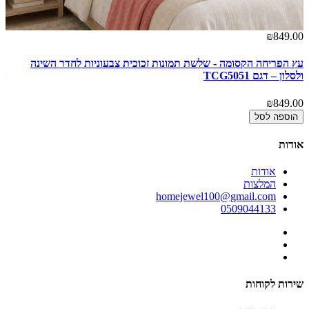
00
₪849.00
עץ הפריחה הקסומה - שלשת תמונות זכוכית צבעוניות לחדר השינה
קו
ולסלון – דגם TCG5051
– ד
00
₪849.00
הוספה לסל
אודות
אודות
המלצות
homejewel100@gmail.com
0509044133
שירות לקוחות