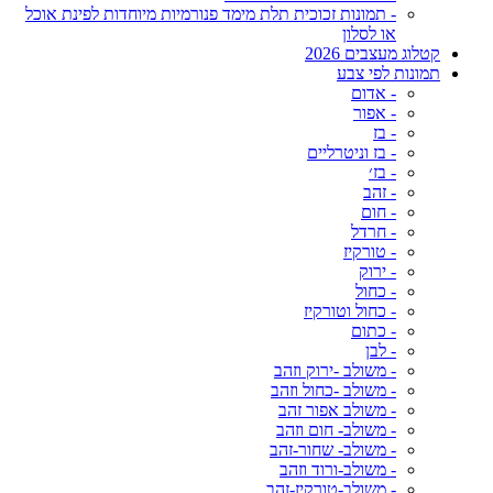
- תמונות זכוכית תלת מימד פנורמיות מיוחדות לפינת אוכל
או לסלון
קטלוג מעצבים 2026
תמונות לפי צבע
- אדום
- אפור
- בז
- בז וניטרליים
- בז׳
- זהב
- חום
- חרדל
- טורקיז
- ירוק
- כחול
- כחול וטורקיז
- כתום
- לבן
- משולב -ירוק וזהב
- משולב -כחול וזהב
- משולב אפור זהב
- משולב- חום וזהב
- משולב- שחור-זהב
- משולב-ורוד וזהב
- משולב-טורקיז-זהב