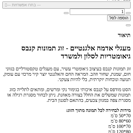
--- בחרו אפשרויות ---
הוספה לסל
תיאור
מעגלי אדמה אלגנטיים - זוג תמונות קנבס
גיאומטריות לסלון ולמשרד
זוג תמונות קנבס בעיצוב גיאומטרי עשיר, עם מעגלים טקסטורליים בגווני
חום, שמנת, שחור וזהב. המראה החם והאלגנטי יוצר קיר מרכזי עם עומק,
תנועה ונוכחות יוקרתית, בלי להיות צעקני.
הסט מודפס על קנבס איכותי בגימור נקי ומרשים, ומתאים לתלייה כזוג
תמונות שמשלים את החלל בצורה מאוזנת. ניתן לבחור מסגרת רגילה או
מסגרת צפה במגוון צבעים, בהתאם לסגנון הבית.
מידות לבחירה לכל תמונה מתוך הזוג:
70*50 ס`מ
60*80 ס`מ
70*100 ס`מ
80*120 ס`מ