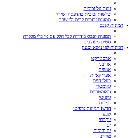
זוגות על זכוכית
שלשות זכוכית בהדפסה ישירה
תמונות זכוכית לבית ולמשרד
תמונות קנבס
תמונות קנבס בודדות לכל חלל עם או בלי מסגרת
סטים מעוצבים
תמונות לפי נושא וסגנון
אבסטרקט
אורבני
אנשים
אפריקאיות
בעלי חיים
גאומטרי
גיאומטריים
גרפיטי
דמויות
חדש! תמונות גרפיטי
טבע
יוקרתי
ים
ים וחופים
מודרני