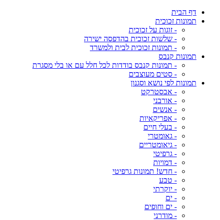
דף הבית
תמונות זכוכית
- זוגות על זכוכית
- שלשות זכוכית בהדפסה ישירה
- תמונות זכוכית לבית ולמשרד
תמונות קנבס
- תמונות קנבס בודדות לכל חלל עם או בלי מסגרת
- סטים מעוצבים
תמונות לפי נושא וסגנון
- אבסטרקט
- אורבני
- אנשים
- אפריקאיות
- בעלי חיים
- גאומטרי
- גיאומטריים
- גרפיטי
- דמויות
- חדש! תמונות גרפיטי
- טבע
- יוקרתי
- ים
- ים וחופים
- מודרני