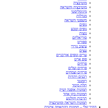
מוטיבציה
מוטיבציה והשראה
מינימליסטי
מנדלות
משפטי השראה
נופים
נופים וטבע
נוצות
סוריאליזם
ספורט
עיצוב נורדי
עצים
ערים ונופים אורבניים
פופ ארט
פרחים
פרחים ועלים
פרחים וצמחים
רבנים ויהדות
רומנטי
תלת מימד
תמונות אופנה ושיק
תמונות בקו אחד
תרבות וקולנוע
תמונות השראה ומוטיבציה
הקיר שלי – תמונות בהתאמה אישית