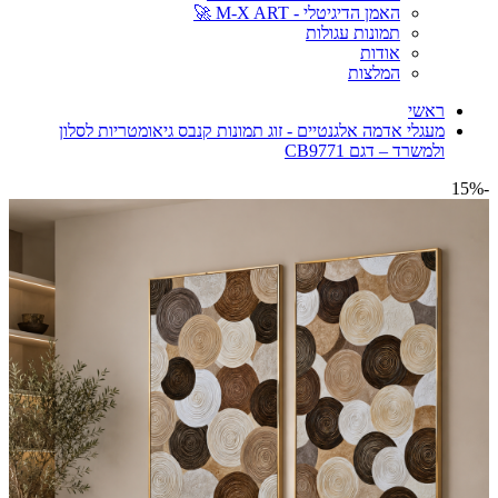
האמן הדיגיטלי - M-X ART 🚀
תמונות עגולות
אודות
המלצות
ראשי
מעגלי אדמה אלגנטיים - זוג תמונות קנבס גיאומטריות לסלון
ולמשרד – דגם CB9771
-15%