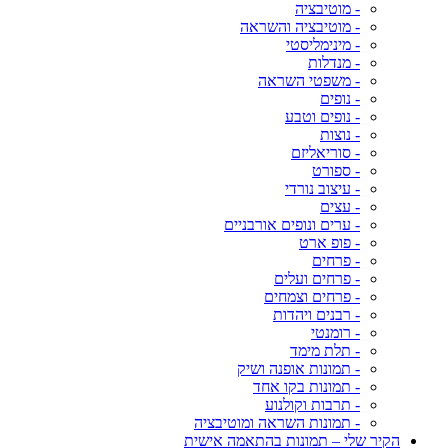
- מוטיבציה
- מוטיבציה והשראה
- מינימליסטי
- מנדלות
- משפטי השראה
- נופים
- נופים וטבע
- נוצות
- סוריאליזם
- ספורט
- עיצוב נורדי
- עצים
- ערים ונופים אורבניים
- פופ ארט
- פרחים
- פרחים ועלים
- פרחים וצמחים
- רבנים ויהדות
- רומנטי
- תלת מימד
- תמונות אופנה ושיק
- תמונות בקו אחד
- תרבות וקולנוע
- תמונות השראה ומוטיבציה
הקיר שלי – תמונות בהתאמה אישית