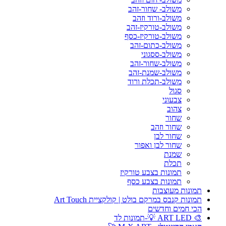
משולב- שחור-זהב
משולב-ורוד וזהב
משולב-טורקיז-זהב
משולב-טורקיז-כסף
משולב-כתום-זהב
משולב-ססגוני
משולב-שחור-זהב
משולב-שמנת-זהב
משולב-תכלת ורוד
סגול
צבעוני
צהוב
שחור
שחור וזהב
שחור לבן
שחור לבן ואפור
שמנת
תכלת
תמונות בצבע טורקיז
תמונות בצבע כסף
תמונות מעוצבות
תמונות קנבס במרקם בולט | קולקציית Art Touch
הכי חמים וחדשים
🎨 ART LED 💡-תמונות לד