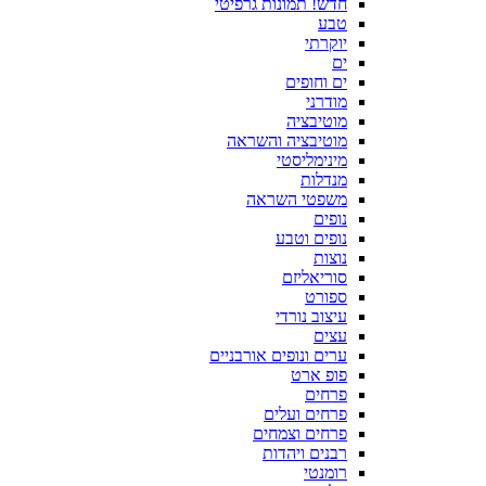
חדש! תמונות גרפיטי
טבע
יוקרתי
ים
ים וחופים
מודרני
מוטיבציה
מוטיבציה והשראה
מינימליסטי
מנדלות
משפטי השראה
נופים
נופים וטבע
נוצות
סוריאליזם
ספורט
עיצוב נורדי
עצים
ערים ונופים אורבניים
פופ ארט
פרחים
פרחים ועלים
פרחים וצמחים
רבנים ויהדות
רומנטי