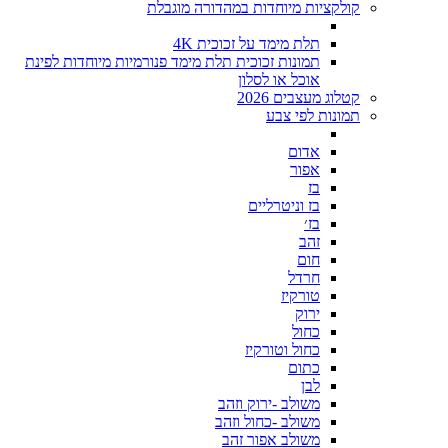
קולקציות מיוחדות במהדורה מוגבלת
תלת מימד על זכוכית 4K
תמונות זכוכית תלת מימד פנורמיות מיוחדות לפינת
אוכל או לסלון
קטלוג מעצבים 2026
תמונות לפי צבע
אדום
אפור
בז
בז וניטרליים
בז׳
זהב
חום
חרדל
טורקיז
ירוק
כחול
כחול וטורקיז
כתום
לבן
משולב -ירוק וזהב
משולב -כחול וזהב
משולב אפור זהב