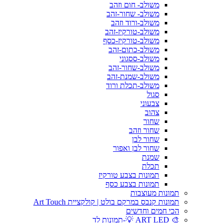
משולב- חום וזהב
משולב- שחור-זהב
משולב-ורוד וזהב
משולב-טורקיז-זהב
משולב-טורקיז-כסף
משולב-כתום-זהב
משולב-ססגוני
משולב-שחור-זהב
משולב-שמנת-זהב
משולב-תכלת ורוד
סגול
צבעוני
צהוב
שחור
שחור וזהב
שחור לבן
שחור לבן ואפור
שמנת
תכלת
תמונות בצבע טורקיז
תמונות בצבע כסף
תמונות מעוצבות
תמונות קנבס במרקם בולט | קולקציית Art Touch
הכי חמים וחדשים
🎨 ART LED 💡-תמונות לד