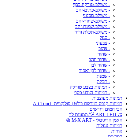
- משולב-טורקיז-כסף
- משולב-כתום-זהב
- משולב-ססגוני
- משולב-שחור-זהב
- משולב-שמנת-זהב
- משולב-תכלת ורוד
- סגול
- צבעוני
- צהוב
- שחור
- שחור וזהב
- שחור לבן
- שחור לבן ואפור
- שמנת
- תכלת
- תמונות בצבע טורקיז
- תמונות בצבע כסף
תמונות מעוצבות
תמונות קנבס במרקם בולט | קולקציית Art Touch
הכי חמים וחדשים
🎨 ART LED 💡-תמונות לד
האמן הדיגיטלי - M-X ART 🚀
תמונות עגולות
אודות
המלצות