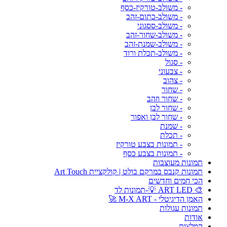
- משולב-טורקיז-כסף
- משולב-כתום-זהב
- משולב-ססגוני
- משולב-שחור-זהב
- משולב-שמנת-זהב
- משולב-תכלת ורוד
- סגול
- צבעוני
- צהוב
- שחור
- שחור וזהב
- שחור לבן
- שחור לבן ואפור
- שמנת
- תכלת
- תמונות בצבע טורקיז
- תמונות בצבע כסף
תמונות מעוצבות
תמונות קנבס במרקם בולט | קולקציית Art Touch
הכי חמים וחדשים
🎨 ART LED 💡-תמונות לד
האמן הדיגיטלי - M-X ART 🚀
תמונות עגולות
אודות
המלצות