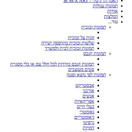
האמן הדיגיטלי - M-X ART 🚀
תמונות עגולות
אודות
המלצות
עוד...
תמונות זכוכית
זוגות על זכוכית
שלשות זכוכית בהדפסה ישירה
תמונות זכוכית לבית ולמשרד
תמונות קנבס
תמונות קנבס בודדות לכל חלל עם או בלי מסגרת
סטים מעוצבים
תמונות לפי נושא וסגנון
אבסטרקט
אורבני
אנשים
אפריקאיות
בעלי חיים
גאומטרי
גיאומטריים
גרפיטי
דמויות