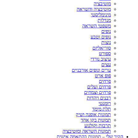
מוטיבציה
מוטיבציה והשראה
מינימליסטי
מנדלות
משפטי השראה
נופים
נופים וטבע
נוצות
סוריאליזם
ספורט
עיצוב נורדי
עצים
ערים ונופים אורבניים
פופ ארט
פרחים
פרחים ועלים
פרחים וצמחים
רבנים ויהדות
רומנטי
תלת מימד
תמונות אופנה ושיק
תמונות בקו אחד
תרבות וקולנוע
תמונות השראה ומוטיבציה
הקיר שלי – תמונות בהתאמה אישית