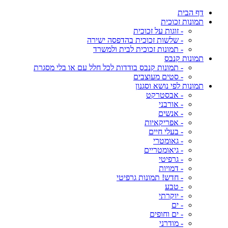
דף הבית
תמונות זכוכית
- זוגות על זכוכית
- שלשות זכוכית בהדפסה ישירה
- תמונות זכוכית לבית ולמשרד
תמונות קנבס
- תמונות קנבס בודדות לכל חלל עם או בלי מסגרת
- סטים מעוצבים
תמונות לפי נושא וסגנון
- אבסטרקט
- אורבני
- אנשים
- אפריקאיות
- בעלי חיים
- גאומטרי
- גיאומטריים
- גרפיטי
- דמויות
- חדש! תמונות גרפיטי
- טבע
- יוקרתי
- ים
- ים וחופים
- מודרני