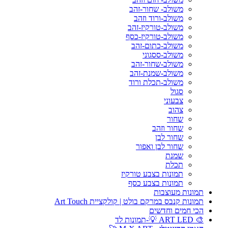
משולב- שחור-זהב
משולב-ורוד וזהב
משולב-טורקיז-זהב
משולב-טורקיז-כסף
משולב-כתום-זהב
משולב-ססגוני
משולב-שחור-זהב
משולב-שמנת-זהב
משולב-תכלת ורוד
סגול
צבעוני
צהוב
שחור
שחור וזהב
שחור לבן
שחור לבן ואפור
שמנת
תכלת
תמונות בצבע טורקיז
תמונות בצבע כסף
תמונות מעוצבות
תמונות קנבס במרקם בולט | קולקציית Art Touch
הכי חמים וחדשים
🎨 ART LED 💡-תמונות לד