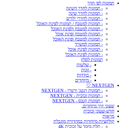
תמונות לפי חדר
- תמונות לחדר השינה
- תמונות לחדר שינה
- תמונות לחדרי ילדים
- תמונות למטבח / תמונות לפינת האוכל
- תמונות למטבח ולפינת האוכל
- תמונות למטבח ופינת אוכל
- תמונות למטבח ופינת האוכל
- תמונות למשרד
- תמונות לפינת אוכל
- תמונות לפינת האוכל
תמונות לסלון
- שלשות
- זוגות
- בודדות
- מיוחדים
NEXTGEN 🤍
- תמונות וינטג' ורטרו - NEXTGEN
- תמונות זכוכית - NEXTGEN
- תמונות קנבס - NEXTGEN
שעוני קיר מיוחדים.
חדש-שעוני זכוכית
מראות
קולקציות מיוחדות במהדורה מוגבלת
- תלת מימד על זכוכית 4K