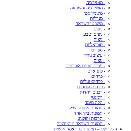
- מוטיבציה
- מוטיבציה והשראה
- מינימליסטי
- מנדלות
- משפטי השראה
- נופים
- נופים וטבע
- נוצות
- סוריאליזם
- ספורט
- עיצוב נורדי
- עצים
- ערים ונופים אורבניים
- פופ ארט
- פרחים
- פרחים ועלים
- פרחים וצמחים
- רבנים ויהדות
- רומנטי
- תלת מימד
- תמונות אופנה ושיק
- תמונות בקו אחד
- תרבות וקולנוע
- תמונות השראה ומוטיבציה
הקיר שלי – תמונות בהתאמה אישית