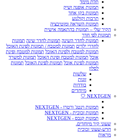
תלת מימד
תמונות אופנה ושיק
תמונות בקו אחד
תרבות וקולנוע
תמונות השראה ומוטיבציה
הקיר שלי – תמונות בהתאמה אישית
תמונות לפי חדר
תמונות לחדר השינה
תמונות לחדר שינה
תמונות
לחדרי ילדים
תמונות למטבח / תמונות לפינת האוכל
תמונות למטבח ולפינת האוכל
תמונות למטבח ופינת
אוכל
תמונות למטבח ופינת האוכל
תמונות למשרד
תמונות לפינת אוכל
תמונות לפינת האוכל
תמונות
לסלון
שלשות
זוגות
בודדות
מיוחדים
NEXTGEN 🤍
תמונות וינטג' ורטרו - NEXTGEN
תמונות זכוכית - NEXTGEN
תמונות קנבס - NEXTGEN
שעוני קיר מיוחדים.
חדש-שעוני זכוכית
מראות