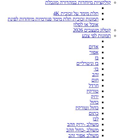
קולקציות מיוחדות במהדורה מוגבלת
תלת מימד על זכוכית 4K
תמונות זכוכית תלת מימד פנורמיות מיוחדות לפינת
אוכל או לסלון
קטלוג מעצבים 2026
תמונות לפי צבע
אדום
אפור
בז
בז וניטרליים
בז׳
זהב
חום
חרדל
טורקיז
ירוק
כחול
כחול וטורקיז
כתום
לבן
משולב -ירוק וזהב
משולב -כחול וזהב
משולב אפור זהב