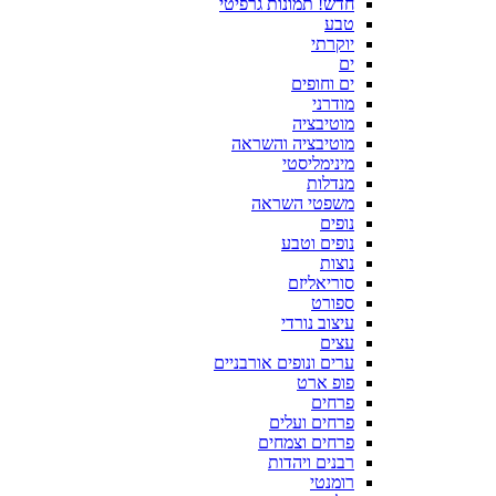
חדש! תמונות גרפיטי
טבע
יוקרתי
ים
ים וחופים
מודרני
מוטיבציה
מוטיבציה והשראה
מינימליסטי
מנדלות
משפטי השראה
נופים
נופים וטבע
נוצות
סוריאליזם
ספורט
עיצוב נורדי
עצים
ערים ונופים אורבניים
פופ ארט
פרחים
פרחים ועלים
פרחים וצמחים
רבנים ויהדות
רומנטי