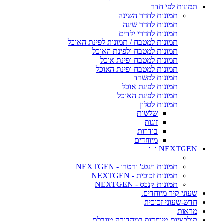
תמונות לפי חדר
תמונות לחדר השינה
תמונות לחדר שינה
תמונות לחדרי ילדים
תמונות למטבח / תמונות לפינת האוכל
תמונות למטבח ולפינת האוכל
תמונות למטבח ופינת אוכל
תמונות למטבח ופינת האוכל
תמונות למשרד
תמונות לפינת אוכל
תמונות לפינת האוכל
תמונות לסלון
שלשות
זוגות
בודדות
מיוחדים
NEXTGEN 🤍
תמונות וינטג' ורטרו - NEXTGEN
תמונות זכוכית - NEXTGEN
תמונות קנבס - NEXTGEN
שעוני קיר מיוחדים.
חדש-שעוני זכוכית
מראות
קולקציות מיוחדות במהדורה מוגבלת