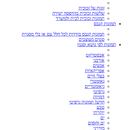
זוגות על זכוכית
שלשות זכוכית בהדפסה ישירה
תמונות זכוכית לבית ולמשרד
תמונות קנבס
תמונות קנבס בודדות לכל חלל עם או בלי מסגרת
סטים מעוצבים
תמונות לפי נושא וסגנון
אבסטרקט
אורבני
אנשים
אפריקאיות
בעלי חיים
גאומטרי
גיאומטריים
גרפיטי
דמויות
חדש! תמונות גרפיטי
טבע
יוקרתי
ים
ים וחופים
מודרני