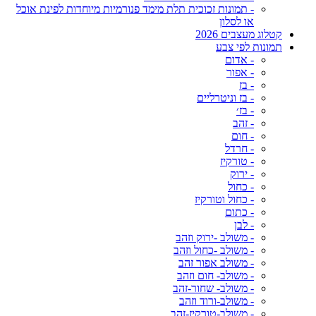
- תמונות זכוכית תלת מימד פנורמיות מיוחדות לפינת אוכל
או לסלון
קטלוג מעצבים 2026
תמונות לפי צבע
- אדום
- אפור
- בז
- בז וניטרליים
- בז׳
- זהב
- חום
- חרדל
- טורקיז
- ירוק
- כחול
- כחול וטורקיז
- כתום
- לבן
- משולב -ירוק וזהב
- משולב -כחול וזהב
- משולב אפור זהב
- משולב- חום וזהב
- משולב- שחור-זהב
- משולב-ורוד וזהב
- משולב-טורקיז-זהב