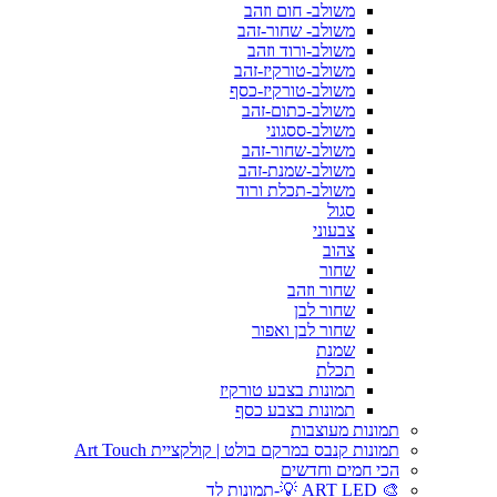
משולב- חום וזהב
משולב- שחור-זהב
משולב-ורוד וזהב
משולב-טורקיז-זהב
משולב-טורקיז-כסף
משולב-כתום-זהב
משולב-ססגוני
משולב-שחור-זהב
משולב-שמנת-זהב
משולב-תכלת ורוד
סגול
צבעוני
צהוב
שחור
שחור וזהב
שחור לבן
שחור לבן ואפור
שמנת
תכלת
תמונות בצבע טורקיז
תמונות בצבע כסף
תמונות מעוצבות
תמונות קנבס במרקם בולט | קולקציית Art Touch
הכי חמים וחדשים
🎨 ART LED 💡-תמונות לד