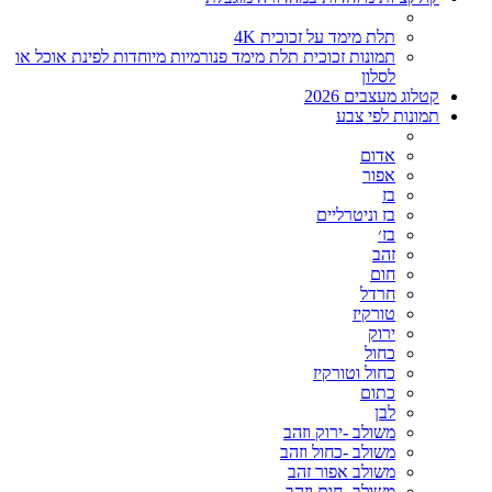
תלת מימד על זכוכית 4K
תמונות זכוכית תלת מימד פנורמיות מיוחדות לפינת אוכל או
לסלון
קטלוג מעצבים 2026
תמונות לפי צבע
אדום
אפור
בז
בז וניטרליים
בז׳
זהב
חום
חרדל
טורקיז
ירוק
כחול
כחול וטורקיז
כתום
לבן
משולב -ירוק וזהב
משולב -כחול וזהב
משולב אפור זהב
משולב- חום וזהב