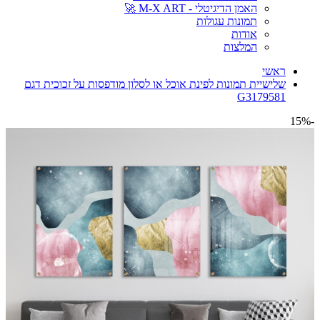
האמן הדיגיטלי - M-X ART 🚀
תמונות עגולות
אודות
המלצות
ראשי
שלישיית תמונות לפינת אוכל או לסלון מודפסות על זכוכית דגם
G3179581
-15%