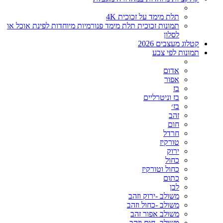
תלת מימד על זכוכית 4K
תמונות זכוכית תלת מימד פנורמיות מיוחדות לפינת אוכל או
לסלון
קטלוג מעצבים 2026
תמונות לפי צבע
אדום
אפור
בז
בז וניטרליים
בז׳
זהב
חום
חרדל
טורקיז
ירוק
כחול
כחול וטורקיז
כתום
לבן
משולב -ירוק וזהב
משולב -כחול וזהב
משולב אפור זהב
משולב- חום וזהב