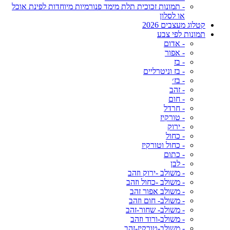
- תמונות זכוכית תלת מימד פנורמיות מיוחדות לפינת אוכל
או לסלון
קטלוג מעצבים 2026
תמונות לפי צבע
- אדום
- אפור
- בז
- בז וניטרליים
- בז׳
- זהב
- חום
- חרדל
- טורקיז
- ירוק
- כחול
- כחול וטורקיז
- כתום
- לבן
- משולב -ירוק וזהב
- משולב -כחול וזהב
- משולב אפור זהב
- משולב- חום וזהב
- משולב- שחור-זהב
- משולב-ורוד וזהב
- משולב-טורקיז-זהב