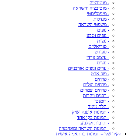
- מוטיבציה
- מוטיבציה והשראה
- מינימליסטי
- מנדלות
- משפטי השראה
- נופים
- נופים וטבע
- נוצות
- סוריאליזם
- ספורט
- עיצוב נורדי
- עצים
- ערים ונופים אורבניים
- פופ ארט
- פרחים
- פרחים ועלים
- פרחים וצמחים
- רבנים ויהדות
- רומנטי
- תלת מימד
- תמונות אופנה ושיק
- תמונות בקו אחד
- תרבות וקולנוע
- תמונות השראה ומוטיבציה
הקיר שלי – תמונות בהתאמה אישית