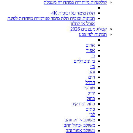
קולקציות מיוחדות במהדורה מוגבלת
תלת מימד על זכוכית 4K
תמונות זכוכית תלת מימד פנורמיות מיוחדות לפינת
אוכל או לסלון
קטלוג מעצבים 2026
תמונות לפי צבע
אדום
אפור
בז
בז וניטרליים
בז׳
זהב
חום
חרדל
טורקיז
ירוק
כחול
כחול וטורקיז
כתום
לבן
משולב -ירוק וזהב
משולב -כחול וזהב
משולב אפור זהב