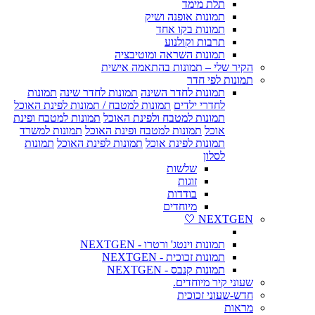
תלת מימד
תמונות אופנה ושיק
תמונות בקו אחד
תרבות וקולנוע
תמונות השראה ומוטיבציה
הקיר שלי – תמונות בהתאמה אישית
תמונות לפי חדר
תמונות לחדר השינה
תמונות לחדר שינה
תמונות
לחדרי ילדים
תמונות למטבח / תמונות לפינת האוכל
תמונות למטבח ולפינת האוכל
תמונות למטבח ופינת
אוכל
תמונות למטבח ופינת האוכל
תמונות למשרד
תמונות לפינת אוכל
תמונות לפינת האוכל
תמונות
לסלון
שלשות
זוגות
בודדות
מיוחדים
NEXTGEN 🤍
תמונות וינטג' ורטרו - NEXTGEN
תמונות זכוכית - NEXTGEN
תמונות קנבס - NEXTGEN
שעוני קיר מיוחדים.
חדש-שעוני זכוכית
מראות