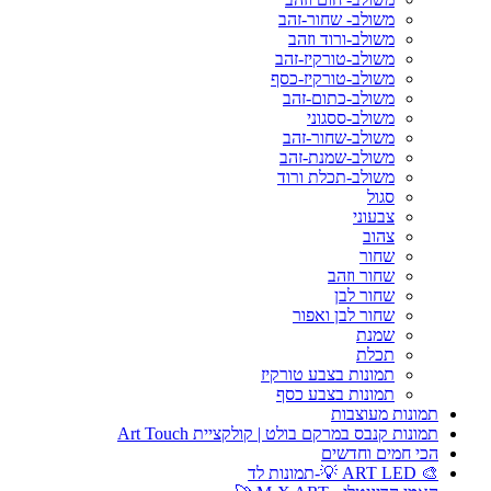
משולב- שחור-זהב
משולב-ורוד וזהב
משולב-טורקיז-זהב
משולב-טורקיז-כסף
משולב-כתום-זהב
משולב-ססגוני
משולב-שחור-זהב
משולב-שמנת-זהב
משולב-תכלת ורוד
סגול
צבעוני
צהוב
שחור
שחור וזהב
שחור לבן
שחור לבן ואפור
שמנת
תכלת
תמונות בצבע טורקיז
תמונות בצבע כסף
תמונות מעוצבות
תמונות קנבס במרקם בולט | קולקציית Art Touch
הכי חמים וחדשים
🎨 ART LED 💡-תמונות לד