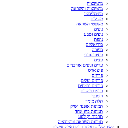
מוטיבציה
מוטיבציה והשראה
מינימליסטי
מנדלות
משפטי השראה
נופים
נופים וטבע
נוצות
סוריאליזם
ספורט
עיצוב נורדי
עצים
ערים ונופים אורבניים
פופ ארט
פרחים
פרחים ועלים
פרחים וצמחים
רבנים ויהדות
רומנטי
תלת מימד
תמונות אופנה ושיק
תמונות בקו אחד
תרבות וקולנוע
תמונות השראה ומוטיבציה
הקיר שלי – תמונות בהתאמה אישית