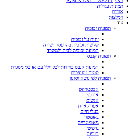
האמן הדיגיטלי - M-X ART 🚀
תמונות עגולות
אודות
המלצות
עוד...
תמונות זכוכית
זוגות על זכוכית
שלשות זכוכית בהדפסה ישירה
תמונות זכוכית לבית ולמשרד
תמונות קנבס
תמונות קנבס בודדות לכל חלל עם או בלי מסגרת
סטים מעוצבים
תמונות לפי נושא וסגנון
אבסטרקט
אורבני
אנשים
אפריקאיות
בעלי חיים
גאומטרי
גיאומטריים
גרפיטי
דמויות