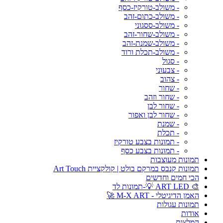
- משולב-טורקיז-כסף
- משולב-כתום-זהב
- משולב-ססגוני
- משולב-שחור-זהב
- משולב-שמנת-זהב
- משולב-תכלת ורוד
- סגול
- צבעוני
- צהוב
- שחור
- שחור וזהב
- שחור לבן
- שחור לבן ואפור
- שמנת
- תכלת
- תמונות בצבע טורקיז
- תמונות בצבע כסף
תמונות מעוצבות
תמונות קנבס במרקם בולט | קולקציית Art Touch
הכי חמים וחדשים
🎨 ART LED 💡-תמונות לד
האמן הדיגיטלי - M-X ART 🚀
תמונות עגולות
אודות
המלצות