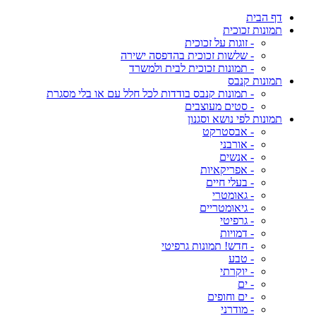
דף הבית
תמונות זכוכית
- זוגות על זכוכית
- שלשות זכוכית בהדפסה ישירה
- תמונות זכוכית לבית ולמשרד
תמונות קנבס
- תמונות קנבס בודדות לכל חלל עם או בלי מסגרת
- סטים מעוצבים
תמונות לפי נושא וסגנון
- אבסטרקט
- אורבני
- אנשים
- אפריקאיות
- בעלי חיים
- גאומטרי
- גיאומטריים
- גרפיטי
- דמויות
- חדש! תמונות גרפיטי
- טבע
- יוקרתי
- ים
- ים וחופים
- מודרני