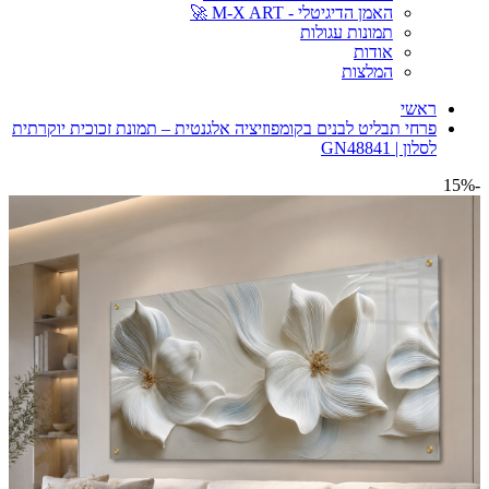
האמן הדיגיטלי - M-X ART 🚀
תמונות עגולות
אודות
המלצות
ראשי
פרחי תבליט לבנים בקומפוזיציה אלגנטית – תמונת זכוכית יוקרתית
לסלון | GN48841
-15%