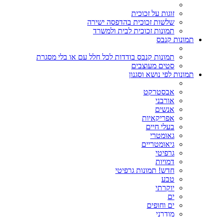
זוגות על זכוכית
שלשות זכוכית בהדפסה ישירה
תמונות זכוכית לבית ולמשרד
תמונות קנבס
תמונות קנבס בודדות לכל חלל עם או בלי מסגרת
סטים מעוצבים
תמונות לפי נושא וסגנון
אבסטרקט
אורבני
אנשים
אפריקאיות
בעלי חיים
גאומטרי
גיאומטריים
גרפיטי
דמויות
חדש! תמונות גרפיטי
טבע
יוקרתי
ים
ים וחופים
מודרני