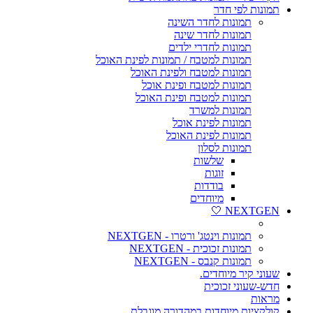
תמונות לפי חדר
תמונות לחדר השינה
תמונות לחדר שינה
תמונות לחדרי ילדים
תמונות למטבח / תמונות לפינת האוכל
תמונות למטבח ולפינת האוכל
תמונות למטבח ופינת אוכל
תמונות למטבח ופינת האוכל
תמונות למשרד
תמונות לפינת אוכל
תמונות לפינת האוכל
תמונות לסלון
שלשות
זוגות
בודדות
מיוחדים
NEXTGEN 🤍
תמונות וינטג' ורטרו - NEXTGEN
תמונות זכוכית - NEXTGEN
תמונות קנבס - NEXTGEN
שעוני קיר מיוחדים.
חדש-שעוני זכוכית
מראות
קולקציות מיוחדות במהדורה מוגבלת