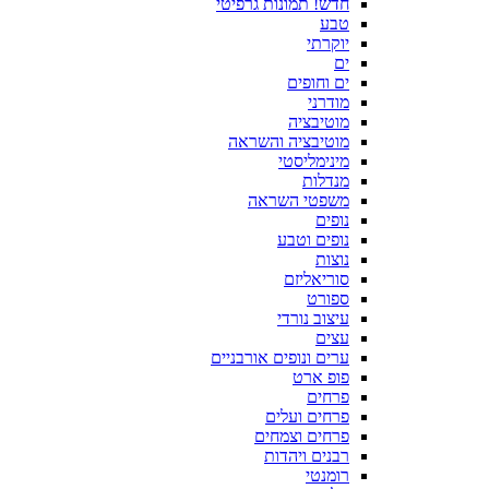
חדש! תמונות גרפיטי
טבע
יוקרתי
ים
ים וחופים
מודרני
מוטיבציה
מוטיבציה והשראה
מינימליסטי
מנדלות
משפטי השראה
נופים
נופים וטבע
נוצות
סוריאליזם
ספורט
עיצוב נורדי
עצים
ערים ונופים אורבניים
פופ ארט
פרחים
פרחים ועלים
פרחים וצמחים
רבנים ויהדות
רומנטי