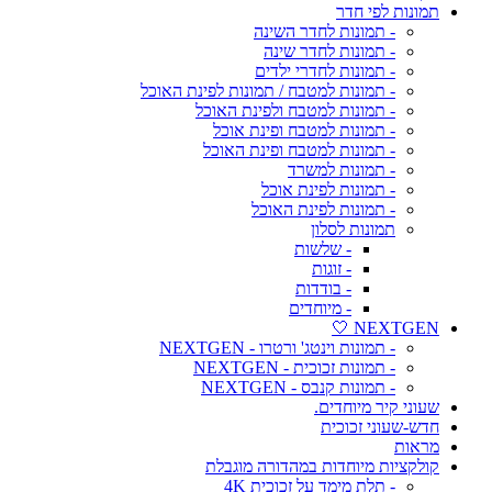
תמונות לפי חדר
- תמונות לחדר השינה
- תמונות לחדר שינה
- תמונות לחדרי ילדים
- תמונות למטבח / תמונות לפינת האוכל
- תמונות למטבח ולפינת האוכל
- תמונות למטבח ופינת אוכל
- תמונות למטבח ופינת האוכל
- תמונות למשרד
- תמונות לפינת אוכל
- תמונות לפינת האוכל
תמונות לסלון
- שלשות
- זוגות
- בודדות
- מיוחדים
NEXTGEN 🤍
- תמונות וינטג' ורטרו - NEXTGEN
- תמונות זכוכית - NEXTGEN
- תמונות קנבס - NEXTGEN
שעוני קיר מיוחדים.
חדש-שעוני זכוכית
מראות
קולקציות מיוחדות במהדורה מוגבלת
- תלת מימד על זכוכית 4K