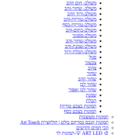
משולב- חום וזהב
משולב- שחור-זהב
משולב-ורוד וזהב
משולב-טורקיז-זהב
משולב-טורקיז-כסף
משולב-כתום-זהב
משולב-ססגוני
משולב-שחור-זהב
משולב-שמנת-זהב
משולב-תכלת ורוד
סגול
צבעוני
צהוב
שחור
שחור וזהב
שחור לבן
שחור לבן ואפור
שמנת
תכלת
תמונות בצבע טורקיז
תמונות בצבע כסף
תמונות מעוצבות
תמונות קנבס במרקם בולט | קולקציית Art Touch
הכי חמים וחדשים
🎨 ART LED 💡-תמונות לד