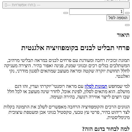
--- בחרו אפשרויות ---
הוספה לסל
תיאור
פרחי תבליט לבנים בקומפוזיציה אלגנטית
תמונת זכוכית רחבה ומעודנת עם פרחים לבנים במראה תבליטי מרהיב,
המשתלבים בגלים רכים ובגווני שמנת, פנינה ואפור בהיר. היצירה מעניקה
לחלל תחושת יוקרה שקטה ומראה מעוצב שמתאים לסגנון מודרני, נקי
ואלגנטי.
למי שמחפש
תמונות לסלון
עם מראה רומנטי־יוקרתי ועדין, זהו דגם
מושלם. הוא מתאים לסלון, לפינת אוכל, לחדר שינה מעוצב או לכל חלל
שבו רוצים לייצר אווירה רגועה, בהירה ונעימה.
הגוונים הרכים והקומפוזיציה הרחבה מאפשרים לשלב את התמונה בקלות
לצד ריהוט בהיר, פרטי עץ טבעי, טקסטיל בגווני אבן ומעטפת עיצובית
מינימליסטית.
למה לבחור בדגם הזה?