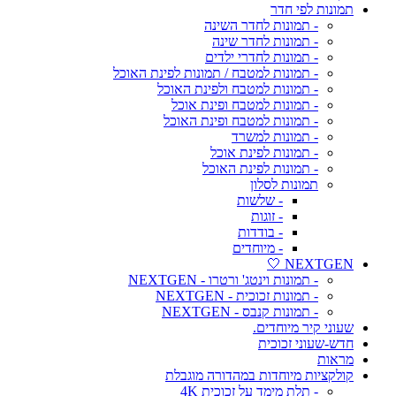
תמונות לפי חדר
- תמונות לחדר השינה
- תמונות לחדר שינה
- תמונות לחדרי ילדים
- תמונות למטבח / תמונות לפינת האוכל
- תמונות למטבח ולפינת האוכל
- תמונות למטבח ופינת אוכל
- תמונות למטבח ופינת האוכל
- תמונות למשרד
- תמונות לפינת אוכל
- תמונות לפינת האוכל
תמונות לסלון
- שלשות
- זוגות
- בודדות
- מיוחדים
NEXTGEN 🤍
- תמונות וינטג' ורטרו - NEXTGEN
- תמונות זכוכית - NEXTGEN
- תמונות קנבס - NEXTGEN
שעוני קיר מיוחדים.
חדש-שעוני זכוכית
מראות
קולקציות מיוחדות במהדורה מוגבלת
- תלת מימד על זכוכית 4K