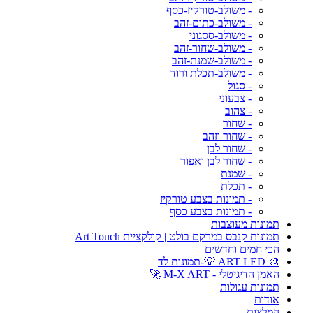
- משולב-טורקיז-כסף
- משולב-כתום-זהב
- משולב-ססגוני
- משולב-שחור-זהב
- משולב-שמנת-זהב
- משולב-תכלת ורוד
- סגול
- צבעוני
- צהוב
- שחור
- שחור וזהב
- שחור לבן
- שחור לבן ואפור
- שמנת
- תכלת
- תמונות בצבע טורקיז
- תמונות בצבע כסף
תמונות מעוצבות
תמונות קנבס במרקם בולט | קולקציית Art Touch
הכי חמים וחדשים
🎨 ART LED 💡-תמונות לד
האמן הדיגיטלי - M-X ART 🚀
תמונות עגולות
אודות
המלצות