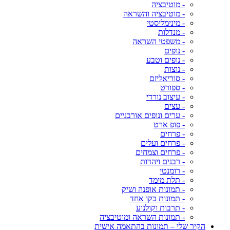
- מוטיבציה
- מוטיבציה והשראה
- מינימליסטי
- מנדלות
- משפטי השראה
- נופים
- נופים וטבע
- נוצות
- סוריאליזם
- ספורט
- עיצוב נורדי
- עצים
- ערים ונופים אורבניים
- פופ ארט
- פרחים
- פרחים ועלים
- פרחים וצמחים
- רבנים ויהדות
- רומנטי
- תלת מימד
- תמונות אופנה ושיק
- תמונות בקו אחד
- תרבות וקולנוע
- תמונות השראה ומוטיבציה
הקיר שלי – תמונות בהתאמה אישית