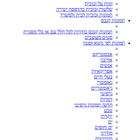
זוגות על זכוכית
שלשות זכוכית בהדפסה ישירה
תמונות זכוכית לבית ולמשרד
תמונות קנבס
תמונות קנבס בודדות לכל חלל עם או בלי מסגרת
סטים מעוצבים
תמונות לפי נושא וסגנון
אבסטרקט
אורבני
אנשים
אפריקאיות
בעלי חיים
גאומטרי
גיאומטריים
גרפיטי
דמויות
חדש! תמונות גרפיטי
טבע
יוקרתי
ים
ים וחופים
מודרני
מוטיבציה