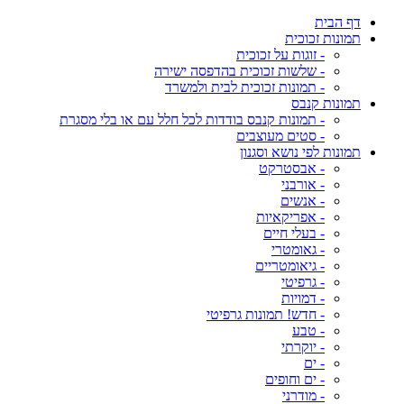
דף הבית
תמונות זכוכית
- זוגות על זכוכית
- שלשות זכוכית בהדפסה ישירה
- תמונות זכוכית לבית ולמשרד
תמונות קנבס
- תמונות קנבס בודדות לכל חלל עם או בלי מסגרת
- סטים מעוצבים
תמונות לפי נושא וסגנון
- אבסטרקט
- אורבני
- אנשים
- אפריקאיות
- בעלי חיים
- גאומטרי
- גיאומטריים
- גרפיטי
- דמויות
- חדש! תמונות גרפיטי
- טבע
- יוקרתי
- ים
- ים וחופים
- מודרני