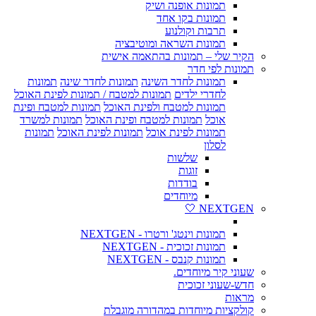
תמונות אופנה ושיק
תמונות בקו אחד
תרבות וקולנוע
תמונות השראה ומוטיבציה
הקיר שלי – תמונות בהתאמה אישית
תמונות לפי חדר
תמונות לחדר השינה
תמונות לחדר שינה
תמונות
לחדרי ילדים
תמונות למטבח / תמונות לפינת האוכל
תמונות למטבח ולפינת האוכל
תמונות למטבח ופינת
אוכל
תמונות למטבח ופינת האוכל
תמונות למשרד
תמונות לפינת אוכל
תמונות לפינת האוכל
תמונות
לסלון
שלשות
זוגות
בודדות
מיוחדים
NEXTGEN 🤍
תמונות וינטג' ורטרו - NEXTGEN
תמונות זכוכית - NEXTGEN
תמונות קנבס - NEXTGEN
שעוני קיר מיוחדים.
חדש-שעוני זכוכית
מראות
קולקציות מיוחדות במהדורה מוגבלת