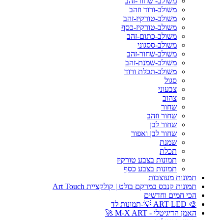
משולב- שחור-זהב
משולב-ורוד וזהב
משולב-טורקיז-זהב
משולב-טורקיז-כסף
משולב-כתום-זהב
משולב-ססגוני
משולב-שחור-זהב
משולב-שמנת-זהב
משולב-תכלת ורוד
סגול
צבעוני
צהוב
שחור
שחור וזהב
שחור לבן
שחור לבן ואפור
שמנת
תכלת
תמונות בצבע טורקיז
תמונות בצבע כסף
תמונות מעוצבות
תמונות קנבס במרקם בולט | קולקציית Art Touch
הכי חמים וחדשים
🎨 ART LED 💡-תמונות לד
האמן הדיגיטלי - M-X ART 🚀