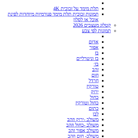
תלת מימד על זכוכית 4K
תמונות זכוכית תלת מימד פנורמיות מיוחדות לפינת
אוכל או לסלון
קטלוג מעצבים 2026
תמונות לפי צבע
אדום
אפור
בז
בז וניטרליים
בז׳
זהב
חום
חרדל
טורקיז
ירוק
כחול
כחול וטורקיז
כתום
לבן
משולב -ירוק וזהב
משולב -כחול וזהב
משולב אפור זהב
משולב- חום וזהב