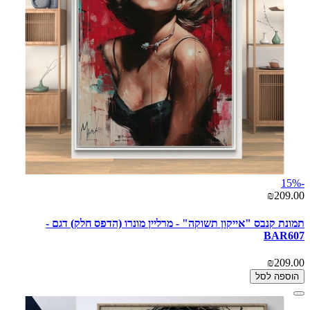
-15%
₪209.00
תמונת קנבס "אייקון תשוקה" - מרליין מונרו (הדפס חלק) דגם -
BAR607
₪209.00
הוספה לסל