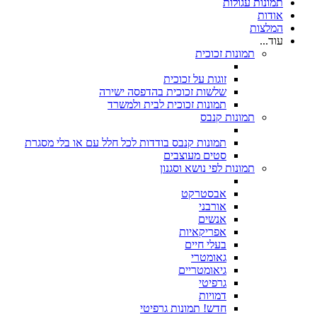
תמונות עגולות
אודות
המלצות
עוד...
תמונות זכוכית
זוגות על זכוכית
שלשות זכוכית בהדפסה ישירה
תמונות זכוכית לבית ולמשרד
תמונות קנבס
תמונות קנבס בודדות לכל חלל עם או בלי מסגרת
סטים מעוצבים
תמונות לפי נושא וסגנון
אבסטרקט
אורבני
אנשים
אפריקאיות
בעלי חיים
גאומטרי
גיאומטריים
גרפיטי
דמויות
חדש! תמונות גרפיטי