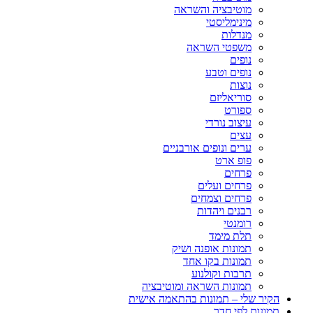
מוטיבציה והשראה
מינימליסטי
מנדלות
משפטי השראה
נופים
נופים וטבע
נוצות
סוריאליזם
ספורט
עיצוב נורדי
עצים
ערים ונופים אורבניים
פופ ארט
פרחים
פרחים ועלים
פרחים וצמחים
רבנים ויהדות
רומנטי
תלת מימד
תמונות אופנה ושיק
תמונות בקו אחד
תרבות וקולנוע
תמונות השראה ומוטיבציה
הקיר שלי – תמונות בהתאמה אישית
תמונות לפי חדר