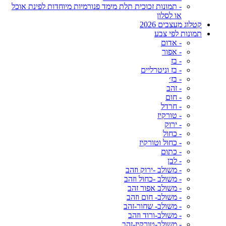
- תמונות זכוכית תלת מימד פנורמיות מיוחדות לפינת אוכל
או לסלון
קטלוג מעצבים 2026
תמונות לפי צבע
- אדום
- אפור
- בז
- בז וניטרליים
- בז׳
- זהב
- חום
- חרדל
- טורקיז
- ירוק
- כחול
- כחול וטורקיז
- כתום
- לבן
- משולב -ירוק וזהב
- משולב -כחול וזהב
- משולב אפור זהב
- משולב- חום וזהב
- משולב- שחור-זהב
- משולב-ורוד וזהב
- משולב-טורקיז-זהב