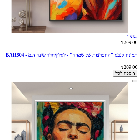
-15%
₪209.00
תמונת קנבס "התפרצות של שמחה" - לסלון/חדר שינה דגם - BAR604
₪209.00
הוספה לסל