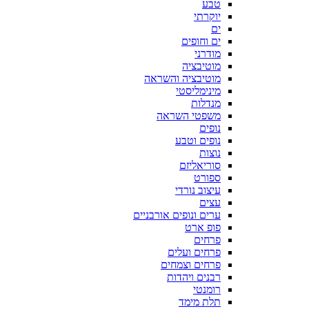
טבע
יוקרתי
ים
ים וחופים
מודרני
מוטיבציה
מוטיבציה והשראה
מינימליסטי
מנדלות
משפטי השראה
נופים
נופים וטבע
נוצות
סוריאליזם
ספורט
עיצוב נורדי
עצים
ערים ונופים אורבניים
פופ ארט
פרחים
פרחים ועלים
פרחים וצמחים
רבנים ויהדות
רומנטי
תלת מימד