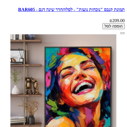
תמונת קנבס "נוכחות נועזת" - לסלון/חדר שינה דגם - BAR605
₪209.00
הוספה לסל