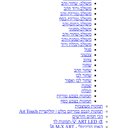
משולב- שחור-זהב
משולב-ורוד וזהב
משולב-טורקיז-זהב
משולב-טורקיז-כסף
משולב-כתום-זהב
משולב-ססגוני
משולב-שחור-זהב
משולב-שמנת-זהב
משולב-תכלת ורוד
סגול
צבעוני
צהוב
שחור
שחור וזהב
שחור לבן
שחור לבן ואפור
שמנת
תכלת
תמונות בצבע טורקיז
תמונות בצבע כסף
תמונות מעוצבות
תמונות קנבס במרקם בולט | קולקציית Art Touch
הכי חמים וחדשים
🎨 ART LED 💡-תמונות לד
האמן הדיגיטלי - M-X ART 🚀