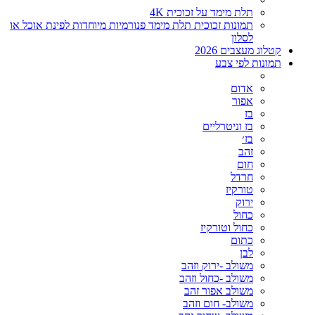
תלת מימד על זכוכית 4K
תמונות זכוכית תלת מימד פנורמיות מיוחדות לפינת אוכל או
לסלון
קטלוג מעצבים 2026
תמונות לפי צבע
אדום
אפור
בז
בז וניטרליים
בז׳
זהב
חום
חרדל
טורקיז
ירוק
כחול
כחול וטורקיז
כתום
לבן
משולב -ירוק וזהב
משולב -כחול וזהב
משולב אפור זהב
משולב- חום וזהב