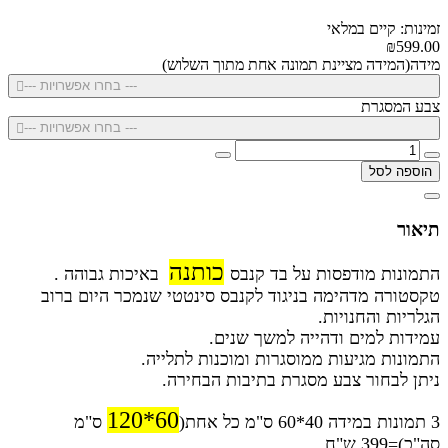
זמינות: קיים במלאי
₪599.00
מידה(המידה מציינת תמונה אחת מתוך השלוש)
--- בחרו אפשרויות ---
צבע המסגרת
--- בחרו אפשרויות ---
הוספה לסל
תיאור
כותנה
התמונות מודפסות על בד קנבס
באיכות גבוהה .
טקסטורה מדהימה בניגוד לקנבס סינטטי שנמכר היום ברוב
הגלריות והחנויות.
עמידות למים ודהייה למשך שנים.
התמונות מגיעות ממוסגרות ומוכנות לתלייה.
ניתן לבחור צבע מסגרת בתיבות הבחירה.
60*120
3 תמונות במידה 40*60 ס"מ כל אחת(
ס"מ
סה"כ)=399 ש"ח