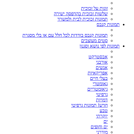
זוגות על זכוכית
שלשות זכוכית בהדפסה ישירה
תמונות זכוכית לבית ולמשרד
תמונות קנבס
תמונות קנבס בודדות לכל חלל עם או בלי מסגרת
סטים מעוצבים
תמונות לפי נושא וסגנון
אבסטרקט
אורבני
אנשים
אפריקאיות
בעלי חיים
גאומטרי
גיאומטריים
גרפיטי
דמויות
חדש! תמונות גרפיטי
טבע
יוקרתי
ים
ים וחופים
מודרני