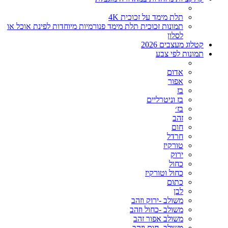
תלת מימד על זכוכית 4K
תמונות זכוכית תלת מימד פנורמיות מיוחדות לפינת אוכל או
לסלון
קטלוג מעצבים 2026
תמונות לפי צבע
אדום
אפור
בז
בז וניטרליים
בז׳
זהב
חום
חרדל
טורקיז
ירוק
כחול
כחול וטורקיז
כתום
לבן
משולב -ירוק וזהב
משולב -כחול וזהב
משולב אפור זהב
משולב- חום וזהב