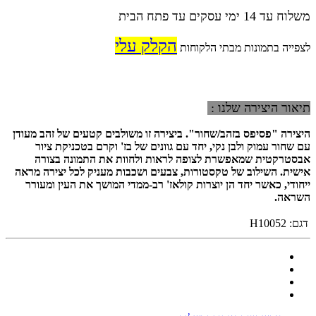
משלוח עד 14 ימי עסקים עד פתח הבית
הקלק עלי
לצפייה בתמונות מבתי הלקוחות
תיאור היצירה שלנו :
היצירה
"פסיפס בזהב/שחור". ביצירה זו משולבים קטעים של זהב מעודן
עם שחור עמוק ולבן נקי, יחד עם גוונים של בז' וקרם בטכניקת ציור
אבסטרקטית שמאפשרת לצופה לראות ולחוות את התמונה בצורה
אישית. השילוב של טקסטורות, צבעים ושכבות מעניק לכל יצירה מראה
ייחודי, כאשר יחד הן יוצרות קולאז' רב-ממדי המושך את העין ומעורר
השראה.
דגם:
H10052