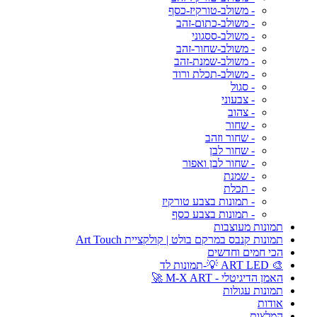
- משולב-טורקיז-כסף
- משולב-כתום-זהב
- משולב-ססגוני
- משולב-שחור-זהב
- משולב-שמנת-זהב
- משולב-תכלת ורוד
- סגול
- צבעוני
- צהוב
- שחור
- שחור וזהב
- שחור לבן
- שחור לבן ואפור
- שמנת
- תכלת
- תמונות בצבע טורקיז
- תמונות בצבע כסף
תמונות מעוצבות
תמונות קנבס במרקם בולט | קולקציית Art Touch
הכי חמים וחדשים
🎨 ART LED 💡-תמונות לד
האמן הדיגיטלי - M-X ART 🚀
תמונות עגולות
אודות
המלצות