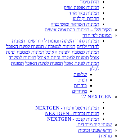
תלת מימד
תמונות אופנה ושיק
תמונות בקו אחד
תרבות וקולנוע
תמונות השראה ומוטיבציה
הקיר שלי – תמונות בהתאמה אישית
תמונות לפי חדר
תמונות לחדר השינה
תמונות לחדר שינה
תמונות
לחדרי ילדים
תמונות למטבח / תמונות לפינת האוכל
תמונות למטבח ולפינת האוכל
תמונות למטבח ופינת
אוכל
תמונות למטבח ופינת האוכל
תמונות למשרד
תמונות לפינת אוכל
תמונות לפינת האוכל
תמונות
לסלון
שלשות
זוגות
בודדות
מיוחדים
NEXTGEN 🤍
תמונות וינטג' ורטרו - NEXTGEN
תמונות זכוכית - NEXTGEN
תמונות קנבס - NEXTGEN
שעוני קיר מיוחדים.
חדש-שעוני זכוכית
מראות