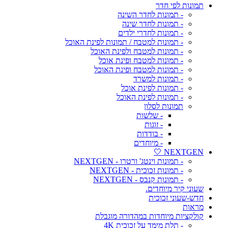
תמונות לפי חדר
- תמונות לחדר השינה
- תמונות לחדר שינה
- תמונות לחדרי ילדים
- תמונות למטבח / תמונות לפינת האוכל
- תמונות למטבח ולפינת האוכל
- תמונות למטבח ופינת אוכל
- תמונות למטבח ופינת האוכל
- תמונות למשרד
- תמונות לפינת אוכל
- תמונות לפינת האוכל
תמונות לסלון
- שלשות
- זוגות
- בודדות
- מיוחדים
NEXTGEN 🤍
- תמונות וינטג' ורטרו - NEXTGEN
- תמונות זכוכית - NEXTGEN
- תמונות קנבס - NEXTGEN
שעוני קיר מיוחדים.
חדש-שעוני זכוכית
מראות
קולקציות מיוחדות במהדורה מוגבלת
- תלת מימד על זכוכית 4K