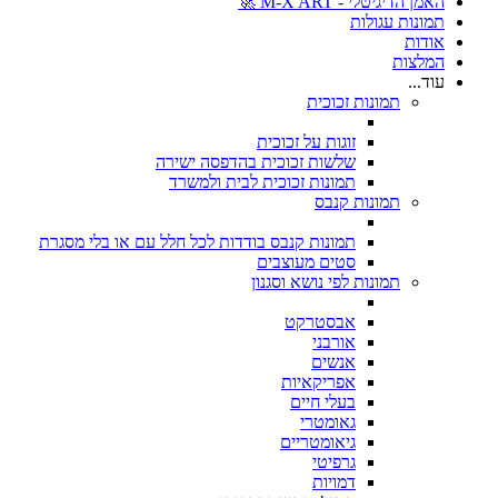
האמן הדיגיטלי - M-X ART 🚀
תמונות עגולות
אודות
המלצות
עוד...
תמונות זכוכית
זוגות על זכוכית
שלשות זכוכית בהדפסה ישירה
תמונות זכוכית לבית ולמשרד
תמונות קנבס
תמונות קנבס בודדות לכל חלל עם או בלי מסגרת
סטים מעוצבים
תמונות לפי נושא וסגנון
אבסטרקט
אורבני
אנשים
אפריקאיות
בעלי חיים
גאומטרי
גיאומטריים
גרפיטי
דמויות