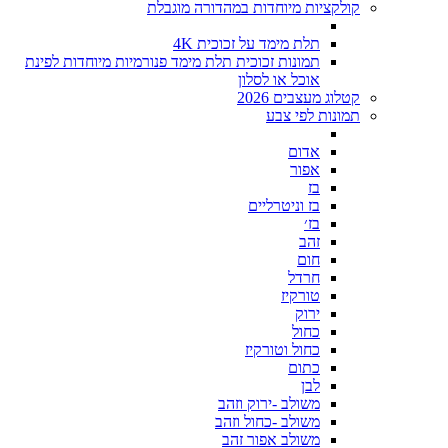
קולקציות מיוחדות במהדורה מוגבלת
תלת מימד על זכוכית 4K
תמונות זכוכית תלת מימד פנורמיות מיוחדות לפינת
אוכל או לסלון
קטלוג מעצבים 2026
תמונות לפי צבע
אדום
אפור
בז
בז וניטרליים
בז׳
זהב
חום
חרדל
טורקיז
ירוק
כחול
כחול וטורקיז
כתום
לבן
משולב -ירוק וזהב
משולב -כחול וזהב
משולב אפור זהב