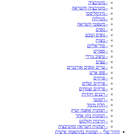
- מוטיבציה
- מוטיבציה והשראה
- מינימליסטי
- מנדלות
- משפטי השראה
- נופים
- נופים וטבע
- נוצות
- סוריאליזם
- ספורט
- עיצוב נורדי
- עצים
- ערים ונופים אורבניים
- פופ ארט
- פרחים
- פרחים ועלים
- פרחים וצמחים
- רבנים ויהדות
- רומנטי
- תלת מימד
- תמונות אופנה ושיק
- תמונות בקו אחד
- תרבות וקולנוע
- תמונות השראה ומוטיבציה
הקיר שלי – תמונות בהתאמה אישית