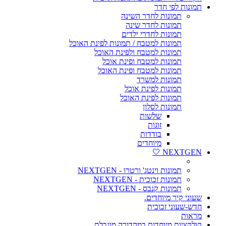
תמונות לפי חדר
תמונות לחדר השינה
תמונות לחדר שינה
תמונות לחדרי ילדים
תמונות למטבח / תמונות לפינת האוכל
תמונות למטבח ולפינת האוכל
תמונות למטבח ופינת אוכל
תמונות למטבח ופינת האוכל
תמונות למשרד
תמונות לפינת אוכל
תמונות לפינת האוכל
תמונות לסלון
שלשות
זוגות
בודדות
מיוחדים
NEXTGEN 🤍
תמונות וינטג' ורטרו - NEXTGEN
תמונות זכוכית - NEXTGEN
תמונות קנבס - NEXTGEN
שעוני קיר מיוחדים.
חדש-שעוני זכוכית
מראות
קולקציות מיוחדות במהדורה מוגבלת