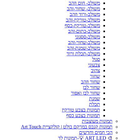
משולב- חום וזהב
משולב- שחור-זהב
משולב-ורוד וזהב
משולב-טורקיז-זהב
משולב-טורקיז-כסף
משולב-כתום-זהב
משולב-ססגוני
משולב-שחור-זהב
משולב-שמנת-זהב
משולב-תכלת ורוד
סגול
צבעוני
צהוב
שחור
שחור וזהב
שחור לבן
שחור לבן ואפור
שמנת
תכלת
תמונות בצבע טורקיז
תמונות בצבע כסף
תמונות מעוצבות
תמונות קנבס במרקם בולט | קולקציית Art Touch
הכי חמים וחדשים
🎨 ART LED 💡-תמונות לד