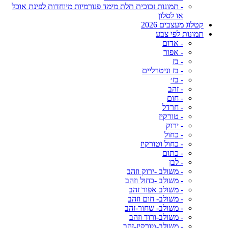
- תמונות זכוכית תלת מימד פנורמיות מיוחדות לפינת אוכל
או לסלון
קטלוג מעצבים 2026
תמונות לפי צבע
- אדום
- אפור
- בז
- בז וניטרליים
- בז׳
- זהב
- חום
- חרדל
- טורקיז
- ירוק
- כחול
- כחול וטורקיז
- כתום
- לבן
- משולב -ירוק וזהב
- משולב -כחול וזהב
- משולב אפור זהב
- משולב- חום וזהב
- משולב- שחור-זהב
- משולב-ורוד וזהב
- משולב-טורקיז-זהב