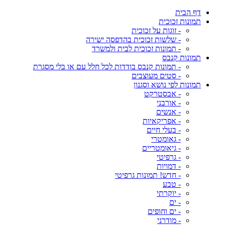
דף הבית
תמונות זכוכית
- זוגות על זכוכית
- שלשות זכוכית בהדפסה ישירה
- תמונות זכוכית לבית ולמשרד
תמונות קנבס
- תמונות קנבס בודדות לכל חלל עם או בלי מסגרת
- סטים מעוצבים
תמונות לפי נושא וסגנון
- אבסטרקט
- אורבני
- אנשים
- אפריקאיות
- בעלי חיים
- גאומטרי
- גיאומטריים
- גרפיטי
- דמויות
- חדש! תמונות גרפיטי
- טבע
- יוקרתי
- ים
- ים וחופים
- מודרני