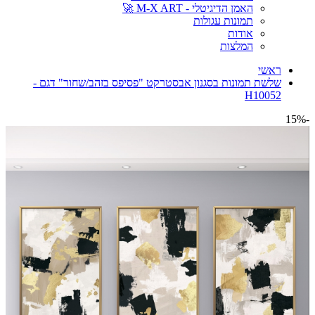
האמן הדיגיטלי - M-X ART 🚀
תמונות עגולות
אודות
המלצות
ראשי
שלשת תמונות בסגנון אבסטרקט "פסיפס בזהב/שחור" דגם -
H10052
-15%