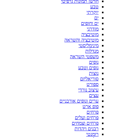
חדש! תמונות גרפיטי
טבע
יוקרתי
ים
ים וחופים
מודרני
מוטיבציה
מוטיבציה והשראה
מינימליסטי
מנדלות
משפטי השראה
נופים
נופים וטבע
נוצות
סוריאליזם
ספורט
עיצוב נורדי
עצים
ערים ונופים אורבניים
פופ ארט
פרחים
פרחים ועלים
פרחים וצמחים
רבנים ויהדות
רומנטי