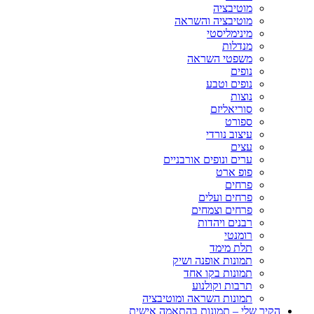
מוטיבציה
מוטיבציה והשראה
מינימליסטי
מנדלות
משפטי השראה
נופים
נופים וטבע
נוצות
סוריאליזם
ספורט
עיצוב נורדי
עצים
ערים ונופים אורבניים
פופ ארט
פרחים
פרחים ועלים
פרחים וצמחים
רבנים ויהדות
רומנטי
תלת מימד
תמונות אופנה ושיק
תמונות בקו אחד
תרבות וקולנוע
תמונות השראה ומוטיבציה
הקיר שלי – תמונות בהתאמה אישית