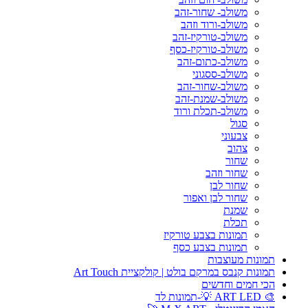
משולב- שחור-זהב
משולב-ורוד וזהב
משולב-טורקיז-זהב
משולב-טורקיז-כסף
משולב-כתום-זהב
משולב-ססגוני
משולב-שחור-זהב
משולב-שמנת-זהב
משולב-תכלת ורוד
סגול
צבעוני
צהוב
שחור
שחור וזהב
שחור לבן
שחור לבן ואפור
שמנת
תכלת
תמונות בצבע טורקיז
תמונות בצבע כסף
תמונות מעוצבות
תמונות קנבס במרקם בולט | קולקציית Art Touch
הכי חמים וחדשים
🎨 ART LED 💡-תמונות לד