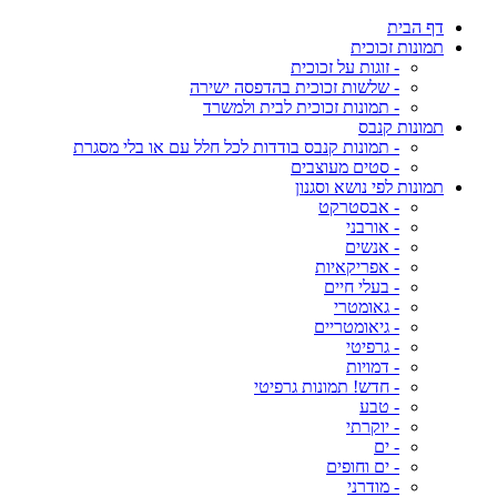
דף הבית
תמונות זכוכית
- זוגות על זכוכית
- שלשות זכוכית בהדפסה ישירה
- תמונות זכוכית לבית ולמשרד
תמונות קנבס
- תמונות קנבס בודדות לכל חלל עם או בלי מסגרת
- סטים מעוצבים
תמונות לפי נושא וסגנון
- אבסטרקט
- אורבני
- אנשים
- אפריקאיות
- בעלי חיים
- גאומטרי
- גיאומטריים
- גרפיטי
- דמויות
- חדש! תמונות גרפיטי
- טבע
- יוקרתי
- ים
- ים וחופים
- מודרני