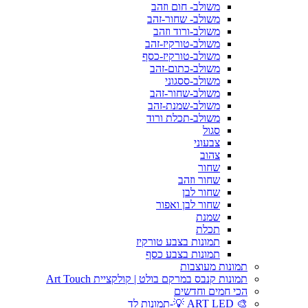
משולב- חום וזהב
משולב- שחור-זהב
משולב-ורוד וזהב
משולב-טורקיז-זהב
משולב-טורקיז-כסף
משולב-כתום-זהב
משולב-ססגוני
משולב-שחור-זהב
משולב-שמנת-זהב
משולב-תכלת ורוד
סגול
צבעוני
צהוב
שחור
שחור וזהב
שחור לבן
שחור לבן ואפור
שמנת
תכלת
תמונות בצבע טורקיז
תמונות בצבע כסף
תמונות מעוצבות
תמונות קנבס במרקם בולט | קולקציית Art Touch
הכי חמים וחדשים
🎨 ART LED 💡-תמונות לד