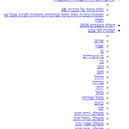
תלת מימד על זכוכית 4K
תמונות זכוכית תלת מימד פנורמיות מיוחדות לפינת אוכל או
לסלון
קטלוג מעצבים 2026
תמונות לפי צבע
אדום
אפור
בז
בז וניטרליים
בז׳
זהב
חום
חרדל
טורקיז
ירוק
כחול
כחול וטורקיז
כתום
לבן
משולב -ירוק וזהב
משולב -כחול וזהב
משולב אפור זהב
משולב- חום וזהב