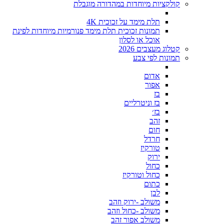
קולקציות מיוחדות במהדורה מוגבלת
תלת מימד על זכוכית 4K
תמונות זכוכית תלת מימד פנורמיות מיוחדות לפינת
אוכל או לסלון
קטלוג מעצבים 2026
תמונות לפי צבע
אדום
אפור
בז
בז וניטרליים
בז׳
זהב
חום
חרדל
טורקיז
ירוק
כחול
כחול וטורקיז
כתום
לבן
משולב -ירוק וזהב
משולב -כחול וזהב
משולב אפור זהב