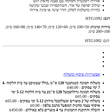
אווירה רומנטית וחמימה עם סצנה מלאת רגש
שילוב יפהפה של אור, השתקפויות וצבעי שקיעה
בחירה מושלמת לסלון, חדר שינה או פינת אירוח
דגם:
HTG1092
מידות זמינות:
50×100 ס״מ, 60×120 ס״מ, 70×140 ס״מ, 80×160 ס״מ,
100×200 ס״מ.
דגם:
HTG1092
אפשרויות איסוף ומשלוח
משלוח תמונה קטנה(עד 120 ס"מ ,כולל שעונים) עד בית הלקוח 4-
7 ימי עסקים
- ₪40.00
משלוח תמונה גדולה(מעל 120 ס"מ) עד בית הלקוח 5-12 ימי
עסקים
- ₪65.00
משלוח של 2 מוצרים ומעלה(כל מידה) 5-12 ימי עסקים
- ₪65.00
איסוף עצמי מחנות המפעל מושב צלפון
- ₪0.00
הובלה והתקנת התמונות עד 4 מוצרים (לא באילת)
- ₪450.00