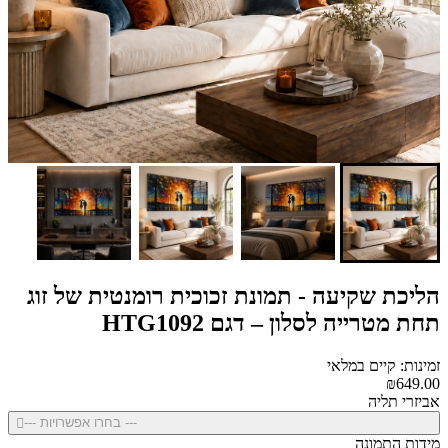
הליכת שקיעה - תמונת זכוכית רומנטית של זוג
תחת מטרייה לסלון – דגם HTG1092
זמינות: קיים במלאי
₪649.00
אביזרי תליה
--- בחרו אפשרויות ---
מידות התמונה