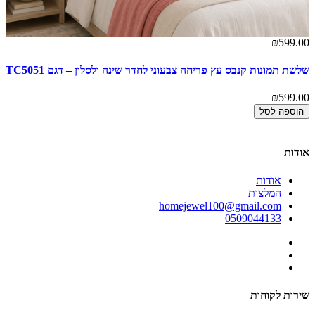
00
₪599.00
שלשת תמונות קנבס עץ פריחה צבעוני לחדר שינה ולסלון – דגם TC5051
של
00
₪599.00
הוספה לסל
אודות
אודות
המלצות
homejewel100@gmail.com
0509044133
שירות לקוחות