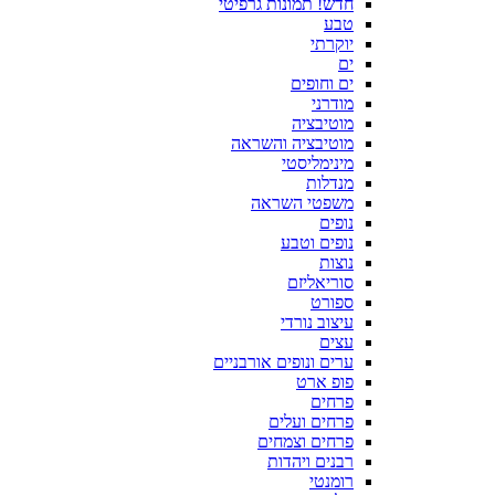
חדש! תמונות גרפיטי
טבע
יוקרתי
ים
ים וחופים
מודרני
מוטיבציה
מוטיבציה והשראה
מינימליסטי
מנדלות
משפטי השראה
נופים
נופים וטבע
נוצות
סוריאליזם
ספורט
עיצוב נורדי
עצים
ערים ונופים אורבניים
פופ ארט
פרחים
פרחים ועלים
פרחים וצמחים
רבנים ויהדות
רומנטי