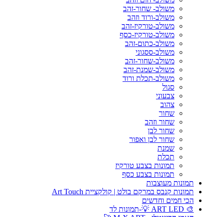
משולב- שחור-זהב
משולב-ורוד וזהב
משולב-טורקיז-זהב
משולב-טורקיז-כסף
משולב-כתום-זהב
משולב-ססגוני
משולב-שחור-זהב
משולב-שמנת-זהב
משולב-תכלת ורוד
סגול
צבעוני
צהוב
שחור
שחור וזהב
שחור לבן
שחור לבן ואפור
שמנת
תכלת
תמונות בצבע טורקיז
תמונות בצבע כסף
תמונות מעוצבות
תמונות קנבס במרקם בולט | קולקציית Art Touch
הכי חמים וחדשים
🎨 ART LED 💡-תמונות לד