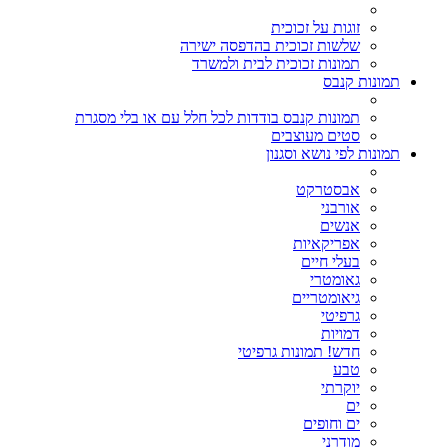
זוגות על זכוכית
שלשות זכוכית בהדפסה ישירה
תמונות זכוכית לבית ולמשרד
תמונות קנבס
תמונות קנבס בודדות לכל חלל עם או בלי מסגרת
סטים מעוצבים
תמונות לפי נושא וסגנון
אבסטרקט
אורבני
אנשים
אפריקאיות
בעלי חיים
גאומטרי
גיאומטריים
גרפיטי
דמויות
חדש! תמונות גרפיטי
טבע
יוקרתי
ים
ים וחופים
מודרני