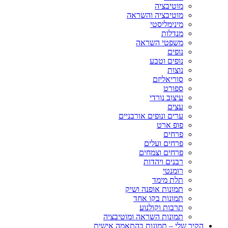
מוטיבציה
מוטיבציה והשראה
מינימליסטי
מנדלות
משפטי השראה
נופים
נופים וטבע
נוצות
סוריאליזם
ספורט
עיצוב נורדי
עצים
ערים ונופים אורבניים
פופ ארט
פרחים
פרחים ועלים
פרחים וצמחים
רבנים ויהדות
רומנטי
תלת מימד
תמונות אופנה ושיק
תמונות בקו אחד
תרבות וקולנוע
תמונות השראה ומוטיבציה
הקיר שלי – תמונות בהתאמה אישית