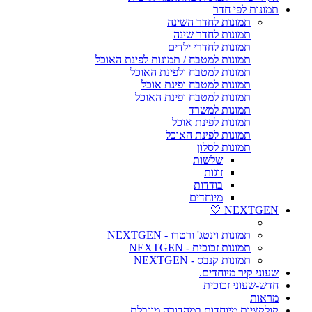
תמונות לפי חדר
תמונות לחדר השינה
תמונות לחדר שינה
תמונות לחדרי ילדים
תמונות למטבח / תמונות לפינת האוכל
תמונות למטבח ולפינת האוכל
תמונות למטבח ופינת אוכל
תמונות למטבח ופינת האוכל
תמונות למשרד
תמונות לפינת אוכל
תמונות לפינת האוכל
תמונות לסלון
שלשות
זוגות
בודדות
מיוחדים
NEXTGEN 🤍
תמונות וינטג' ורטרו - NEXTGEN
תמונות זכוכית - NEXTGEN
תמונות קנבס - NEXTGEN
שעוני קיר מיוחדים.
חדש-שעוני זכוכית
מראות
קולקציות מיוחדות במהדורה מוגבלת