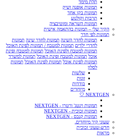
תלת מימד
תמונות אופנה ושיק
תמונות בקו אחד
תרבות וקולנוע
תמונות השראה ומוטיבציה
הקיר שלי – תמונות בהתאמה אישית
תמונות לפי חדר
תמונות לחדר השינה
תמונות לחדר שינה
תמונות
לחדרי ילדים
תמונות למטבח / תמונות לפינת האוכל
תמונות למטבח ולפינת האוכל
תמונות למטבח ופינת
אוכל
תמונות למטבח ופינת האוכל
תמונות למשרד
תמונות לפינת אוכל
תמונות לפינת האוכל
תמונות
לסלון
שלשות
זוגות
בודדות
מיוחדים
NEXTGEN 🤍
תמונות וינטג' ורטרו - NEXTGEN
תמונות זכוכית - NEXTGEN
תמונות קנבס - NEXTGEN
שעוני קיר מיוחדים.
חדש-שעוני זכוכית
מראות