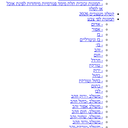
- תמונות זכוכית תלת מימד פנורמיות מיוחדות לפינת אוכל
או לסלון
קטלוג מעצבים 2026
תמונות לפי צבע
- אדום
- אפור
- בז
- בז וניטרליים
- בז׳
- זהב
- חום
- חרדל
- טורקיז
- ירוק
- כחול
- כחול וטורקיז
- כתום
- לבן
- משולב -ירוק וזהב
- משולב -כחול וזהב
- משולב אפור זהב
- משולב- חום וזהב
- משולב- שחור-זהב
- משולב-ורוד וזהב
- משולב-טורקיז-זהב