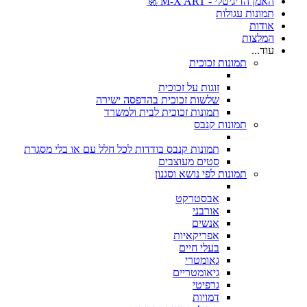
האמן הדיגיטלי - M-X ART 🚀
תמונות עגולות
אודות
המלצות
עוד...
תמונות זכוכית
זוגות על זכוכית
שלשות זכוכית בהדפסה ישירה
תמונות זכוכית לבית ולמשרד
תמונות קנבס
תמונות קנבס בודדות לכל חלל עם או בלי מסגרת
סטים מעוצבים
תמונות לפי נושא וסגנון
אבסטרקט
אורבני
אנשים
אפריקאיות
בעלי חיים
גאומטרי
גיאומטריים
גרפיטי
דמויות