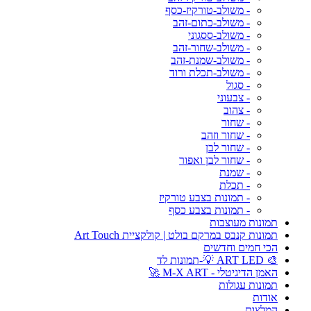
- משולב-טורקיז-כסף
- משולב-כתום-זהב
- משולב-ססגוני
- משולב-שחור-זהב
- משולב-שמנת-זהב
- משולב-תכלת ורוד
- סגול
- צבעוני
- צהוב
- שחור
- שחור וזהב
- שחור לבן
- שחור לבן ואפור
- שמנת
- תכלת
- תמונות בצבע טורקיז
- תמונות בצבע כסף
תמונות מעוצבות
תמונות קנבס במרקם בולט | קולקציית Art Touch
הכי חמים וחדשים
🎨 ART LED 💡-תמונות לד
האמן הדיגיטלי - M-X ART 🚀
תמונות עגולות
אודות
המלצות