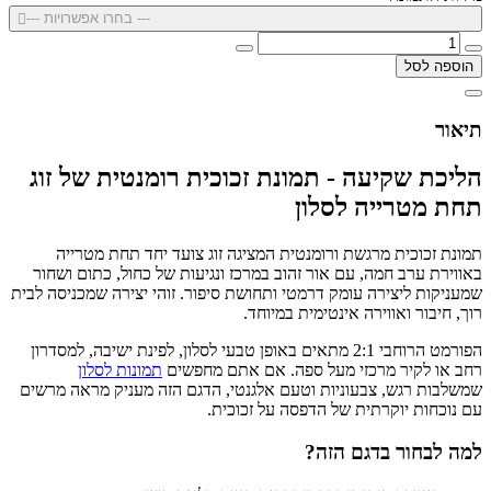
--- בחרו אפשרויות ---
הוספה לסל
תיאור
הליכת שקיעה - תמונת זכוכית רומנטית של זוג
תחת מטרייה לסלון
תמונת זכוכית מרגשת ורומנטית המציגה זוג צועד יחד תחת מטרייה
באווירת ערב חמה, עם אור זהוב במרכז ונגיעות של כחול, כתום ושחור
שמעניקות ליצירה עומק דרמטי ותחושת סיפור. זוהי יצירה שמכניסה לבית
רוך, חיבור ואווירה אינטימית במיוחד.
הפורמט הרוחבי 2:1 מתאים באופן טבעי לסלון, לפינת ישיבה, למסדרון
רחב או לקיר מרכזי מעל ספה. אם אתם מחפשים
תמונות לסלון
שמשלבות רגש, צבעוניות וטעם אלגנטי, הדגם הזה מעניק מראה מרשים
עם נוכחות יוקרתית של הדפסה על זכוכית.
למה לבחור בדגם הזה?