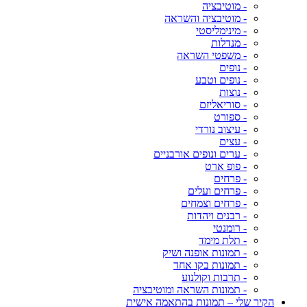
- מוטיבציה
- מוטיבציה והשראה
- מינימליסטי
- מנדלות
- משפטי השראה
- נופים
- נופים וטבע
- נוצות
- סוריאליזם
- ספורט
- עיצוב נורדי
- עצים
- ערים ונופים אורבניים
- פופ ארט
- פרחים
- פרחים ועלים
- פרחים וצמחים
- רבנים ויהדות
- רומנטי
- תלת מימד
- תמונות אופנה ושיק
- תמונות בקו אחד
- תרבות וקולנוע
- תמונות השראה ומוטיבציה
הקיר שלי – תמונות בהתאמה אישית