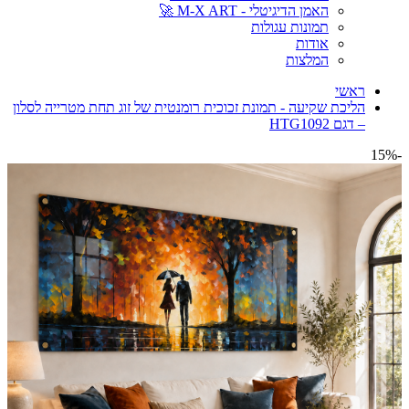
האמן הדיגיטלי - M-X ART 🚀
תמונות עגולות
אודות
המלצות
ראשי
הליכת שקיעה - תמונת זכוכית רומנטית של זוג תחת מטרייה לסלון
– דגם HTG1092
-15%