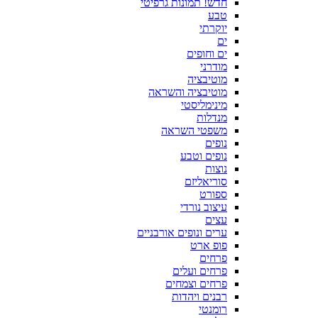
חדש! תמונות גרפיטי
טבע
יוקרתי
ים
ים וחופים
מודרני
מוטיבציה
מוטיבציה והשראה
מינימליסטי
מנדלות
משפטי השראה
נופים
נופים וטבע
נוצות
סוריאליזם
ספורט
עיצוב נורדי
עצים
ערים ונופים אורבניים
פופ ארט
פרחים
פרחים ועלים
פרחים וצמחים
רבנים ויהדות
רומנטי