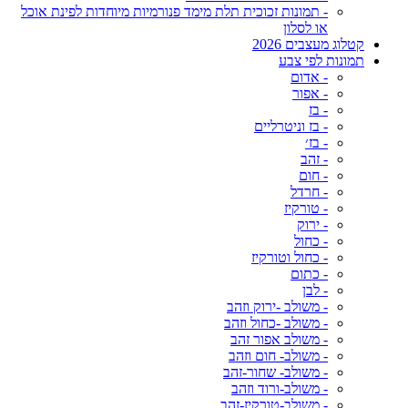
- תמונות זכוכית תלת מימד פנורמיות מיוחדות לפינת אוכל
או לסלון
קטלוג מעצבים 2026
תמונות לפי צבע
- אדום
- אפור
- בז
- בז וניטרליים
- בז׳
- זהב
- חום
- חרדל
- טורקיז
- ירוק
- כחול
- כחול וטורקיז
- כתום
- לבן
- משולב -ירוק וזהב
- משולב -כחול וזהב
- משולב אפור זהב
- משולב- חום וזהב
- משולב- שחור-זהב
- משולב-ורוד וזהב
- משולב-טורקיז-זהב