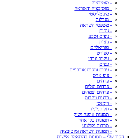
- מוטיבציה
- מוטיבציה והשראה
- מינימליסטי
- מנדלות
- משפטי השראה
- נופים
- נופים וטבע
- נוצות
- סוריאליזם
- ספורט
- עיצוב נורדי
- עצים
- ערים ונופים אורבניים
- פופ ארט
- פרחים
- פרחים ועלים
- פרחים וצמחים
- רבנים ויהדות
- רומנטי
- תלת מימד
- תמונות אופנה ושיק
- תמונות בקו אחד
- תרבות וקולנוע
- תמונות השראה ומוטיבציה
הקיר שלי – תמונות בהתאמה אישית