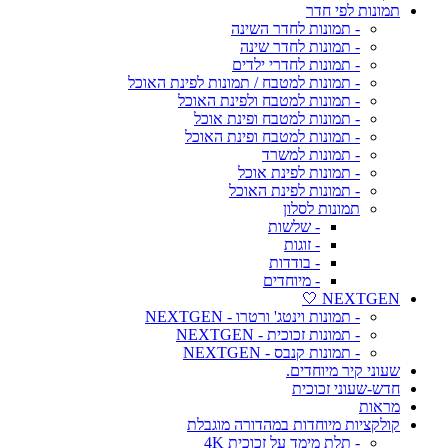
תמונות לפי חדר
- תמונות לחדר השינה
- תמונות לחדר שינה
- תמונות לחדרי ילדים
- תמונות למטבח / תמונות לפינת האוכל
- תמונות למטבח ולפינת האוכל
- תמונות למטבח ופינת אוכל
- תמונות למטבח ופינת האוכל
- תמונות למשרד
- תמונות לפינת אוכל
- תמונות לפינת האוכל
תמונות לסלון
- שלשות
- זוגות
- בודדות
- מיוחדים
NEXTGEN 🤍
- תמונות וינטג' ורטרו - NEXTGEN
- תמונות זכוכית - NEXTGEN
- תמונות קנבס - NEXTGEN
שעוני קיר מיוחדים.
חדש-שעוני זכוכית
מראות
קולקציות מיוחדות במהדורה מוגבלת
- תלת מימד על זכוכית 4K