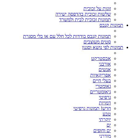
זוגות על זכוכית
שלשות זכוכית בהדפסה ישירה
תמונות זכוכית לבית ולמשרד
תמונות קנבס
תמונות קנבס בודדות לכל חלל עם או בלי מסגרת
סטים מעוצבים
תמונות לפי נושא וסגנון
אבסטרקט
אורבני
אנשים
אפריקאיות
בעלי חיים
גאומטרי
גיאומטריים
גרפיטי
דמויות
חדש! תמונות גרפיטי
טבע
יוקרתי
ים
ים וחופים
מודרני