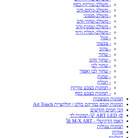
- משולב-טורקיז-כסף
- משולב-כתום-זהב
- משולב-ססגוני
- משולב-שחור-זהב
- משולב-שמנת-זהב
- משולב-תכלת ורוד
- סגול
- צבעוני
- צהוב
- שחור
- שחור וזהב
- שחור לבן
- שחור לבן ואפור
- שמנת
- תכלת
- תמונות בצבע טורקיז
- תמונות בצבע כסף
תמונות מעוצבות
תמונות קנבס במרקם בולט | קולקציית Art Touch
הכי חמים וחדשים
🎨 ART LED 💡-תמונות לד
האמן הדיגיטלי - M-X ART 🚀
תמונות עגולות
אודות
המלצות