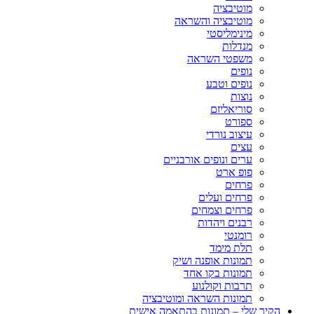
מוטיבציה
מוטיבציה והשראה
מינימליסטי
מנדלות
משפטי השראה
נופים
נופים וטבע
נוצות
סוריאליזם
ספורט
עיצוב נורדי
עצים
ערים ונופים אורבניים
פופ ארט
פרחים
פרחים ועלים
פרחים וצמחים
רבנים ויהדות
רומנטי
תלת מימד
תמונות אופנה ושיק
תמונות בקו אחד
תרבות וקולנוע
תמונות השראה ומוטיבציה
הקיר שלי – תמונות בהתאמה אישית