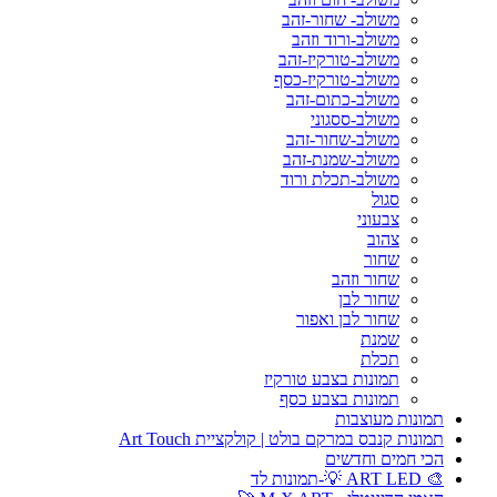
משולב- שחור-זהב
משולב-ורוד וזהב
משולב-טורקיז-זהב
משולב-טורקיז-כסף
משולב-כתום-זהב
משולב-ססגוני
משולב-שחור-זהב
משולב-שמנת-זהב
משולב-תכלת ורוד
סגול
צבעוני
צהוב
שחור
שחור וזהב
שחור לבן
שחור לבן ואפור
שמנת
תכלת
תמונות בצבע טורקיז
תמונות בצבע כסף
תמונות מעוצבות
תמונות קנבס במרקם בולט | קולקציית Art Touch
הכי חמים וחדשים
🎨 ART LED 💡-תמונות לד