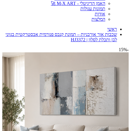
האמן הדיגיטלי - M-X ART 🚀
תמונות עגולות
אודות
המלצות
ראשי
שכבות אור אורבניות – תמונת קנבס פנורמית אבסטרקטית בגווני
לבן ותכלת לסלון | HJ3372
-15%