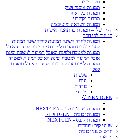
תלת מימד
תמונות אופנה ושיק
תמונות בקו אחד
תרבות וקולנוע
תמונות השראה ומוטיבציה
הקיר שלי – תמונות בהתאמה אישית
תמונות לפי חדר
תמונות לחדר השינה
תמונות לחדר שינה
תמונות
לחדרי ילדים
תמונות למטבח / תמונות לפינת האוכל
תמונות למטבח ולפינת האוכל
תמונות למטבח ופינת
אוכל
תמונות למטבח ופינת האוכל
תמונות למשרד
תמונות לפינת אוכל
תמונות לפינת האוכל
תמונות
לסלון
שלשות
זוגות
בודדות
מיוחדים
NEXTGEN 🤍
תמונות וינטג' ורטרו - NEXTGEN
תמונות זכוכית - NEXTGEN
תמונות קנבס - NEXTGEN
שעוני קיר מיוחדים.
חדש-שעוני זכוכית
מראות