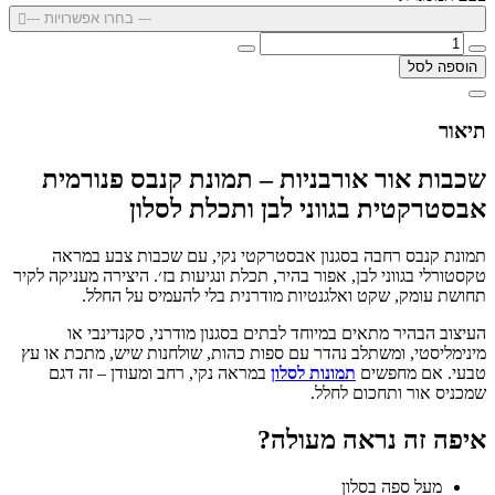
--- בחרו אפשרויות ---
הוספה לסל
תיאור
שכבות אור אורבניות – תמונת קנבס פנורמית
אבסטרקטית בגווני לבן ותכלת לסלון
תמונת קנבס רחבה בסגנון אבסטרקטי נקי, עם שכבות צבע במראה
טקסטורלי בגווני לבן, אפור בהיר, תכלת ונגיעות בז׳. היצירה מעניקה לקיר
תחושת עומק, שקט ואלגנטיות מודרנית בלי להעמיס על החלל.
העיצוב הבהיר מתאים במיוחד לבתים בסגנון מודרני, סקנדינבי או
מינימליסטי, ומשתלב נהדר עם ספות כהות, שולחנות שיש, מתכת או עץ
טבעי. אם מחפשים
תמונות לסלון
במראה נקי, רחב ומעודן – זה דגם
שמכניס אור ותחכום לחלל.
איפה זה נראה מעולה?
מעל ספה בסלון