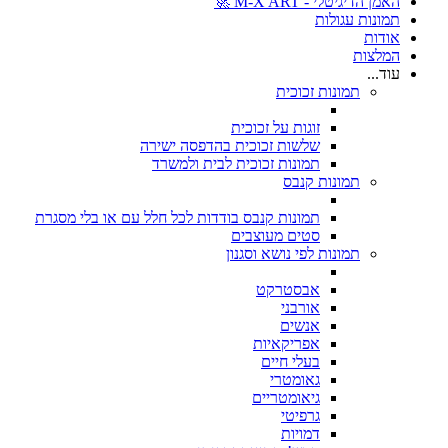
האמן הדיגיטלי - M-X ART 🚀
תמונות עגולות
אודות
המלצות
עוד...
תמונות זכוכית
זוגות על זכוכית
שלשות זכוכית בהדפסה ישירה
תמונות זכוכית לבית ולמשרד
תמונות קנבס
תמונות קנבס בודדות לכל חלל עם או בלי מסגרת
סטים מעוצבים
תמונות לפי נושא וסגנון
אבסטרקט
אורבני
אנשים
אפריקאיות
בעלי חיים
גאומטרי
גיאומטריים
גרפיטי
דמויות