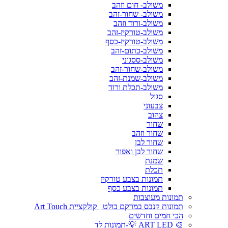
משולב- חום וזהב
משולב- שחור-זהב
משולב-ורוד וזהב
משולב-טורקיז-זהב
משולב-טורקיז-כסף
משולב-כתום-זהב
משולב-ססגוני
משולב-שחור-זהב
משולב-שמנת-זהב
משולב-תכלת ורוד
סגול
צבעוני
צהוב
שחור
שחור וזהב
שחור לבן
שחור לבן ואפור
שמנת
תכלת
תמונות בצבע טורקיז
תמונות בצבע כסף
תמונות מעוצבות
תמונות קנבס במרקם בולט | קולקציית Art Touch
הכי חמים וחדשים
🎨 ART LED 💡-תמונות לד