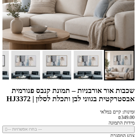
שכבות אור אורבניות – תמונת קנבס פנורמית
אבסטרקטית בגווני לבן ותכלת לסלון | HJ3372
זמינות: קיים במלאי
₪349.00
מידות התמונה
--- בחרו אפשרויות ---
צבע המסגרת