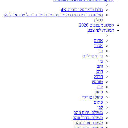
תלת מימד על זכוכית 4K
תמונות זכוכית תלת מימד פנורמיות מיוחדות לפינת אוכל או
לסלון
קטלוג מעצבים 2026
תמונות לפי צבע
אדום
אפור
בז
בז וניטרליים
בז׳
זהב
חום
חרדל
טורקיז
ירוק
כחול
כחול וטורקיז
כתום
לבן
משולב -ירוק וזהב
משולב -כחול וזהב
משולב אפור זהב
משולב- חום וזהב