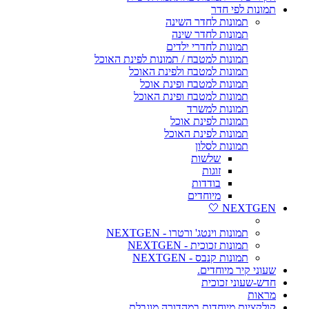
תמונות לפי חדר
תמונות לחדר השינה
תמונות לחדר שינה
תמונות לחדרי ילדים
תמונות למטבח / תמונות לפינת האוכל
תמונות למטבח ולפינת האוכל
תמונות למטבח ופינת אוכל
תמונות למטבח ופינת האוכל
תמונות למשרד
תמונות לפינת אוכל
תמונות לפינת האוכל
תמונות לסלון
שלשות
זוגות
בודדות
מיוחדים
NEXTGEN 🤍
תמונות וינטג' ורטרו - NEXTGEN
תמונות זכוכית - NEXTGEN
תמונות קנבס - NEXTGEN
שעוני קיר מיוחדים.
חדש-שעוני זכוכית
מראות
קולקציות מיוחדות במהדורה מוגבלת