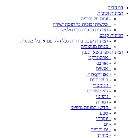
דף הבית
תמונות זכוכית
- זוגות על זכוכית
- שלשות זכוכית בהדפסה ישירה
- תמונות זכוכית לבית ולמשרד
תמונות קנבס
- תמונות קנבס בודדות לכל חלל עם או בלי מסגרת
- סטים מעוצבים
תמונות לפי נושא וסגנון
- אבסטרקט
- אורבני
- אנשים
- אפריקאיות
- בעלי חיים
- גאומטרי
- גיאומטריים
- גרפיטי
- דמויות
- חדש! תמונות גרפיטי
- טבע
- יוקרתי
- ים
- ים וחופים
- מודרני