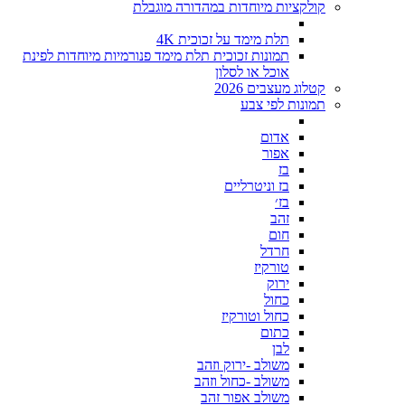
קולקציות מיוחדות במהדורה מוגבלת
תלת מימד על זכוכית 4K
תמונות זכוכית תלת מימד פנורמיות מיוחדות לפינת
אוכל או לסלון
קטלוג מעצבים 2026
תמונות לפי צבע
אדום
אפור
בז
בז וניטרליים
בז׳
זהב
חום
חרדל
טורקיז
ירוק
כחול
כחול וטורקיז
כתום
לבן
משולב -ירוק וזהב
משולב -כחול וזהב
משולב אפור זהב