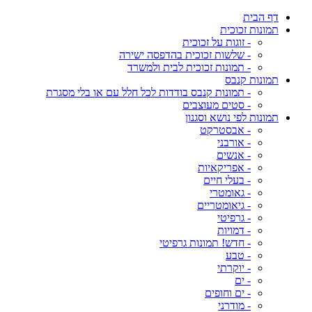
דף הבית
תמונות זכוכית
- זוגות על זכוכית
- שלשות זכוכית בהדפסה ישירה
- תמונות זכוכית לבית ולמשרד
תמונות קנבס
- תמונות קנבס בודדות לכל חלל עם או בלי מסגרת
- סטים מעוצבים
תמונות לפי נושא וסגנון
- אבסטרקט
- אורבני
- אנשים
- אפריקאיות
- בעלי חיים
- גאומטרי
- גיאומטריים
- גרפיטי
- דמויות
- חדש! תמונות גרפיטי
- טבע
- יוקרתי
- ים
- ים וחופים
- מודרני