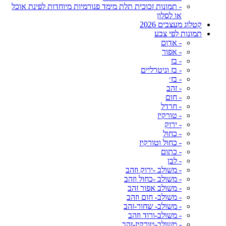
- תמונות זכוכית תלת מימד פנורמיות מיוחדות לפינת אוכל
או לסלון
קטלוג מעצבים 2026
תמונות לפי צבע
- אדום
- אפור
- בז
- בז וניטרליים
- בז׳
- זהב
- חום
- חרדל
- טורקיז
- ירוק
- כחול
- כחול וטורקיז
- כתום
- לבן
- משולב -ירוק וזהב
- משולב -כחול וזהב
- משולב אפור זהב
- משולב- חום וזהב
- משולב- שחור-זהב
- משולב-ורוד וזהב
- משולב-טורקיז-זהב