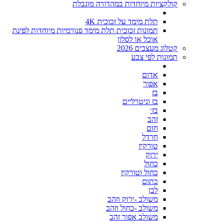
קולקציות מיוחדות במהדורה מוגבלת
תלת מימד על זכוכית 4K
תמונות זכוכית תלת מימד פנורמיות מיוחדות לפינת
אוכל או לסלון
קטלוג מעצבים 2026
תמונות לפי צבע
אדום
אפור
בז
בז וניטרליים
בז׳
זהב
חום
חרדל
טורקיז
ירוק
כחול
כחול וטורקיז
כתום
לבן
משולב -ירוק וזהב
משולב -כחול וזהב
משולב אפור זהב