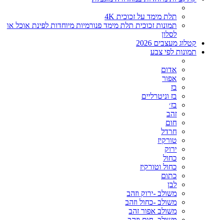
תלת מימד על זכוכית 4K
תמונות זכוכית תלת מימד פנורמיות מיוחדות לפינת אוכל או
לסלון
קטלוג מעצבים 2026
תמונות לפי צבע
אדום
אפור
בז
בז וניטרליים
בז׳
זהב
חום
חרדל
טורקיז
ירוק
כחול
כחול וטורקיז
כתום
לבן
משולב -ירוק וזהב
משולב -כחול וזהב
משולב אפור זהב
משולב- חום וזהב