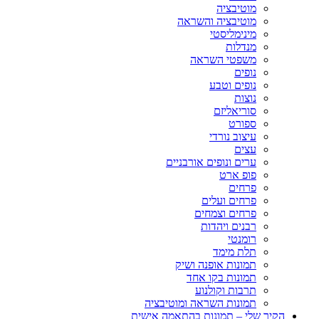
מוטיבציה
מוטיבציה והשראה
מינימליסטי
מנדלות
משפטי השראה
נופים
נופים וטבע
נוצות
סוריאליזם
ספורט
עיצוב נורדי
עצים
ערים ונופים אורבניים
פופ ארט
פרחים
פרחים ועלים
פרחים וצמחים
רבנים ויהדות
רומנטי
תלת מימד
תמונות אופנה ושיק
תמונות בקו אחד
תרבות וקולנוע
תמונות השראה ומוטיבציה
הקיר שלי – תמונות בהתאמה אישית