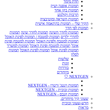
תלת מימד
תמונות אופנה ושיק
תמונות בקו אחד
תרבות וקולנוע
תמונות השראה ומוטיבציה
הקיר שלי – תמונות בהתאמה אישית
תמונות לפי חדר
תמונות לחדר השינה
תמונות לחדר שינה
תמונות
לחדרי ילדים
תמונות למטבח / תמונות לפינת האוכל
תמונות למטבח ולפינת האוכל
תמונות למטבח ופינת
אוכל
תמונות למטבח ופינת האוכל
תמונות למשרד
תמונות לפינת אוכל
תמונות לפינת האוכל
תמונות
לסלון
שלשות
זוגות
בודדות
מיוחדים
NEXTGEN 🤍
תמונות וינטג' ורטרו - NEXTGEN
תמונות זכוכית - NEXTGEN
תמונות קנבס - NEXTGEN
שעוני קיר מיוחדים.
חדש-שעוני זכוכית
מראות