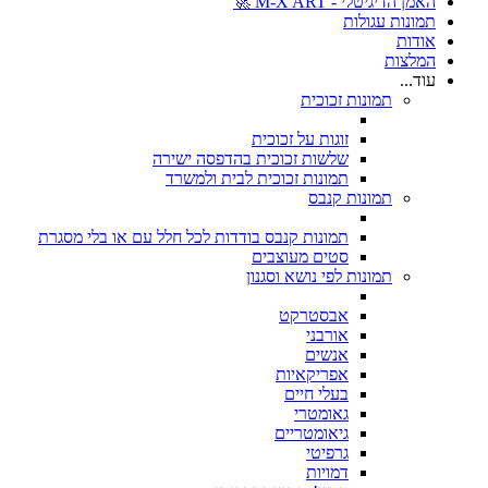
האמן הדיגיטלי - M-X ART 🚀
תמונות עגולות
אודות
המלצות
עוד...
תמונות זכוכית
זוגות על זכוכית
שלשות זכוכית בהדפסה ישירה
תמונות זכוכית לבית ולמשרד
תמונות קנבס
תמונות קנבס בודדות לכל חלל עם או בלי מסגרת
סטים מעוצבים
תמונות לפי נושא וסגנון
אבסטרקט
אורבני
אנשים
אפריקאיות
בעלי חיים
גאומטרי
גיאומטריים
גרפיטי
דמויות