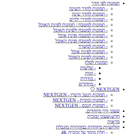
תמונות לפי חדר
- תמונות לחדר השינה
- תמונות לחדר שינה
- תמונות לחדרי ילדים
- תמונות למטבח / תמונות לפינת האוכל
- תמונות למטבח ולפינת האוכל
- תמונות למטבח ופינת אוכל
- תמונות למטבח ופינת האוכל
- תמונות למשרד
- תמונות לפינת אוכל
- תמונות לפינת האוכל
תמונות לסלון
- שלשות
- זוגות
- בודדות
- מיוחדים
NEXTGEN 🤍
- תמונות וינטג' ורטרו - NEXTGEN
- תמונות זכוכית - NEXTGEN
- תמונות קנבס - NEXTGEN
שעוני קיר מיוחדים.
חדש-שעוני זכוכית
מראות
קולקציות מיוחדות במהדורה מוגבלת
- תלת מימד על זכוכית 4K