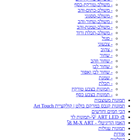
- משולב-טורקיז-כסף
- משולב-כתום-זהב
- משולב-ססגוני
- משולב-שחור-זהב
- משולב-שמנת-זהב
- משולב-תכלת ורוד
- סגול
- צבעוני
- צהוב
- שחור
- שחור וזהב
- שחור לבן
- שחור לבן ואפור
- שמנת
- תכלת
- תמונות בצבע טורקיז
- תמונות בצבע כסף
תמונות מעוצבות
תמונות קנבס במרקם בולט | קולקציית Art Touch
הכי חמים וחדשים
🎨 ART LED 💡-תמונות לד
האמן הדיגיטלי - M-X ART 🚀
תמונות עגולות
אודות
המלצות