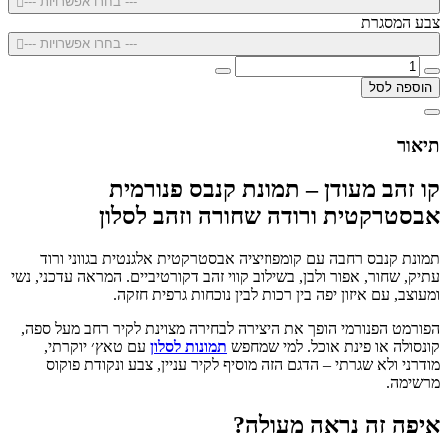
--- בחרו אפשרויות ---
צבע המסגרת
--- בחרו אפשרויות ---
הוספה לסל
תיאור
קו זהב מעודן – תמונת קנבס פנורמית
אבסטרקטית ורודה שחורה וזהב לסלון
תמונת קנבס רחבה עם קומפוזיציה אבסטרקטית אלגנטית בגווני ורוד
עתיק, שחור, אפור ולבן, בשילוב קווי זהב דקורטיביים. המראה עדכני, נשי
ומעוצב, עם איזון יפה בין רכות לבין נוכחות גרפית חזקה.
הפורמט הפנורמי הופך את היצירה לבחירה מצוינת לקיר רחב מעל ספה,
קונסולה או פינת אוכל. למי שמחפש
תמונות לסלון
עם טאץ׳ יוקרתי,
מודרני ולא שגרתי – הדגם הזה מוסיף לקיר עניין, צבע ונקודת פוקוס
מרשימה.
איפה זה נראה מעולה?