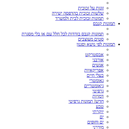
זוגות על זכוכית
שלשות זכוכית בהדפסה ישירה
תמונות זכוכית לבית ולמשרד
תמונות קנבס
תמונות קנבס בודדות לכל חלל עם או בלי מסגרת
סטים מעוצבים
תמונות לפי נושא וסגנון
אבסטרקט
אורבני
אנשים
אפריקאיות
בעלי חיים
גאומטרי
גיאומטריים
גרפיטי
דמויות
חדש! תמונות גרפיטי
טבע
יוקרתי
ים
ים וחופים
מודרני