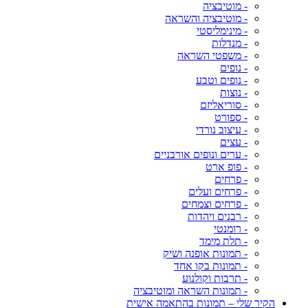
- מוטיבציה
- מוטיבציה והשראה
- מינימליסטי
- מנדלות
- משפטי השראה
- נופים
- נופים וטבע
- נוצות
- סוריאליזם
- ספורט
- עיצוב נורדי
- עצים
- ערים ונופים אורבניים
- פופ ארט
- פרחים
- פרחים ועלים
- פרחים וצמחים
- רבנים ויהדות
- רומנטי
- תלת מימד
- תמונות אופנה ושיק
- תמונות בקו אחד
- תרבות וקולנוע
- תמונות השראה ומוטיבציה
הקיר שלי – תמונות בהתאמה אישית