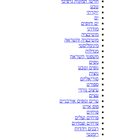
חדש! תמונות גרפיטי
טבע
יוקרתי
ים
ים וחופים
מודרני
מוטיבציה
מוטיבציה והשראה
מינימליסטי
מנדלות
משפטי השראה
נופים
נופים וטבע
נוצות
סוריאליזם
ספורט
עיצוב נורדי
עצים
ערים ונופים אורבניים
פופ ארט
פרחים
פרחים ועלים
פרחים וצמחים
רבנים ויהדות
רומנטי