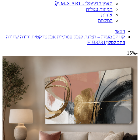
האמן הדיגיטלי - M-X ART 🚀
תמונות עגולות
אודות
המלצות
ראשי
קו זהב מעודן – תמונת קנבס פנורמית אבסטרקטית ורודה שחורה
וזהב לסלון | HJ3373
-15%