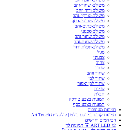
משולב- שחור-זהב
משולב-ורוד וזהב
משולב-טורקיז-זהב
משולב-טורקיז-כסף
משולב-כתום-זהב
משולב-ססגוני
משולב-שחור-זהב
משולב-שמנת-זהב
משולב-תכלת ורוד
סגול
צבעוני
צהוב
שחור
שחור וזהב
שחור לבן
שחור לבן ואפור
שמנת
תכלת
תמונות בצבע טורקיז
תמונות בצבע כסף
תמונות מעוצבות
תמונות קנבס במרקם בולט | קולקציית Art Touch
הכי חמים וחדשים
🎨 ART LED 💡-תמונות לד