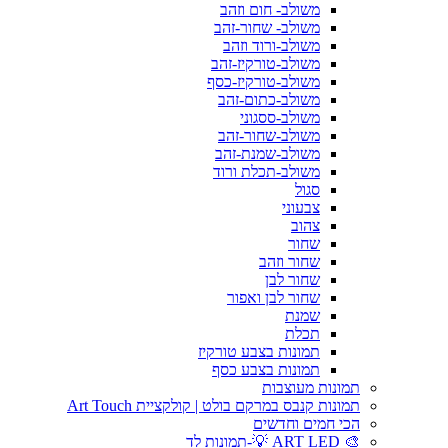
משולב- חום וזהב
משולב- שחור-זהב
משולב-ורוד וזהב
משולב-טורקיז-זהב
משולב-טורקיז-כסף
משולב-כתום-זהב
משולב-ססגוני
משולב-שחור-זהב
משולב-שמנת-זהב
משולב-תכלת ורוד
סגול
צבעוני
צהוב
שחור
שחור וזהב
שחור לבן
שחור לבן ואפור
שמנת
תכלת
תמונות בצבע טורקיז
תמונות בצבע כסף
תמונות מעוצבות
תמונות קנבס במרקם בולט | קולקציית Art Touch
הכי חמים וחדשים
🎨 ART LED 💡-תמונות לד