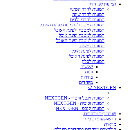
תמונות לפי חדר
תמונות לחדר השינה
תמונות לחדר שינה
תמונות לחדרי ילדים
תמונות למטבח / תמונות לפינת האוכל
תמונות למטבח ולפינת האוכל
תמונות למטבח ופינת אוכל
תמונות למטבח ופינת האוכל
תמונות למשרד
תמונות לפינת אוכל
תמונות לפינת האוכל
תמונות לסלון
שלשות
זוגות
בודדות
מיוחדים
NEXTGEN 🤍
תמונות וינטג' ורטרו - NEXTGEN
תמונות זכוכית - NEXTGEN
תמונות קנבס - NEXTGEN
שעוני קיר מיוחדים.
חדש-שעוני זכוכית
מראות
קולקציות מיוחדות במהדורה מוגבלת