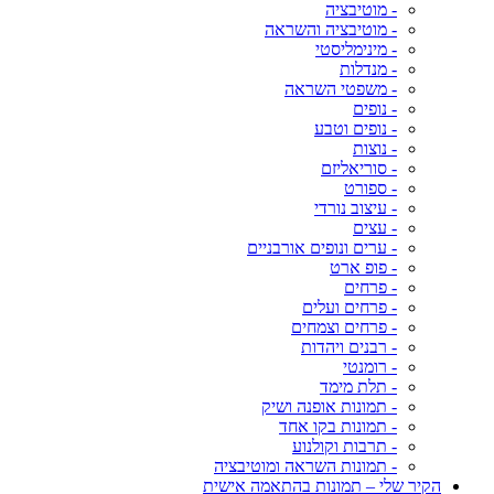
- מוטיבציה
- מוטיבציה והשראה
- מינימליסטי
- מנדלות
- משפטי השראה
- נופים
- נופים וטבע
- נוצות
- סוריאליזם
- ספורט
- עיצוב נורדי
- עצים
- ערים ונופים אורבניים
- פופ ארט
- פרחים
- פרחים ועלים
- פרחים וצמחים
- רבנים ויהדות
- רומנטי
- תלת מימד
- תמונות אופנה ושיק
- תמונות בקו אחד
- תרבות וקולנוע
- תמונות השראה ומוטיבציה
הקיר שלי – תמונות בהתאמה אישית