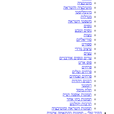
מוטיבציה
מוטיבציה והשראה
מינימליסטי
מנדלות
משפטי השראה
נופים
נופים וטבע
נוצות
סוריאליזם
ספורט
עיצוב נורדי
עצים
ערים ונופים אורבניים
פופ ארט
פרחים
פרחים ועלים
פרחים וצמחים
רבנים ויהדות
רומנטי
תלת מימד
תמונות אופנה ושיק
תמונות בקו אחד
תרבות וקולנוע
תמונות השראה ומוטיבציה
הקיר שלי – תמונות בהתאמה אישית