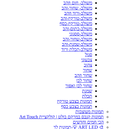
משולב- חום וזהב
משולב- שחור-זהב
משולב-ורוד וזהב
משולב-טורקיז-זהב
משולב-טורקיז-כסף
משולב-כתום-זהב
משולב-ססגוני
משולב-שחור-זהב
משולב-שמנת-זהב
משולב-תכלת ורוד
סגול
צבעוני
צהוב
שחור
שחור וזהב
שחור לבן
שחור לבן ואפור
שמנת
תכלת
תמונות בצבע טורקיז
תמונות בצבע כסף
תמונות מעוצבות
תמונות קנבס במרקם בולט | קולקציית Art Touch
הכי חמים וחדשים
🎨 ART LED 💡-תמונות לד