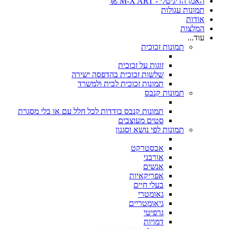
האמן הדיגיטלי - M-X ART 🚀
תמונות עגולות
אודות
המלצות
עוד...
תמונות זכוכית
זוגות על זכוכית
שלשות זכוכית בהדפסה ישירה
תמונות זכוכית לבית ולמשרד
תמונות קנבס
תמונות קנבס בודדות לכל חלל עם או בלי מסגרת
סטים מעוצבים
תמונות לפי נושא וסגנון
אבסטרקט
אורבני
אנשים
אפריקאיות
בעלי חיים
גאומטרי
גיאומטריים
גרפיטי
דמויות