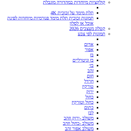
קולקציות מיוחדות במהדורה מוגבלת
תלת מימד על זכוכית 4K
תמונות זכוכית תלת מימד פנורמיות מיוחדות לפינת
אוכל או לסלון
קטלוג מעצבים 2026
תמונות לפי צבע
אדום
אפור
בז
בז וניטרליים
בז׳
זהב
חום
חרדל
טורקיז
ירוק
כחול
כחול וטורקיז
כתום
לבן
משולב -ירוק וזהב
משולב -כחול וזהב
משולב אפור זהב