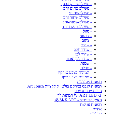
- משולב-טורקיז-כסף
- משולב-כתום-זהב
- משולב-ססגוני
- משולב-שחור-זהב
- משולב-שמנת-זהב
- משולב-תכלת ורוד
- סגול
- צבעוני
- צהוב
- שחור
- שחור וזהב
- שחור לבן
- שחור לבן ואפור
- שמנת
- תכלת
- תמונות בצבע טורקיז
- תמונות בצבע כסף
תמונות מעוצבות
תמונות קנבס במרקם בולט | קולקציית Art Touch
הכי חמים וחדשים
🎨 ART LED 💡-תמונות לד
האמן הדיגיטלי - M-X ART 🚀
תמונות עגולות
אודות
המלצות