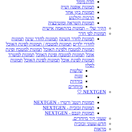
תלת מימד
תמונות אופנה ושיק
תמונות בקו אחד
תרבות וקולנוע
תמונות השראה ומוטיבציה
הקיר שלי – תמונות בהתאמה אישית
תמונות לפי חדר
תמונות לחדר השינה
תמונות לחדר שינה
תמונות
לחדרי ילדים
תמונות למטבח / תמונות לפינת האוכל
תמונות למטבח ולפינת האוכל
תמונות למטבח ופינת
אוכל
תמונות למטבח ופינת האוכל
תמונות למשרד
תמונות לפינת אוכל
תמונות לפינת האוכל
תמונות
לסלון
שלשות
זוגות
בודדות
מיוחדים
NEXTGEN 🤍
תמונות וינטג' ורטרו - NEXTGEN
תמונות זכוכית - NEXTGEN
תמונות קנבס - NEXTGEN
שעוני קיר מיוחדים.
חדש-שעוני זכוכית
מראות