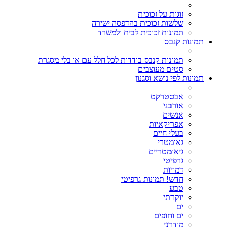
זוגות על זכוכית
שלשות זכוכית בהדפסה ישירה
תמונות זכוכית לבית ולמשרד
תמונות קנבס
תמונות קנבס בודדות לכל חלל עם או בלי מסגרת
סטים מעוצבים
תמונות לפי נושא וסגנון
אבסטרקט
אורבני
אנשים
אפריקאיות
בעלי חיים
גאומטרי
גיאומטריים
גרפיטי
דמויות
חדש! תמונות גרפיטי
טבע
יוקרתי
ים
ים וחופים
מודרני