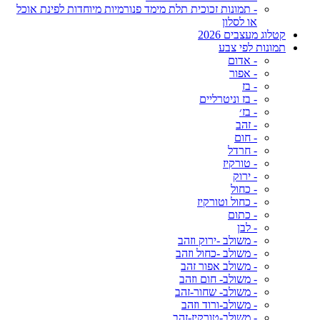
- תמונות זכוכית תלת מימד פנורמיות מיוחדות לפינת אוכל
או לסלון
קטלוג מעצבים 2026
תמונות לפי צבע
- אדום
- אפור
- בז
- בז וניטרליים
- בז׳
- זהב
- חום
- חרדל
- טורקיז
- ירוק
- כחול
- כחול וטורקיז
- כתום
- לבן
- משולב -ירוק וזהב
- משולב -כחול וזהב
- משולב אפור זהב
- משולב- חום וזהב
- משולב- שחור-זהב
- משולב-ורוד וזהב
- משולב-טורקיז-זהב