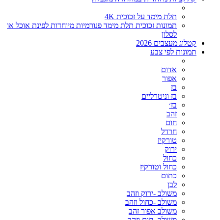
תלת מימד על זכוכית 4K
תמונות זכוכית תלת מימד פנורמיות מיוחדות לפינת אוכל או
לסלון
קטלוג מעצבים 2026
תמונות לפי צבע
אדום
אפור
בז
בז וניטרליים
בז׳
זהב
חום
חרדל
טורקיז
ירוק
כחול
כחול וטורקיז
כתום
לבן
משולב -ירוק וזהב
משולב -כחול וזהב
משולב אפור זהב
משולב- חום וזהב