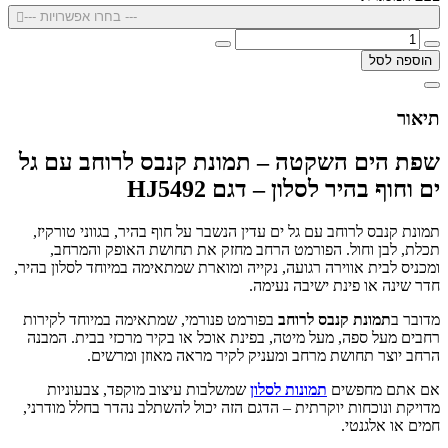
--- בחרו אפשרויות ---
הוספה לסל
תיאור
שפת הים השקטה – תמונת קנבס לרוחב עם גל
ים וחוף בהיר לסלון – דגם HJ5492
תמונת קנבס לרוחב עם גל ים עדין הנשבר על חוף בהיר, בגווני טורקיז,
תכלת, לבן וחול. הפורמט הרחב מחזק את תחושת האופק והמרחב,
ומכניס לבית אווירה רגועה, נקייה ומוארת שמתאימה במיוחד לסלון בהיר,
חדר שינה או פינת ישיבה נעימה.
מדובר ב
תמונת קנבס לרוחב
בפורמט פנורמי, שמתאימה במיוחד לקירות
רחבים מעל ספה, מעל מיטה, בפינת אוכל או בקיר מרכזי בבית. המבנה
הרחב יוצר תחושת מרחב ומעניק לקיר מראה מאוזן ומרשים.
אם אתם מחפשים
תמונות לסלון
שמשלבות עיצוב מוקפד, צבעוניות
מדויקת ונוכחות יוקרתית – הדגם הזה יכול להשתלב נהדר בחלל מודרני,
חמים או אלגנטי.