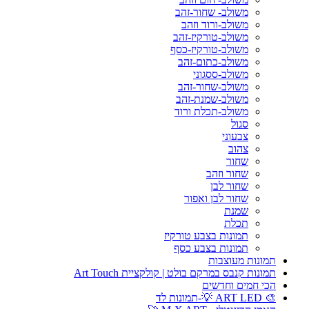
משולב- שחור-זהב
משולב-ורוד וזהב
משולב-טורקיז-זהב
משולב-טורקיז-כסף
משולב-כתום-זהב
משולב-ססגוני
משולב-שחור-זהב
משולב-שמנת-זהב
משולב-תכלת ורוד
סגול
צבעוני
צהוב
שחור
שחור וזהב
שחור לבן
שחור לבן ואפור
שמנת
תכלת
תמונות בצבע טורקיז
תמונות בצבע כסף
תמונות מעוצבות
תמונות קנבס במרקם בולט | קולקציית Art Touch
הכי חמים וחדשים
🎨 ART LED 💡-תמונות לד