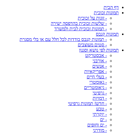
דף הבית
תמונות זכוכית
- זוגות על זכוכית
- שלשות זכוכית בהדפסה ישירה
- תמונות זכוכית לבית ולמשרד
תמונות קנבס
- תמונות קנבס בודדות לכל חלל עם או בלי מסגרת
- סטים מעוצבים
תמונות לפי נושא וסגנון
- אבסטרקט
- אורבני
- אנשים
- אפריקאיות
- בעלי חיים
- גאומטרי
- גיאומטריים
- גרפיטי
- דמויות
- חדש! תמונות גרפיטי
- טבע
- יוקרתי
- ים
- ים וחופים
- מודרני