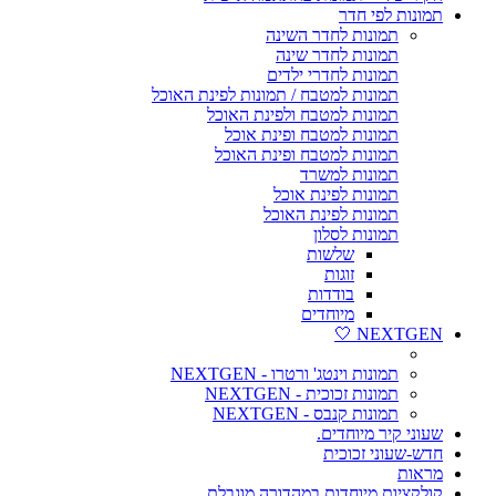
תמונות לפי חדר
תמונות לחדר השינה
תמונות לחדר שינה
תמונות לחדרי ילדים
תמונות למטבח / תמונות לפינת האוכל
תמונות למטבח ולפינת האוכל
תמונות למטבח ופינת אוכל
תמונות למטבח ופינת האוכל
תמונות למשרד
תמונות לפינת אוכל
תמונות לפינת האוכל
תמונות לסלון
שלשות
זוגות
בודדות
מיוחדים
NEXTGEN 🤍
תמונות וינטג' ורטרו - NEXTGEN
תמונות זכוכית - NEXTGEN
תמונות קנבס - NEXTGEN
שעוני קיר מיוחדים.
חדש-שעוני זכוכית
מראות
קולקציות מיוחדות במהדורה מוגבלת