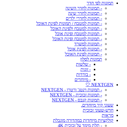
תמונות לפי חדר
- תמונות לחדר השינה
- תמונות לחדר שינה
- תמונות לחדרי ילדים
- תמונות למטבח / תמונות לפינת האוכל
- תמונות למטבח ולפינת האוכל
- תמונות למטבח ופינת אוכל
- תמונות למטבח ופינת האוכל
- תמונות למשרד
- תמונות לפינת אוכל
- תמונות לפינת האוכל
תמונות לסלון
- שלשות
- זוגות
- בודדות
- מיוחדים
NEXTGEN 🤍
- תמונות וינטג' ורטרו - NEXTGEN
- תמונות זכוכית - NEXTGEN
- תמונות קנבס - NEXTGEN
שעוני קיר מיוחדים.
חדש-שעוני זכוכית
מראות
קולקציות מיוחדות במהדורה מוגבלת
- תלת מימד על זכוכית 4K