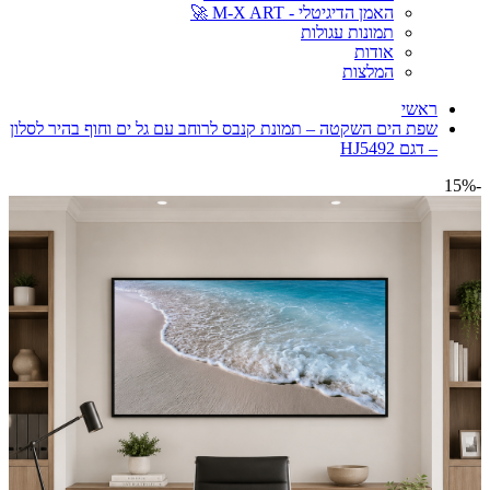
האמן הדיגיטלי - M-X ART 🚀
תמונות עגולות
אודות
המלצות
ראשי
שפת הים השקטה – תמונת קנבס לרוחב עם גל ים וחוף בהיר לסלון
– דגם HJ5492
-15%