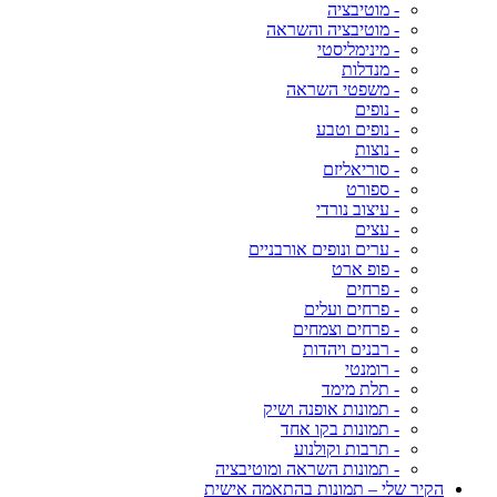
- מוטיבציה
- מוטיבציה והשראה
- מינימליסטי
- מנדלות
- משפטי השראה
- נופים
- נופים וטבע
- נוצות
- סוריאליזם
- ספורט
- עיצוב נורדי
- עצים
- ערים ונופים אורבניים
- פופ ארט
- פרחים
- פרחים ועלים
- פרחים וצמחים
- רבנים ויהדות
- רומנטי
- תלת מימד
- תמונות אופנה ושיק
- תמונות בקו אחד
- תרבות וקולנוע
- תמונות השראה ומוטיבציה
הקיר שלי – תמונות בהתאמה אישית