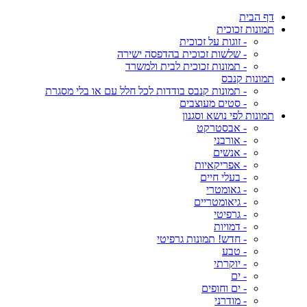
דף הבית
תמונות זכוכית
- זוגות על זכוכית
- שלשות זכוכית בהדפסה ישירה
- תמונות זכוכית לבית ולמשרד
תמונות קנבס
- תמונות קנבס בודדות לכל חלל עם או בלי מסגרת
- סטים מעוצבים
תמונות לפי נושא וסגנון
- אבסטרקט
- אורבני
- אנשים
- אפריקאיות
- בעלי חיים
- גאומטרי
- גיאומטריים
- גרפיטי
- דמויות
- חדש! תמונות גרפיטי
- טבע
- יוקרתי
- ים
- ים וחופים
- מודרני