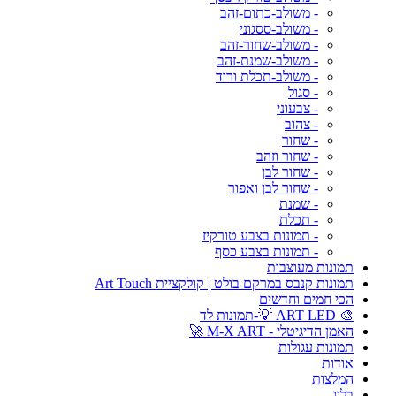
- משולב-כתום-זהב
- משולב-ססגוני
- משולב-שחור-זהב
- משולב-שמנת-זהב
- משולב-תכלת ורוד
- סגול
- צבעוני
- צהוב
- שחור
- שחור וזהב
- שחור לבן
- שחור לבן ואפור
- שמנת
- תכלת
- תמונות בצבע טורקיז
- תמונות בצבע כסף
תמונות מעוצבות
תמונות קנבס במרקם בולט | קולקציית Art Touch
הכי חמים וחדשים
🎨 ART LED 💡-תמונות לד
האמן הדיגיטלי - M-X ART 🚀
תמונות עגולות
אודות
המלצות
בלוג