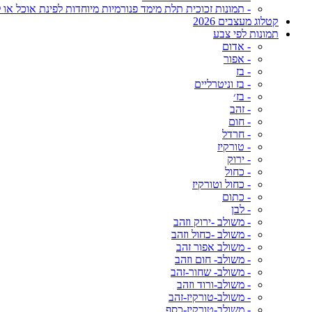
- תמונות זכוכית תלת מימד פנורמיות מיוחדות לפינת אוכל או ל
קטלוג מעצבים 2026
תמונות לפי צבע
- אדום
- אפור
- בז
- בז וניטרליים
- בז׳
- זהב
- חום
- חרדל
- טורקיז
- ירוק
- כחול
- כחול וטורקיז
- כתום
- לבן
- משולב -ירוק וזהב
- משולב -כחול וזהב
- משולב אפור זהב
- משולב- חום וזהב
- משולב- שחור-זהב
- משולב-ורוד וזהב
- משולב-טורקיז-זהב
- משולב-טורקיז-כסף