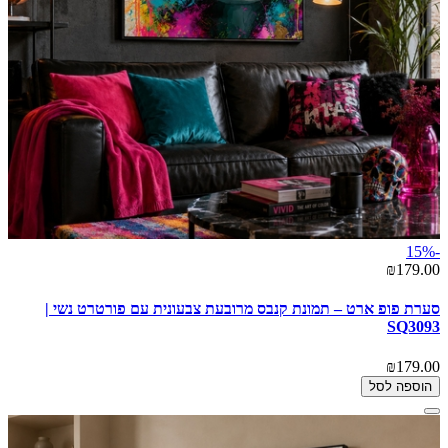
-15%
₪179.00
סערת פופ ארט – תמונת קנבס מרובעת צבעונית עם פורטרט נשי |
SQ3093
₪179.00
הוספה לסל