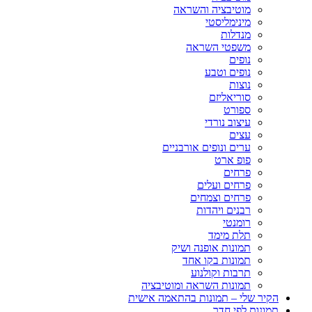
מוטיבציה והשראה
מינימליסטי
מנדלות
משפטי השראה
נופים
נופים וטבע
נוצות
סוריאליזם
ספורט
עיצוב נורדי
עצים
ערים ונופים אורבניים
פופ ארט
פרחים
פרחים ועלים
פרחים וצמחים
רבנים ויהדות
רומנטי
תלת מימד
תמונות אופנה ושיק
תמונות בקו אחד
תרבות וקולנוע
תמונות השראה ומוטיבציה
הקיר שלי – תמונות בהתאמה אישית
תמונות לפי חדר