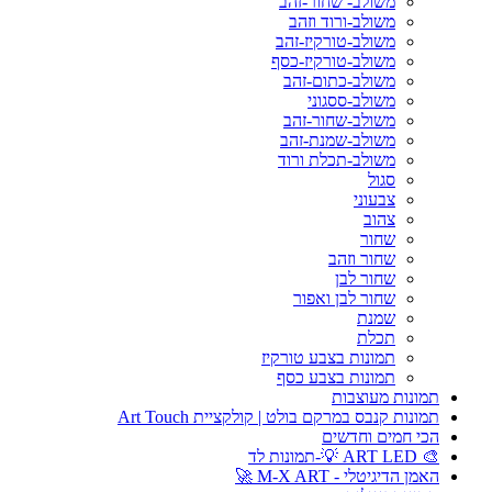
משולב- שחור-זהב
משולב-ורוד וזהב
משולב-טורקיז-זהב
משולב-טורקיז-כסף
משולב-כתום-זהב
משולב-ססגוני
משולב-שחור-זהב
משולב-שמנת-זהב
משולב-תכלת ורוד
סגול
צבעוני
צהוב
שחור
שחור וזהב
שחור לבן
שחור לבן ואפור
שמנת
תכלת
תמונות בצבע טורקיז
תמונות בצבע כסף
תמונות מעוצבות
תמונות קנבס במרקם בולט | קולקציית Art Touch
הכי חמים וחדשים
🎨 ART LED 💡-תמונות לד
האמן הדיגיטלי - M-X ART 🚀