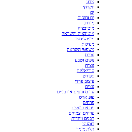
טבע
יוקרתי
ים
ים וחופים
מודרני
מוטיבציה
מוטיבציה והשראה
מינימליסטי
מנדלות
משפטי השראה
נופים
נופים וטבע
נוצות
סוריאליזם
ספורט
עיצוב נורדי
עצים
ערים ונופים אורבניים
פופ ארט
פרחים
פרחים ועלים
פרחים וצמחים
רבנים ויהדות
רומנטי
תלת מימד