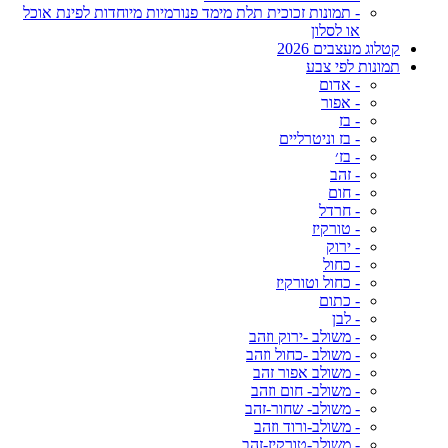
- תמונות זכוכית תלת מימד פנורמיות מיוחדות לפינת אוכל
או לסלון
קטלוג מעצבים 2026
תמונות לפי צבע
- אדום
- אפור
- בז
- בז וניטרליים
- בז׳
- זהב
- חום
- חרדל
- טורקיז
- ירוק
- כחול
- כחול וטורקיז
- כתום
- לבן
- משולב -ירוק וזהב
- משולב -כחול וזהב
- משולב אפור זהב
- משולב- חום וזהב
- משולב- שחור-זהב
- משולב-ורוד וזהב
- משולב-טורקיז-זהב