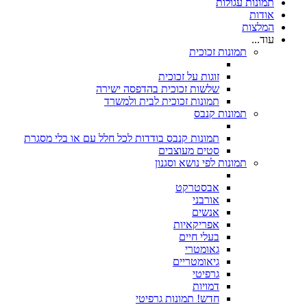
תמונות עגולות
אודות
המלצות
עוד...
תמונות זכוכית
זוגות על זכוכית
שלשות זכוכית בהדפסה ישירה
תמונות זכוכית לבית ולמשרד
תמונות קנבס
תמונות קנבס בודדות לכל חלל עם או בלי מסגרת
סטים מעוצבים
תמונות לפי נושא וסגנון
אבסטרקט
אורבני
אנשים
אפריקאיות
בעלי חיים
גאומטרי
גיאומטריים
גרפיטי
דמויות
חדש! תמונות גרפיטי