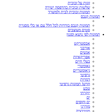
זוגות על זכוכית
שלשות זכוכית בהדפסה ישירה
תמונות זכוכית לבית ולמשרד
תמונות קנבס
תמונות קנבס בודדות לכל חלל עם או בלי מסגרת
סטים מעוצבים
תמונות לפי נושא וסגנון
אבסטרקט
אורבני
אנשים
אפריקאיות
בעלי חיים
גאומטרי
גיאומטריים
גרפיטי
דמויות
חדש! תמונות גרפיטי
טבע
יוקרתי
ים
ים וחופים
מודרני
מוטיבציה