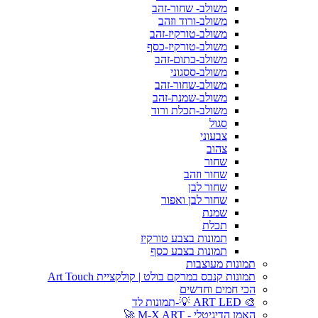
משולב- שחור-זהב
משולב-ורוד וזהב
משולב-טורקיז-זהב
משולב-טורקיז-כסף
משולב-כתום-זהב
משולב-ססגוני
משולב-שחור-זהב
משולב-שמנת-זהב
משולב-תכלת ורוד
סגול
צבעוני
צהוב
שחור
שחור וזהב
שחור לבן
שחור לבן ואפור
שמנת
תכלת
תמונות בצבע טורקיז
תמונות בצבע כסף
תמונות מעוצבות
תמונות קנבס במרקם בולט | קולקציית Art Touch
הכי חמים וחדשים
🎨 ART LED 💡-תמונות לד
האמן הדיגיטלי - M-X ART 🚀