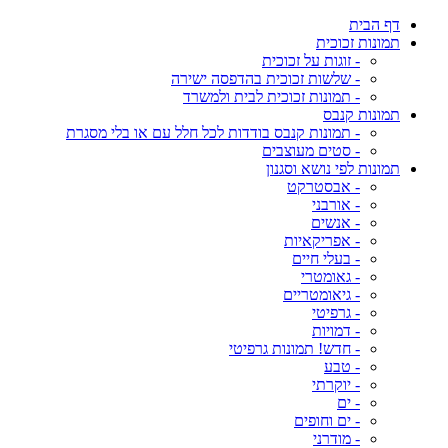
דף הבית
תמונות זכוכית
- זוגות על זכוכית
- שלשות זכוכית בהדפסה ישירה
- תמונות זכוכית לבית ולמשרד
תמונות קנבס
- תמונות קנבס בודדות לכל חלל עם או בלי מסגרת
- סטים מעוצבים
תמונות לפי נושא וסגנון
- אבסטרקט
- אורבני
- אנשים
- אפריקאיות
- בעלי חיים
- גאומטרי
- גיאומטריים
- גרפיטי
- דמויות
- חדש! תמונות גרפיטי
- טבע
- יוקרתי
- ים
- ים וחופים
- מודרני