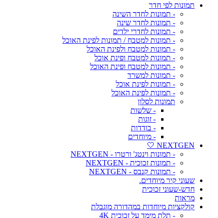
תמונות לפי חדר
- תמונות לחדר השינה
- תמונות לחדר שינה
- תמונות לחדרי ילדים
- תמונות למטבח / תמונות לפינת האוכל
- תמונות למטבח ולפינת האוכל
- תמונות למטבח ופינת אוכל
- תמונות למטבח ופינת האוכל
- תמונות למשרד
- תמונות לפינת אוכל
- תמונות לפינת האוכל
תמונות לסלון
- שלשות
- זוגות
- בודדות
- מיוחדים
NEXTGEN 🤍
- תמונות וינטג' ורטרו - NEXTGEN
- תמונות זכוכית - NEXTGEN
- תמונות קנבס - NEXTGEN
שעוני קיר מיוחדים.
חדש-שעוני זכוכית
מראות
קולקציות מיוחדות במהדורה מוגבלת
- תלת מימד על זכוכית 4K