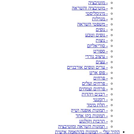
- מוטיבציה
- מוטיבציה והשראה
- מינימליסטי
- מנדלות
- משפטי השראה
- נופים
- נופים וטבע
- נוצות
- סוריאליזם
- ספורט
- עיצוב נורדי
- עצים
- ערים ונופים אורבניים
- פופ ארט
- פרחים
- פרחים ועלים
- פרחים וצמחים
- רבנים ויהדות
- רומנטי
- תלת מימד
- תמונות אופנה ושיק
- תמונות בקו אחד
- תרבות וקולנוע
- תמונות השראה ומוטיבציה
הקיר שלי – תמונות בהתאמה אישית