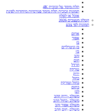
תלת מימד על זכוכית 4K
תמונות זכוכית תלת מימד פנורמיות מיוחדות לפינת
אוכל או לסלון
קטלוג מעצבים 2026
תמונות לפי צבע
אדום
אפור
בז
בז וניטרליים
בז׳
זהב
חום
חרדל
טורקיז
ירוק
כחול
כחול וטורקיז
כתום
לבן
משולב -ירוק וזהב
משולב -כחול וזהב
משולב אפור זהב
משולב- חום וזהב