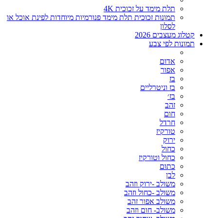
תלת מימד על זכוכית 4K
תמונות זכוכית תלת מימד פנורמיות מיוחדות לפינת אוכל או
לסלון
קטלוג מעצבים 2026
תמונות לפי צבע
אדום
אפור
בז
בז וניטרליים
בז׳
זהב
חום
חרדל
טורקיז
ירוק
כחול
כחול וטורקיז
כתום
לבן
משולב -ירוק וזהב
משולב -כחול וזהב
משולב אפור זהב
משולב- חום וזהב