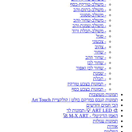
- משולב-טורקיז-כסף
- משולב-כתום-זהב
- משולב-ססגוני
- משולב-שחור-זהב
- משולב-שמנת-זהב
- משולב-תכלת ורוד
- סגול
- צבעוני
- צהוב
- שחור
- שחור וזהב
- שחור לבן
- שחור לבן ואפור
- שמנת
- תכלת
- תמונות בצבע טורקיז
- תמונות בצבע כסף
תמונות מעוצבות
תמונות קנבס במרקם בולט | קולקציית Art Touch
הכי חמים וחדשים
🎨 ART LED 💡-תמונות לד
האמן הדיגיטלי - M-X ART 🚀
תמונות עגולות
אודות
המלצות