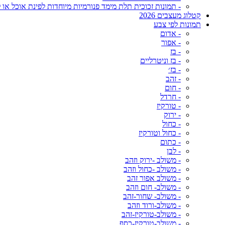
- תמונות זכוכית תלת מימד פנורמיות מיוחדות לפינת אוכל או ל
קטלוג מעצבים 2026
תמונות לפי צבע
- אדום
- אפור
- בז
- בז וניטרליים
- בז׳
- זהב
- חום
- חרדל
- טורקיז
- ירוק
- כחול
- כחול וטורקיז
- כתום
- לבן
- משולב -ירוק וזהב
- משולב -כחול וזהב
- משולב אפור זהב
- משולב- חום וזהב
- משולב- שחור-זהב
- משולב-ורוד וזהב
- משולב-טורקיז-זהב
- משולב-טורקיז-כסף