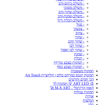
- משולב-כתום-זהב
- משולב-ססגוני
- משולב-שחור-זהב
- משולב-שמנת-זהב
- משולב-תכלת ורוד
- סגול
- צבעוני
- צהוב
- שחור
- שחור וזהב
- שחור לבן
- שחור לבן ואפור
- שמנת
- תכלת
- תמונות בצבע טורקיז
- תמונות בצבע כסף
תמונות מעוצבות
תמונות קנבס במרקם בולט | קולקציית Art Touch
הכי חמים וחדשים
🎨 ART LED 💡-תמונות לד
האמן הדיגיטלי - M-X ART 🚀
תמונות עגולות
אודות
המלצות
בלוג