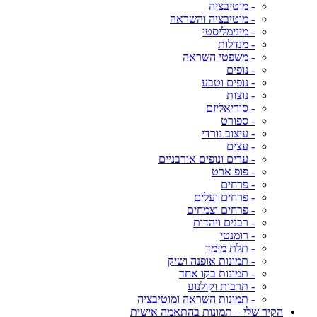
- מוטיבציה
- מוטיבציה והשראה
- מינימליסטי
- מנדלות
- משפטי השראה
- נופים
- נופים וטבע
- נוצות
- סוריאליזם
- ספורט
- עיצוב נורדי
- עצים
- ערים ונופים אורבניים
- פופ ארט
- פרחים
- פרחים ועלים
- פרחים וצמחים
- רבנים ויהדות
- רומנטי
- תלת מימד
- תמונות אופנה ושיק
- תמונות בקו אחד
- תרבות וקולנוע
- תמונות השראה ומוטיבציה
הקיר שלי – תמונות בהתאמה אישית