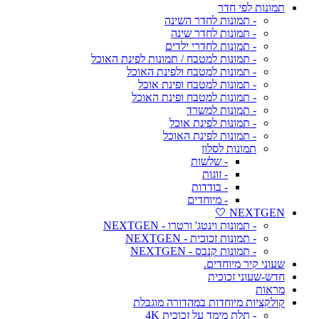
תמונות לפי חדר
- תמונות לחדר השינה
- תמונות לחדר שינה
- תמונות לחדרי ילדים
- תמונות למטבח / תמונות לפינת האוכל
- תמונות למטבח ולפינת האוכל
- תמונות למטבח ופינת אוכל
- תמונות למטבח ופינת האוכל
- תמונות למשרד
- תמונות לפינת אוכל
- תמונות לפינת האוכל
תמונות לסלון
- שלשות
- זוגות
- בודדות
- מיוחדים
NEXTGEN 🤍
- תמונות וינטג' ורטרו - NEXTGEN
- תמונות זכוכית - NEXTGEN
- תמונות קנבס - NEXTGEN
שעוני קיר מיוחדים.
חדש-שעוני זכוכית
מראות
קולקציות מיוחדות במהדורה מוגבלת
- תלת מימד על זכוכית 4K