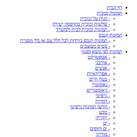
דף הבית
תמונות זכוכית
- זוגות על זכוכית
- שלשות זכוכית בהדפסה ישירה
- תמונות זכוכית לבית ולמשרד
תמונות קנבס
- תמונות קנבס בודדות לכל חלל עם או בלי מסגרת
- סטים מעוצבים
תמונות לפי נושא וסגנון
- אבסטרקט
- אורבני
- אנשים
- אפריקאיות
- בעלי חיים
- גאומטרי
- גיאומטריים
- גרפיטי
- דמויות
- חדש! תמונות גרפיטי
- טבע
- יוקרתי
- ים
- ים וחופים
- מודרני