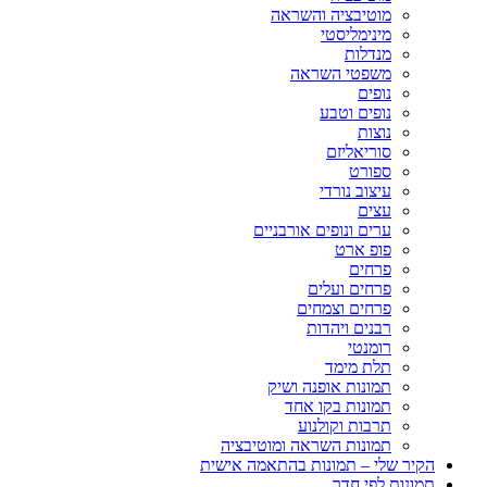
מוטיבציה והשראה
מינימליסטי
מנדלות
משפטי השראה
נופים
נופים וטבע
נוצות
סוריאליזם
ספורט
עיצוב נורדי
עצים
ערים ונופים אורבניים
פופ ארט
פרחים
פרחים ועלים
פרחים וצמחים
רבנים ויהדות
רומנטי
תלת מימד
תמונות אופנה ושיק
תמונות בקו אחד
תרבות וקולנוע
תמונות השראה ומוטיבציה
הקיר שלי – תמונות בהתאמה אישית
תמונות לפי חדר