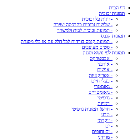
דף הבית
תמונות זכוכית
- זוגות על זכוכית
- שלשות זכוכית בהדפסה ישירה
- תמונות זכוכית לבית ולמשרד
תמונות קנבס
- תמונות קנבס בודדות לכל חלל עם או בלי מסגרת
- סטים מעוצבים
תמונות לפי נושא וסגנון
- אבסטרקט
- אורבני
- אנשים
- אפריקאיות
- בעלי חיים
- גאומטרי
- גיאומטריים
- גרפיטי
- דמויות
- חדש! תמונות גרפיטי
- טבע
- יוקרתי
- ים
- ים וחופים
- מודרני