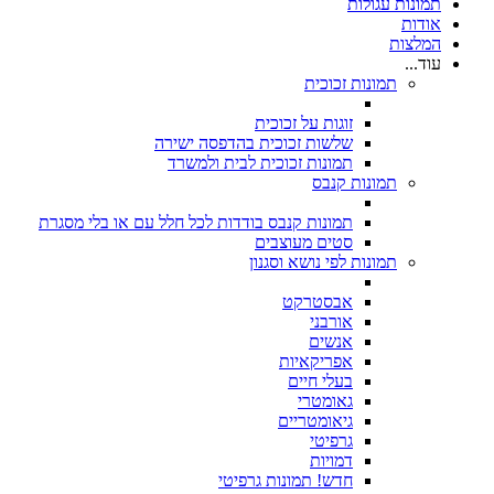
תמונות עגולות
אודות
המלצות
עוד...
תמונות זכוכית
זוגות על זכוכית
שלשות זכוכית בהדפסה ישירה
תמונות זכוכית לבית ולמשרד
תמונות קנבס
תמונות קנבס בודדות לכל חלל עם או בלי מסגרת
סטים מעוצבים
תמונות לפי נושא וסגנון
אבסטרקט
אורבני
אנשים
אפריקאיות
בעלי חיים
גאומטרי
גיאומטריים
גרפיטי
דמויות
חדש! תמונות גרפיטי