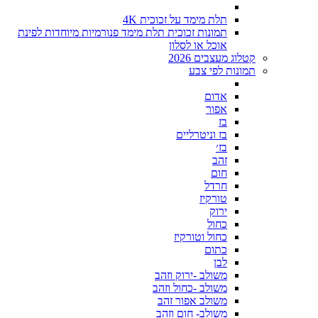
תלת מימד על זכוכית 4K
תמונות זכוכית תלת מימד פנורמיות מיוחדות לפינת
אוכל או לסלון
קטלוג מעצבים 2026
תמונות לפי צבע
אדום
אפור
בז
בז וניטרליים
בז׳
זהב
חום
חרדל
טורקיז
ירוק
כחול
כחול וטורקיז
כתום
לבן
משולב -ירוק וזהב
משולב -כחול וזהב
משולב אפור זהב
משולב- חום וזהב