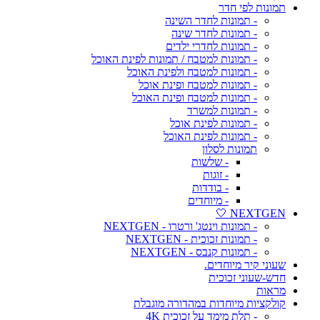
תמונות לפי חדר
- תמונות לחדר השינה
- תמונות לחדר שינה
- תמונות לחדרי ילדים
- תמונות למטבח / תמונות לפינת האוכל
- תמונות למטבח ולפינת האוכל
- תמונות למטבח ופינת אוכל
- תמונות למטבח ופינת האוכל
- תמונות למשרד
- תמונות לפינת אוכל
- תמונות לפינת האוכל
תמונות לסלון
- שלשות
- זוגות
- בודדות
- מיוחדים
NEXTGEN 🤍
- תמונות וינטג' ורטרו - NEXTGEN
- תמונות זכוכית - NEXTGEN
- תמונות קנבס - NEXTGEN
שעוני קיר מיוחדים.
חדש-שעוני זכוכית
מראות
קולקציות מיוחדות במהדורה מוגבלת
- תלת מימד על זכוכית 4K