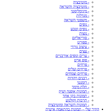
- מוטיבציה
- מוטיבציה והשראה
- מינימליסטי
- מנדלות
- משפטי השראה
- נופים
- נופים וטבע
- נוצות
- סוריאליזם
- ספורט
- עיצוב נורדי
- עצים
- ערים ונופים אורבניים
- פופ ארט
- פרחים
- פרחים ועלים
- פרחים וצמחים
- רבנים ויהדות
- רומנטי
- תלת מימד
- תמונות אופנה ושיק
- תמונות בקו אחד
- תרבות וקולנוע
- תמונות השראה ומוטיבציה
הקיר שלי – תמונות בהתאמה אישית