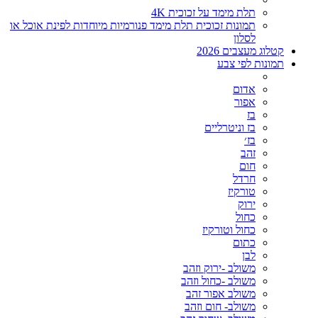
תלת מימד על זכוכית 4K
תמונות זכוכית תלת מימד פנורמיות מיוחדות לפינת אוכל או
לסלון
קטלוג מעצבים 2026
תמונות לפי צבע
אדום
אפור
בז
בז וניטרליים
בז׳
זהב
חום
חרדל
טורקיז
ירוק
כחול
כחול וטורקיז
כתום
לבן
משולב -ירוק וזהב
משולב -כחול וזהב
משולב אפור זהב
משולב- חום וזהב