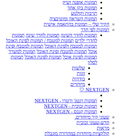
תמונות אופנה ושיק
תמונות בקו אחד
תרבות וקולנוע
תמונות השראה ומוטיבציה
הקיר שלי – תמונות בהתאמה אישית
תמונות לפי חדר
תמונות לחדר השינה
תמונות לחדר שינה
תמונות
לחדרי ילדים
תמונות למטבח / תמונות לפינת האוכל
תמונות למטבח ולפינת האוכל
תמונות למטבח ופינת
אוכל
תמונות למטבח ופינת האוכל
תמונות למשרד
תמונות לפינת אוכל
תמונות לפינת האוכל
תמונות
לסלון
שלשות
זוגות
בודדות
מיוחדים
NEXTGEN 🤍
תמונות וינטג' ורטרו - NEXTGEN
תמונות זכוכית - NEXTGEN
תמונות קנבס - NEXTGEN
שעוני קיר מיוחדים.
חדש-שעוני זכוכית
מראות
קולקציות מיוחדות במהדורה מוגבלת