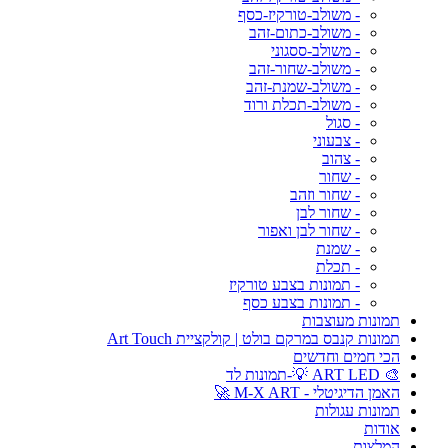
- משולב-טורקיז-כסף
- משולב-כתום-זהב
- משולב-ססגוני
- משולב-שחור-זהב
- משולב-שמנת-זהב
- משולב-תכלת ורוד
- סגול
- צבעוני
- צהוב
- שחור
- שחור וזהב
- שחור לבן
- שחור לבן ואפור
- שמנת
- תכלת
- תמונות בצבע טורקיז
- תמונות בצבע כסף
תמונות מעוצבות
תמונות קנבס במרקם בולט | קולקציית Art Touch
הכי חמים וחדשים
🎨 ART LED 💡-תמונות לד
האמן הדיגיטלי - M-X ART 🚀
תמונות עגולות
אודות
המלצות