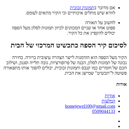
אם מדובר ב
תמונות זכוכית
לוודא שיש מתלים איכותיים וכי הקיר מתאים לעומס.
לחשוב על תאורה
ספוט אחד או שניים המכוונים לכיוון תמונות לסלון מעל הספה
יכולים להקפיץ את כל הקיר.
לסיכום קיר הספה כתכשיט המרכזי של הבית
הקיר מעל הספה הוא הזדמנות לייצר הצהרה עיצובית ברורה. בחירה
נכונה של תמונות לסלון, הבנה של פרופורציות, גובה תלייה וסגנון, ושילוב
חכם של חומרים כמו קנבס ותמונות זכוכית, יכולים להפוך אותו מתפאורה
פשוטה ל"תכשיט" שמייצג את הבית.
אודות
אודות
המלצות
homejewel100@gmail.com
0509044133