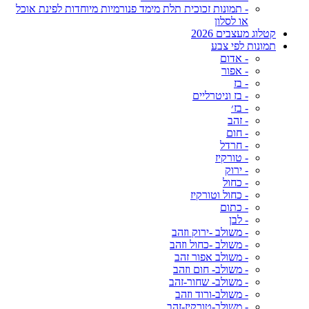
- תמונות זכוכית תלת מימד פנורמיות מיוחדות לפינת אוכל
או לסלון
קטלוג מעצבים 2026
תמונות לפי צבע
- אדום
- אפור
- בז
- בז וניטרליים
- בז׳
- זהב
- חום
- חרדל
- טורקיז
- ירוק
- כחול
- כחול וטורקיז
- כתום
- לבן
- משולב -ירוק וזהב
- משולב -כחול וזהב
- משולב אפור זהב
- משולב- חום וזהב
- משולב- שחור-זהב
- משולב-ורוד וזהב
- משולב-טורקיז-זהב