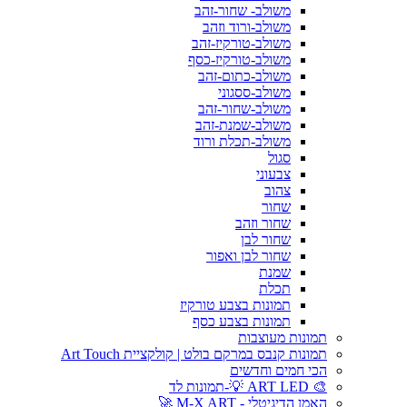
משולב- שחור-זהב
משולב-ורוד וזהב
משולב-טורקיז-זהב
משולב-טורקיז-כסף
משולב-כתום-זהב
משולב-ססגוני
משולב-שחור-זהב
משולב-שמנת-זהב
משולב-תכלת ורוד
סגול
צבעוני
צהוב
שחור
שחור וזהב
שחור לבן
שחור לבן ואפור
שמנת
תכלת
תמונות בצבע טורקיז
תמונות בצבע כסף
תמונות מעוצבות
תמונות קנבס במרקם בולט | קולקציית Art Touch
הכי חמים וחדשים
🎨 ART LED 💡-תמונות לד
האמן הדיגיטלי - M-X ART 🚀