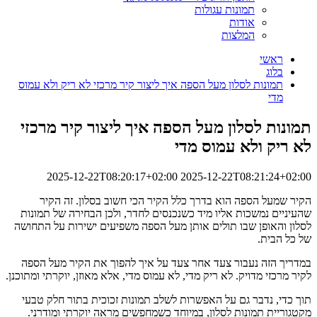
תמונות עגולות
אודות
המלצות
ראשי
בלוג
תמונות לסלון מעל הספה איך ליצור קיר מרכזי לא ריק ולא עמוס
מדי
תמונות לסלון מעל הספה איך ליצור קיר מרכזי
לא ריק ולא עמוס מדי
2025-12-22T08:20:17+02:00
2025-12-22T08:21:24+02:00
הקיר שמעל הספה הוא בדרך כלל הקיר הכי חשוב בסלון. זה הקיר
שהעיניים נמשכות אליו מיד כשנכנסים לחדר, ולכן הבחירה של תמונות
לסלון והאופן שבו תולים אותן מעל הספה משפיעים ישירות על התחושה
של כל הבית.
במדריך הזה נעבור צעד אחר צעד על איך להפוך את הקיר מעל הספה
לקיר מרכזי מדויק. לא ריק מדי, לא עמוס מדי, אלא מאוזן, יוקרתי ומתוכנן.
תוך כדי, נדבר גם על האפשרות לשלב תמונות זכוכית בתור חלק טבעי
מקטגוריית תמונות לסלון, במיוחד כשמחפשים מראה יוקרתי ומודרני.