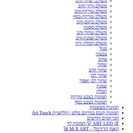
משולב- שחור-זהב
משולב-ורוד וזהב
משולב-טורקיז-זהב
משולב-טורקיז-כסף
משולב-כתום-זהב
משולב-ססגוני
משולב-שחור-זהב
משולב-שמנת-זהב
משולב-תכלת ורוד
סגול
צבעוני
צהוב
שחור
שחור וזהב
שחור לבן
שחור לבן ואפור
שמנת
תכלת
תמונות בצבע טורקיז
תמונות בצבע כסף
תמונות מעוצבות
תמונות קנבס במרקם בולט | קולקציית Art Touch
הכי חמים וחדשים
🎨 ART LED 💡-תמונות לד
האמן הדיגיטלי - M-X ART 🚀