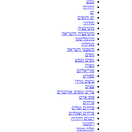
טבע
יוקרתי
ים
ים וחופים
מודרני
מוטיבציה
מוטיבציה והשראה
מינימליסטי
מנדלות
משפטי השראה
נופים
נופים וטבע
נוצות
סוריאליזם
ספורט
עיצוב נורדי
עצים
ערים ונופים אורבניים
פופ ארט
פרחים
פרחים ועלים
פרחים וצמחים
רבנים ויהדות
רומנטי
תלת מימד