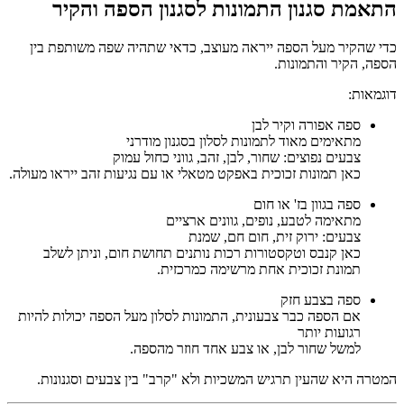
התאמת סגנון התמונות לסגנון הספה והקיר
כדי שהקיר מעל הספה ייראה מעוצב, כדאי שתהיה שפה משותפת בין
הספה, הקיר והתמונות.
דוגמאות:
ספה אפורה וקיר לבן
מתאימים מאוד לתמונות לסלון בסגנון מודרני
צבעים נפוצים: שחור, לבן, זהב, גווני כחול עמוק
כאן תמונות זכוכית באפקט מטאלי או עם נגיעות זהב ייראו מעולה.
ספה בגוון בז' או חום
מתאימה לטבע, נופים, גוונים ארציים
צבעים: ירוק זית, חום חם, שמנת
כאן קנבס וטקסטורות רכות נותנים תחושת חום, וניתן לשלב
תמונת זכוכית אחת מרשימה כמרכזית.
ספה בצבע חזק
אם הספה כבר צבעונית, התמונות לסלון מעל הספה יכולות להיות
רגועות יותר
למשל שחור לבן, או צבע אחד חוזר מהספה.
המטרה היא שהעין תרגיש המשכיות ולא "קרב" בין צבעים וסגנונות.