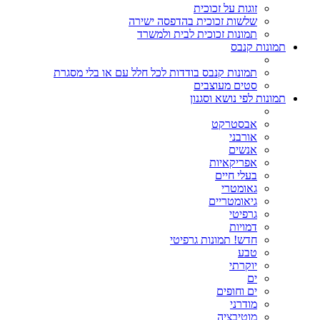
זוגות על זכוכית
שלשות זכוכית בהדפסה ישירה
תמונות זכוכית לבית ולמשרד
תמונות קנבס
תמונות קנבס בודדות לכל חלל עם או בלי מסגרת
סטים מעוצבים
תמונות לפי נושא וסגנון
אבסטרקט
אורבני
אנשים
אפריקאיות
בעלי חיים
גאומטרי
גיאומטריים
גרפיטי
דמויות
חדש! תמונות גרפיטי
טבע
יוקרתי
ים
ים וחופים
מודרני
מוטיבציה