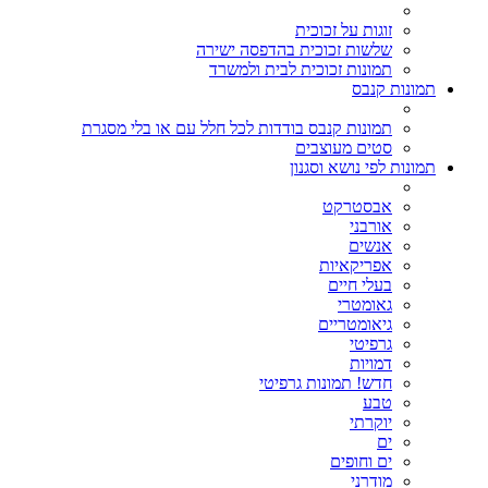
זוגות על זכוכית
שלשות זכוכית בהדפסה ישירה
תמונות זכוכית לבית ולמשרד
תמונות קנבס
תמונות קנבס בודדות לכל חלל עם או בלי מסגרת
סטים מעוצבים
תמונות לפי נושא וסגנון
אבסטרקט
אורבני
אנשים
אפריקאיות
בעלי חיים
גאומטרי
גיאומטריים
גרפיטי
דמויות
חדש! תמונות גרפיטי
טבע
יוקרתי
ים
ים וחופים
מודרני