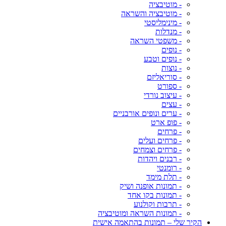
- מוטיבציה
- מוטיבציה והשראה
- מינימליסטי
- מנדלות
- משפטי השראה
- נופים
- נופים וטבע
- נוצות
- סוריאליזם
- ספורט
- עיצוב נורדי
- עצים
- ערים ונופים אורבניים
- פופ ארט
- פרחים
- פרחים ועלים
- פרחים וצמחים
- רבנים ויהדות
- רומנטי
- תלת מימד
- תמונות אופנה ושיק
- תמונות בקו אחד
- תרבות וקולנוע
- תמונות השראה ומוטיבציה
הקיר שלי – תמונות בהתאמה אישית