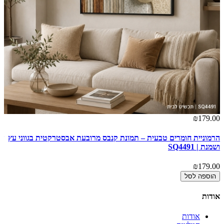
00
₪179.00
הרמוניית חומרים טבעית – תמונת קנבס מרובעת אבסטרקטית בגווני עץ
שד
ושמנת | SQ4491
00
₪179.00
הוספה לסל
אודות
אודות