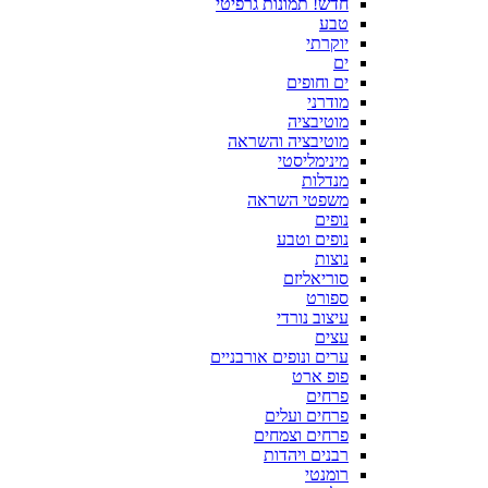
חדש! תמונות גרפיטי
טבע
יוקרתי
ים
ים וחופים
מודרני
מוטיבציה
מוטיבציה והשראה
מינימליסטי
מנדלות
משפטי השראה
נופים
נופים וטבע
נוצות
סוריאליזם
ספורט
עיצוב נורדי
עצים
ערים ונופים אורבניים
פופ ארט
פרחים
פרחים ועלים
פרחים וצמחים
רבנים ויהדות
רומנטי