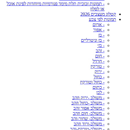
- תמונות זכוכית תלת מימד פנורמיות מיוחדות לפינת אוכל
או לסלון
קטלוג מעצבים 2026
תמונות לפי צבע
- אדום
- אפור
- בז
- בז וניטרליים
- בז׳
- זהב
- חום
- חרדל
- טורקיז
- ירוק
- כחול
- כחול וטורקיז
- כתום
- לבן
- משולב -ירוק וזהב
- משולב -כחול וזהב
- משולב אפור זהב
- משולב- חום וזהב
- משולב- שחור-זהב
- משולב-ורוד וזהב
- משולב-טורקיז-זהב