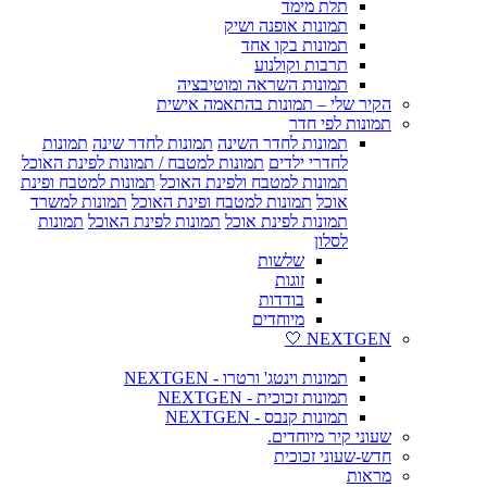
תלת מימד
תמונות אופנה ושיק
תמונות בקו אחד
תרבות וקולנוע
תמונות השראה ומוטיבציה
הקיר שלי – תמונות בהתאמה אישית
תמונות לפי חדר
תמונות לחדר השינה
תמונות לחדר שינה
תמונות
לחדרי ילדים
תמונות למטבח / תמונות לפינת האוכל
תמונות למטבח ולפינת האוכל
תמונות למטבח ופינת
אוכל
תמונות למטבח ופינת האוכל
תמונות למשרד
תמונות לפינת אוכל
תמונות לפינת האוכל
תמונות
לסלון
שלשות
זוגות
בודדות
מיוחדים
NEXTGEN 🤍
תמונות וינטג' ורטרו - NEXTGEN
תמונות זכוכית - NEXTGEN
תמונות קנבס - NEXTGEN
שעוני קיר מיוחדים.
חדש-שעוני זכוכית
מראות