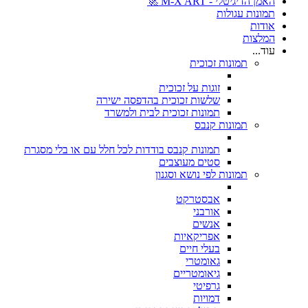
האמן הדיגיטלי - M-X ART 🚀
תמונות עגולות
אודות
המלצות
עוד...
תמונות זכוכית
זוגות על זכוכית
שלשות זכוכית בהדפסה ישירה
תמונות זכוכית לבית ולמשרד
תמונות קנבס
תמונות קנבס בודדות לכל חלל עם או בלי מסגרת
סטים מעוצבים
תמונות לפי נושא וסגנון
אבסטרקט
אורבני
אנשים
אפריקאיות
בעלי חיים
גאומטרי
גיאומטריים
גרפיטי
דמויות