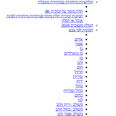
קולקציות מיוחדות במהדורה מוגבלת
תלת מימד על זכוכית 4K
תמונות זכוכית תלת מימד פנורמיות מיוחדות לפינת
אוכל או לסלון
קטלוג מעצבים 2026
תמונות לפי צבע
אדום
אפור
בז
בז וניטרליים
בז׳
זהב
חום
חרדל
טורקיז
ירוק
כחול
כחול וטורקיז
כתום
לבן
משולב -ירוק וזהב
משולב -כחול וזהב
משולב אפור זהב