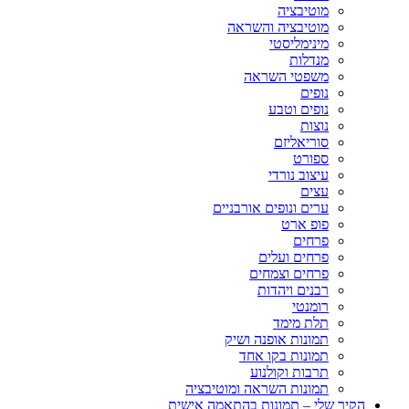
מוטיבציה
מוטיבציה והשראה
מינימליסטי
מנדלות
משפטי השראה
נופים
נופים וטבע
נוצות
סוריאליזם
ספורט
עיצוב נורדי
עצים
ערים ונופים אורבניים
פופ ארט
פרחים
פרחים ועלים
פרחים וצמחים
רבנים ויהדות
רומנטי
תלת מימד
תמונות אופנה ושיק
תמונות בקו אחד
תרבות וקולנוע
תמונות השראה ומוטיבציה
הקיר שלי – תמונות בהתאמה אישית