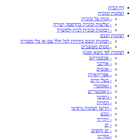
דף הבית
תמונות זכוכית
- זוגות על זכוכית
- שלשות זכוכית בהדפסה ישירה
- תמונות זכוכית לבית ולמשרד
תמונות קנבס
- תמונות קנבס בודדות לכל חלל עם או בלי מסגרת
- סטים מעוצבים
תמונות לפי נושא וסגנון
- אבסטרקט
- אורבני
- אנשים
- אפריקאיות
- בעלי חיים
- גאומטרי
- גיאומטריים
- גרפיטי
- דמויות
- חדש! תמונות גרפיטי
- טבע
- יוקרתי
- ים
- ים וחופים
- מודרני