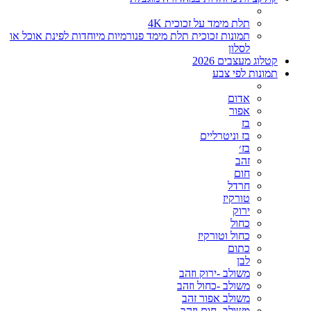
תלת מימד על זכוכית 4K
תמונות זכוכית תלת מימד פנורמיות מיוחדות לפינת אוכל או
לסלון
קטלוג מעצבים 2026
תמונות לפי צבע
אדום
אפור
בז
בז וניטרליים
בז׳
זהב
חום
חרדל
טורקיז
ירוק
כחול
כחול וטורקיז
כתום
לבן
משולב -ירוק וזהב
משולב -כחול וזהב
משולב אפור זהב
משולב- חום וזהב