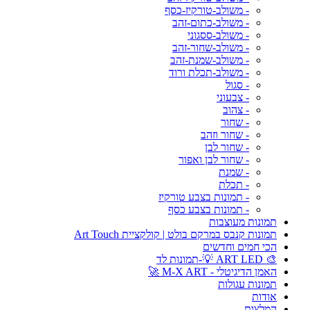
- משולב-טורקיז-כסף
- משולב-כתום-זהב
- משולב-ססגוני
- משולב-שחור-זהב
- משולב-שמנת-זהב
- משולב-תכלת ורוד
- סגול
- צבעוני
- צהוב
- שחור
- שחור וזהב
- שחור לבן
- שחור לבן ואפור
- שמנת
- תכלת
- תמונות בצבע טורקיז
- תמונות בצבע כסף
תמונות מעוצבות
תמונות קנבס במרקם בולט | קולקציית Art Touch
הכי חמים וחדשים
🎨 ART LED 💡-תמונות לד
האמן הדיגיטלי - M-X ART 🚀
תמונות עגולות
אודות
המלצות