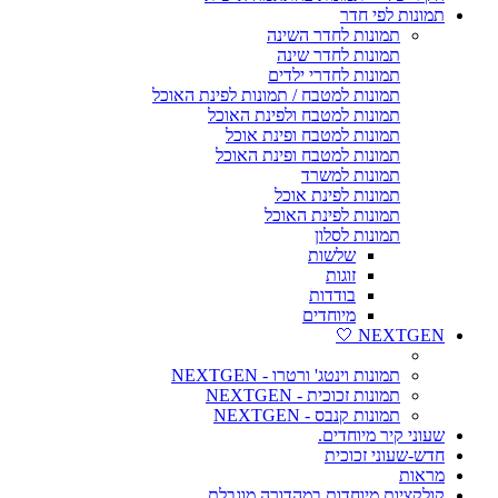
תמונות לפי חדר
תמונות לחדר השינה
תמונות לחדר שינה
תמונות לחדרי ילדים
תמונות למטבח / תמונות לפינת האוכל
תמונות למטבח ולפינת האוכל
תמונות למטבח ופינת אוכל
תמונות למטבח ופינת האוכל
תמונות למשרד
תמונות לפינת אוכל
תמונות לפינת האוכל
תמונות לסלון
שלשות
זוגות
בודדות
מיוחדים
NEXTGEN 🤍
תמונות וינטג' ורטרו - NEXTGEN
תמונות זכוכית - NEXTGEN
תמונות קנבס - NEXTGEN
שעוני קיר מיוחדים.
חדש-שעוני זכוכית
מראות
קולקציות מיוחדות במהדורה מוגבלת