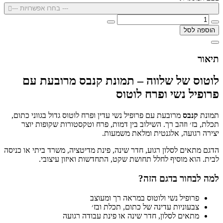
--- בחרו אפשרויות ---
הוספה לסל
תיאור
לוטוס של שלווה – תמונת קנבס מרובעת עם
פרופיל נשי ופרח לוטוס
תמונת
קנבס
מרובעת עם פרופיל נשי עדין ופרח לוטוס גדול בגווני כתום,
תכלת, בז׳ וזהב רך. השילוב בין דמות, פרח וטקסטורות שקופות יוצר
יצירה רגועה, אלגנטית ומלאת משמעות.
הדגם מתאים לסלון רגוע, חדר שינה, פינת מדיטציה, משרד ביתי או כניסה
לבית. הוא מוסיף לחלל תחושת שקט, התחדשות ואיזון עיצובי.
למה לבחור בדגם הזה?
פרופיל נשי ולוטוס במראה רך ומעוצב
צבעוניות עדינה של כתום, תכלת ובז׳
מתאים לסלון, חדר שינה או פינת עבודה רגועה