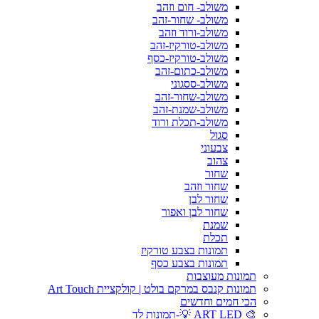
משולב- חום וזהב
משולב- שחור-זהב
משולב-ורוד וזהב
משולב-טורקיז-זהב
משולב-טורקיז-כסף
משולב-כתום-זהב
משולב-ססגוני
משולב-שחור-זהב
משולב-שמנת-זהב
משולב-תכלת ורוד
סגול
צבעוני
צהוב
שחור
שחור וזהב
שחור לבן
שחור לבן ואפור
שמנת
תכלת
תמונות בצבע טורקיז
תמונות בצבע כסף
תמונות מעוצבות
תמונות קנבס במרקם בולט | קולקציית Art Touch
הכי חמים וחדשים
🎨 ART LED 💡-תמונות לד