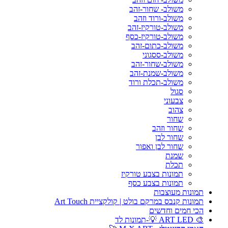
משולב- שחור-זהב
משולב-ורוד וזהב
משולב-טורקיז-זהב
משולב-טורקיז-כסף
משולב-כתום-זהב
משולב-ססגוני
משולב-שחור-זהב
משולב-שמנת-זהב
משולב-תכלת ורוד
סגול
צבעוני
צהוב
שחור
שחור וזהב
שחור לבן
שחור לבן ואפור
שמנת
תכלת
תמונות בצבע טורקיז
תמונות בצבע כסף
תמונות מעוצבות
תמונות קנבס במרקם בולט | קולקציית Art Touch
הכי חמים וחדשים
🎨 ART LED 💡-תמונות לד