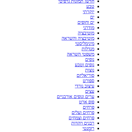
חדש! תמונות גרפיטי
טבע
יוקרתי
ים
ים וחופים
מודרני
מוטיבציה
מוטיבציה והשראה
מינימליסטי
מנדלות
משפטי השראה
נופים
נופים וטבע
נוצות
סוריאליזם
ספורט
עיצוב נורדי
עצים
ערים ונופים אורבניים
פופ ארט
פרחים
פרחים ועלים
פרחים וצמחים
רבנים ויהדות
רומנטי