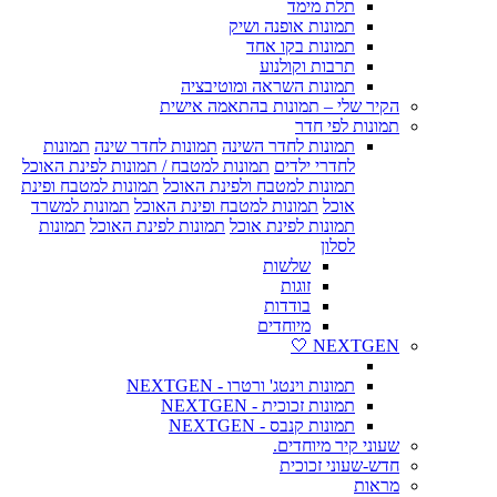
תלת מימד
תמונות אופנה ושיק
תמונות בקו אחד
תרבות וקולנוע
תמונות השראה ומוטיבציה
הקיר שלי – תמונות בהתאמה אישית
תמונות לפי חדר
תמונות לחדר השינה
תמונות לחדר שינה
תמונות
לחדרי ילדים
תמונות למטבח / תמונות לפינת האוכל
תמונות למטבח ולפינת האוכל
תמונות למטבח ופינת
אוכל
תמונות למטבח ופינת האוכל
תמונות למשרד
תמונות לפינת אוכל
תמונות לפינת האוכל
תמונות
לסלון
שלשות
זוגות
בודדות
מיוחדים
NEXTGEN 🤍
תמונות וינטג' ורטרו - NEXTGEN
תמונות זכוכית - NEXTGEN
תמונות קנבס - NEXTGEN
שעוני קיר מיוחדים.
חדש-שעוני זכוכית
מראות