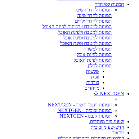
תמונות לפי חדר
תמונות לחדר השינה
תמונות לחדר שינה
תמונות לחדרי ילדים
תמונות למטבח / תמונות לפינת האוכל
תמונות למטבח ולפינת האוכל
תמונות למטבח ופינת אוכל
תמונות למטבח ופינת האוכל
תמונות למשרד
תמונות לפינת אוכל
תמונות לפינת האוכל
תמונות לסלון
שלשות
זוגות
בודדות
מיוחדים
NEXTGEN 🤍
תמונות וינטג' ורטרו - NEXTGEN
תמונות זכוכית - NEXTGEN
תמונות קנבס - NEXTGEN
שעוני קיר מיוחדים.
חדש-שעוני זכוכית
מראות
קולקציות מיוחדות במהדורה מוגבלת