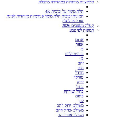
קולקציות מיוחדות במהדורה מוגבלת
תלת מימד על זכוכית 4K
תמונות זכוכית תלת מימד פנורמיות מיוחדות לפינת
אוכל או לסלון
קטלוג מעצבים 2026
תמונות לפי צבע
אדום
אפור
בז
בז וניטרליים
בז׳
זהב
חום
חרדל
טורקיז
ירוק
כחול
כחול וטורקיז
כתום
לבן
משולב -ירוק וזהב
משולב -כחול וזהב
משולב אפור זהב