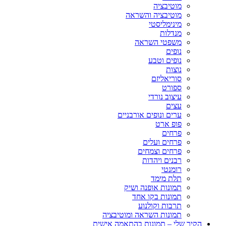
מוטיבציה
מוטיבציה והשראה
מינימליסטי
מנדלות
משפטי השראה
נופים
נופים וטבע
נוצות
סוריאליזם
ספורט
עיצוב נורדי
עצים
ערים ונופים אורבניים
פופ ארט
פרחים
פרחים ועלים
פרחים וצמחים
רבנים ויהדות
רומנטי
תלת מימד
תמונות אופנה ושיק
תמונות בקו אחד
תרבות וקולנוע
תמונות השראה ומוטיבציה
הקיר שלי – תמונות בהתאמה אישית