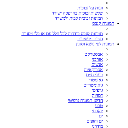
זוגות על זכוכית
שלשות זכוכית בהדפסה ישירה
תמונות זכוכית לבית ולמשרד
תמונות קנבס
תמונות קנבס בודדות לכל חלל עם או בלי מסגרת
סטים מעוצבים
תמונות לפי נושא וסגנון
אבסטרקט
אורבני
אנשים
אפריקאיות
בעלי חיים
גאומטרי
גיאומטריים
גרפיטי
דמויות
חדש! תמונות גרפיטי
טבע
יוקרתי
ים
ים וחופים
מודרני