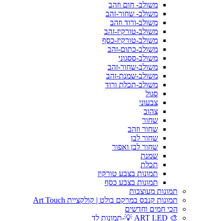
משולב- חום וזהב
משולב- שחור-זהב
משולב-ורוד וזהב
משולב-טורקיז-זהב
משולב-טורקיז-כסף
משולב-כתום-זהב
משולב-ססגוני
משולב-שחור-זהב
משולב-שמנת-זהב
משולב-תכלת ורוד
סגול
צבעוני
צהוב
שחור
שחור וזהב
שחור לבן
שחור לבן ואפור
שמנת
תכלת
תמונות בצבע טורקיז
תמונות בצבע כסף
תמונות מעוצבות
תמונות קנבס במרקם בולט | קולקציית Art Touch
הכי חמים וחדשים
🎨 ART LED 💡-תמונות לד