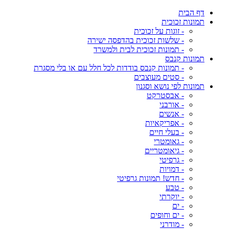
דף הבית
תמונות זכוכית
- זוגות על זכוכית
- שלשות זכוכית בהדפסה ישירה
- תמונות זכוכית לבית ולמשרד
תמונות קנבס
- תמונות קנבס בודדות לכל חלל עם או בלי מסגרת
- סטים מעוצבים
תמונות לפי נושא וסגנון
- אבסטרקט
- אורבני
- אנשים
- אפריקאיות
- בעלי חיים
- גאומטרי
- גיאומטריים
- גרפיטי
- דמויות
- חדש! תמונות גרפיטי
- טבע
- יוקרתי
- ים
- ים וחופים
- מודרני