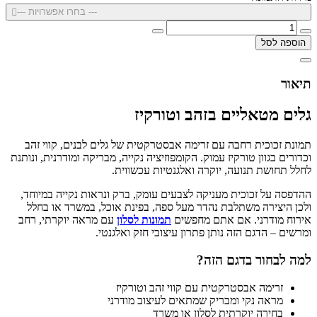
--- בחרו אפשרויות ---
הוספה לסל
תיאור
גלים מטאליים בזהב וטורקיז
תמונת זכוכית רחבה עם זרימה אבסטרקטית של גלים לבנים, קווי זהב
וכדורים בגוון טורקיז עמוק. הקומפוזיציה נקייה, מבריקה ומודרנית, ונותנת
לחלל תחושת תנועה, יוקרה ואלגנטיות עכשווית.
ההדפסה על זכוכית מעניקה לצבעים עומק, ברק ונראות נקייה במיוחד,
ולכן היצירה משתלבת נהדר מעל ספה, בפינת אוכל, במשרד או בחלל
אירוח מודרני. אם אתם מחפשים
תמונות לסלון
עם מראה יוקרתי, רחב
ומרשים – הדגם הזה נותן פתרון עיצובי חזק ואלגנטי.
למה לבחור בדגם הזה?
זרימה אבסטרקטית עם קווי זהב וטורקיז
מראה נקי ומבריק שמתאים לעיצוב מודרני
בחירה יוקרתית לסלון או משרד