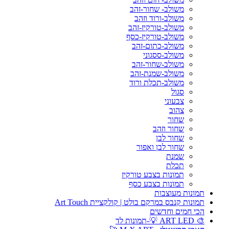
משולב- שחור-זהב
משולב-ורוד וזהב
משולב-טורקיז-זהב
משולב-טורקיז-כסף
משולב-כתום-זהב
משולב-ססגוני
משולב-שחור-זהב
משולב-שמנת-זהב
משולב-תכלת ורוד
סגול
צבעוני
צהוב
שחור
שחור וזהב
שחור לבן
שחור לבן ואפור
שמנת
תכלת
תמונות בצבע טורקיז
תמונות בצבע כסף
תמונות מעוצבות
תמונות קנבס במרקם בולט | קולקציית Art Touch
הכי חמים וחדשים
🎨 ART LED 💡-תמונות לד