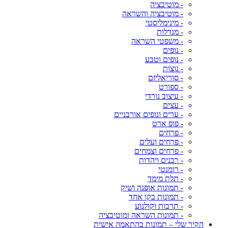
- מוטיבציה
- מוטיבציה והשראה
- מינימליסטי
- מנדלות
- משפטי השראה
- נופים
- נופים וטבע
- נוצות
- סוריאליזם
- ספורט
- עיצוב נורדי
- עצים
- ערים ונופים אורבניים
- פופ ארט
- פרחים
- פרחים ועלים
- פרחים וצמחים
- רבנים ויהדות
- רומנטי
- תלת מימד
- תמונות אופנה ושיק
- תמונות בקו אחד
- תרבות וקולנוע
- תמונות השראה ומוטיבציה
הקיר שלי – תמונות בהתאמה אישית