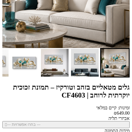
גלים מטאליים בזהב וטורקיז – תמונת זכוכית
יוקרתית לרוחב | CF4603
זמינות: קיים במלאי
₪649.00
אביזרי תליה
--- בחרו אפשרויות ---
מידות התמונה