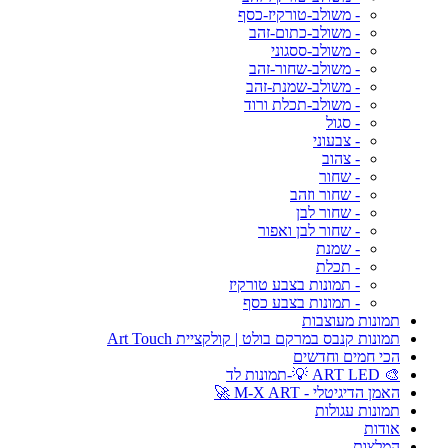
- משולב-טורקיז-כסף
- משולב-כתום-זהב
- משולב-ססגוני
- משולב-שחור-זהב
- משולב-שמנת-זהב
- משולב-תכלת ורוד
- סגול
- צבעוני
- צהוב
- שחור
- שחור וזהב
- שחור לבן
- שחור לבן ואפור
- שמנת
- תכלת
- תמונות בצבע טורקיז
- תמונות בצבע כסף
תמונות מעוצבות
תמונות קנבס במרקם בולט | קולקציית Art Touch
הכי חמים וחדשים
🎨 ART LED 💡-תמונות לד
האמן הדיגיטלי - M-X ART 🚀
תמונות עגולות
אודות
המלצות