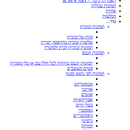
האמן הדיגיטלי - M-X ART 🚀
תמונות עגולות
אודות
המלצות
עוד...
תמונות זכוכית
זוגות על זכוכית
שלשות זכוכית בהדפסה ישירה
תמונות זכוכית לבית ולמשרד
תמונות קנבס
תמונות קנבס בודדות לכל חלל עם או בלי מסגרת
סטים מעוצבים
תמונות לפי נושא וסגנון
אבסטרקט
אורבני
אנשים
אפריקאיות
בעלי חיים
גאומטרי
גיאומטריים
גרפיטי
דמויות