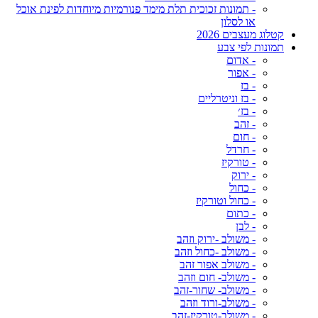
- תמונות זכוכית תלת מימד פנורמיות מיוחדות לפינת אוכל
או לסלון
קטלוג מעצבים 2026
תמונות לפי צבע
- אדום
- אפור
- בז
- בז וניטרליים
- בז׳
- זהב
- חום
- חרדל
- טורקיז
- ירוק
- כחול
- כחול וטורקיז
- כתום
- לבן
- משולב -ירוק וזהב
- משולב -כחול וזהב
- משולב אפור זהב
- משולב- חום וזהב
- משולב- שחור-זהב
- משולב-ורוד וזהב
- משולב-טורקיז-זהב