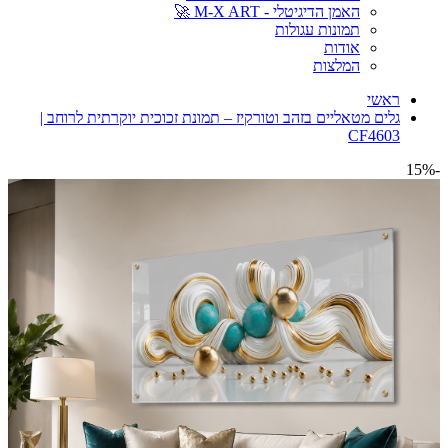
האמן הדיגיטלי - M-X ART 🚀
תמונות עגולות
אודות
המלצות
ראשי
גלים מטאליים בזהב וטורקיז – תמונת זכוכית יוקרתית לרוחב |
CF4603
-15%