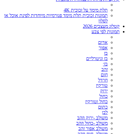
תלת מימד על זכוכית 4K
תמונות זכוכית תלת מימד פנורמיות מיוחדות לפינת אוכל או
לסלון
קטלוג מעצבים 2026
תמונות לפי צבע
אדום
אפור
בז
בז וניטרליים
בז׳
זהב
חום
חרדל
טורקיז
ירוק
כחול
כחול וטורקיז
כתום
לבן
משולב -ירוק וזהב
משולב -כחול וזהב
משולב אפור זהב
משולב- חום וזהב