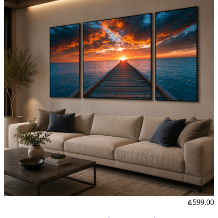
₪599.00