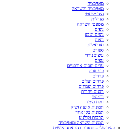
מוטיבציה
מוטיבציה והשראה
מינימליסטי
מנדלות
משפטי השראה
נופים
נופים וטבע
נוצות
סוריאליזם
ספורט
עיצוב נורדי
עצים
ערים ונופים אורבניים
פופ ארט
פרחים
פרחים ועלים
פרחים וצמחים
רבנים ויהדות
רומנטי
תלת מימד
תמונות אופנה ושיק
תמונות בקו אחד
תרבות וקולנוע
תמונות השראה ומוטיבציה
הקיר שלי – תמונות בהתאמה אישית