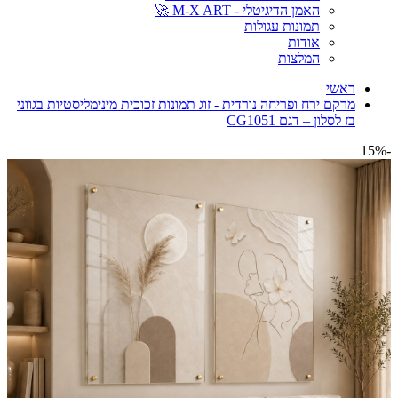
האמן הדיגיטלי - M-X ART 🚀
תמונות עגולות
אודות
המלצות
ראשי
מרקם ירח ופריחה נורדית - זוג תמונות זכוכית מינימליסטיות בגווני
בז לסלון – דגם CG1051
-15%