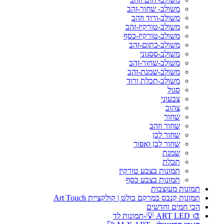
משולב- שחור-זהב
משולב-ורוד וזהב
משולב-טורקיז-זהב
משולב-טורקיז-כסף
משולב-כתום-זהב
משולב-ססגוני
משולב-שחור-זהב
משולב-שמנת-זהב
משולב-תכלת ורוד
סגול
צבעוני
צהוב
שחור
שחור וזהב
שחור לבן
שחור לבן ואפור
שמנת
תכלת
תמונות בצבע טורקיז
תמונות בצבע כסף
תמונות מעוצבות
תמונות קנבס במרקם בולט | קולקציית Art Touch
הכי חמים וחדשים
🎨 ART LED 💡-תמונות לד