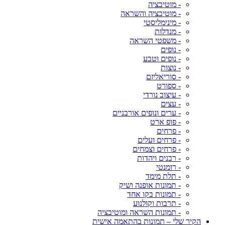
- מוטיבציה
- מוטיבציה והשראה
- מינימליסטי
- מנדלות
- משפטי השראה
- נופים
- נופים וטבע
- נוצות
- סוריאליזם
- ספורט
- עיצוב נורדי
- עצים
- ערים ונופים אורבניים
- פופ ארט
- פרחים
- פרחים ועלים
- פרחים וצמחים
- רבנים ויהדות
- רומנטי
- תלת מימד
- תמונות אופנה ושיק
- תמונות בקו אחד
- תרבות וקולנוע
- תמונות השראה ומוטיבציה
הקיר שלי – תמונות בהתאמה אישית