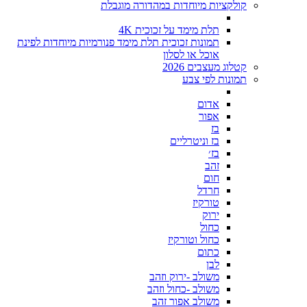
קולקציות מיוחדות במהדורה מוגבלת
תלת מימד על זכוכית 4K
תמונות זכוכית תלת מימד פנורמיות מיוחדות לפינת
אוכל או לסלון
קטלוג מעצבים 2026
תמונות לפי צבע
אדום
אפור
בז
בז וניטרליים
בז׳
זהב
חום
חרדל
טורקיז
ירוק
כחול
כחול וטורקיז
כתום
לבן
משולב -ירוק וזהב
משולב -כחול וזהב
משולב אפור זהב