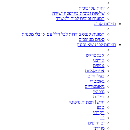
זוגות על זכוכית
שלשות זכוכית בהדפסה ישירה
תמונות זכוכית לבית ולמשרד
תמונות קנבס
תמונות קנבס בודדות לכל חלל עם או בלי מסגרת
סטים מעוצבים
תמונות לפי נושא וסגנון
אבסטרקט
אורבני
אנשים
אפריקאיות
בעלי חיים
גאומטרי
גיאומטריים
גרפיטי
דמויות
חדש! תמונות גרפיטי
טבע
יוקרתי
ים
ים וחופים
מודרני