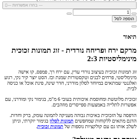
--- בחרו אפשרויות ---
הוספה לסל
תיאור
מרקם ירח ופריחה נורדית - זוג תמונות זכוכית
מינימליסטיות 2:3
זוג תמונות זכוכית בעיצוב נורדי עדין, עם ירח רך, פמפס, קו אישה
מינימליסטי, פרחים לבנים וטקסטורות שמנת ובז. הסט יוצר קיר נקי, רגוע
ואלגנטי שמתאים במיוחד לסלון מודרני, חדר שינה, פינת אוכל או כניסה
לבית.
זכוכית מלוטשת ומחוסמת איכותית בעובי 6 מ"מ, בגימור נקי ומודרני, עם
אפשרות לתלייה באמצעות ספייסרים מוזהבים.
הדפסה על הזכוכית באיכות גבוהה מעניקה לתמונה עומק, ברק וחדות.
הדגם מתאים ללקוחות שמחפשים
תמונות לסלון
בגימור יוקרתי, וניתן
לשלב אותו גם עם קולקציות נוספות של
תמונות זכוכית
.