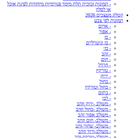
- תמונות זכוכית תלת מימד פנורמיות מיוחדות לפינת אוכל
או לסלון
קטלוג מעצבים 2026
תמונות לפי צבע
- אדום
- אפור
- בז
- בז וניטרליים
- בז׳
- זהב
- חום
- חרדל
- טורקיז
- ירוק
- כחול
- כחול וטורקיז
- כתום
- לבן
- משולב -ירוק וזהב
- משולב -כחול וזהב
- משולב אפור זהב
- משולב- חום וזהב
- משולב- שחור-זהב
- משולב-ורוד וזהב
- משולב-טורקיז-זהב