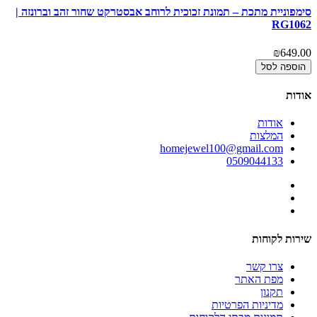
סימפוניית מתכת – תמונת זכוכית לרוחב אבסטרקט שחור זהב וברונזה |
קו
2
RG1062
00
₪649.00
הוספה לסל
אודות
אודות
המלצות
homejewel100@gmail.com
0509044133
שירות לקוחות
צרו קשר
מפת האתר
תקנון
מדיניות הפרטיות