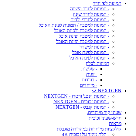
תמונות לפי חדר
- תמונות לחדר השינה
- תמונות לחדר שינה
- תמונות לחדרי ילדים
- תמונות למטבח / תמונות לפינת האוכל
- תמונות למטבח ולפינת האוכל
- תמונות למטבח ופינת אוכל
- תמונות למטבח ופינת האוכל
- תמונות למשרד
- תמונות לפינת אוכל
- תמונות לפינת האוכל
תמונות לסלון
- שלשות
- זוגות
- בודדות
- מיוחדים
NEXTGEN 🤍
- תמונות וינטג' ורטרו - NEXTGEN
- תמונות זכוכית - NEXTGEN
- תמונות קנבס - NEXTGEN
שעוני קיר מיוחדים.
חדש-שעוני זכוכית
מראות
קולקציות מיוחדות במהדורה מוגבלת
- תלת מימד על זכוכית 4K