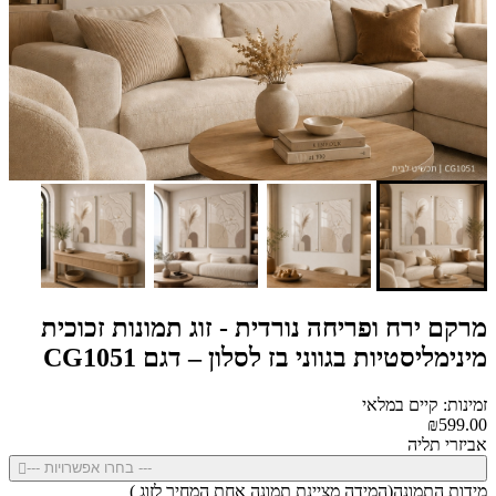
מרקם ירח ופריחה נורדית - זוג תמונות זכוכית
מינימליסטיות בגווני בז לסלון – דגם CG1051
זמינות: קיים במלאי
₪599.00
אביזרי תליה
--- בחרו אפשרויות ---
מידות התמונה(המידה מציינת תמונה אחת המחיר לזוג )