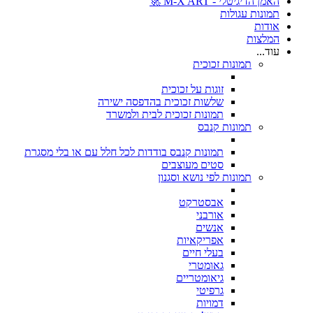
האמן הדיגיטלי - M-X ART 🚀
תמונות עגולות
אודות
המלצות
עוד...
תמונות זכוכית
זוגות על זכוכית
שלשות זכוכית בהדפסה ישירה
תמונות זכוכית לבית ולמשרד
תמונות קנבס
תמונות קנבס בודדות לכל חלל עם או בלי מסגרת
סטים מעוצבים
תמונות לפי נושא וסגנון
אבסטרקט
אורבני
אנשים
אפריקאיות
בעלי חיים
גאומטרי
גיאומטריים
גרפיטי
דמויות