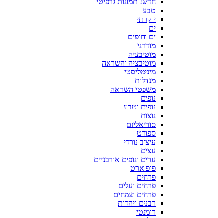
חדש! תמונות גרפיטי
טבע
יוקרתי
ים
ים וחופים
מודרני
מוטיבציה
מוטיבציה והשראה
מינימליסטי
מנדלות
משפטי השראה
נופים
נופים וטבע
נוצות
סוריאליזם
ספורט
עיצוב נורדי
עצים
ערים ונופים אורבניים
פופ ארט
פרחים
פרחים ועלים
פרחים וצמחים
רבנים ויהדות
רומנטי