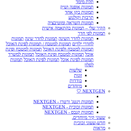
תלת מימד
תמונות אופנה ושיק
תמונות בקו אחד
תרבות וקולנוע
תמונות השראה ומוטיבציה
הקיר שלי – תמונות בהתאמה אישית
תמונות לפי חדר
תמונות לחדר השינה
תמונות לחדר שינה
תמונות
לחדרי ילדים
תמונות למטבח / תמונות לפינת האוכל
תמונות למטבח ולפינת האוכל
תמונות למטבח ופינת
אוכל
תמונות למטבח ופינת האוכל
תמונות למשרד
תמונות לפינת אוכל
תמונות לפינת האוכל
תמונות
לסלון
שלשות
זוגות
בודדות
מיוחדים
NEXTGEN 🤍
תמונות וינטג' ורטרו - NEXTGEN
תמונות זכוכית - NEXTGEN
תמונות קנבס - NEXTGEN
שעוני קיר מיוחדים.
חדש-שעוני זכוכית
מראות