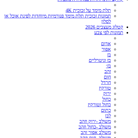
תלת מימד על זכוכית 4K
תמונות זכוכית תלת מימד פנורמיות מיוחדות לפינת אוכל או
לסלון
קטלוג מעצבים 2026
תמונות לפי צבע
אדום
אפור
בז
בז וניטרליים
בז׳
זהב
חום
חרדל
טורקיז
ירוק
כחול
כחול וטורקיז
כתום
לבן
משולב -ירוק וזהב
משולב -כחול וזהב
משולב אפור זהב
משולב- חום וזהב