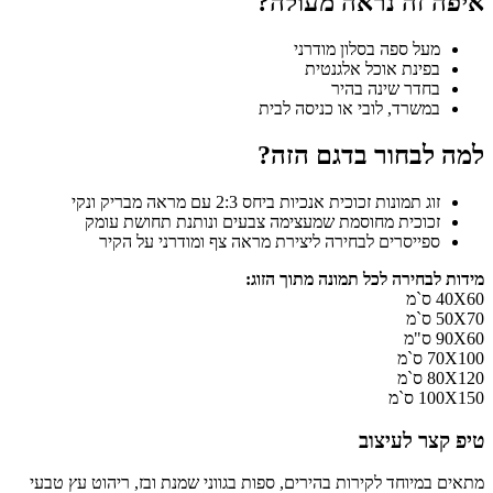
איפה זה נראה מעולה?
מעל ספה בסלון מודרני
בפינת אוכל אלגנטית
בחדר שינה בהיר
במשרד, לובי או כניסה לבית
למה לבחור בדגם הזה?
זוג תמונות זכוכית אנכיות ביחס 2:3 עם מראה מבריק ונקי
זכוכית מחוסמת שמעצימה צבעים ונותנת תחושת עומק
ספייסרים לבחירה ליצירת מראה צף ומודרני על הקיר
מידות לבחירה לכל תמונה מתוך הזוג:
40X60 ס`מ
50X70 ס`מ
90X60 ס"מ
70X100 ס`מ
80X120 ס`מ
100X150 ס`מ
טיפ קצר לעיצוב
מתאים במיוחד לקירות בהירים, ספות בגווני שמנת ובז, ריהוט עץ טבעי