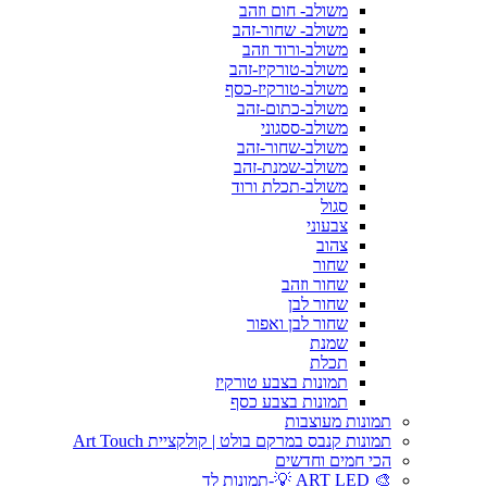
משולב- חום וזהב
משולב- שחור-זהב
משולב-ורוד וזהב
משולב-טורקיז-זהב
משולב-טורקיז-כסף
משולב-כתום-זהב
משולב-ססגוני
משולב-שחור-זהב
משולב-שמנת-זהב
משולב-תכלת ורוד
סגול
צבעוני
צהוב
שחור
שחור וזהב
שחור לבן
שחור לבן ואפור
שמנת
תכלת
תמונות בצבע טורקיז
תמונות בצבע כסף
תמונות מעוצבות
תמונות קנבס במרקם בולט | קולקציית Art Touch
הכי חמים וחדשים
🎨 ART LED 💡-תמונות לד