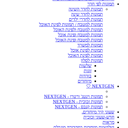
תמונות לפי חדר
תמונות לחדר השינה
תמונות לחדר שינה
תמונות לחדרי ילדים
תמונות למטבח / תמונות לפינת האוכל
תמונות למטבח ולפינת האוכל
תמונות למטבח ופינת אוכל
תמונות למטבח ופינת האוכל
תמונות למשרד
תמונות לפינת אוכל
תמונות לפינת האוכל
תמונות לסלון
שלשות
זוגות
בודדות
מיוחדים
NEXTGEN 🤍
תמונות וינטג' ורטרו - NEXTGEN
תמונות זכוכית - NEXTGEN
תמונות קנבס - NEXTGEN
שעוני קיר מיוחדים.
חדש-שעוני זכוכית
מראות
קולקציות מיוחדות במהדורה מוגבלת