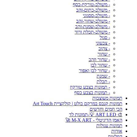
- משולב-טורקיז-כסף
- משולב-כתום-זהב
- משולב-ססגוני
- משולב-שחור-זהב
- משולב-שמנת-זהב
- משולב-תכלת ורוד
- סגול
- צבעוני
- צהוב
- שחור
- שחור וזהב
- שחור לבן
- שחור לבן ואפור
- שמנת
- תכלת
- תמונות בצבע טורקיז
- תמונות בצבע כסף
תמונות מעוצבות
תמונות קנבס במרקם בולט | קולקציית Art Touch
הכי חמים וחדשים
🎨 ART LED 💡-תמונות לד
האמן הדיגיטלי - M-X ART 🚀
תמונות עגולות
אודות
המלצות