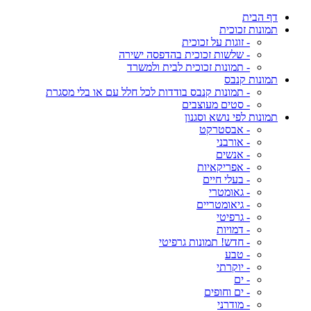
דף הבית
תמונות זכוכית
- זוגות על זכוכית
- שלשות זכוכית בהדפסה ישירה
- תמונות זכוכית לבית ולמשרד
תמונות קנבס
- תמונות קנבס בודדות לכל חלל עם או בלי מסגרת
- סטים מעוצבים
תמונות לפי נושא וסגנון
- אבסטרקט
- אורבני
- אנשים
- אפריקאיות
- בעלי חיים
- גאומטרי
- גיאומטריים
- גרפיטי
- דמויות
- חדש! תמונות גרפיטי
- טבע
- יוקרתי
- ים
- ים וחופים
- מודרני