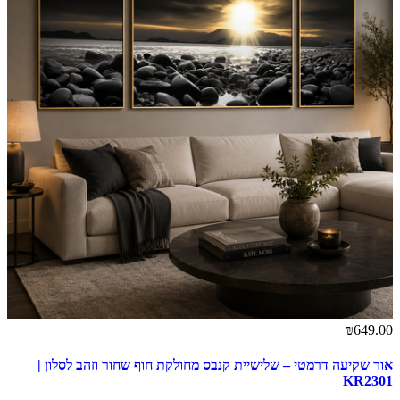
₪649.00
אור שקיעה דרמטי – שלישיית קנבס מחולקת חוף שחור וזהב לסלון |
KR2301