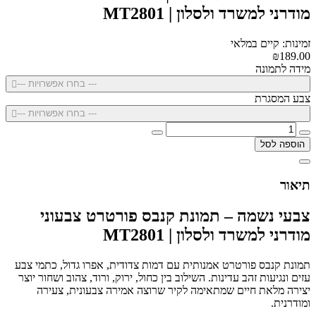
מודרני למשרד ולסלון | MT2801
זמינות: קיים במלאי
₪189.00
מידה לתמונה
--- בחרו אפשרויות ---
צבע המסגרת
--- בחרו אפשרויות ---
הוספה לסל
תיאור
צבעי נשמה – תמונת קנבס פורטרט צבעוני
מודרני למשרד ולסלון | MT2801
תמונת קנבס פורטרט אמנותית עם דמות צדודית, אפרו גדול, כתמי צבע
עזים ונגיעות זהב עדינות. השילוב בין כחול, ירוק, ורוד, צהוב ושחור יוצר
יצירה מלאת חיים שמתאימה לקיר שרוצה אמירה צבעונית, צעירה
ומודרנית.