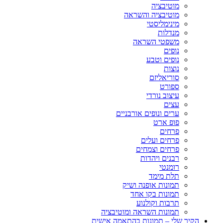
מוטיבציה
מוטיבציה והשראה
מינימליסטי
מנדלות
משפטי השראה
נופים
נופים וטבע
נוצות
סוריאליזם
ספורט
עיצוב נורדי
עצים
ערים ונופים אורבניים
פופ ארט
פרחים
פרחים ועלים
פרחים וצמחים
רבנים ויהדות
רומנטי
תלת מימד
תמונות אופנה ושיק
תמונות בקו אחד
תרבות וקולנוע
תמונות השראה ומוטיבציה
הקיר שלי – תמונות בהתאמה אישית