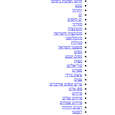
חדש! תמונות גרפיטי
טבע
יוקרתי
ים
ים וחופים
מודרני
מוטיבציה
מוטיבציה והשראה
מינימליסטי
מנדלות
משפטי השראה
נופים
נופים וטבע
נוצות
סוריאליזם
ספורט
עיצוב נורדי
עצים
ערים ונופים אורבניים
פופ ארט
פרחים
פרחים ועלים
פרחים וצמחים
רבנים ויהדות
רומנטי