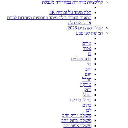
קולקציות מיוחדות במהדורה מוגבלת
תלת מימד על זכוכית 4K
תמונות זכוכית תלת מימד פנורמיות מיוחדות לפינת
אוכל או לסלון
קטלוג מעצבים 2026
תמונות לפי צבע
אדום
אפור
בז
בז וניטרליים
בז׳
זהב
חום
חרדל
טורקיז
ירוק
כחול
כחול וטורקיז
כתום
לבן
משולב -ירוק וזהב
משולב -כחול וזהב
משולב אפור זהב