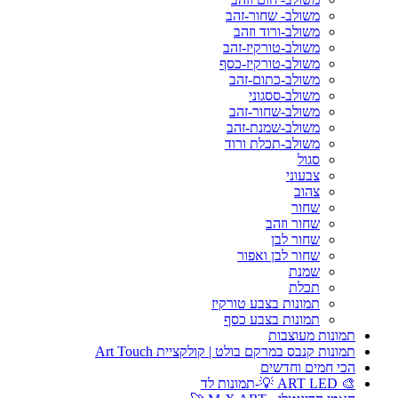
משולב- שחור-זהב
משולב-ורוד וזהב
משולב-טורקיז-זהב
משולב-טורקיז-כסף
משולב-כתום-זהב
משולב-ססגוני
משולב-שחור-זהב
משולב-שמנת-זהב
משולב-תכלת ורוד
סגול
צבעוני
צהוב
שחור
שחור וזהב
שחור לבן
שחור לבן ואפור
שמנת
תכלת
תמונות בצבע טורקיז
תמונות בצבע כסף
תמונות מעוצבות
תמונות קנבס במרקם בולט | קולקציית Art Touch
הכי חמים וחדשים
🎨 ART LED 💡-תמונות לד