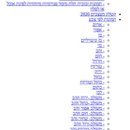
- תמונות זכוכית תלת מימד פנורמיות מיוחדות לפינת אוכל
או לסלון
קטלוג מעצבים 2026
תמונות לפי צבע
- אדום
- אפור
- בז
- בז וניטרליים
- בז׳
- זהב
- חום
- חרדל
- טורקיז
- ירוק
- כחול
- כחול וטורקיז
- כתום
- לבן
- משולב -ירוק וזהב
- משולב -כחול וזהב
- משולב אפור זהב
- משולב- חום וזהב
- משולב- שחור-זהב
- משולב-ורוד וזהב
- משולב-טורקיז-זהב