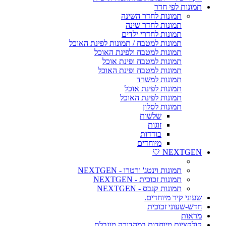
תמונות לפי חדר
תמונות לחדר השינה
תמונות לחדר שינה
תמונות לחדרי ילדים
תמונות למטבח / תמונות לפינת האוכל
תמונות למטבח ולפינת האוכל
תמונות למטבח ופינת אוכל
תמונות למטבח ופינת האוכל
תמונות למשרד
תמונות לפינת אוכל
תמונות לפינת האוכל
תמונות לסלון
שלשות
זוגות
בודדות
מיוחדים
NEXTGEN 🤍
תמונות וינטג' ורטרו - NEXTGEN
תמונות זכוכית - NEXTGEN
תמונות קנבס - NEXTGEN
שעוני קיר מיוחדים.
חדש-שעוני זכוכית
מראות
קולקציות מיוחדות במהדורה מוגבלת