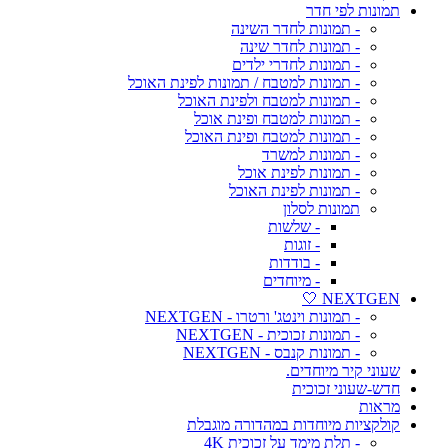
תמונות לפי חדר
- תמונות לחדר השינה
- תמונות לחדר שינה
- תמונות לחדרי ילדים
- תמונות למטבח / תמונות לפינת האוכל
- תמונות למטבח ולפינת האוכל
- תמונות למטבח ופינת אוכל
- תמונות למטבח ופינת האוכל
- תמונות למשרד
- תמונות לפינת אוכל
- תמונות לפינת האוכל
תמונות לסלון
- שלשות
- זוגות
- בודדות
- מיוחדים
NEXTGEN 🤍
- תמונות וינטג' ורטרו - NEXTGEN
- תמונות זכוכית - NEXTGEN
- תמונות קנבס - NEXTGEN
שעוני קיר מיוחדים.
חדש-שעוני זכוכית
מראות
קולקציות מיוחדות במהדורה מוגבלת
- תלת מימד על זכוכית 4K