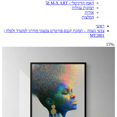
האמן הדיגיטלי - M-X ART 🚀
תמונות עגולות
אודות
המלצות
ראשי
צבעי נשמה – תמונת קנבס פורטרט צבעוני מודרני למשרד ולסלון |
MT2801
-15%