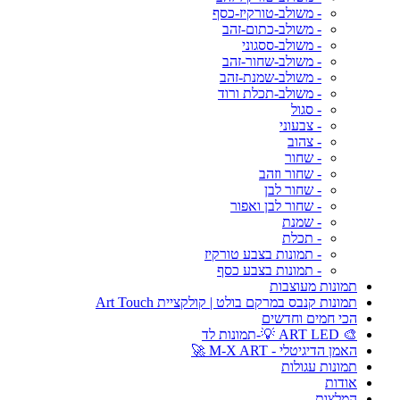
- משולב-טורקיז-כסף
- משולב-כתום-זהב
- משולב-ססגוני
- משולב-שחור-זהב
- משולב-שמנת-זהב
- משולב-תכלת ורוד
- סגול
- צבעוני
- צהוב
- שחור
- שחור וזהב
- שחור לבן
- שחור לבן ואפור
- שמנת
- תכלת
- תמונות בצבע טורקיז
- תמונות בצבע כסף
תמונות מעוצבות
תמונות קנבס במרקם בולט | קולקציית Art Touch
הכי חמים וחדשים
🎨 ART LED 💡-תמונות לד
האמן הדיגיטלי - M-X ART 🚀
תמונות עגולות
אודות
המלצות