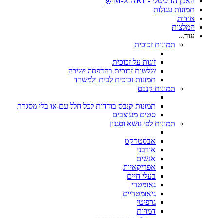
האמן הדיגיטלי - M-X ART 🚀
תמונות עגולות
אודות
המלצות
עוד...
תמונות זכוכית
זוגות על זכוכית
שלשות זכוכית בהדפסה ישירה
תמונות זכוכית לבית ולמשרד
תמונות קנבס
תמונות קנבס בודדות לכל חלל עם או בלי מסגרת
סטים מעוצבים
תמונות לפי נושא וסגנון
אבסטרקט
אורבני
אנשים
אפריקאיות
בעלי חיים
גאומטרי
גיאומטריים
גרפיטי
דמויות