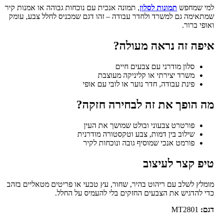
למי שמחפש
תמונות לסלון
, תמונה אנכית עם נוכחות גבוהה או אמנות קיר
שמתאימה גם למשרד ולחדר עבודה – זהו דגם שמכניס לחלל צבע, עומק
ואופי ברור.
איפה זה נראה מעולה?
סלון מודרני עם צבעים חיים
משרד יצירתי או קליניקה מעוצבת
פינת עבודה, חדר נוער או לובי עם אופי
מה הופך את זה לבחירה חזקה?
פורטרט צבעוני ובולט שמושך את העין
שילוב בין דמות, צבע וטקסטורה מודרנית
פורמט אנכי שמוסיף גובה ונוכחות לקיר
טיפ קצר לעיצוב
מומלץ לשלב עם ריהוט בהיר, שחור, עץ טבעי או פריטים מטאליים בזהב
כדי להדגיש את הצבעים החזקים בלי להעמיס על החלל.
דגם:
MT2801