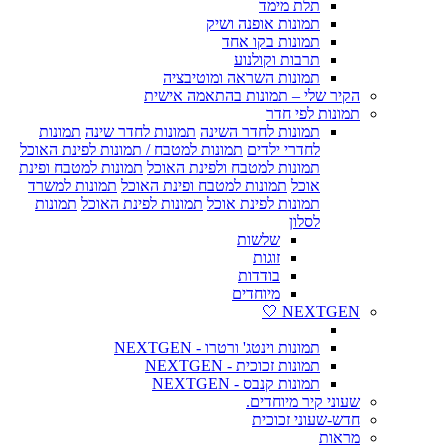
תלת מימד
תמונות אופנה ושיק
תמונות בקו אחד
תרבות וקולנוע
תמונות השראה ומוטיבציה
הקיר שלי – תמונות בהתאמה אישית
תמונות לפי חדר
תמונות לחדר השינה
תמונות לחדר שינה
תמונות
לחדרי ילדים
תמונות למטבח / תמונות לפינת האוכל
תמונות למטבח ולפינת האוכל
תמונות למטבח ופינת
אוכל
תמונות למטבח ופינת האוכל
תמונות למשרד
תמונות לפינת אוכל
תמונות לפינת האוכל
תמונות
לסלון
שלשות
זוגות
בודדות
מיוחדים
NEXTGEN 🤍
תמונות וינטג' ורטרו - NEXTGEN
תמונות זכוכית - NEXTGEN
תמונות קנבס - NEXTGEN
שעוני קיר מיוחדים.
חדש-שעוני זכוכית
מראות