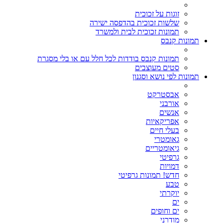
זוגות על זכוכית
שלשות זכוכית בהדפסה ישירה
תמונות זכוכית לבית ולמשרד
תמונות קנבס
תמונות קנבס בודדות לכל חלל עם או בלי מסגרת
סטים מעוצבים
תמונות לפי נושא וסגנון
אבסטרקט
אורבני
אנשים
אפריקאיות
בעלי חיים
גאומטרי
גיאומטריים
גרפיטי
דמויות
חדש! תמונות גרפיטי
טבע
יוקרתי
ים
ים וחופים
מודרני