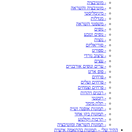
- מוטיבציה
- מוטיבציה והשראה
- מינימליסטי
- מנדלות
- משפטי השראה
- נופים
- נופים וטבע
- נוצות
- סוריאליזם
- ספורט
- עיצוב נורדי
- עצים
- ערים ונופים אורבניים
- פופ ארט
- פרחים
- פרחים ועלים
- פרחים וצמחים
- רבנים ויהדות
- רומנטי
- תלת מימד
- תמונות אופנה ושיק
- תמונות בקו אחד
- תרבות וקולנוע
- תמונות השראה ומוטיבציה
הקיר שלי – תמונות בהתאמה אישית