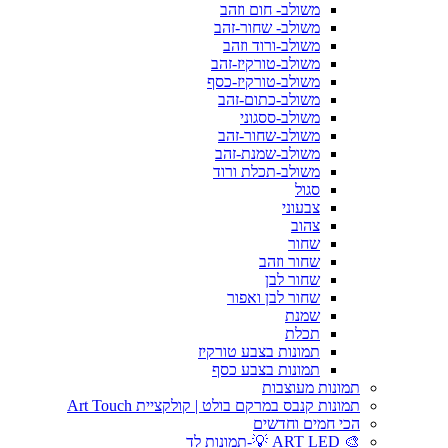
משולב- חום וזהב
משולב- שחור-זהב
משולב-ורוד וזהב
משולב-טורקיז-זהב
משולב-טורקיז-כסף
משולב-כתום-זהב
משולב-ססגוני
משולב-שחור-זהב
משולב-שמנת-זהב
משולב-תכלת ורוד
סגול
צבעוני
צהוב
שחור
שחור וזהב
שחור לבן
שחור לבן ואפור
שמנת
תכלת
תמונות בצבע טורקיז
תמונות בצבע כסף
תמונות מעוצבות
תמונות קנבס במרקם בולט | קולקציית Art Touch
הכי חמים וחדשים
🎨 ART LED 💡-תמונות לד