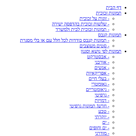
דף הבית
תמונות זכוכית
- זוגות על זכוכית
- שלשות זכוכית בהדפסה ישירה
- תמונות זכוכית לבית ולמשרד
תמונות קנבס
- תמונות קנבס בודדות לכל חלל עם או בלי מסגרת
- סטים מעוצבים
תמונות לפי נושא וסגנון
- אבסטרקט
- אורבני
- אנשים
- אפריקאיות
- בעלי חיים
- גאומטרי
- גיאומטריים
- גרפיטי
- דמויות
- חדש! תמונות גרפיטי
- טבע
- יוקרתי
- ים
- ים וחופים
- מודרני