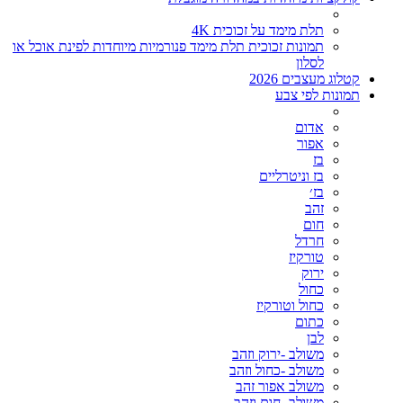
תלת מימד על זכוכית 4K
תמונות זכוכית תלת מימד פנורמיות מיוחדות לפינת אוכל או
לסלון
קטלוג מעצבים 2026
תמונות לפי צבע
אדום
אפור
בז
בז וניטרליים
בז׳
זהב
חום
חרדל
טורקיז
ירוק
כחול
כחול וטורקיז
כתום
לבן
משולב -ירוק וזהב
משולב -כחול וזהב
משולב אפור זהב
משולב- חום וזהב