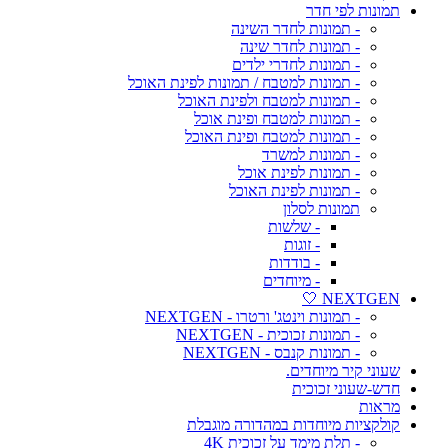
תמונות לפי חדר
- תמונות לחדר השינה
- תמונות לחדר שינה
- תמונות לחדרי ילדים
- תמונות למטבח / תמונות לפינת האוכל
- תמונות למטבח ולפינת האוכל
- תמונות למטבח ופינת אוכל
- תמונות למטבח ופינת האוכל
- תמונות למשרד
- תמונות לפינת אוכל
- תמונות לפינת האוכל
תמונות לסלון
- שלשות
- זוגות
- בודדות
- מיוחדים
NEXTGEN 🤍
- תמונות וינטג' ורטרו - NEXTGEN
- תמונות זכוכית - NEXTGEN
- תמונות קנבס - NEXTGEN
שעוני קיר מיוחדים.
חדש-שעוני זכוכית
מראות
קולקציות מיוחדות במהדורה מוגבלת
- תלת מימד על זכוכית 4K