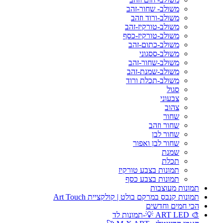
משולב- שחור-זהב
משולב-ורוד וזהב
משולב-טורקיז-זהב
משולב-טורקיז-כסף
משולב-כתום-זהב
משולב-ססגוני
משולב-שחור-זהב
משולב-שמנת-זהב
משולב-תכלת ורוד
סגול
צבעוני
צהוב
שחור
שחור וזהב
שחור לבן
שחור לבן ואפור
שמנת
תכלת
תמונות בצבע טורקיז
תמונות בצבע כסף
תמונות מעוצבות
תמונות קנבס במרקם בולט | קולקציית Art Touch
הכי חמים וחדשים
🎨 ART LED 💡-תמונות לד