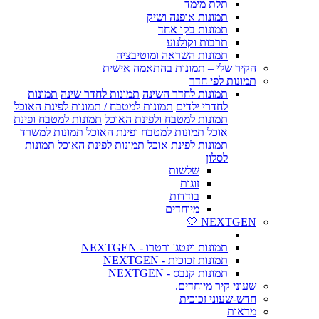
תלת מימד
תמונות אופנה ושיק
תמונות בקו אחד
תרבות וקולנוע
תמונות השראה ומוטיבציה
הקיר שלי – תמונות בהתאמה אישית
תמונות לפי חדר
תמונות לחדר השינה
תמונות לחדר שינה
תמונות
לחדרי ילדים
תמונות למטבח / תמונות לפינת האוכל
תמונות למטבח ולפינת האוכל
תמונות למטבח ופינת
אוכל
תמונות למטבח ופינת האוכל
תמונות למשרד
תמונות לפינת אוכל
תמונות לפינת האוכל
תמונות
לסלון
שלשות
זוגות
בודדות
מיוחדים
NEXTGEN 🤍
תמונות וינטג' ורטרו - NEXTGEN
תמונות זכוכית - NEXTGEN
תמונות קנבס - NEXTGEN
שעוני קיר מיוחדים.
חדש-שעוני זכוכית
מראות