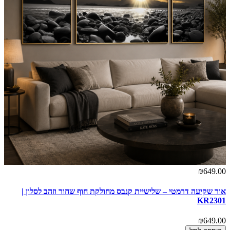
₪649.00
אור שקיעה דרמטי – שלישיית קנבס מחולקת חוף שחור וזהב לסלון |
KR2301
₪649.00