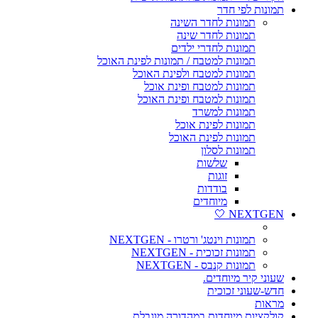
תמונות לפי חדר
תמונות לחדר השינה
תמונות לחדר שינה
תמונות לחדרי ילדים
תמונות למטבח / תמונות לפינת האוכל
תמונות למטבח ולפינת האוכל
תמונות למטבח ופינת אוכל
תמונות למטבח ופינת האוכל
תמונות למשרד
תמונות לפינת אוכל
תמונות לפינת האוכל
תמונות לסלון
שלשות
זוגות
בודדות
מיוחדים
NEXTGEN 🤍
תמונות וינטג' ורטרו - NEXTGEN
תמונות זכוכית - NEXTGEN
תמונות קנבס - NEXTGEN
שעוני קיר מיוחדים.
חדש-שעוני זכוכית
מראות
קולקציות מיוחדות במהדורה מוגבלת