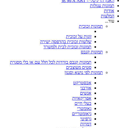
האמן הדיגיטלי - M-X ART 🚀
תמונות עגולות
אודות
המלצות
עוד...
תמונות זכוכית
זוגות על זכוכית
שלשות זכוכית בהדפסה ישירה
תמונות זכוכית לבית ולמשרד
תמונות קנבס
תמונות קנבס בודדות לכל חלל עם או בלי מסגרת
סטים מעוצבים
תמונות לפי נושא וסגנון
אבסטרקט
אורבני
אנשים
אפריקאיות
בעלי חיים
גאומטרי
גיאומטריים
גרפיטי
דמויות