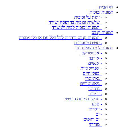
דף הבית
תמונות זכוכית
- זוגות על זכוכית
- שלשות זכוכית בהדפסה ישירה
- תמונות זכוכית לבית ולמשרד
תמונות קנבס
- תמונות קנבס בודדות לכל חלל עם או בלי מסגרת
- סטים מעוצבים
תמונות לפי נושא וסגנון
- אבסטרקט
- אורבני
- אנשים
- אפריקאיות
- בעלי חיים
- גאומטרי
- גיאומטריים
- גרפיטי
- דמויות
- חדש! תמונות גרפיטי
- טבע
- יוקרתי
- ים
- ים וחופים
- מודרני