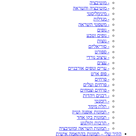
- מוטיבציה
- מוטיבציה והשראה
- מינימליסטי
- מנדלות
- משפטי השראה
- נופים
- נופים וטבע
- נוצות
- סוריאליזם
- ספורט
- עיצוב נורדי
- עצים
- ערים ונופים אורבניים
- פופ ארט
- פרחים
- פרחים ועלים
- פרחים וצמחים
- רבנים ויהדות
- רומנטי
- תלת מימד
- תמונות אופנה ושיק
- תמונות בקו אחד
- תרבות וקולנוע
- תמונות השראה ומוטיבציה
הקיר שלי – תמונות בהתאמה אישית