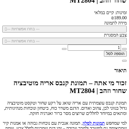
שחור וזהב | MT2804
זמינות: קיים במלאי
₪189.00
מידה לתמונה
--- בחרו אפשרויות ---
צבע המסגרת
--- בחרו אפשרויות ---
הוספה לסל
תיאור
זכור מי אתה – תמונת קנבס אריה מוטיבציה
שחור וזהב | MT2804
תמונת קנבס עוצמתית עם אריה שואג על רקע שחור וטקסט מוטיבציה
גדול בגווני לבן, צהוב ואדום. הדגם משדר כוח, ביטחון ונוכחות מנהיגותית,
ומתאים במיוחד לחללים שרוצים מסר ברור ואנרגיה חזקה.
למי שמחפש
תמונות לסלון
, תמונה אנכית עם נוכחות גבוהה או אמנות קיר
שמתאימה גם למשרד ולחדר עבודה – זהו דגם שמכניס לחלל צבע, עומק