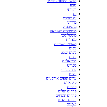
חדש! תמונות גרפיטי
טבע
יוקרתי
ים
ים וחופים
מודרני
מוטיבציה
מוטיבציה והשראה
מינימליסטי
מנדלות
משפטי השראה
נופים
נופים וטבע
נוצות
סוריאליזם
ספורט
עיצוב נורדי
עצים
ערים ונופים אורבניים
פופ ארט
פרחים
פרחים ועלים
פרחים וצמחים
רבנים ויהדות
רומנטי