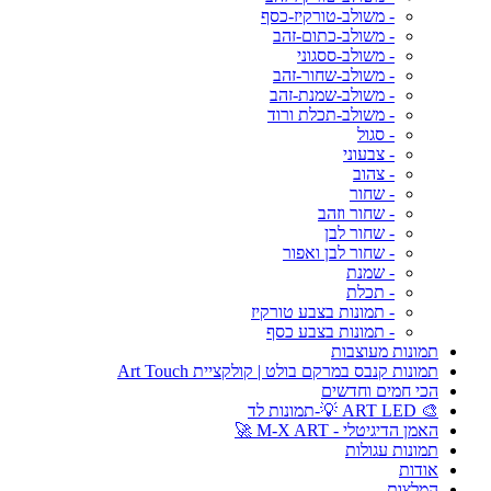
- משולב-טורקיז-כסף
- משולב-כתום-זהב
- משולב-ססגוני
- משולב-שחור-זהב
- משולב-שמנת-זהב
- משולב-תכלת ורוד
- סגול
- צבעוני
- צהוב
- שחור
- שחור וזהב
- שחור לבן
- שחור לבן ואפור
- שמנת
- תכלת
- תמונות בצבע טורקיז
- תמונות בצבע כסף
תמונות מעוצבות
תמונות קנבס במרקם בולט | קולקציית Art Touch
הכי חמים וחדשים
🎨 ART LED 💡-תמונות לד
האמן הדיגיטלי - M-X ART 🚀
תמונות עגולות
אודות
המלצות