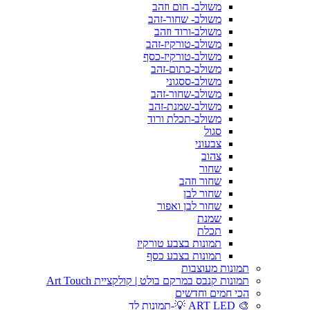
משולב- חום וזהב
משולב- שחור-זהב
משולב-ורוד וזהב
משולב-טורקיז-זהב
משולב-טורקיז-כסף
משולב-כתום-זהב
משולב-ססגוני
משולב-שחור-זהב
משולב-שמנת-זהב
משולב-תכלת ורוד
סגול
צבעוני
צהוב
שחור
שחור וזהב
שחור לבן
שחור לבן ואפור
שמנת
תכלת
תמונות בצבע טורקיז
תמונות בצבע כסף
תמונות מעוצבות
תמונות קנבס במרקם בולט | קולקציית Art Touch
הכי חמים וחדשים
🎨 ART LED 💡-תמונות לד