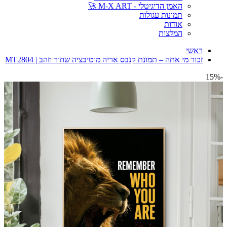
האמן הדיגיטלי - M-X ART 🚀
תמונות עגולות
אודות
המלצות
ראשי
זכור מי אתה – תמונת קנבס אריה מוטיבציה שחור וזהב | MT2804
-15%