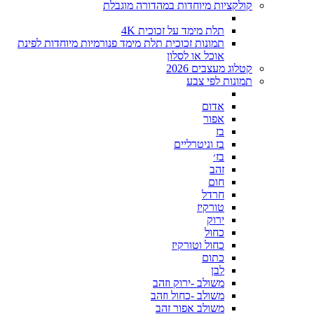
קולקציות מיוחדות במהדורה מוגבלת
תלת מימד על זכוכית 4K
תמונות זכוכית תלת מימד פנורמיות מיוחדות לפינת
אוכל או לסלון
קטלוג מעצבים 2026
תמונות לפי צבע
אדום
אפור
בז
בז וניטרליים
בז׳
זהב
חום
חרדל
טורקיז
ירוק
כחול
כחול וטורקיז
כתום
לבן
משולב -ירוק וזהב
משולב -כחול וזהב
משולב אפור זהב