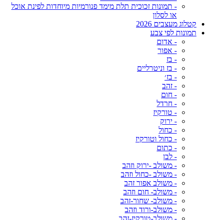
- תמונות זכוכית תלת מימד פנורמיות מיוחדות לפינת אוכל
או לסלון
קטלוג מעצבים 2026
תמונות לפי צבע
- אדום
- אפור
- בז
- בז וניטרליים
- בז׳
- זהב
- חום
- חרדל
- טורקיז
- ירוק
- כחול
- כחול וטורקיז
- כתום
- לבן
- משולב -ירוק וזהב
- משולב -כחול וזהב
- משולב אפור זהב
- משולב- חום וזהב
- משולב- שחור-זהב
- משולב-ורוד וזהב
- משולב-טורקיז-זהב