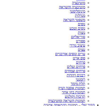
מוטיבציה
מוטיבציה והשראה
מינימליסטי
מנדלות
משפטי השראה
נופים
נופים וטבע
נוצות
סוריאליזם
ספורט
עיצוב נורדי
עצים
ערים ונופים אורבניים
פופ ארט
פרחים
פרחים ועלים
פרחים וצמחים
רבנים ויהדות
רומנטי
תלת מימד
תמונות אופנה ושיק
תמונות בקו אחד
תרבות וקולנוע
תמונות השראה ומוטיבציה
הקיר שלי – תמונות בהתאמה אישית