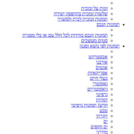
זוגות על זכוכית
שלשות זכוכית בהדפסה ישירה
תמונות זכוכית לבית ולמשרד
תמונות קנבס
תמונות קנבס בודדות לכל חלל עם או בלי מסגרת
סטים מעוצבים
תמונות לפי נושא וסגנון
אבסטרקט
אורבני
אנשים
אפריקאיות
בעלי חיים
גאומטרי
גיאומטריים
גרפיטי
דמויות
חדש! תמונות גרפיטי
טבע
יוקרתי
ים
ים וחופים
מודרני