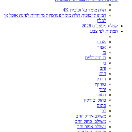
תלת מימד על זכוכית 4K
תמונות זכוכית תלת מימד פנורמיות מיוחדות לפינת אוכל או
לסלון
קטלוג מעצבים 2026
תמונות לפי צבע
אדום
אפור
בז
בז וניטרליים
בז׳
זהב
חום
חרדל
טורקיז
ירוק
כחול
כחול וטורקיז
כתום
לבן
משולב -ירוק וזהב
משולב -כחול וזהב
משולב אפור זהב
משולב- חום וזהב