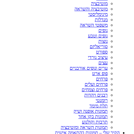
מוטיבציה
מוטיבציה והשראה
מינימליסטי
מנדלות
משפטי השראה
נופים
נופים וטבע
נוצות
סוריאליזם
ספורט
עיצוב נורדי
עצים
ערים ונופים אורבניים
פופ ארט
פרחים
פרחים ועלים
פרחים וצמחים
רבנים ויהדות
רומנטי
תלת מימד
תמונות אופנה ושיק
תמונות בקו אחד
תרבות וקולנוע
תמונות השראה ומוטיבציה
הקיר שלי – תמונות בהתאמה אישית