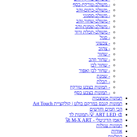
- משולב-טורקיז-כסף
- משולב-כתום-זהב
- משולב-ססגוני
- משולב-שחור-זהב
- משולב-שמנת-זהב
- משולב-תכלת ורוד
- סגול
- צבעוני
- צהוב
- שחור
- שחור וזהב
- שחור לבן
- שחור לבן ואפור
- שמנת
- תכלת
- תמונות בצבע טורקיז
- תמונות בצבע כסף
תמונות מעוצבות
תמונות קנבס במרקם בולט | קולקציית Art Touch
הכי חמים וחדשים
🎨 ART LED 💡-תמונות לד
האמן הדיגיטלי - M-X ART 🚀
תמונות עגולות
אודות
המלצות