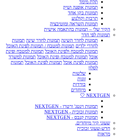
תלת מימד
תמונות אופנה ושיק
תמונות בקו אחד
תרבות וקולנוע
תמונות השראה ומוטיבציה
הקיר שלי – תמונות בהתאמה אישית
תמונות לפי חדר
תמונות לחדר השינה
תמונות לחדר שינה
תמונות
לחדרי ילדים
תמונות למטבח / תמונות לפינת האוכל
תמונות למטבח ולפינת האוכל
תמונות למטבח ופינת
אוכל
תמונות למטבח ופינת האוכל
תמונות למשרד
תמונות לפינת אוכל
תמונות לפינת האוכל
תמונות
לסלון
שלשות
זוגות
בודדות
מיוחדים
NEXTGEN 🤍
תמונות וינטג' ורטרו - NEXTGEN
תמונות זכוכית - NEXTGEN
תמונות קנבס - NEXTGEN
שעוני קיר מיוחדים.
חדש-שעוני זכוכית
מראות