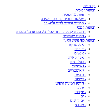
דף הבית
תמונות זכוכית
- זוגות על זכוכית
- שלשות זכוכית בהדפסה ישירה
- תמונות זכוכית לבית ולמשרד
תמונות קנבס
- תמונות קנבס בודדות לכל חלל עם או בלי מסגרת
- סטים מעוצבים
תמונות לפי נושא וסגנון
- אבסטרקט
- אורבני
- אנשים
- אפריקאיות
- בעלי חיים
- גאומטרי
- גיאומטריים
- גרפיטי
- דמויות
- חדש! תמונות גרפיטי
- טבע
- יוקרתי
- ים
- ים וחופים
- מודרני