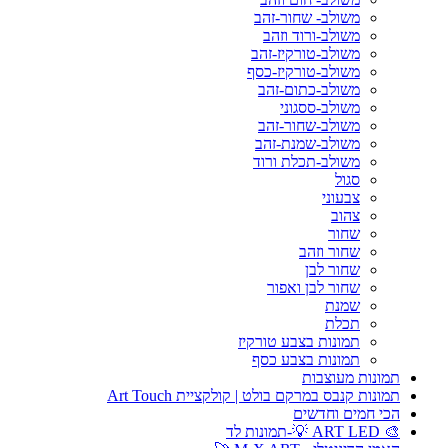
משולב- שחור-זהב
משולב-ורוד וזהב
משולב-טורקיז-זהב
משולב-טורקיז-כסף
משולב-כתום-זהב
משולב-ססגוני
משולב-שחור-זהב
משולב-שמנת-זהב
משולב-תכלת ורוד
סגול
צבעוני
צהוב
שחור
שחור וזהב
שחור לבן
שחור לבן ואפור
שמנת
תכלת
תמונות בצבע טורקיז
תמונות בצבע כסף
תמונות מעוצבות
תמונות קנבס במרקם בולט | קולקציית Art Touch
הכי חמים וחדשים
🎨 ART LED 💡-תמונות לד