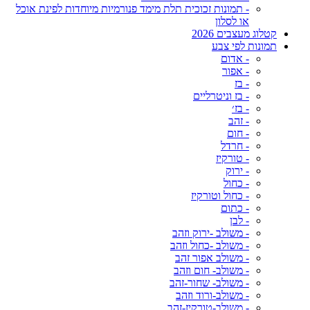
- תמונות זכוכית תלת מימד פנורמיות מיוחדות לפינת אוכל
או לסלון
קטלוג מעצבים 2026
תמונות לפי צבע
- אדום
- אפור
- בז
- בז וניטרליים
- בז׳
- זהב
- חום
- חרדל
- טורקיז
- ירוק
- כחול
- כחול וטורקיז
- כתום
- לבן
- משולב -ירוק וזהב
- משולב -כחול וזהב
- משולב אפור זהב
- משולב- חום וזהב
- משולב- שחור-זהב
- משולב-ורוד וזהב
- משולב-טורקיז-זהב