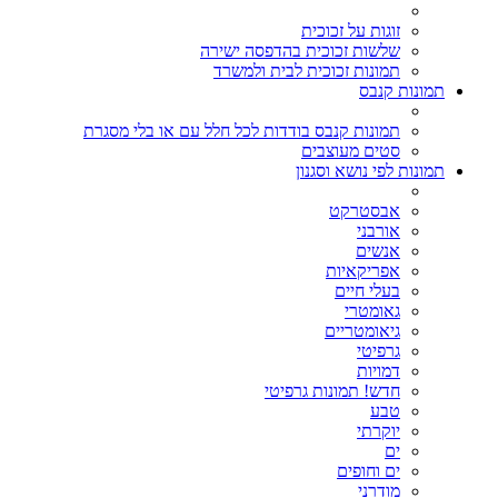
זוגות על זכוכית
שלשות זכוכית בהדפסה ישירה
תמונות זכוכית לבית ולמשרד
תמונות קנבס
תמונות קנבס בודדות לכל חלל עם או בלי מסגרת
סטים מעוצבים
תמונות לפי נושא וסגנון
אבסטרקט
אורבני
אנשים
אפריקאיות
בעלי חיים
גאומטרי
גיאומטריים
גרפיטי
דמויות
חדש! תמונות גרפיטי
טבע
יוקרתי
ים
ים וחופים
מודרני