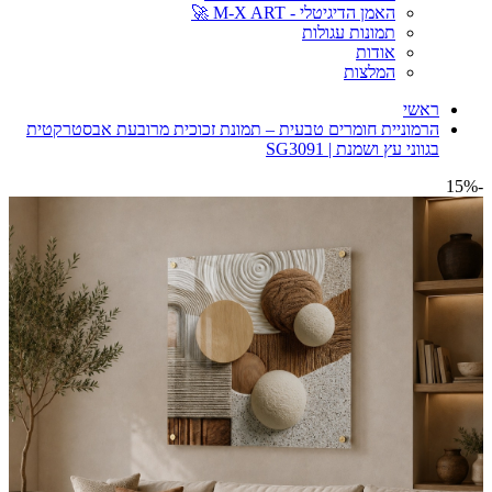
האמן הדיגיטלי - M-X ART 🚀
תמונות עגולות
אודות
המלצות
ראשי
הרמוניית חומרים טבעית – תמונת זכוכית מרובעת אבסטרקטית
בגווני עץ ושמנת | SG3091
-15%