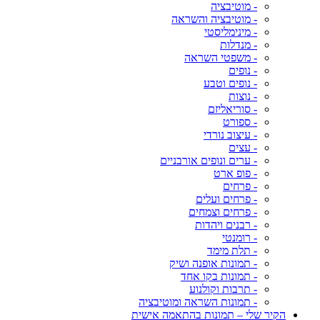
- מוטיבציה
- מוטיבציה והשראה
- מינימליסטי
- מנדלות
- משפטי השראה
- נופים
- נופים וטבע
- נוצות
- סוריאליזם
- ספורט
- עיצוב נורדי
- עצים
- ערים ונופים אורבניים
- פופ ארט
- פרחים
- פרחים ועלים
- פרחים וצמחים
- רבנים ויהדות
- רומנטי
- תלת מימד
- תמונות אופנה ושיק
- תמונות בקו אחד
- תרבות וקולנוע
- תמונות השראה ומוטיבציה
הקיר שלי – תמונות בהתאמה אישית