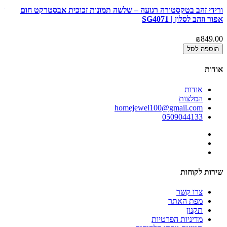
ורידי זהב בטקסטורה רגועה – שלשה תמונות זכוכית אבסטרקט חום
שק
אפור וזהב לסלון | SG4071
וכ
00
₪849.00
הוספה לסל
אודות
אודות
המלצות
homejewel100@gmail.com
0509044133
שירות לקוחות
צרו קשר
מפת האתר
תקנון
מדיניות הפרטיות