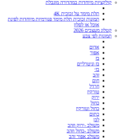
קולקציות מיוחדות במהדורה מוגבלת
תלת מימד על זכוכית 4K
תמונות זכוכית תלת מימד פנורמיות מיוחדות לפינת
אוכל או לסלון
קטלוג מעצבים 2026
תמונות לפי צבע
אדום
אפור
בז
בז וניטרליים
בז׳
זהב
חום
חרדל
טורקיז
ירוק
כחול
כחול וטורקיז
כתום
לבן
משולב -ירוק וזהב
משולב -כחול וזהב
משולב אפור זהב