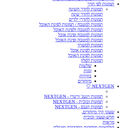
תמונות לפי חדר
תמונות לחדר השינה
תמונות לחדר שינה
תמונות לחדרי ילדים
תמונות למטבח / תמונות לפינת האוכל
תמונות למטבח ולפינת האוכל
תמונות למטבח ופינת אוכל
תמונות למטבח ופינת האוכל
תמונות למשרד
תמונות לפינת אוכל
תמונות לפינת האוכל
תמונות לסלון
שלשות
זוגות
בודדות
מיוחדים
NEXTGEN 🤍
תמונות וינטג' ורטרו - NEXTGEN
תמונות זכוכית - NEXTGEN
תמונות קנבס - NEXTGEN
שעוני קיר מיוחדים.
חדש-שעוני זכוכית
מראות
קולקציות מיוחדות במהדורה מוגבלת