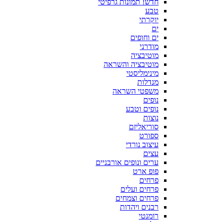
חדש! תמונות גרפיטי
טבע
יוקרתי
ים
ים וחופים
מודרני
מוטיבציה
מוטיבציה והשראה
מינימליסטי
מנדלות
משפטי השראה
נופים
נופים וטבע
נוצות
סוריאליזם
ספורט
עיצוב נורדי
עצים
ערים ונופים אורבניים
פופ ארט
פרחים
פרחים ועלים
פרחים וצמחים
רבנים ויהדות
רומנטי