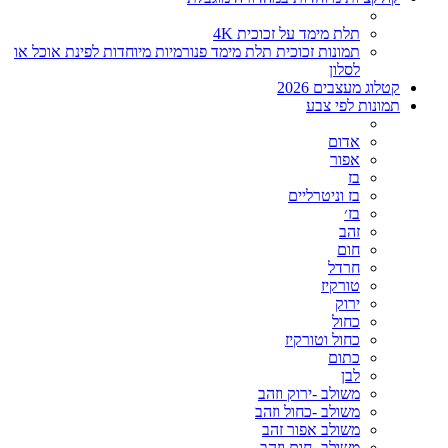
תלת מימד על זכוכית 4K
תמונות זכוכית תלת מימד פנורמיות מיוחדות לפינת אוכל או
לסלון
קטלוג מעצבים 2026
תמונות לפי צבע
אדום
אפור
בז
בז וניטרליים
בז׳
זהב
חום
חרדל
טורקיז
ירוק
כחול
כחול וטורקיז
כתום
לבן
משולב -ירוק וזהב
משולב -כחול וזהב
משולב אפור זהב
משולב- חום וזהב