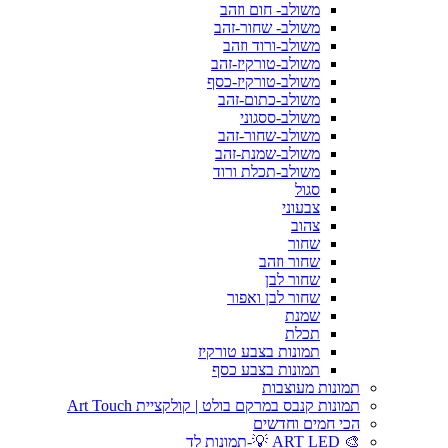
משולב- חום וזהב
משולב- שחור-זהב
משולב-ורוד וזהב
משולב-טורקיז-זהב
משולב-טורקיז-כסף
משולב-כתום-זהב
משולב-ססגוני
משולב-שחור-זהב
משולב-שמנת-זהב
משולב-תכלת ורוד
סגול
צבעוני
צהוב
שחור
שחור וזהב
שחור לבן
שחור לבן ואפור
שמנת
תכלת
תמונות בצבע טורקיז
תמונות בצבע כסף
תמונות מעוצבות
תמונות קנבס במרקם בולט | קולקציית Art Touch
הכי חמים וחדשים
🎨 ART LED 💡-תמונות לד