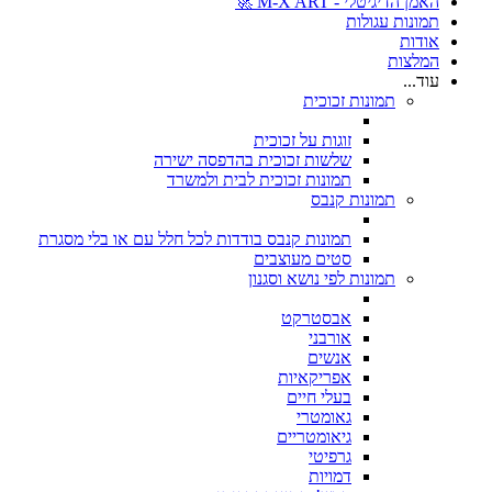
האמן הדיגיטלי - M-X ART 🚀
תמונות עגולות
אודות
המלצות
עוד...
תמונות זכוכית
זוגות על זכוכית
שלשות זכוכית בהדפסה ישירה
תמונות זכוכית לבית ולמשרד
תמונות קנבס
תמונות קנבס בודדות לכל חלל עם או בלי מסגרת
סטים מעוצבים
תמונות לפי נושא וסגנון
אבסטרקט
אורבני
אנשים
אפריקאיות
בעלי חיים
גאומטרי
גיאומטריים
גרפיטי
דמויות