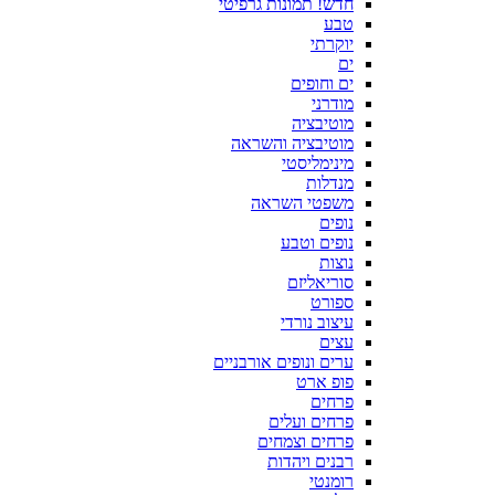
חדש! תמונות גרפיטי
טבע
יוקרתי
ים
ים וחופים
מודרני
מוטיבציה
מוטיבציה והשראה
מינימליסטי
מנדלות
משפטי השראה
נופים
נופים וטבע
נוצות
סוריאליזם
ספורט
עיצוב נורדי
עצים
ערים ונופים אורבניים
פופ ארט
פרחים
פרחים ועלים
פרחים וצמחים
רבנים ויהדות
רומנטי