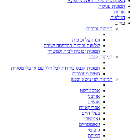
האמן הדיגיטלי - M-X ART 🚀
תמונות עגולות
אודות
המלצות
עוד...
תמונות זכוכית
זוגות על זכוכית
שלשות זכוכית בהדפסה ישירה
תמונות זכוכית לבית ולמשרד
תמונות קנבס
תמונות קנבס בודדות לכל חלל עם או בלי מסגרת
סטים מעוצבים
תמונות לפי נושא וסגנון
אבסטרקט
אורבני
אנשים
אפריקאיות
בעלי חיים
גאומטרי
גיאומטריים
גרפיטי
דמויות