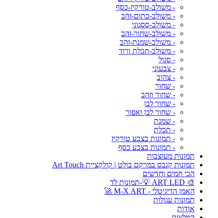
- משולב-טורקיז-כסף
- משולב-כתום-זהב
- משולב-ססגוני
- משולב-שחור-זהב
- משולב-שמנת-זהב
- משולב-תכלת ורוד
- סגול
- צבעוני
- צהוב
- שחור
- שחור וזהב
- שחור לבן
- שחור לבן ואפור
- שמנת
- תכלת
- תמונות בצבע טורקיז
- תמונות בצבע כסף
תמונות מעוצבות
תמונות קנבס במרקם בולט | קולקציית Art Touch
הכי חמים וחדשים
🎨 ART LED 💡-תמונות לד
האמן הדיגיטלי - M-X ART 🚀
תמונות עגולות
אודות
המלצות