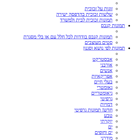
זוגות על זכוכית
שלשות זכוכית בהדפסה ישירה
תמונות זכוכית לבית ולמשרד
תמונות קנבס
תמונות קנבס בודדות לכל חלל עם או בלי מסגרת
סטים מעוצבים
תמונות לפי נושא וסגנון
אבסטרקט
אורבני
אנשים
אפריקאיות
בעלי חיים
גאומטרי
גיאומטריים
גרפיטי
דמויות
חדש! תמונות גרפיטי
טבע
יוקרתי
ים
ים וחופים
מודרני