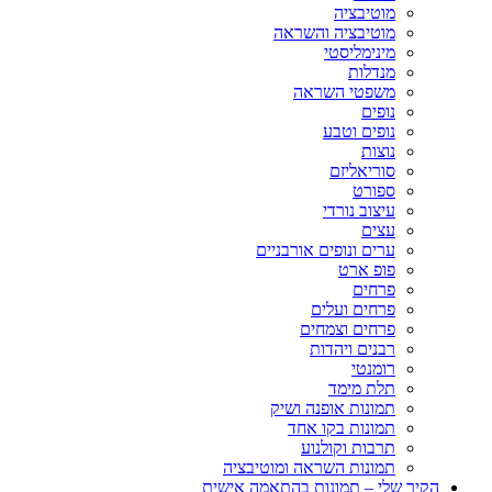
מוטיבציה
מוטיבציה והשראה
מינימליסטי
מנדלות
משפטי השראה
נופים
נופים וטבע
נוצות
סוריאליזם
ספורט
עיצוב נורדי
עצים
ערים ונופים אורבניים
פופ ארט
פרחים
פרחים ועלים
פרחים וצמחים
רבנים ויהדות
רומנטי
תלת מימד
תמונות אופנה ושיק
תמונות בקו אחד
תרבות וקולנוע
תמונות השראה ומוטיבציה
הקיר שלי – תמונות בהתאמה אישית