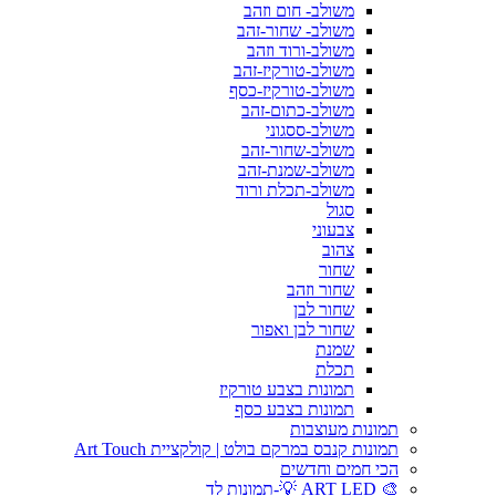
משולב- חום וזהב
משולב- שחור-זהב
משולב-ורוד וזהב
משולב-טורקיז-זהב
משולב-טורקיז-כסף
משולב-כתום-זהב
משולב-ססגוני
משולב-שחור-זהב
משולב-שמנת-זהב
משולב-תכלת ורוד
סגול
צבעוני
צהוב
שחור
שחור וזהב
שחור לבן
שחור לבן ואפור
שמנת
תכלת
תמונות בצבע טורקיז
תמונות בצבע כסף
תמונות מעוצבות
תמונות קנבס במרקם בולט | קולקציית Art Touch
הכי חמים וחדשים
🎨 ART LED 💡-תמונות לד