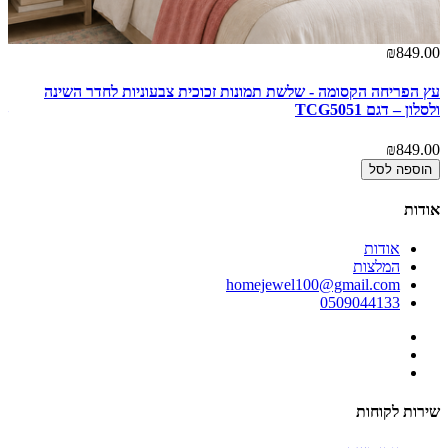
00
₪849.00
עץ הפריחה הקסומה - שלשת תמונות זכוכית צבעוניות לחדר השינה
קו
ולסלון – דגם TCG5051
– ד
00
₪849.00
הוספה לסל
אודות
אודות
המלצות
homejewel100@gmail.com
0509044133
שירות לקוחות