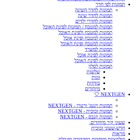
תמונות לפי חדר
תמונות לחדר השינה
תמונות לחדר שינה
תמונות לחדרי ילדים
תמונות למטבח / תמונות לפינת האוכל
תמונות למטבח ולפינת האוכל
תמונות למטבח ופינת אוכל
תמונות למטבח ופינת האוכל
תמונות למשרד
תמונות לפינת אוכל
תמונות לפינת האוכל
תמונות לסלון
שלשות
זוגות
בודדות
מיוחדים
NEXTGEN 🤍
תמונות וינטג' ורטרו - NEXTGEN
תמונות זכוכית - NEXTGEN
תמונות קנבס - NEXTGEN
שעוני קיר מיוחדים.
חדש-שעוני זכוכית
מראות
קולקציות מיוחדות במהדורה מוגבלת