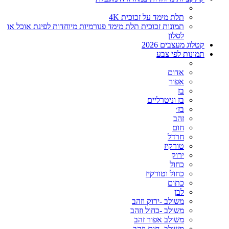
תלת מימד על זכוכית 4K
תמונות זכוכית תלת מימד פנורמיות מיוחדות לפינת אוכל או
לסלון
קטלוג מעצבים 2026
תמונות לפי צבע
אדום
אפור
בז
בז וניטרליים
בז׳
זהב
חום
חרדל
טורקיז
ירוק
כחול
כחול וטורקיז
כתום
לבן
משולב -ירוק וזהב
משולב -כחול וזהב
משולב אפור זהב
משולב- חום וזהב