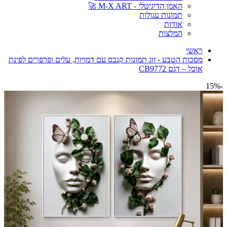
האמן הדיגיטלי - M-X ART 🚀
תמונות עגולות
אודות
המלצות
ראשי
מסכות הטבע - זוג תמונות קנבס עם דמויות, עלים ופרפרים לפינת
אוכל – דגם CB9772
-15%