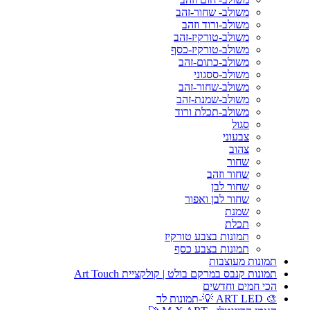
משולב- שחור-זהב
משולב-ורוד וזהב
משולב-טורקיז-זהב
משולב-טורקיז-כסף
משולב-כתום-זהב
משולב-ססגוני
משולב-שחור-זהב
משולב-שמנת-זהב
משולב-תכלת ורוד
סגול
צבעוני
צהוב
שחור
שחור וזהב
שחור לבן
שחור לבן ואפור
שמנת
תכלת
תמונות בצבע טורקיז
תמונות בצבע כסף
תמונות מעוצבות
תמונות קנבס במרקם בולט | קולקציית Art Touch
הכי חמים וחדשים
🎨 ART LED 💡-תמונות לד