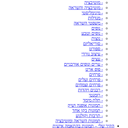
- מוטיבציה
- מוטיבציה והשראה
- מינימליסטי
- מנדלות
- משפטי השראה
- נופים
- נופים וטבע
- נוצות
- סוריאליזם
- ספורט
- עיצוב נורדי
- עצים
- ערים ונופים אורבניים
- פופ ארט
- פרחים
- פרחים ועלים
- פרחים וצמחים
- רבנים ויהדות
- רומנטי
- תלת מימד
- תמונות אופנה ושיק
- תמונות בקו אחד
- תרבות וקולנוע
- תמונות השראה ומוטיבציה
הקיר שלי – תמונות בהתאמה אישית