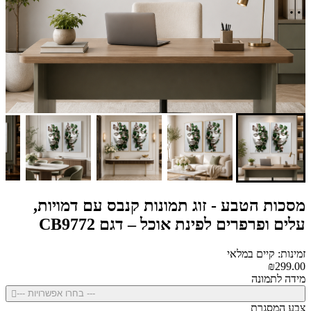
מסכות הטבע - זוג תמונות קנבס עם דמויות,
עלים ופרפרים לפינת אוכל – דגם CB9772
זמינות: קיים במלאי
₪299.00
מידה לתמונה
--- בחרו אפשרויות ---
צבע המסגרת