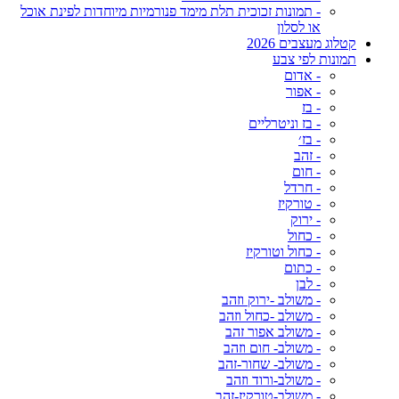
- תמונות זכוכית תלת מימד פנורמיות מיוחדות לפינת אוכל
או לסלון
קטלוג מעצבים 2026
תמונות לפי צבע
- אדום
- אפור
- בז
- בז וניטרליים
- בז׳
- זהב
- חום
- חרדל
- טורקיז
- ירוק
- כחול
- כחול וטורקיז
- כתום
- לבן
- משולב -ירוק וזהב
- משולב -כחול וזהב
- משולב אפור זהב
- משולב- חום וזהב
- משולב- שחור-זהב
- משולב-ורוד וזהב
- משולב-טורקיז-זהב