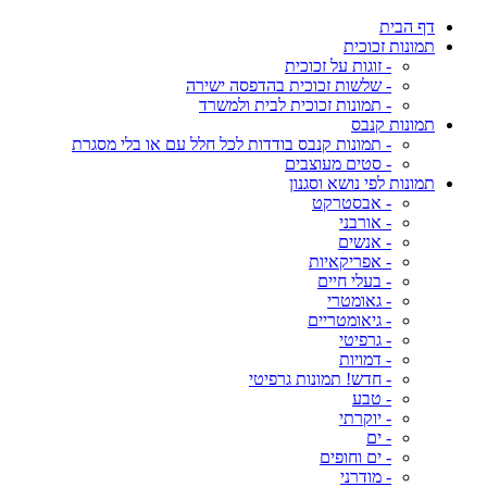
דף הבית
תמונות זכוכית
- זוגות על זכוכית
- שלשות זכוכית בהדפסה ישירה
- תמונות זכוכית לבית ולמשרד
תמונות קנבס
- תמונות קנבס בודדות לכל חלל עם או בלי מסגרת
- סטים מעוצבים
תמונות לפי נושא וסגנון
- אבסטרקט
- אורבני
- אנשים
- אפריקאיות
- בעלי חיים
- גאומטרי
- גיאומטריים
- גרפיטי
- דמויות
- חדש! תמונות גרפיטי
- טבע
- יוקרתי
- ים
- ים וחופים
- מודרני