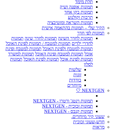
תלת מימד
תמונות אופנה ושיק
תמונות בקו אחד
תרבות וקולנוע
תמונות השראה ומוטיבציה
הקיר שלי – תמונות בהתאמה אישית
תמונות לפי חדר
תמונות לחדר השינה
תמונות לחדר שינה
תמונות
לחדרי ילדים
תמונות למטבח / תמונות לפינת האוכל
תמונות למטבח ולפינת האוכל
תמונות למטבח ופינת
אוכל
תמונות למטבח ופינת האוכל
תמונות למשרד
תמונות לפינת אוכל
תמונות לפינת האוכל
תמונות
לסלון
שלשות
זוגות
בודדות
מיוחדים
NEXTGEN 🤍
תמונות וינטג' ורטרו - NEXTGEN
תמונות זכוכית - NEXTGEN
תמונות קנבס - NEXTGEN
שעוני קיר מיוחדים.
חדש-שעוני זכוכית
מראות