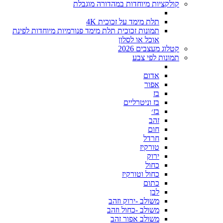
קולקציות מיוחדות במהדורה מוגבלת
תלת מימד על זכוכית 4K
תמונות זכוכית תלת מימד פנורמיות מיוחדות לפינת
אוכל או לסלון
קטלוג מעצבים 2026
תמונות לפי צבע
אדום
אפור
בז
בז וניטרליים
בז׳
זהב
חום
חרדל
טורקיז
ירוק
כחול
כחול וטורקיז
כתום
לבן
משולב -ירוק וזהב
משולב -כחול וזהב
משולב אפור זהב