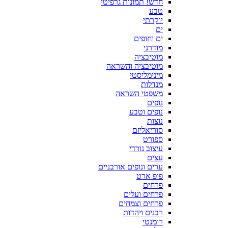
חדש! תמונות גרפיטי
טבע
יוקרתי
ים
ים וחופים
מודרני
מוטיבציה
מוטיבציה והשראה
מינימליסטי
מנדלות
משפטי השראה
נופים
נופים וטבע
נוצות
סוריאליזם
ספורט
עיצוב נורדי
עצים
ערים ונופים אורבניים
פופ ארט
פרחים
פרחים ועלים
פרחים וצמחים
רבנים ויהדות
רומנטי