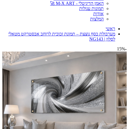
האמן הדיגיטלי - M-X ART 🚀
תמונות עגולות
אודות
המלצות
ראשי
מערבולת כסף נוצצת – תמונת זכוכית לרוחב אבסטרקט מטאלי
לסלון | NG143
-15%