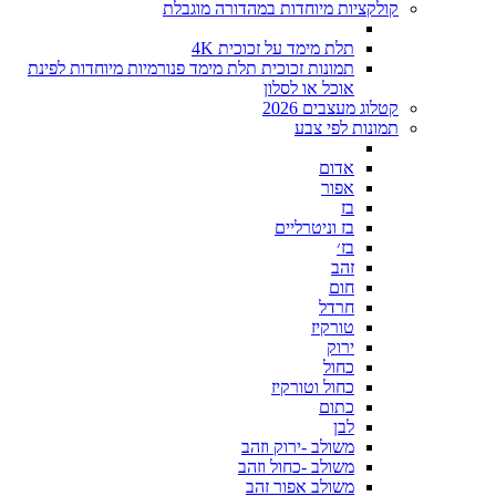
קולקציות מיוחדות במהדורה מוגבלת
תלת מימד על זכוכית 4K
תמונות זכוכית תלת מימד פנורמיות מיוחדות לפינת
אוכל או לסלון
קטלוג מעצבים 2026
תמונות לפי צבע
אדום
אפור
בז
בז וניטרליים
בז׳
זהב
חום
חרדל
טורקיז
ירוק
כחול
כחול וטורקיז
כתום
לבן
משולב -ירוק וזהב
משולב -כחול וזהב
משולב אפור זהב