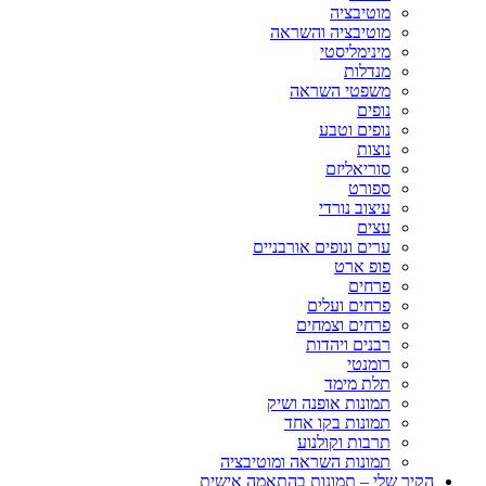
מוטיבציה
מוטיבציה והשראה
מינימליסטי
מנדלות
משפטי השראה
נופים
נופים וטבע
נוצות
סוריאליזם
ספורט
עיצוב נורדי
עצים
ערים ונופים אורבניים
פופ ארט
פרחים
פרחים ועלים
פרחים וצמחים
רבנים ויהדות
רומנטי
תלת מימד
תמונות אופנה ושיק
תמונות בקו אחד
תרבות וקולנוע
תמונות השראה ומוטיבציה
הקיר שלי – תמונות בהתאמה אישית