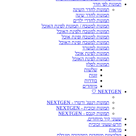
תמונות לפי חדר
תמונות לחדר השינה
תמונות לחדר שינה
תמונות לחדרי ילדים
תמונות למטבח / תמונות לפינת האוכל
תמונות למטבח ולפינת האוכל
תמונות למטבח ופינת אוכל
תמונות למטבח ופינת האוכל
תמונות למשרד
תמונות לפינת אוכל
תמונות לפינת האוכל
תמונות לסלון
שלשות
זוגות
בודדות
מיוחדים
NEXTGEN 🤍
תמונות וינטג' ורטרו - NEXTGEN
תמונות זכוכית - NEXTGEN
תמונות קנבס - NEXTGEN
שעוני קיר מיוחדים.
חדש-שעוני זכוכית
מראות
קולקציות מיוחדות במהדורה מוגבלת