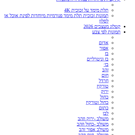
תלת מימד על זכוכית 4K
תמונות זכוכית תלת מימד פנורמיות מיוחדות לפינת אוכל או
לסלון
קטלוג מעצבים 2026
תמונות לפי צבע
אדום
אפור
בז
בז וניטרליים
בז׳
זהב
חום
חרדל
טורקיז
ירוק
כחול
כחול וטורקיז
כתום
לבן
משולב -ירוק וזהב
משולב -כחול וזהב
משולב אפור זהב
משולב- חום וזהב