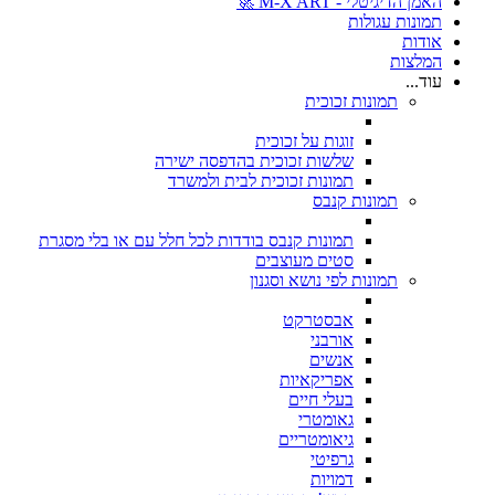
האמן הדיגיטלי - M-X ART 🚀
תמונות עגולות
אודות
המלצות
עוד...
תמונות זכוכית
זוגות על זכוכית
שלשות זכוכית בהדפסה ישירה
תמונות זכוכית לבית ולמשרד
תמונות קנבס
תמונות קנבס בודדות לכל חלל עם או בלי מסגרת
סטים מעוצבים
תמונות לפי נושא וסגנון
אבסטרקט
אורבני
אנשים
אפריקאיות
בעלי חיים
גאומטרי
גיאומטריים
גרפיטי
דמויות