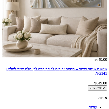
00
₪649.00
שושנת שנהב זורמת – תמונת זכוכית לרוחב פרח לבן תלת ממדי לסלון |
פר
NG141
00
₪649.00
הוספה לסל
אודות
אודות