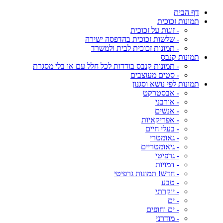
דף הבית
תמונות זכוכית
- זוגות על זכוכית
- שלשות זכוכית בהדפסה ישירה
- תמונות זכוכית לבית ולמשרד
תמונות קנבס
- תמונות קנבס בודדות לכל חלל עם או בלי מסגרת
- סטים מעוצבים
תמונות לפי נושא וסגנון
- אבסטרקט
- אורבני
- אנשים
- אפריקאיות
- בעלי חיים
- גאומטרי
- גיאומטריים
- גרפיטי
- דמויות
- חדש! תמונות גרפיטי
- טבע
- יוקרתי
- ים
- ים וחופים
- מודרני