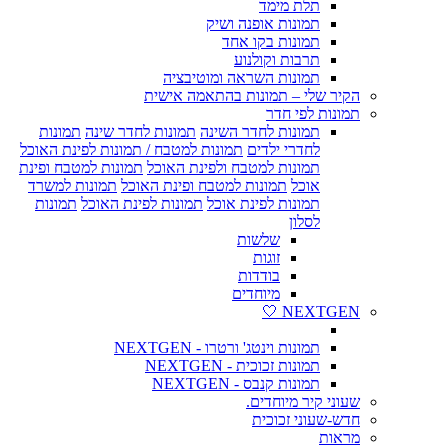
תלת מימד
תמונות אופנה ושיק
תמונות בקו אחד
תרבות וקולנוע
תמונות השראה ומוטיבציה
הקיר שלי – תמונות בהתאמה אישית
תמונות לפי חדר
תמונות לחדר השינה
תמונות לחדר שינה
תמונות
לחדרי ילדים
תמונות למטבח / תמונות לפינת האוכל
תמונות למטבח ולפינת האוכל
תמונות למטבח ופינת
אוכל
תמונות למטבח ופינת האוכל
תמונות למשרד
תמונות לפינת אוכל
תמונות לפינת האוכל
תמונות
לסלון
שלשות
זוגות
בודדות
מיוחדים
NEXTGEN 🤍
תמונות וינטג' ורטרו - NEXTGEN
תמונות זכוכית - NEXTGEN
תמונות קנבס - NEXTGEN
שעוני קיר מיוחדים.
חדש-שעוני זכוכית
מראות