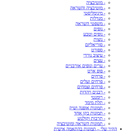
- מוטיבציה
- מוטיבציה והשראה
- מינימליסטי
- מנדלות
- משפטי השראה
- נופים
- נופים וטבע
- נוצות
- סוריאליזם
- ספורט
- עיצוב נורדי
- עצים
- ערים ונופים אורבניים
- פופ ארט
- פרחים
- פרחים ועלים
- פרחים וצמחים
- רבנים ויהדות
- רומנטי
- תלת מימד
- תמונות אופנה ושיק
- תמונות בקו אחד
- תרבות וקולנוע
- תמונות השראה ומוטיבציה
הקיר שלי – תמונות בהתאמה אישית