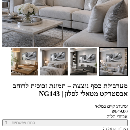
מערבולת כסף נוצצת – תמונת זכוכית לרוחב
אבסטרקט מטאלי לסלון | NG143
זמינות: קיים במלאי
₪649.00
אביזרי תליה
--- בחרו אפשרויות ---
מידות התמונה