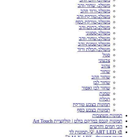
משולב- שחור-זהב
משולב-ורוד וזהב
משולב-טורקיז-זהב
משולב-טורקיז-כסף
משולב-כתום-זהב
משולב-ססגוני
משולב-שחור-זהב
משולב-שמנת-זהב
משולב-תכלת ורוד
סגול
צבעוני
צהוב
שחור
שחור וזהב
שחור לבן
שחור לבן ואפור
שמנת
תכלת
תמונות בצבע טורקיז
תמונות בצבע כסף
תמונות מעוצבות
תמונות קנבס במרקם בולט | קולקציית Art Touch
הכי חמים וחדשים
🎨 ART LED 💡-תמונות לד