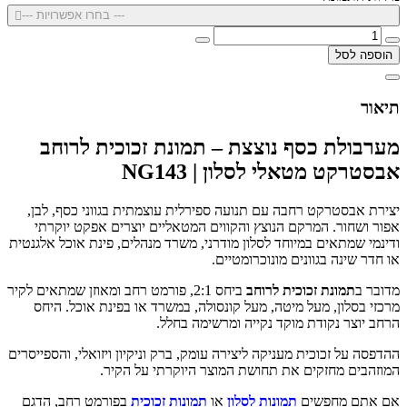
--- בחרו אפשרויות ---
הוספה לסל
תיאור
מערבולת כסף נוצצת – תמונת זכוכית לרוחב
אבסטרקט מטאלי לסלון | NG143
יצירת אבסטרקט רחבה עם תנועה ספירלית עוצמתית בגווני כסף, לבן,
אפור ושחור. המרקם הנוצץ והקווים המטאליים יוצרים אפקט יוקרתי
ודינמי שמתאים במיוחד לסלון מודרני, משרד מנהלים, פינת אוכל אלגנטית
או חדר שינה בגוונים מונוכרומטיים.
מדובר ב
תמונת זכוכית לרוחב
ביחס 2:1, פורמט רחב ומאוזן שמתאים לקיר
מרכזי בסלון, מעל מיטה, מעל קונסולה, במשרד או בפינת אוכל. היחס
הרחב יוצר נקודת מוקד נקייה ומרשימה בחלל.
ההדפסה על זכוכית מעניקה ליצירה עומק, ברק וניקיון ויזואלי, והספייסרים
המוזהבים מחזקים את תחושת המוצר היוקרתי על הקיר.
אם אתם מחפשים
תמונות לסלון
או
תמונות זכוכית
בפורמט רחב, הדגם