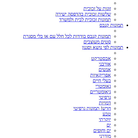
זוגות על זכוכית
שלשות זכוכית בהדפסה ישירה
תמונות זכוכית לבית ולמשרד
תמונות קנבס
תמונות קנבס בודדות לכל חלל עם או בלי מסגרת
סטים מעוצבים
תמונות לפי נושא וסגנון
אבסטרקט
אורבני
אנשים
אפריקאיות
בעלי חיים
גאומטרי
גיאומטריים
גרפיטי
דמויות
חדש! תמונות גרפיטי
טבע
יוקרתי
ים
ים וחופים
מודרני