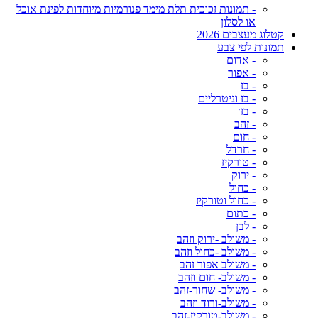
- תמונות זכוכית תלת מימד פנורמיות מיוחדות לפינת אוכל
או לסלון
קטלוג מעצבים 2026
תמונות לפי צבע
- אדום
- אפור
- בז
- בז וניטרליים
- בז׳
- זהב
- חום
- חרדל
- טורקיז
- ירוק
- כחול
- כחול וטורקיז
- כתום
- לבן
- משולב -ירוק וזהב
- משולב -כחול וזהב
- משולב אפור זהב
- משולב- חום וזהב
- משולב- שחור-זהב
- משולב-ורוד וזהב
- משולב-טורקיז-זהב