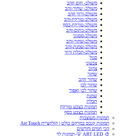
משולב- חום וזהב
משולב- שחור-זהב
משולב-ורוד וזהב
משולב-טורקיז-זהב
משולב-טורקיז-כסף
משולב-כתום-זהב
משולב-ססגוני
משולב-שחור-זהב
משולב-שמנת-זהב
משולב-תכלת ורוד
סגול
צבעוני
צהוב
שחור
שחור וזהב
שחור לבן
שחור לבן ואפור
שמנת
תכלת
תמונות בצבע טורקיז
תמונות בצבע כסף
תמונות מעוצבות
תמונות קנבס במרקם בולט | קולקציית Art Touch
הכי חמים וחדשים
🎨 ART LED 💡-תמונות לד