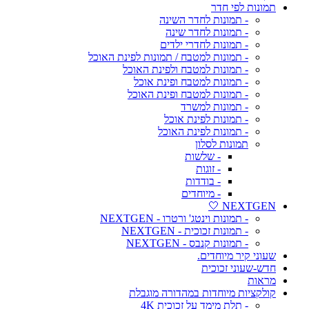
תמונות לפי חדר
- תמונות לחדר השינה
- תמונות לחדר שינה
- תמונות לחדרי ילדים
- תמונות למטבח / תמונות לפינת האוכל
- תמונות למטבח ולפינת האוכל
- תמונות למטבח ופינת אוכל
- תמונות למטבח ופינת האוכל
- תמונות למשרד
- תמונות לפינת אוכל
- תמונות לפינת האוכל
תמונות לסלון
- שלשות
- זוגות
- בודדות
- מיוחדים
NEXTGEN 🤍
- תמונות וינטג' ורטרו - NEXTGEN
- תמונות זכוכית - NEXTGEN
- תמונות קנבס - NEXTGEN
שעוני קיר מיוחדים.
חדש-שעוני זכוכית
מראות
קולקציות מיוחדות במהדורה מוגבלת
- תלת מימד על זכוכית 4K