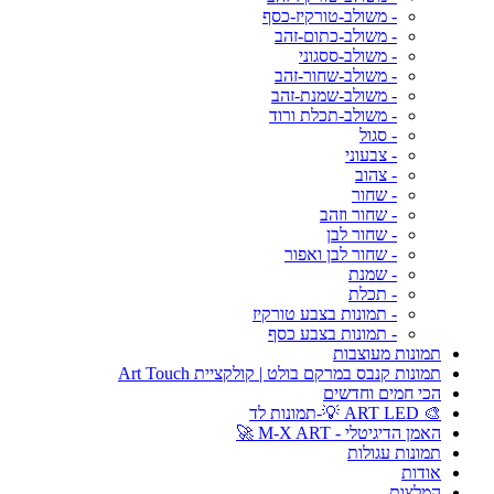
- משולב-טורקיז-כסף
- משולב-כתום-זהב
- משולב-ססגוני
- משולב-שחור-זהב
- משולב-שמנת-זהב
- משולב-תכלת ורוד
- סגול
- צבעוני
- צהוב
- שחור
- שחור וזהב
- שחור לבן
- שחור לבן ואפור
- שמנת
- תכלת
- תמונות בצבע טורקיז
- תמונות בצבע כסף
תמונות מעוצבות
תמונות קנבס במרקם בולט | קולקציית Art Touch
הכי חמים וחדשים
🎨 ART LED 💡-תמונות לד
האמן הדיגיטלי - M-X ART 🚀
תמונות עגולות
אודות
המלצות