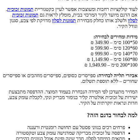
לעוד קולקציות רחבות ומעוצבות אפשר לעיין בקטגוריית
תמונות זכוכית
.
אם הדגם מיועד לקיר המרכזי בבית, מומלץ לראות גם
תמונות זכוכית
לסלון
ולשלב אותו כחלק מבחירת
תמונות לסלון
מדויקת לפי צבע, סגנון
וגודל הקיר.
מידות ומחירים לבחירה:
50*100 ס״מ – 349.90 ₪
60*120 ס״מ – 599.90 ₪
70*140 ס״מ – 999.90 ₪
80*160 ס״מ – 1,149.90 ₪
100*200 ס״מ – 1,949.90 ₪
אביזרי תלייה לבחירה:
ספייסרים כסופים, ספייסרים מוזהבים או ספייסרים
שחורים – ללא תוספת תשלום.
המחיר מתעדכן לפי המידה הנבחרת בעמוד המוצר. ההדפסה מתבצעת
ישירות על זכוכית אולטרה קליר בגימור מבריק ונקי, לקבלת עומק צבע,
חדות ונראות יוקרתית על הקיר.
למה לבחור בדגם הזה?
פרחים רכים בגווני פסטל עם תחושה רומנטית ורעננה
הדפסה על זכוכית מבריקה שמדגישה עומק צבע וטקסטורה
מתאים במיוחד לסלון, חדר שינה ופינת אוכל בגוונים בהירים