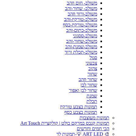
משולב- חום וזהב
משולב- שחור-זהב
משולב-ורוד וזהב
משולב-טורקיז-זהב
משולב-טורקיז-כסף
משולב-כתום-זהב
משולב-ססגוני
משולב-שחור-זהב
משולב-שמנת-זהב
משולב-תכלת ורוד
סגול
צבעוני
צהוב
שחור
שחור וזהב
שחור לבן
שחור לבן ואפור
שמנת
תכלת
תמונות בצבע טורקיז
תמונות בצבע כסף
תמונות מעוצבות
תמונות קנבס במרקם בולט | קולקציית Art Touch
הכי חמים וחדשים
🎨 ART LED 💡-תמונות לד