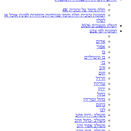
תלת מימד על זכוכית 4K
תמונות זכוכית תלת מימד פנורמיות מיוחדות לפינת אוכל או
לסלון
קטלוג מעצבים 2026
תמונות לפי צבע
אדום
אפור
בז
בז וניטרליים
בז׳
זהב
חום
חרדל
טורקיז
ירוק
כחול
כחול וטורקיז
כתום
לבן
משולב -ירוק וזהב
משולב -כחול וזהב
משולב אפור זהב
משולב- חום וזהב