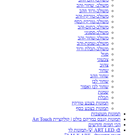
משולב- שחור-זהב
משולב-ורוד וזהב
משולב-טורקיז-זהב
משולב-טורקיז-כסף
משולב-כתום-זהב
משולב-ססגוני
משולב-שחור-זהב
משולב-שמנת-זהב
משולב-תכלת ורוד
סגול
צבעוני
צהוב
שחור
שחור וזהב
שחור לבן
שחור לבן ואפור
שמנת
תכלת
תמונות בצבע טורקיז
תמונות בצבע כסף
תמונות מעוצבות
תמונות קנבס במרקם בולט | קולקציית Art Touch
הכי חמים וחדשים
🎨 ART LED 💡-תמונות לד