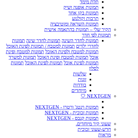
תלת מימד
תמונות אופנה ושיק
תמונות בקו אחד
תרבות וקולנוע
תמונות השראה ומוטיבציה
הקיר שלי – תמונות בהתאמה אישית
תמונות לפי חדר
תמונות לחדר השינה
תמונות לחדר שינה
תמונות
לחדרי ילדים
תמונות למטבח / תמונות לפינת האוכל
תמונות למטבח ולפינת האוכל
תמונות למטבח ופינת
אוכל
תמונות למטבח ופינת האוכל
תמונות למשרד
תמונות לפינת אוכל
תמונות לפינת האוכל
תמונות
לסלון
שלשות
זוגות
בודדות
מיוחדים
NEXTGEN 🤍
תמונות וינטג' ורטרו - NEXTGEN
תמונות זכוכית - NEXTGEN
תמונות קנבס - NEXTGEN
שעוני קיר מיוחדים.
חדש-שעוני זכוכית
מראות