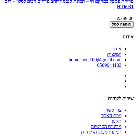
פריחת פסטל במרקם חי – תמונת קנבס לרוחב פרחים רכים לסלון – דגם
פס
2
HT6031
00
₪349.00
הוספה לסל
אודות
אודות
המלצות
homejewel100@gmail.com
0509044133
שירות לקוחות
צרו קשר
מפת האתר
תקנון
מדיניות הפרטיות
תמונות מבתי הלקוחות