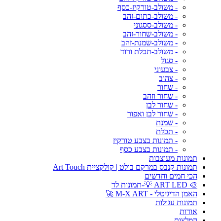
- משולב-טורקיז-כסף
- משולב-כתום-זהב
- משולב-ססגוני
- משולב-שחור-זהב
- משולב-שמנת-זהב
- משולב-תכלת ורוד
- סגול
- צבעוני
- צהוב
- שחור
- שחור וזהב
- שחור לבן
- שחור לבן ואפור
- שמנת
- תכלת
- תמונות בצבע טורקיז
- תמונות בצבע כסף
תמונות מעוצבות
תמונות קנבס במרקם בולט | קולקציית Art Touch
הכי חמים וחדשים
🎨 ART LED 💡-תמונות לד
האמן הדיגיטלי - M-X ART 🚀
תמונות עגולות
אודות
המלצות