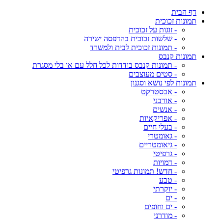
דף הבית
תמונות זכוכית
- זוגות על זכוכית
- שלשות זכוכית בהדפסה ישירה
- תמונות זכוכית לבית ולמשרד
תמונות קנבס
- תמונות קנבס בודדות לכל חלל עם או בלי מסגרת
- סטים מעוצבים
תמונות לפי נושא וסגנון
- אבסטרקט
- אורבני
- אנשים
- אפריקאיות
- בעלי חיים
- גאומטרי
- גיאומטריים
- גרפיטי
- דמויות
- חדש! תמונות גרפיטי
- טבע
- יוקרתי
- ים
- ים וחופים
- מודרני