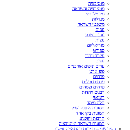
מוטיבציה
מוטיבציה והשראה
מינימליסטי
מנדלות
משפטי השראה
נופים
נופים וטבע
נוצות
סוריאליזם
ספורט
עיצוב נורדי
עצים
ערים ונופים אורבניים
פופ ארט
פרחים
פרחים ועלים
פרחים וצמחים
רבנים ויהדות
רומנטי
תלת מימד
תמונות אופנה ושיק
תמונות בקו אחד
תרבות וקולנוע
תמונות השראה ומוטיבציה
הקיר שלי – תמונות בהתאמה אישית