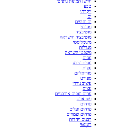
חדש! תמונות גרפיטי
טבע
יוקרתי
ים
ים וחופים
מודרני
מוטיבציה
מוטיבציה והשראה
מינימליסטי
מנדלות
משפטי השראה
נופים
נופים וטבע
נוצות
סוריאליזם
ספורט
עיצוב נורדי
עצים
ערים ונופים אורבניים
פופ ארט
פרחים
פרחים ועלים
פרחים וצמחים
רבנים ויהדות
רומנטי