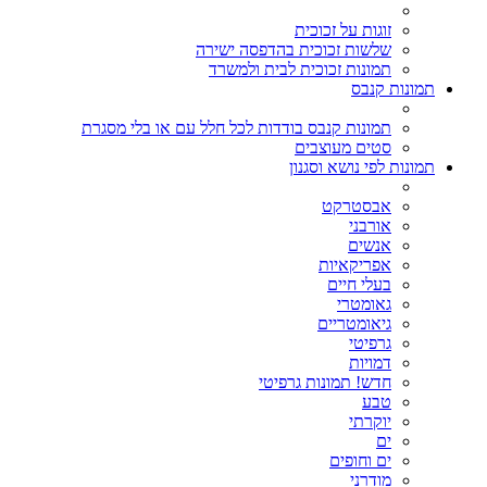
זוגות על זכוכית
שלשות זכוכית בהדפסה ישירה
תמונות זכוכית לבית ולמשרד
תמונות קנבס
תמונות קנבס בודדות לכל חלל עם או בלי מסגרת
סטים מעוצבים
תמונות לפי נושא וסגנון
אבסטרקט
אורבני
אנשים
אפריקאיות
בעלי חיים
גאומטרי
גיאומטריים
גרפיטי
דמויות
חדש! תמונות גרפיטי
טבע
יוקרתי
ים
ים וחופים
מודרני