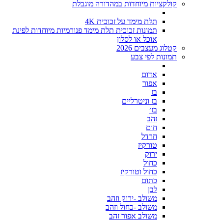
קולקציות מיוחדות במהדורה מוגבלת
תלת מימד על זכוכית 4K
תמונות זכוכית תלת מימד פנורמיות מיוחדות לפינת
אוכל או לסלון
קטלוג מעצבים 2026
תמונות לפי צבע
אדום
אפור
בז
בז וניטרליים
בז׳
זהב
חום
חרדל
טורקיז
ירוק
כחול
כחול וטורקיז
כתום
לבן
משולב -ירוק וזהב
משולב -כחול וזהב
משולב אפור זהב