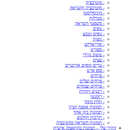
- מוטיבציה
- מוטיבציה והשראה
- מינימליסטי
- מנדלות
- משפטי השראה
- נופים
- נופים וטבע
- נוצות
- סוריאליזם
- ספורט
- עיצוב נורדי
- עצים
- ערים ונופים אורבניים
- פופ ארט
- פרחים
- פרחים ועלים
- פרחים וצמחים
- רבנים ויהדות
- רומנטי
- תלת מימד
- תמונות אופנה ושיק
- תמונות בקו אחד
- תרבות וקולנוע
- תמונות השראה ומוטיבציה
הקיר שלי – תמונות בהתאמה אישית