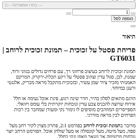
--- בחרו אפשרויות ---
הוספה לסל
תיאור
פריחת פסטל על זכוכית – תמונת זכוכית לרוחב |
GT6031
תמונת זכוכית לרוחב בעיצוב פרחוני רך, עם פרחים גדולים בגווני ורוד,
שמנת, לבן, סגול עדין וצהוב פסטלי על רקע תכלת-ירקרק. המרקם
האמנותי מזכיר ציור שמן עשיר, ובזכוכית מתקבל מראה מבריק, אלגנטי
ורענן במיוחד.
הדגם מתאים לסלון בהיר, חדר שינה רגוע, פינת אוכל נעימה או חלל
אירוח שרוצה להכניס צבע עדין ונוכחות יוקרתית בלי עומס ויזואלי.
הספייסרים המוזהבים מוסיפים לו גימור נקי ומעודן שמחבר בין רכות
הפרחים לבין מראה מודרני.
מדובר ב
תמונת זכוכית לרוחב
בפורמט 2:1, פתרון מצוין לקיר רחב מעל
ספה, מעל מיטה, מעל קונסולה או מעל שולחן אוכל. הפורמט הרחב יוצר
נוכחות מרשימה אך נשאר מאוזן ונקי בחלל.