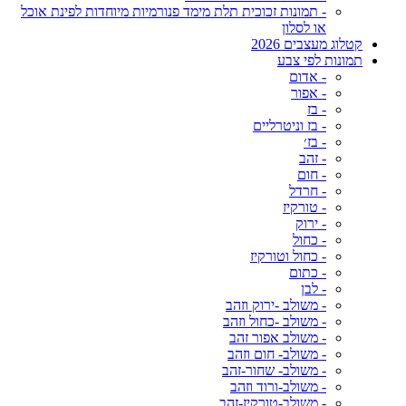
- תמונות זכוכית תלת מימד פנורמיות מיוחדות לפינת אוכל
או לסלון
קטלוג מעצבים 2026
תמונות לפי צבע
- אדום
- אפור
- בז
- בז וניטרליים
- בז׳
- זהב
- חום
- חרדל
- טורקיז
- ירוק
- כחול
- כחול וטורקיז
- כתום
- לבן
- משולב -ירוק וזהב
- משולב -כחול וזהב
- משולב אפור זהב
- משולב- חום וזהב
- משולב- שחור-זהב
- משולב-ורוד וזהב
- משולב-טורקיז-זהב