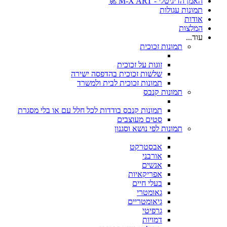
האמן הדיגיטלי - M-X ART 🚀
תמונות עגולות
אודות
המלצות
עוד...
תמונות זכוכית
זוגות על זכוכית
שלשות זכוכית בהדפסה ישירה
תמונות זכוכית לבית ולמשרד
תמונות קנבס
תמונות קנבס בודדות לכל חלל עם או בלי מסגרת
סטים מעוצבים
תמונות לפי נושא וסגנון
אבסטרקט
אורבני
אנשים
אפריקאיות
בעלי חיים
גאומטרי
גיאומטריים
גרפיטי
דמויות