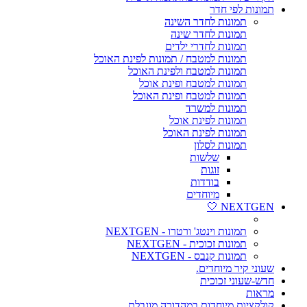
תמונות לפי חדר
תמונות לחדר השינה
תמונות לחדר שינה
תמונות לחדרי ילדים
תמונות למטבח / תמונות לפינת האוכל
תמונות למטבח ולפינת האוכל
תמונות למטבח ופינת אוכל
תמונות למטבח ופינת האוכל
תמונות למשרד
תמונות לפינת אוכל
תמונות לפינת האוכל
תמונות לסלון
שלשות
זוגות
בודדות
מיוחדים
NEXTGEN 🤍
תמונות וינטג' ורטרו - NEXTGEN
תמונות זכוכית - NEXTGEN
תמונות קנבס - NEXTGEN
שעוני קיר מיוחדים.
חדש-שעוני זכוכית
מראות
קולקציות מיוחדות במהדורה מוגבלת