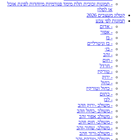
- תמונות זכוכית תלת מימד פנורמיות מיוחדות לפינת אוכל
או לסלון
קטלוג מעצבים 2026
תמונות לפי צבע
- אדום
- אפור
- בז
- בז וניטרליים
- בז׳
- זהב
- חום
- חרדל
- טורקיז
- ירוק
- כחול
- כחול וטורקיז
- כתום
- לבן
- משולב -ירוק וזהב
- משולב -כחול וזהב
- משולב אפור זהב
- משולב- חום וזהב
- משולב- שחור-זהב
- משולב-ורוד וזהב
- משולב-טורקיז-זהב