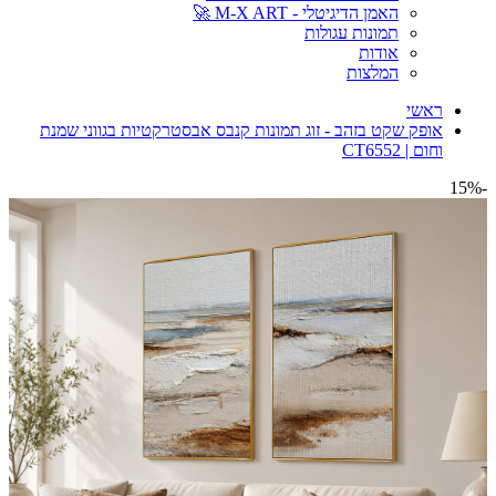
האמן הדיגיטלי - M-X ART 🚀
תמונות עגולות
אודות
המלצות
ראשי
אופק שקט בזהב - זוג תמונות קנבס אבסטרקטיות בגווני שמנת
וחום | CT6552
-15%