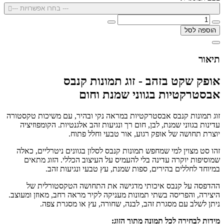
--- בחרו אפשרויות ---
הוספה לסל
תיאור
אופק שקט בזהב - זוג תמונות קנבס
אבסטרקטיות בגווני שמנת וחום
זוג תמונות קנבס אבסטרקטיות במראה נקי ובהיר, עם משיכות טקסטורה
עדינות בגווני שמנת, לבן, חום רך ונגיעות זהב אלגנטיות. הקומפוזיציה
יוצרת תחושה של אופק רגוע, אור טבעי וחלל פתוח.
זהו סט מצוין למי שמחפש תמונות קנבס לסלון בגוונים ניטרליים, כאלה
שמוסיפות יוקרה עדינה בלי להעמיס על העיצוב הכללי. הזוג מתאים
במיוחד לחללים בהירים, ספות שמנת, עץ טבעי ונגיעות זהב.
ההדפסה על קנבס איכותי מדגישה את התחושה הטקסטורלית של
היצירה, והפריסה בשתי תמונות מעניקה לקיר מראה רחב, מאוזן ומעוצב.
ניתן לשלב עם מסגרת זהב, לבנה, שחורה, עץ או מסגרת צפה.
מידות לבחירה לכל תמונה מתוך הזוג: