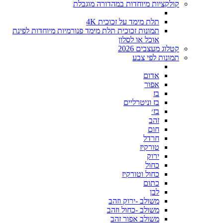
קולקציות מיוחדות במהדורה מוגבלת
תלת מימד על זכוכית 4K
תמונות זכוכית תלת מימד פנורמיות מיוחדות לפינת
אוכל או לסלון
קטלוג מעצבים 2026
תמונות לפי צבע
אדום
אפור
בז
בז וניטרליים
בז׳
זהב
חום
חרדל
טורקיז
ירוק
כחול
כחול וטורקיז
כתום
לבן
משולב -ירוק וזהב
משולב -כחול וזהב
משולב אפור זהב