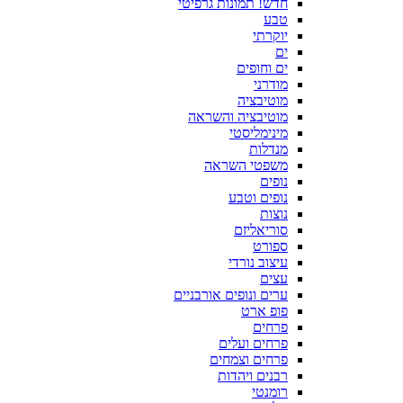
חדש! תמונות גרפיטי
טבע
יוקרתי
ים
ים וחופים
מודרני
מוטיבציה
מוטיבציה והשראה
מינימליסטי
מנדלות
משפטי השראה
נופים
נופים וטבע
נוצות
סוריאליזם
ספורט
עיצוב נורדי
עצים
ערים ונופים אורבניים
פופ ארט
פרחים
פרחים ועלים
פרחים וצמחים
רבנים ויהדות
רומנטי