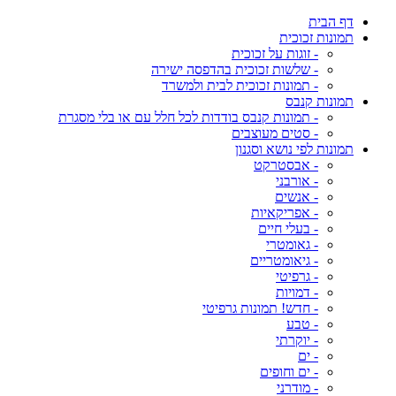
דף הבית
תמונות זכוכית
- זוגות על זכוכית
- שלשות זכוכית בהדפסה ישירה
- תמונות זכוכית לבית ולמשרד
תמונות קנבס
- תמונות קנבס בודדות לכל חלל עם או בלי מסגרת
- סטים מעוצבים
תמונות לפי נושא וסגנון
- אבסטרקט
- אורבני
- אנשים
- אפריקאיות
- בעלי חיים
- גאומטרי
- גיאומטריים
- גרפיטי
- דמויות
- חדש! תמונות גרפיטי
- טבע
- יוקרתי
- ים
- ים וחופים
- מודרני