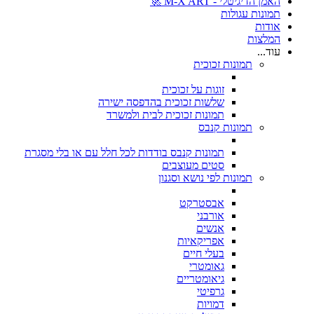
האמן הדיגיטלי - M-X ART 🚀
תמונות עגולות
אודות
המלצות
עוד...
תמונות זכוכית
זוגות על זכוכית
שלשות זכוכית בהדפסה ישירה
תמונות זכוכית לבית ולמשרד
תמונות קנבס
תמונות קנבס בודדות לכל חלל עם או בלי מסגרת
סטים מעוצבים
תמונות לפי נושא וסגנון
אבסטרקט
אורבני
אנשים
אפריקאיות
בעלי חיים
גאומטרי
גיאומטריים
גרפיטי
דמויות