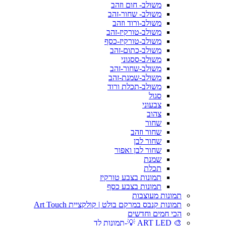
משולב- חום וזהב
משולב- שחור-זהב
משולב-ורוד וזהב
משולב-טורקיז-זהב
משולב-טורקיז-כסף
משולב-כתום-זהב
משולב-ססגוני
משולב-שחור-זהב
משולב-שמנת-זהב
משולב-תכלת ורוד
סגול
צבעוני
צהוב
שחור
שחור וזהב
שחור לבן
שחור לבן ואפור
שמנת
תכלת
תמונות בצבע טורקיז
תמונות בצבע כסף
תמונות מעוצבות
תמונות קנבס במרקם בולט | קולקציית Art Touch
הכי חמים וחדשים
🎨 ART LED 💡-תמונות לד