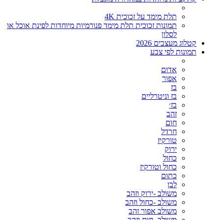
תלת מימד על זכוכית 4K
תמונות זכוכית תלת מימד פנורמיות מיוחדות לפינת אוכל או
לסלון
קטלוג מעצבים 2026
תמונות לפי צבע
אדום
אפור
בז
בז וניטרליים
בז׳
זהב
חום
חרדל
טורקיז
ירוק
כחול
כחול וטורקיז
כתום
לבן
משולב -ירוק וזהב
משולב -כחול וזהב
משולב אפור זהב
משולב- חום וזהב