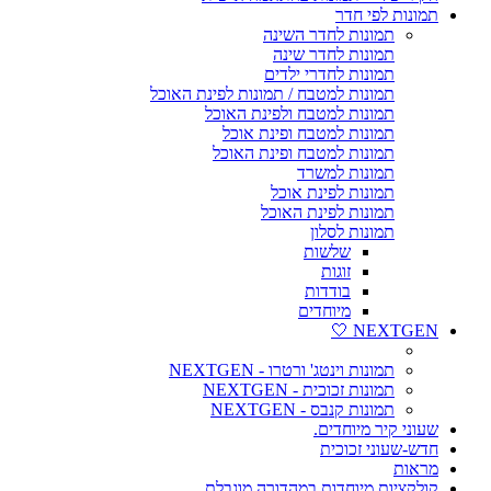
תמונות לפי חדר
תמונות לחדר השינה
תמונות לחדר שינה
תמונות לחדרי ילדים
תמונות למטבח / תמונות לפינת האוכל
תמונות למטבח ולפינת האוכל
תמונות למטבח ופינת אוכל
תמונות למטבח ופינת האוכל
תמונות למשרד
תמונות לפינת אוכל
תמונות לפינת האוכל
תמונות לסלון
שלשות
זוגות
בודדות
מיוחדים
NEXTGEN 🤍
תמונות וינטג' ורטרו - NEXTGEN
תמונות זכוכית - NEXTGEN
תמונות קנבס - NEXTGEN
שעוני קיר מיוחדים.
חדש-שעוני זכוכית
מראות
קולקציות מיוחדות במהדורה מוגבלת