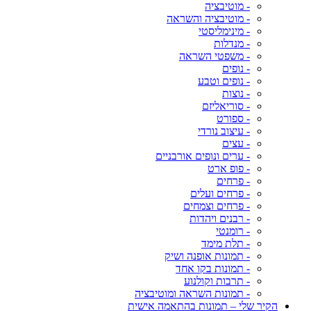
- מוטיבציה
- מוטיבציה והשראה
- מינימליסטי
- מנדלות
- משפטי השראה
- נופים
- נופים וטבע
- נוצות
- סוריאליזם
- ספורט
- עיצוב נורדי
- עצים
- ערים ונופים אורבניים
- פופ ארט
- פרחים
- פרחים ועלים
- פרחים וצמחים
- רבנים ויהדות
- רומנטי
- תלת מימד
- תמונות אופנה ושיק
- תמונות בקו אחד
- תרבות וקולנוע
- תמונות השראה ומוטיבציה
הקיר שלי – תמונות בהתאמה אישית