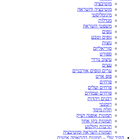
מוטיבציה
מוטיבציה והשראה
מינימליסטי
מנדלות
משפטי השראה
נופים
נופים וטבע
נוצות
סוריאליזם
ספורט
עיצוב נורדי
עצים
ערים ונופים אורבניים
פופ ארט
פרחים
פרחים ועלים
פרחים וצמחים
רבנים ויהדות
רומנטי
תלת מימד
תמונות אופנה ושיק
תמונות בקו אחד
תרבות וקולנוע
תמונות השראה ומוטיבציה
הקיר שלי – תמונות בהתאמה אישית