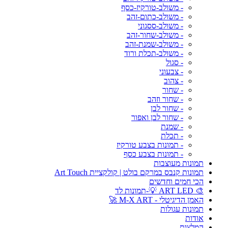
- משולב-טורקיז-כסף
- משולב-כתום-זהב
- משולב-ססגוני
- משולב-שחור-זהב
- משולב-שמנת-זהב
- משולב-תכלת ורוד
- סגול
- צבעוני
- צהוב
- שחור
- שחור וזהב
- שחור לבן
- שחור לבן ואפור
- שמנת
- תכלת
- תמונות בצבע טורקיז
- תמונות בצבע כסף
תמונות מעוצבות
תמונות קנבס במרקם בולט | קולקציית Art Touch
הכי חמים וחדשים
🎨 ART LED 💡-תמונות לד
האמן הדיגיטלי - M-X ART 🚀
תמונות עגולות
אודות
המלצות