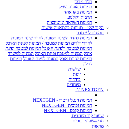
תלת מימד
תמונות אופנה ושיק
תמונות בקו אחד
תרבות וקולנוע
תמונות השראה ומוטיבציה
הקיר שלי – תמונות בהתאמה אישית
תמונות לפי חדר
תמונות לחדר השינה
תמונות לחדר שינה
תמונות
לחדרי ילדים
תמונות למטבח / תמונות לפינת האוכל
תמונות למטבח ולפינת האוכל
תמונות למטבח ופינת
אוכל
תמונות למטבח ופינת האוכל
תמונות למשרד
תמונות לפינת אוכל
תמונות לפינת האוכל
תמונות
לסלון
שלשות
זוגות
בודדות
מיוחדים
NEXTGEN 🤍
תמונות וינטג' ורטרו - NEXTGEN
תמונות זכוכית - NEXTGEN
תמונות קנבס - NEXTGEN
שעוני קיר מיוחדים.
חדש-שעוני זכוכית
מראות