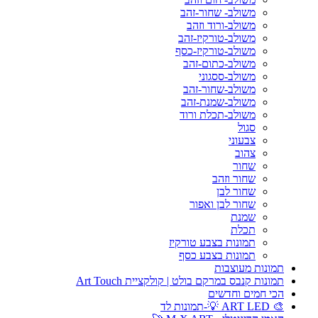
משולב- שחור-זהב
משולב-ורוד וזהב
משולב-טורקיז-זהב
משולב-טורקיז-כסף
משולב-כתום-זהב
משולב-ססגוני
משולב-שחור-זהב
משולב-שמנת-זהב
משולב-תכלת ורוד
סגול
צבעוני
צהוב
שחור
שחור וזהב
שחור לבן
שחור לבן ואפור
שמנת
תכלת
תמונות בצבע טורקיז
תמונות בצבע כסף
תמונות מעוצבות
תמונות קנבס במרקם בולט | קולקציית Art Touch
הכי חמים וחדשים
🎨 ART LED 💡-תמונות לד