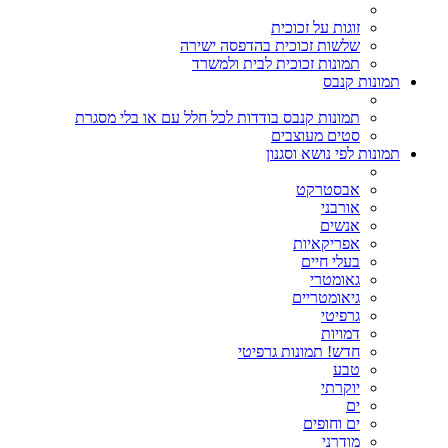
זוגות על זכוכית
שלשות זכוכית בהדפסה ישירה
תמונות זכוכית לבית ולמשרד
תמונות קנבס
תמונות קנבס בודדות לכל חלל עם או בלי מסגרת
סטים מעוצבים
תמונות לפי נושא וסגנון
אבסטרקט
אורבני
אנשים
אפריקאיות
בעלי חיים
גאומטרי
גיאומטריים
גרפיטי
דמויות
חדש! תמונות גרפיטי
טבע
יוקרתי
ים
ים וחופים
מודרני