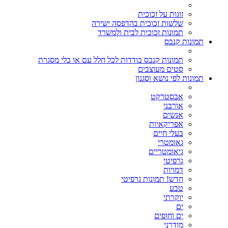
זוגות על זכוכית
שלשות זכוכית בהדפסה ישירה
תמונות זכוכית לבית ולמשרד
תמונות קנבס
תמונות קנבס בודדות לכל חלל עם או בלי מסגרת
סטים מעוצבים
תמונות לפי נושא וסגנון
אבסטרקט
אורבני
אנשים
אפריקאיות
בעלי חיים
גאומטרי
גיאומטריים
גרפיטי
דמויות
חדש! תמונות גרפיטי
טבע
יוקרתי
ים
ים וחופים
מודרני