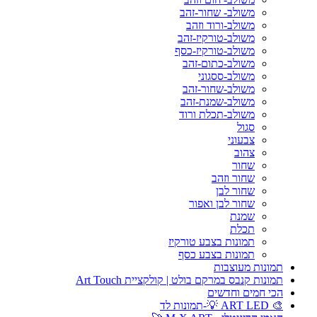
משולב- שחור-זהב
משולב-ורוד וזהב
משולב-טורקיז-זהב
משולב-טורקיז-כסף
משולב-כתום-זהב
משולב-ססגוני
משולב-שחור-זהב
משולב-שמנת-זהב
משולב-תכלת ורוד
סגול
צבעוני
צהוב
שחור
שחור וזהב
שחור לבן
שחור לבן ואפור
שמנת
תכלת
תמונות בצבע טורקיז
תמונות בצבע כסף
תמונות מעוצבות
תמונות קנבס במרקם בולט | קולקציית Art Touch
הכי חמים וחדשים
🎨 ART LED 💡-תמונות לד