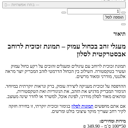
--- בחרו אפשרויות ---
הוספה לסל
תיאור
מעגלי זהב בכחול עמוק – תמונת זכוכית לרוחב
אבסטרקטית לסלון
תמונת זכוכית לרוחב עם עיגולים ומעגלים זהובים על רקע כחול עמוק
ועשיר בטקסטורה. השילוב בין הכחול הדרמטי לזהב המבריק יוצר מראה
אלגנטי, מודרני ומאוד מרשים.
ההדפסה על זכוכית מעניקה ליצירה עומק, ברק ונראות יוקרתית במיוחד.
הגימור המבריק מדגיש את הזהב, את הניגודיות ואת הטקסטורות,
ומתאים מאוד לסלון מודרני, לפינת אוכל, למשרד או לחדר שינה מעוצב.
אם אתם מחפשים
תמונות לסלון
בגימור זכוכית יוקרתי, זו בחירה חזקה
לקיר רחב שצריך מוקד עיצובי בולט ומרשים.
מידות ומחירים:
50*100 ס`מ – 349.90 ₪