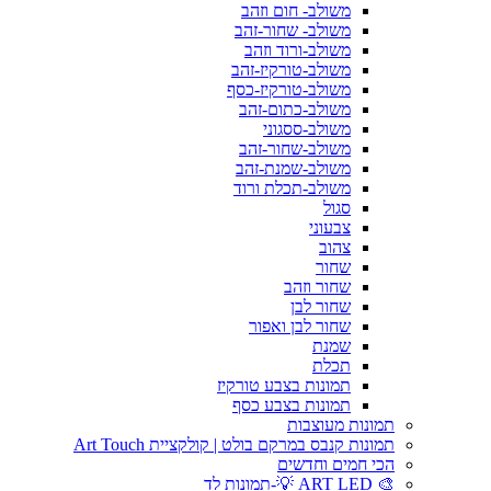
משולב- חום וזהב
משולב- שחור-זהב
משולב-ורוד וזהב
משולב-טורקיז-זהב
משולב-טורקיז-כסף
משולב-כתום-זהב
משולב-ססגוני
משולב-שחור-זהב
משולב-שמנת-זהב
משולב-תכלת ורוד
סגול
צבעוני
צהוב
שחור
שחור וזהב
שחור לבן
שחור לבן ואפור
שמנת
תכלת
תמונות בצבע טורקיז
תמונות בצבע כסף
תמונות מעוצבות
תמונות קנבס במרקם בולט | קולקציית Art Touch
הכי חמים וחדשים
🎨 ART LED 💡-תמונות לד