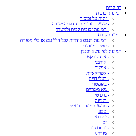
דף הבית
תמונות זכוכית
- זוגות על זכוכית
- שלשות זכוכית בהדפסה ישירה
- תמונות זכוכית לבית ולמשרד
תמונות קנבס
- תמונות קנבס בודדות לכל חלל עם או בלי מסגרת
- סטים מעוצבים
תמונות לפי נושא וסגנון
- אבסטרקט
- אורבני
- אנשים
- אפריקאיות
- בעלי חיים
- גאומטרי
- גיאומטריים
- גרפיטי
- דמויות
- חדש! תמונות גרפיטי
- טבע
- יוקרתי
- ים
- ים וחופים
- מודרני