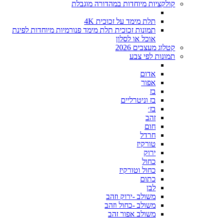
קולקציות מיוחדות במהדורה מוגבלת
תלת מימד על זכוכית 4K
תמונות זכוכית תלת מימד פנורמיות מיוחדות לפינת
אוכל או לסלון
קטלוג מעצבים 2026
תמונות לפי צבע
אדום
אפור
בז
בז וניטרליים
בז׳
זהב
חום
חרדל
טורקיז
ירוק
כחול
כחול וטורקיז
כתום
לבן
משולב -ירוק וזהב
משולב -כחול וזהב
משולב אפור זהב