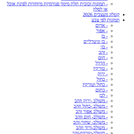
- תמונות זכוכית תלת מימד פנורמיות מיוחדות לפינת אוכל
או לסלון
קטלוג מעצבים 2026
תמונות לפי צבע
- אדום
- אפור
- בז
- בז וניטרליים
- בז׳
- זהב
- חום
- חרדל
- טורקיז
- ירוק
- כחול
- כחול וטורקיז
- כתום
- לבן
- משולב -ירוק וזהב
- משולב -כחול וזהב
- משולב אפור זהב
- משולב- חום וזהב
- משולב- שחור-זהב
- משולב-ורוד וזהב
- משולב-טורקיז-זהב