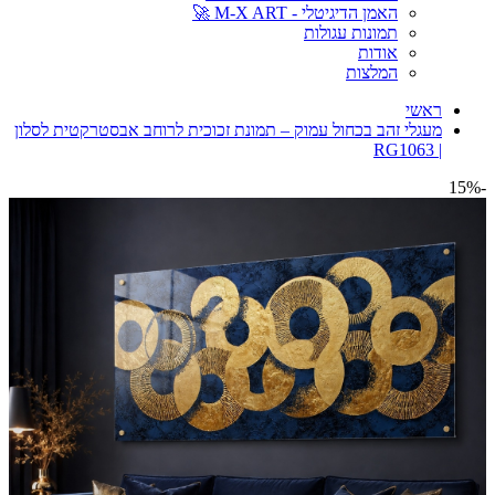
האמן הדיגיטלי - M-X ART 🚀
תמונות עגולות
אודות
המלצות
ראשי
מעגלי זהב בכחול עמוק – תמונת זכוכית לרוחב אבסטרקטית לסלון
| RG1063
-15%