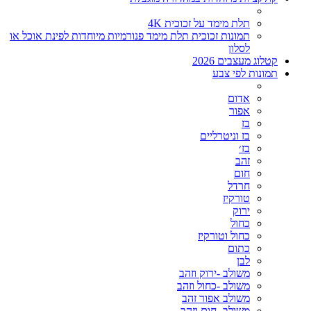
תלת מימד על זכוכית 4K
תמונות זכוכית תלת מימד פנורמיות מיוחדות לפינת אוכל או
לסלון
קטלוג מעצבים 2026
תמונות לפי צבע
אדום
אפור
בז
בז וניטרליים
בז׳
זהב
חום
חרדל
טורקיז
ירוק
כחול
כחול וטורקיז
כתום
לבן
משולב -ירוק וזהב
משולב -כחול וזהב
משולב אפור זהב
משולב- חום וזהב