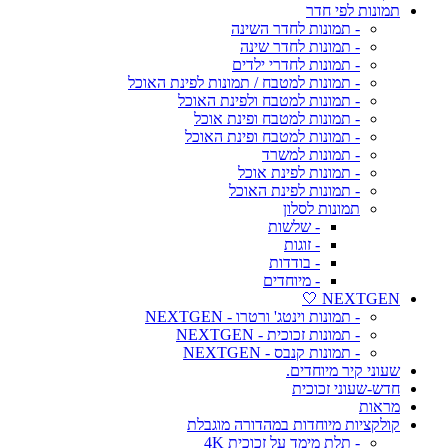
תמונות לפי חדר
- תמונות לחדר השינה
- תמונות לחדר שינה
- תמונות לחדרי ילדים
- תמונות למטבח / תמונות לפינת האוכל
- תמונות למטבח ולפינת האוכל
- תמונות למטבח ופינת אוכל
- תמונות למטבח ופינת האוכל
- תמונות למשרד
- תמונות לפינת אוכל
- תמונות לפינת האוכל
תמונות לסלון
- שלשות
- זוגות
- בודדות
- מיוחדים
NEXTGEN 🤍
- תמונות וינטג' ורטרו - NEXTGEN
- תמונות זכוכית - NEXTGEN
- תמונות קנבס - NEXTGEN
שעוני קיר מיוחדים.
חדש-שעוני זכוכית
מראות
קולקציות מיוחדות במהדורה מוגבלת
- תלת מימד על זכוכית 4K