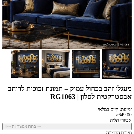
מעגלי זהב בכחול עמוק – תמונת זכוכית לרוחב
אבסטרקטית לסלון | RG1063
זמינות: קיים במלאי
₪649.00
אביזרי תליה
--- בחרו אפשרויות ---
מידות התמונה