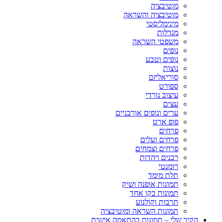
מוטיבציה
מוטיבציה והשראה
מינימליסטי
מנדלות
משפטי השראה
נופים
נופים וטבע
נוצות
סוריאליזם
ספורט
עיצוב נורדי
עצים
ערים ונופים אורבניים
פופ ארט
פרחים
פרחים ועלים
פרחים וצמחים
רבנים ויהדות
רומנטי
תלת מימד
תמונות אופנה ושיק
תמונות בקו אחד
תרבות וקולנוע
תמונות השראה ומוטיבציה
הקיר שלי – תמונות בהתאמה אישית