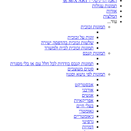
האמן הדיגיטלי - M-X ART 🚀
תמונות עגולות
אודות
המלצות
עוד...
תמונות זכוכית
זוגות על זכוכית
שלשות זכוכית בהדפסה ישירה
תמונות זכוכית לבית ולמשרד
תמונות קנבס
תמונות קנבס בודדות לכל חלל עם או בלי מסגרת
סטים מעוצבים
תמונות לפי נושא וסגנון
אבסטרקט
אורבני
אנשים
אפריקאיות
בעלי חיים
גאומטרי
גיאומטריים
גרפיטי
דמויות