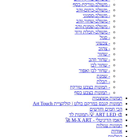
- משולב-טורקיז-כסף
- משולב-כתום-זהב
- משולב-ססגוני
- משולב-שחור-זהב
- משולב-שמנת-זהב
- משולב-תכלת ורוד
- סגול
- צבעוני
- צהוב
- שחור
- שחור וזהב
- שחור לבן
- שחור לבן ואפור
- שמנת
- תכלת
- תמונות בצבע טורקיז
- תמונות בצבע כסף
תמונות מעוצבות
תמונות קנבס במרקם בולט | קולקציית Art Touch
הכי חמים וחדשים
🎨 ART LED 💡-תמונות לד
האמן הדיגיטלי - M-X ART 🚀
תמונות עגולות
אודות
המלצות