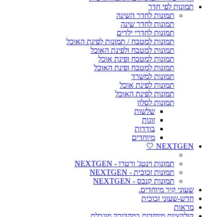
תמונות לפי חדר
תמונות לחדר השינה
תמונות לחדר שינה
תמונות לחדרי ילדים
תמונות למטבח / תמונות לפינת האוכל
תמונות למטבח ולפינת האוכל
תמונות למטבח ופינת אוכל
תמונות למטבח ופינת האוכל
תמונות למשרד
תמונות לפינת אוכל
תמונות לפינת האוכל
תמונות לסלון
שלשות
זוגות
בודדות
מיוחדים
NEXTGEN 🤍
תמונות וינטג' ורטרו - NEXTGEN
תמונות זכוכית - NEXTGEN
תמונות קנבס - NEXTGEN
שעוני קיר מיוחדים.
חדש-שעוני זכוכית
מראות
קולקציות מיוחדות במהדורה מוגבלת