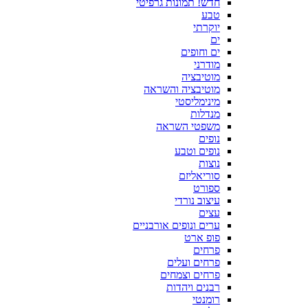
חדש! תמונות גרפיטי
טבע
יוקרתי
ים
ים וחופים
מודרני
מוטיבציה
מוטיבציה והשראה
מינימליסטי
מנדלות
משפטי השראה
נופים
נופים וטבע
נוצות
סוריאליזם
ספורט
עיצוב נורדי
עצים
ערים ונופים אורבניים
פופ ארט
פרחים
פרחים ועלים
פרחים וצמחים
רבנים ויהדות
רומנטי