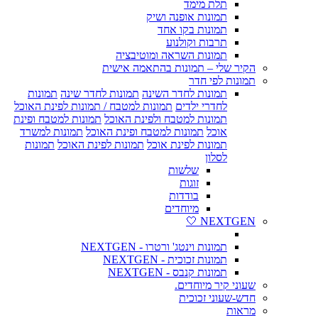
תלת מימד
תמונות אופנה ושיק
תמונות בקו אחד
תרבות וקולנוע
תמונות השראה ומוטיבציה
הקיר שלי – תמונות בהתאמה אישית
תמונות לפי חדר
תמונות לחדר השינה
תמונות לחדר שינה
תמונות
לחדרי ילדים
תמונות למטבח / תמונות לפינת האוכל
תמונות למטבח ולפינת האוכל
תמונות למטבח ופינת
אוכל
תמונות למטבח ופינת האוכל
תמונות למשרד
תמונות לפינת אוכל
תמונות לפינת האוכל
תמונות
לסלון
שלשות
זוגות
בודדות
מיוחדים
NEXTGEN 🤍
תמונות וינטג' ורטרו - NEXTGEN
תמונות זכוכית - NEXTGEN
תמונות קנבס - NEXTGEN
שעוני קיר מיוחדים.
חדש-שעוני זכוכית
מראות