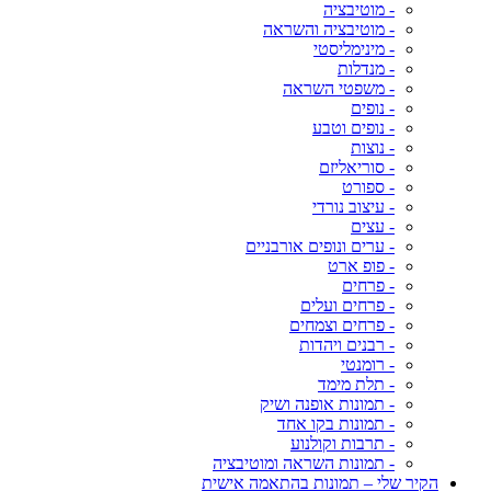
- מוטיבציה
- מוטיבציה והשראה
- מינימליסטי
- מנדלות
- משפטי השראה
- נופים
- נופים וטבע
- נוצות
- סוריאליזם
- ספורט
- עיצוב נורדי
- עצים
- ערים ונופים אורבניים
- פופ ארט
- פרחים
- פרחים ועלים
- פרחים וצמחים
- רבנים ויהדות
- רומנטי
- תלת מימד
- תמונות אופנה ושיק
- תמונות בקו אחד
- תרבות וקולנוע
- תמונות השראה ומוטיבציה
הקיר שלי – תמונות בהתאמה אישית