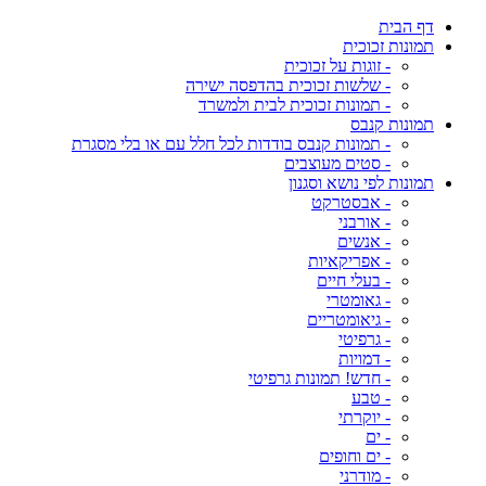
דף הבית
תמונות זכוכית
- זוגות על זכוכית
- שלשות זכוכית בהדפסה ישירה
- תמונות זכוכית לבית ולמשרד
תמונות קנבס
- תמונות קנבס בודדות לכל חלל עם או בלי מסגרת
- סטים מעוצבים
תמונות לפי נושא וסגנון
- אבסטרקט
- אורבני
- אנשים
- אפריקאיות
- בעלי חיים
- גאומטרי
- גיאומטריים
- גרפיטי
- דמויות
- חדש! תמונות גרפיטי
- טבע
- יוקרתי
- ים
- ים וחופים
- מודרני