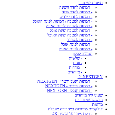
תמונות לפי חדר
- תמונות לחדר השינה
- תמונות לחדר שינה
- תמונות לחדרי ילדים
- תמונות למטבח / תמונות לפינת האוכל
- תמונות למטבח ולפינת האוכל
- תמונות למטבח ופינת אוכל
- תמונות למטבח ופינת האוכל
- תמונות למשרד
- תמונות לפינת אוכל
- תמונות לפינת האוכל
תמונות לסלון
- שלשות
- זוגות
- בודדות
- מיוחדים
NEXTGEN 🤍
- תמונות וינטג' ורטרו - NEXTGEN
- תמונות זכוכית - NEXTGEN
- תמונות קנבס - NEXTGEN
שעוני קיר מיוחדים.
חדש-שעוני זכוכית
מראות
קולקציות מיוחדות במהדורה מוגבלת
- תלת מימד על זכוכית 4K