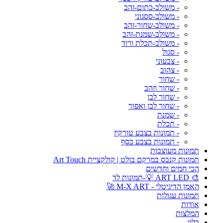
- משולב-כתום-זהב
- משולב-ססגוני
- משולב-שחור-זהב
- משולב-שמנת-זהב
- משולב-תכלת ורוד
- סגול
- צבעוני
- צהוב
- שחור
- שחור וזהב
- שחור לבן
- שחור לבן ואפור
- שמנת
- תכלת
- תמונות בצבע טורקיז
- תמונות בצבע כסף
תמונות מעוצבות
תמונות קנבס במרקם בולט | קולקציית Art Touch
הכי חמים וחדשים
🎨 ART LED 💡-תמונות לד
האמן הדיגיטלי - M-X ART 🚀
תמונות עגולות
אודות
המלצות
בלוג