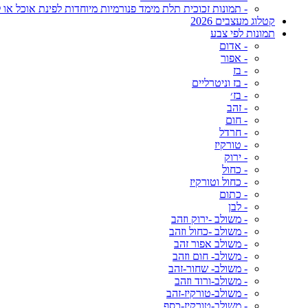
- תמונות זכוכית תלת מימד פנורמיות מיוחדות לפינת אוכל או ל
קטלוג מעצבים 2026
תמונות לפי צבע
- אדום
- אפור
- בז
- בז וניטרליים
- בז׳
- זהב
- חום
- חרדל
- טורקיז
- ירוק
- כחול
- כחול וטורקיז
- כתום
- לבן
- משולב -ירוק וזהב
- משולב -כחול וזהב
- משולב אפור זהב
- משולב- חום וזהב
- משולב- שחור-זהב
- משולב-ורוד וזהב
- משולב-טורקיז-זהב
- משולב-טורקיז-כסף