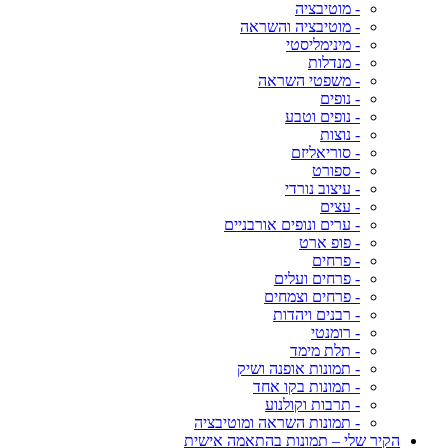
- מוטיבציה
- מוטיבציה והשראה
- מינימליסטי
- מנדלות
- משפטי השראה
- נופים
- נופים וטבע
- נוצות
- סוריאליזם
- ספורט
- עיצוב נורדי
- עצים
- ערים ונופים אורבניים
- פופ ארט
- פרחים
- פרחים ועלים
- פרחים וצמחים
- רבנים ויהדות
- רומנטי
- תלת מימד
- תמונות אופנה ושיק
- תמונות בקו אחד
- תרבות וקולנוע
- תמונות השראה ומוטיבציה
הקיר שלי – תמונות בהתאמה אישית