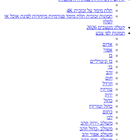
תלת מימד על זכוכית 4K
תמונות זכוכית תלת מימד פנורמיות מיוחדות לפינת אוכל או
לסלון
קטלוג מעצבים 2026
תמונות לפי צבע
אדום
אפור
בז
בז וניטרליים
בז׳
זהב
חום
חרדל
טורקיז
ירוק
כחול
כחול וטורקיז
כתום
לבן
משולב -ירוק וזהב
משולב -כחול וזהב
משולב אפור זהב
משולב- חום וזהב