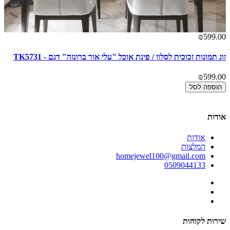
00
₪599.00
זוג תמונות זכוכית לסלון / פינת אוכל "עלי אור ברונזה" דגם - TK5731
זו
00
₪599.00
הוספה לסל
אודות
אודות
המלצות
homejewel100@gmail.com
0509044133
שירות לקוחות