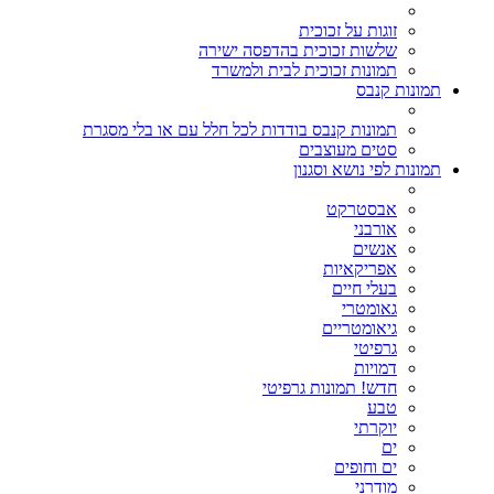
זוגות על זכוכית
שלשות זכוכית בהדפסה ישירה
תמונות זכוכית לבית ולמשרד
תמונות קנבס
תמונות קנבס בודדות לכל חלל עם או בלי מסגרת
סטים מעוצבים
תמונות לפי נושא וסגנון
אבסטרקט
אורבני
אנשים
אפריקאיות
בעלי חיים
גאומטרי
גיאומטריים
גרפיטי
דמויות
חדש! תמונות גרפיטי
טבע
יוקרתי
ים
ים וחופים
מודרני