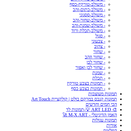
- משולב-טורקיז-כסף
- משולב-כתום-זהב
- משולב-ססגוני
- משולב-שחור-זהב
- משולב-שמנת-זהב
- משולב-תכלת ורוד
- סגול
- צבעוני
- צהוב
- שחור
- שחור וזהב
- שחור לבן
- שחור לבן ואפור
- שמנת
- תכלת
- תמונות בצבע טורקיז
- תמונות בצבע כסף
תמונות מעוצבות
תמונות קנבס במרקם בולט | קולקציית Art Touch
הכי חמים וחדשים
🎨 ART LED 💡-תמונות לד
האמן הדיגיטלי - M-X ART 🚀
תמונות עגולות
אודות
המלצות