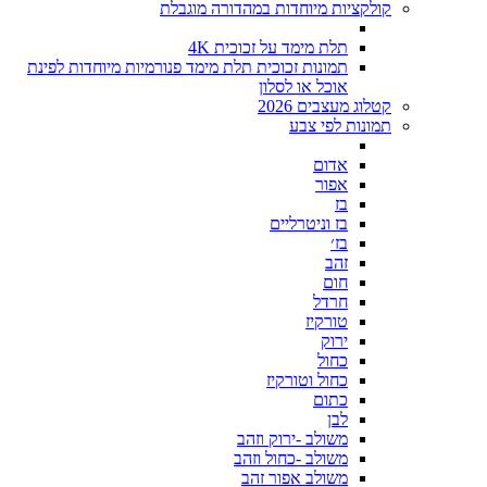
קולקציות מיוחדות במהדורה מוגבלת
תלת מימד על זכוכית 4K
תמונות זכוכית תלת מימד פנורמיות מיוחדות לפינת
אוכל או לסלון
קטלוג מעצבים 2026
תמונות לפי צבע
אדום
אפור
בז
בז וניטרליים
בז׳
זהב
חום
חרדל
טורקיז
ירוק
כחול
כחול וטורקיז
כתום
לבן
משולב -ירוק וזהב
משולב -כחול וזהב
משולב אפור זהב