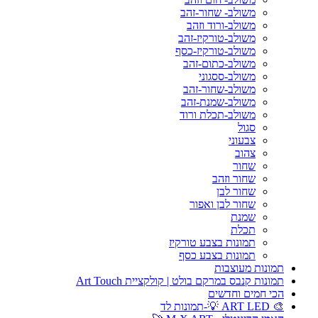
משולב- שחור-זהב
משולב-ורוד וזהב
משולב-טורקיז-זהב
משולב-טורקיז-כסף
משולב-כתום-זהב
משולב-ססגוני
משולב-שחור-זהב
משולב-שמנת-זהב
משולב-תכלת ורוד
סגול
צבעוני
צהוב
שחור
שחור וזהב
שחור לבן
שחור לבן ואפור
שמנת
תכלת
תמונות בצבע טורקיז
תמונות בצבע כסף
תמונות מעוצבות
תמונות קנבס במרקם בולט | קולקציית Art Touch
הכי חמים וחדשים
🎨 ART LED 💡-תמונות לד