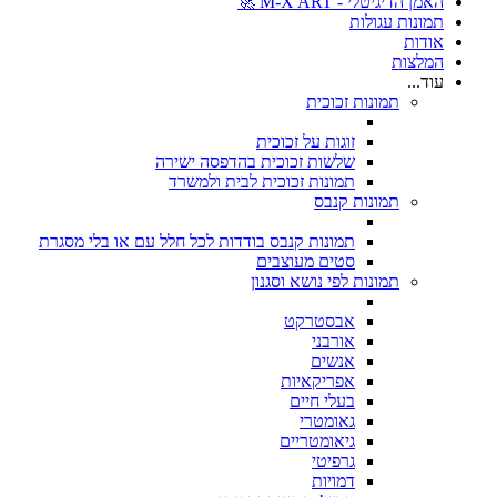
האמן הדיגיטלי - M-X ART 🚀
תמונות עגולות
אודות
המלצות
עוד...
תמונות זכוכית
זוגות על זכוכית
שלשות זכוכית בהדפסה ישירה
תמונות זכוכית לבית ולמשרד
תמונות קנבס
תמונות קנבס בודדות לכל חלל עם או בלי מסגרת
סטים מעוצבים
תמונות לפי נושא וסגנון
אבסטרקט
אורבני
אנשים
אפריקאיות
בעלי חיים
גאומטרי
גיאומטריים
גרפיטי
דמויות