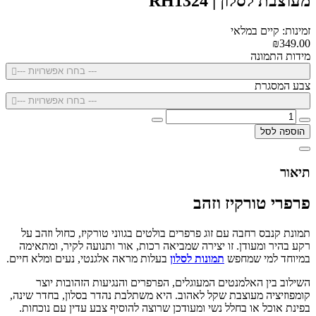
מעוצבת לסלון | RH1324
זמינות: קיים במלאי
₪349.00
מידות התמונה
--- בחרו אפשרויות ---
צבע המסגרת
--- בחרו אפשרויות ---
הוספה לסל
תיאור
פרפרי טורקיז וזהב
תמונת קנבס רחבה עם זוג פרפרים בולטים בגווני טורקיז, כחול וזהב על
רקע בהיר ומעודן. זו יצירה שמביאה רכות, אור ותנועה לקיר, ומתאימה
במיוחד למי שמחפש
תמונות לסלון
בעלות מראה אלגנטי, נעים ומלא חיים.
השילוב בין האלמנטים המעוגלים, הפרפרים והנגיעות הזהובות יוצר
קומפוזיציה מעוצבת שקל לאהוב. היא משתלבת נהדר בסלון, בחדר שינה,
בפינת אוכל או בחלל נשי ומעודכן שרוצה להוסיף צבע עדין עם נוכחות.