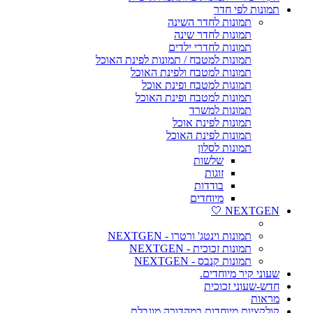
תמונות לפי חדר
תמונות לחדר השינה
תמונות לחדר שינה
תמונות לחדרי ילדים
תמונות למטבח / תמונות לפינת האוכל
תמונות למטבח ולפינת האוכל
תמונות למטבח ופינת אוכל
תמונות למטבח ופינת האוכל
תמונות למשרד
תמונות לפינת אוכל
תמונות לפינת האוכל
תמונות לסלון
שלשות
זוגות
בודדות
מיוחדים
NEXTGEN 🤍
תמונות וינטג' ורטרו - NEXTGEN
תמונות זכוכית - NEXTGEN
תמונות קנבס - NEXTGEN
שעוני קיר מיוחדים.
חדש-שעוני זכוכית
מראות
קולקציות מיוחדות במהדורה מוגבלת