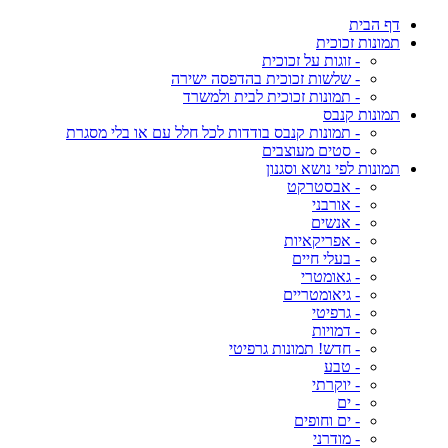
דף הבית
תמונות זכוכית
- זוגות על זכוכית
- שלשות זכוכית בהדפסה ישירה
- תמונות זכוכית לבית ולמשרד
תמונות קנבס
- תמונות קנבס בודדות לכל חלל עם או בלי מסגרת
- סטים מעוצבים
תמונות לפי נושא וסגנון
- אבסטרקט
- אורבני
- אנשים
- אפריקאיות
- בעלי חיים
- גאומטרי
- גיאומטריים
- גרפיטי
- דמויות
- חדש! תמונות גרפיטי
- טבע
- יוקרתי
- ים
- ים וחופים
- מודרני