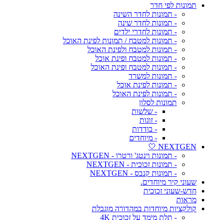
תמונות לפי חדר
- תמונות לחדר השינה
- תמונות לחדר שינה
- תמונות לחדרי ילדים
- תמונות למטבח / תמונות לפינת האוכל
- תמונות למטבח ולפינת האוכל
- תמונות למטבח ופינת אוכל
- תמונות למטבח ופינת האוכל
- תמונות למשרד
- תמונות לפינת אוכל
- תמונות לפינת האוכל
תמונות לסלון
- שלשות
- זוגות
- בודדות
- מיוחדים
NEXTGEN 🤍
- תמונות וינטג' ורטרו - NEXTGEN
- תמונות זכוכית - NEXTGEN
- תמונות קנבס - NEXTGEN
שעוני קיר מיוחדים.
חדש-שעוני זכוכית
מראות
קולקציות מיוחדות במהדורה מוגבלת
- תלת מימד על זכוכית 4K