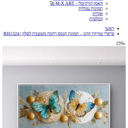
האמן הדיגיטלי - M-X ART 🚀
תמונות עגולות
אודות
המלצות
ראשי
פרפרי טורקיז וזהב – תמונת קנבס רחבה מעוצבת לסלון | RH1324
-15%