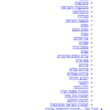
מוטיבציה
מוטיבציה והשראה
מינימליסטי
מנדלות
משפטי השראה
נופים
נופים וטבע
נוצות
סוריאליזם
ספורט
עיצוב נורדי
עצים
ערים ונופים אורבניים
פופ ארט
פרחים
פרחים ועלים
פרחים וצמחים
רבנים ויהדות
רומנטי
תלת מימד
תמונות אופנה ושיק
תמונות בקו אחד
תרבות וקולנוע
תמונות השראה ומוטיבציה
הקיר שלי – תמונות בהתאמה אישית