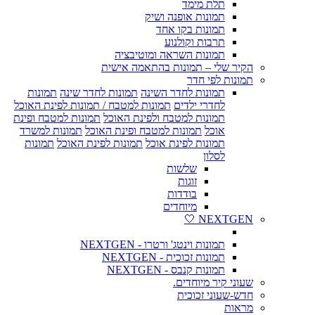
תלת מימד
תמונות אופנה ושיק
תמונות בקו אחד
תרבות וקולנוע
תמונות השראה ומוטיבציה
הקיר שלי – תמונות בהתאמה אישית
תמונות לפי חדר
תמונות לחדר השינה
תמונות לחדר שינה
תמונות
לחדרי ילדים
תמונות למטבח / תמונות לפינת האוכל
תמונות למטבח ולפינת האוכל
תמונות למטבח ופינת
אוכל
תמונות למטבח ופינת האוכל
תמונות למשרד
תמונות לפינת אוכל
תמונות לפינת האוכל
תמונות
לסלון
שלשות
זוגות
בודדות
מיוחדים
NEXTGEN 🤍
תמונות וינטג' ורטרו - NEXTGEN
תמונות זכוכית - NEXTGEN
תמונות קנבס - NEXTGEN
שעוני קיר מיוחדים.
חדש-שעוני זכוכית
מראות