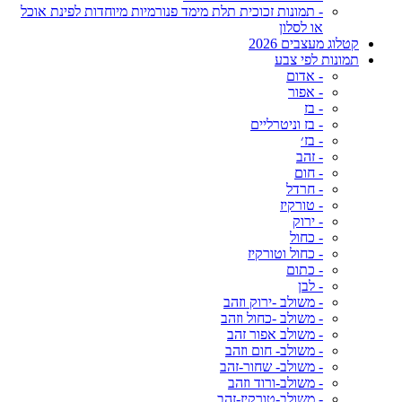
- תמונות זכוכית תלת מימד פנורמיות מיוחדות לפינת אוכל
או לסלון
קטלוג מעצבים 2026
תמונות לפי צבע
- אדום
- אפור
- בז
- בז וניטרליים
- בז׳
- זהב
- חום
- חרדל
- טורקיז
- ירוק
- כחול
- כחול וטורקיז
- כתום
- לבן
- משולב -ירוק וזהב
- משולב -כחול וזהב
- משולב אפור זהב
- משולב- חום וזהב
- משולב- שחור-זהב
- משולב-ורוד וזהב
- משולב-טורקיז-זהב