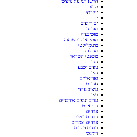
חדש! תמונות גרפיטי
טבע
יוקרתי
ים
ים וחופים
מודרני
מוטיבציה
מוטיבציה והשראה
מינימליסטי
מנדלות
משפטי השראה
נופים
נופים וטבע
נוצות
סוריאליזם
ספורט
עיצוב נורדי
עצים
ערים ונופים אורבניים
פופ ארט
פרחים
פרחים ועלים
פרחים וצמחים
רבנים ויהדות
רומנטי