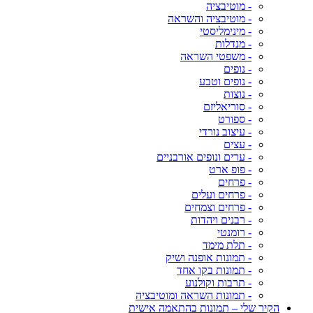
- מוטיבציה
- מוטיבציה והשראה
- מינימליסטי
- מנדלות
- משפטי השראה
- נופים
- נופים וטבע
- נוצות
- סוריאליזם
- ספורט
- עיצוב נורדי
- עצים
- ערים ונופים אורבניים
- פופ ארט
- פרחים
- פרחים ועלים
- פרחים וצמחים
- רבנים ויהדות
- רומנטי
- תלת מימד
- תמונות אופנה ושיק
- תמונות בקו אחד
- תרבות וקולנוע
- תמונות השראה ומוטיבציה
הקיר שלי – תמונות בהתאמה אישית