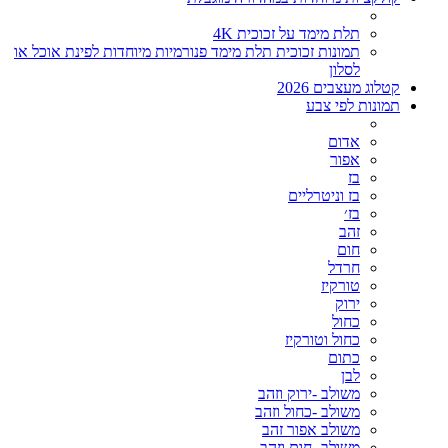
תלת מימד על זכוכית 4K
תמונות זכוכית תלת מימד פנורמיות מיוחדות לפינת אוכל או
לסלון
קטלוג מעצבים 2026
תמונות לפי צבע
אדום
אפור
בז
בז וניטרליים
בז׳
זהב
חום
חרדל
טורקיז
ירוק
כחול
כחול וטורקיז
כתום
לבן
משולב -ירוק וזהב
משולב -כחול וזהב
משולב אפור זהב
משולב- חום וזהב