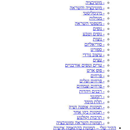
- מוטיבציה
- מוטיבציה והשראה
- מינימליסטי
- מנדלות
- משפטי השראה
- נופים
- נופים וטבע
- נוצות
- סוריאליזם
- ספורט
- עיצוב נורדי
- עצים
- ערים ונופים אורבניים
- פופ ארט
- פרחים
- פרחים ועלים
- פרחים וצמחים
- רבנים ויהדות
- רומנטי
- תלת מימד
- תמונות אופנה ושיק
- תמונות בקו אחד
- תרבות וקולנוע
- תמונות השראה ומוטיבציה
הקיר שלי – תמונות בהתאמה אישית