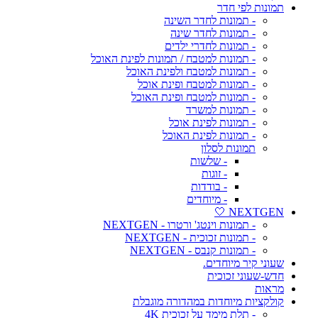
תמונות לפי חדר
- תמונות לחדר השינה
- תמונות לחדר שינה
- תמונות לחדרי ילדים
- תמונות למטבח / תמונות לפינת האוכל
- תמונות למטבח ולפינת האוכל
- תמונות למטבח ופינת אוכל
- תמונות למטבח ופינת האוכל
- תמונות למשרד
- תמונות לפינת אוכל
- תמונות לפינת האוכל
תמונות לסלון
- שלשות
- זוגות
- בודדות
- מיוחדים
NEXTGEN 🤍
- תמונות וינטג' ורטרו - NEXTGEN
- תמונות זכוכית - NEXTGEN
- תמונות קנבס - NEXTGEN
שעוני קיר מיוחדים.
חדש-שעוני זכוכית
מראות
קולקציות מיוחדות במהדורה מוגבלת
- תלת מימד על זכוכית 4K