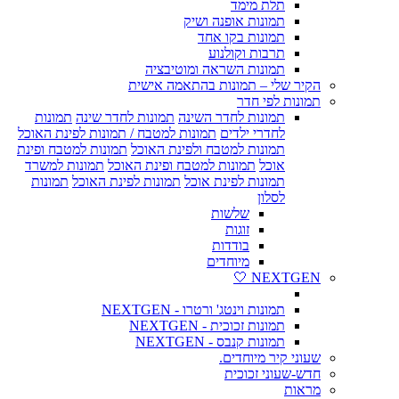
תלת מימד
תמונות אופנה ושיק
תמונות בקו אחד
תרבות וקולנוע
תמונות השראה ומוטיבציה
הקיר שלי – תמונות בהתאמה אישית
תמונות לפי חדר
תמונות לחדר השינה
תמונות לחדר שינה
תמונות
לחדרי ילדים
תמונות למטבח / תמונות לפינת האוכל
תמונות למטבח ולפינת האוכל
תמונות למטבח ופינת
אוכל
תמונות למטבח ופינת האוכל
תמונות למשרד
תמונות לפינת אוכל
תמונות לפינת האוכל
תמונות
לסלון
שלשות
זוגות
בודדות
מיוחדים
NEXTGEN 🤍
תמונות וינטג' ורטרו - NEXTGEN
תמונות זכוכית - NEXTGEN
תמונות קנבס - NEXTGEN
שעוני קיר מיוחדים.
חדש-שעוני זכוכית
מראות