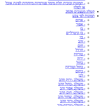
- תמונות זכוכית תלת מימד פנורמיות מיוחדות לפינת אוכל
או לסלון
קטלוג מעצבים 2026
תמונות לפי צבע
- אדום
- אפור
- בז
- בז וניטרליים
- בז׳
- זהב
- חום
- חרדל
- טורקיז
- ירוק
- כחול
- כחול וטורקיז
- כתום
- לבן
- משולב -ירוק וזהב
- משולב -כחול וזהב
- משולב אפור זהב
- משולב- חום וזהב
- משולב- שחור-זהב
- משולב-ורוד וזהב
- משולב-טורקיז-זהב