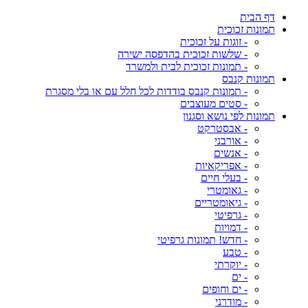
דף הבית
תמונות זכוכית
- זוגות על זכוכית
- שלשות זכוכית בהדפסה ישירה
- תמונות זכוכית לבית ולמשרד
תמונות קנבס
- תמונות קנבס בודדות לכל חלל עם או בלי מסגרת
- סטים מעוצבים
תמונות לפי נושא וסגנון
- אבסטרקט
- אורבני
- אנשים
- אפריקאיות
- בעלי חיים
- גאומטרי
- גיאומטריים
- גרפיטי
- דמויות
- חדש! תמונות גרפיטי
- טבע
- יוקרתי
- ים
- ים וחופים
- מודרני