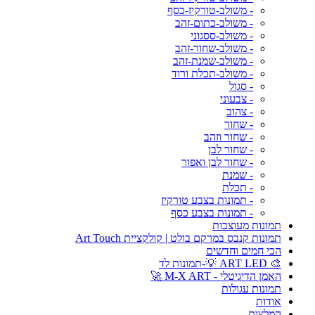
- משולב-טורקיז-כסף
- משולב-כתום-זהב
- משולב-ססגוני
- משולב-שחור-זהב
- משולב-שמנת-זהב
- משולב-תכלת ורוד
- סגול
- צבעוני
- צהוב
- שחור
- שחור וזהב
- שחור לבן
- שחור לבן ואפור
- שמנת
- תכלת
- תמונות בצבע טורקיז
- תמונות בצבע כסף
תמונות מעוצבות
תמונות קנבס במרקם בולט | קולקציית Art Touch
הכי חמים וחדשים
🎨 ART LED 💡-תמונות לד
האמן הדיגיטלי - M-X ART 🚀
תמונות עגולות
אודות
המלצות