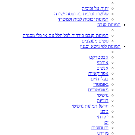
זוגות על זכוכית
שלשות זכוכית בהדפסה ישירה
תמונות זכוכית לבית ולמשרד
תמונות קנבס
תמונות קנבס בודדות לכל חלל עם או בלי מסגרת
סטים מעוצבים
תמונות לפי נושא וסגנון
אבסטרקט
אורבני
אנשים
אפריקאיות
בעלי חיים
גאומטרי
גיאומטריים
גרפיטי
דמויות
חדש! תמונות גרפיטי
טבע
יוקרתי
ים
ים וחופים
מודרני