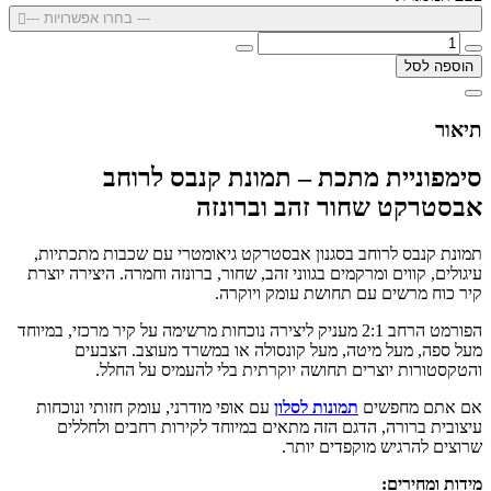
--- בחרו אפשרויות ---
הוספה לסל
תיאור
סימפוניית מתכת – תמונת קנבס לרוחב
אבסטרקט שחור זהב וברונזה
תמונת קנבס לרוחב בסגנון אבסטרקט גיאומטרי עם שכבות מתכתיות,
עיגולים, קווים ומרקמים בגווני זהב, שחור, ברונזה וחמרה. היצירה יוצרת
קיר כוח מרשים עם תחושת עומק ויוקרה.
הפורמט הרחב 2:1 מעניק ליצירה נוכחות מרשימה על קיר מרכזי, במיוחד
מעל ספה, מעל מיטה, מעל קונסולה או במשרד מעוצב. הצבעים
והטקסטורות יוצרים תחושה יוקרתית בלי להעמיס על החלל.
אם אתם מחפשים
תמונות לסלון
עם אופי מודרני, עומק חזותי ונוכחות
עיצובית ברורה, הדגם הזה מתאים במיוחד לקירות רחבים ולחללים
שרוצים להרגיש מוקפדים יותר.
מידות ומחירים: