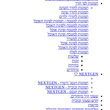
תמונות לפי חדר
תמונות לחדר השינה
תמונות לחדר שינה
תמונות לחדרי ילדים
תמונות למטבח / תמונות לפינת האוכל
תמונות למטבח ולפינת האוכל
תמונות למטבח ופינת אוכל
תמונות למטבח ופינת האוכל
תמונות למשרד
תמונות לפינת אוכל
תמונות לפינת האוכל
תמונות לסלון
שלשות
זוגות
בודדות
מיוחדים
NEXTGEN 🤍
תמונות וינטג' ורטרו - NEXTGEN
תמונות זכוכית - NEXTGEN
תמונות קנבס - NEXTGEN
שעוני קיר מיוחדים.
חדש-שעוני זכוכית
מראות
קולקציות מיוחדות במהדורה מוגבלת