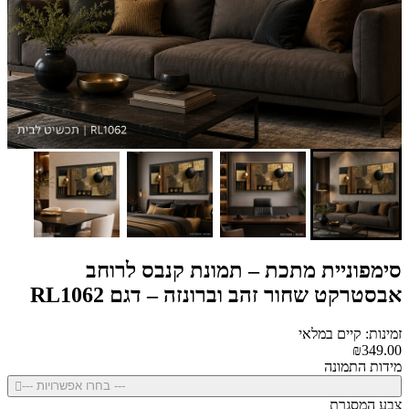
סימפוניית מתכת – תמונת קנבס לרוחב
אבסטרקט שחור זהב וברונזה – דגם RL1062
זמינות: קיים במלאי
₪349.00
מידות התמונה
--- בחרו אפשרויות ---
צבע המסגרת