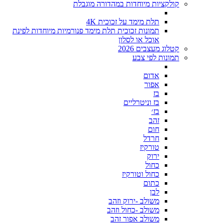
קולקציות מיוחדות במהדורה מוגבלת
תלת מימד על זכוכית 4K
תמונות זכוכית תלת מימד פנורמיות מיוחדות לפינת
אוכל או לסלון
קטלוג מעצבים 2026
תמונות לפי צבע
אדום
אפור
בז
בז וניטרליים
בז׳
זהב
חום
חרדל
טורקיז
ירוק
כחול
כחול וטורקיז
כתום
לבן
משולב -ירוק וזהב
משולב -כחול וזהב
משולב אפור זהב