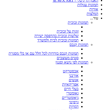
האמן הדיגיטלי - M-X ART 🚀
תמונות עגולות
אודות
המלצות
עוד...
תמונות זכוכית
זוגות על זכוכית
שלשות זכוכית בהדפסה ישירה
תמונות זכוכית לבית ולמשרד
תמונות קנבס
תמונות קנבס בודדות לכל חלל עם או בלי מסגרת
סטים מעוצבים
תמונות לפי נושא וסגנון
אבסטרקט
אורבני
אנשים
אפריקאיות
בעלי חיים
גאומטרי
גיאומטריים
גרפיטי
דמויות