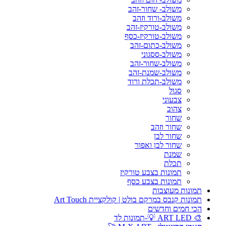
משולב- שחור-זהב
משולב-ורוד וזהב
משולב-טורקיז-זהב
משולב-טורקיז-כסף
משולב-כתום-זהב
משולב-ססגוני
משולב-שחור-זהב
משולב-שמנת-זהב
משולב-תכלת ורוד
סגול
צבעוני
צהוב
שחור
שחור וזהב
שחור לבן
שחור לבן ואפור
שמנת
תכלת
תמונות בצבע טורקיז
תמונות בצבע כסף
תמונות מעוצבות
תמונות קנבס במרקם בולט | קולקציית Art Touch
הכי חמים וחדשים
🎨 ART LED 💡-תמונות לד