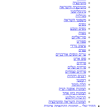
מוטיבציה
מוטיבציה והשראה
מינימליסטי
מנדלות
משפטי השראה
נופים
נופים וטבע
נוצות
סוריאליזם
ספורט
עיצוב נורדי
עצים
ערים ונופים אורבניים
פופ ארט
פרחים
פרחים ועלים
פרחים וצמחים
רבנים ויהדות
רומנטי
תלת מימד
תמונות אופנה ושיק
תמונות בקו אחד
תרבות וקולנוע
תמונות השראה ומוטיבציה
הקיר שלי – תמונות בהתאמה אישית