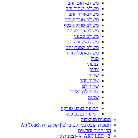
משולב- חום וזהב
משולב- שחור-זהב
משולב-ורוד וזהב
משולב-טורקיז-זהב
משולב-טורקיז-כסף
משולב-כתום-זהב
משולב-ססגוני
משולב-שחור-זהב
משולב-שמנת-זהב
משולב-תכלת ורוד
סגול
צבעוני
צהוב
שחור
שחור וזהב
שחור לבן
שחור לבן ואפור
שמנת
תכלת
תמונות בצבע טורקיז
תמונות בצבע כסף
תמונות מעוצבות
תמונות קנבס במרקם בולט | קולקציית Art Touch
הכי חמים וחדשים
🎨 ART LED 💡-תמונות לד