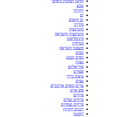
חדש! תמונות גרפיטי
טבע
יוקרתי
ים
ים וחופים
מודרני
מוטיבציה
מוטיבציה והשראה
מינימליסטי
מנדלות
משפטי השראה
נופים
נופים וטבע
נוצות
סוריאליזם
ספורט
עיצוב נורדי
עצים
ערים ונופים אורבניים
פופ ארט
פרחים
פרחים ועלים
פרחים וצמחים
רבנים ויהדות
רומנטי