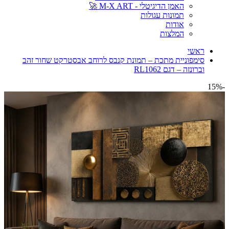
האמן הדיגיטלי - M-X ART 🚀
תמונות עגולות
אודות
המלצות
ראשי
סימפוניית מתכת – תמונת קנבס לרוחב אבסטרקט שחור זהב
וברונזה – דגם RL1062
-15%