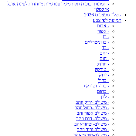
- תמונות זכוכית תלת מימד פנורמיות מיוחדות לפינת אוכל
או לסלון
קטלוג מעצבים 2026
תמונות לפי צבע
- אדום
- אפור
- בז
- בז וניטרליים
- בז׳
- זהב
- חום
- חרדל
- טורקיז
- ירוק
- כחול
- כחול וטורקיז
- כתום
- לבן
- משולב -ירוק וזהב
- משולב -כחול וזהב
- משולב אפור זהב
- משולב- חום וזהב
- משולב- שחור-זהב
- משולב-ורוד וזהב
- משולב-טורקיז-זהב