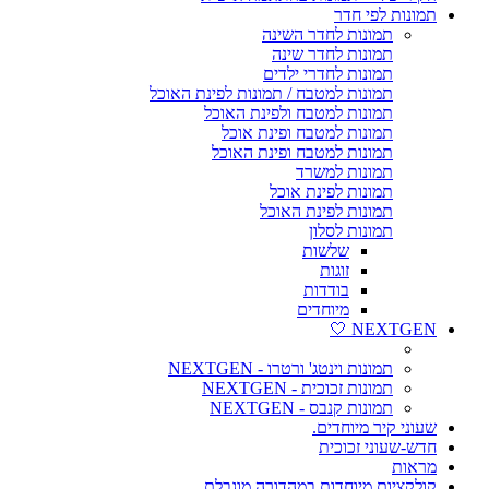
תמונות לפי חדר
תמונות לחדר השינה
תמונות לחדר שינה
תמונות לחדרי ילדים
תמונות למטבח / תמונות לפינת האוכל
תמונות למטבח ולפינת האוכל
תמונות למטבח ופינת אוכל
תמונות למטבח ופינת האוכל
תמונות למשרד
תמונות לפינת אוכל
תמונות לפינת האוכל
תמונות לסלון
שלשות
זוגות
בודדות
מיוחדים
NEXTGEN 🤍
תמונות וינטג' ורטרו - NEXTGEN
תמונות זכוכית - NEXTGEN
תמונות קנבס - NEXTGEN
שעוני קיר מיוחדים.
חדש-שעוני זכוכית
מראות
קולקציות מיוחדות במהדורה מוגבלת