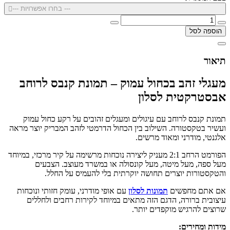
--- בחרו אפשרויות ---
הוספה לסל
תיאור
מעגלי זהב בכחול עמוק – תמונת קנבס לרוחב
אבסטרקטית לסלון
תמונת קנבס לרוחב עם עיגולים ומעגלים זהובים על רקע כחול עמוק
ועשיר בטקסטורה. השילוב בין הכחול הדרמטי לזהב המבריק יוצר מראה
אלגנטי, מודרני ומאוד מרשים.
הפורמט הרחב 2:1 מעניק ליצירה נוכחות מרשימה על קיר מרכזי, במיוחד
מעל ספה, מעל מיטה, מעל קונסולה או במשרד מעוצב. הצבעים
והטקסטורות יוצרים תחושה יוקרתית בלי להעמיס על החלל.
אם אתם מחפשים
תמונות לסלון
עם אופי מודרני, עומק חזותי ונוכחות
עיצובית ברורה, הדגם הזה מתאים במיוחד לקירות רחבים ולחללים
שרוצים להרגיש מוקפדים יותר.
מידות ומחירים: