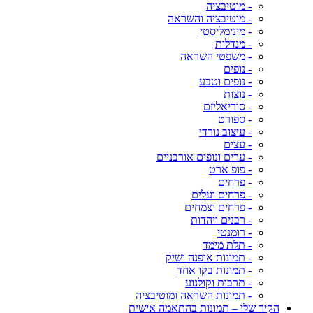
- מוטיבציה
- מוטיבציה והשראה
- מינימליסטי
- מנדלות
- משפטי השראה
- נופים
- נופים וטבע
- נוצות
- סוריאליזם
- ספורט
- עיצוב נורדי
- עצים
- ערים ונופים אורבניים
- פופ ארט
- פרחים
- פרחים ועלים
- פרחים וצמחים
- רבנים ויהדות
- רומנטי
- תלת מימד
- תמונות אופנה ושיק
- תמונות בקו אחד
- תרבות וקולנוע
- תמונות השראה ומוטיבציה
הקיר שלי – תמונות בהתאמה אישית