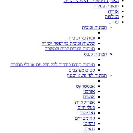
האמן הדיגיטלי - M-X ART 🚀
תמונות עגולות
אודות
המלצות
עוד...
תמונות זכוכית
זוגות על זכוכית
שלשות זכוכית בהדפסה ישירה
תמונות זכוכית לבית ולמשרד
תמונות קנבס
תמונות קנבס בודדות לכל חלל עם או בלי מסגרת
סטים מעוצבים
תמונות לפי נושא וסגנון
אבסטרקט
אורבני
אנשים
אפריקאיות
בעלי חיים
גאומטרי
גיאומטריים
גרפיטי
דמויות