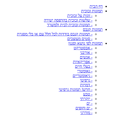
דף הבית
תמונות זכוכית
- זוגות על זכוכית
- שלשות זכוכית בהדפסה ישירה
- תמונות זכוכית לבית ולמשרד
תמונות קנבס
- תמונות קנבס בודדות לכל חלל עם או בלי מסגרת
- סטים מעוצבים
תמונות לפי נושא וסגנון
- אבסטרקט
- אורבני
- אנשים
- אפריקאיות
- בעלי חיים
- גאומטרי
- גיאומטריים
- גרפיטי
- דמויות
- חדש! תמונות גרפיטי
- טבע
- יוקרתי
- ים
- ים וחופים
- מודרני