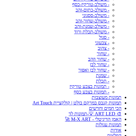
- משולב-טורקיז-כסף
- משולב-כתום-זהב
- משולב-ססגוני
- משולב-שחור-זהב
- משולב-שמנת-זהב
- משולב-תכלת ורוד
- סגול
- צבעוני
- צהוב
- שחור
- שחור וזהב
- שחור לבן
- שחור לבן ואפור
- שמנת
- תכלת
- תמונות בצבע טורקיז
- תמונות בצבע כסף
תמונות מעוצבות
תמונות קנבס במרקם בולט | קולקציית Art Touch
הכי חמים וחדשים
🎨 ART LED 💡-תמונות לד
האמן הדיגיטלי - M-X ART 🚀
תמונות עגולות
אודות
המלצות