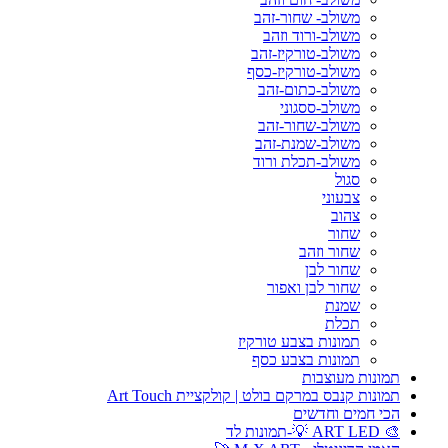
משולב- שחור-זהב
משולב-ורוד וזהב
משולב-טורקיז-זהב
משולב-טורקיז-כסף
משולב-כתום-זהב
משולב-ססגוני
משולב-שחור-זהב
משולב-שמנת-זהב
משולב-תכלת ורוד
סגול
צבעוני
צהוב
שחור
שחור וזהב
שחור לבן
שחור לבן ואפור
שמנת
תכלת
תמונות בצבע טורקיז
תמונות בצבע כסף
תמונות מעוצבות
תמונות קנבס במרקם בולט | קולקציית Art Touch
הכי חמים וחדשים
🎨 ART LED 💡-תמונות לד