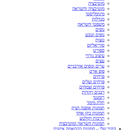
מוטיבציה
מוטיבציה והשראה
מינימליסטי
מנדלות
משפטי השראה
נופים
נופים וטבע
נוצות
סוריאליזם
ספורט
עיצוב נורדי
עצים
ערים ונופים אורבניים
פופ ארט
פרחים
פרחים ועלים
פרחים וצמחים
רבנים ויהדות
רומנטי
תלת מימד
תמונות אופנה ושיק
תמונות בקו אחד
תרבות וקולנוע
תמונות השראה ומוטיבציה
הקיר שלי – תמונות בהתאמה אישית