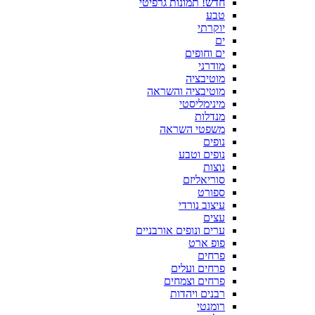
חדש! תמונות גרפיטי
טבע
יוקרתי
ים
ים וחופים
מודרני
מוטיבציה
מוטיבציה והשראה
מינימליסטי
מנדלות
משפטי השראה
נופים
נופים וטבע
נוצות
סוריאליזם
ספורט
עיצוב נורדי
עצים
ערים ונופים אורבניים
פופ ארט
פרחים
פרחים ועלים
פרחים וצמחים
רבנים ויהדות
רומנטי