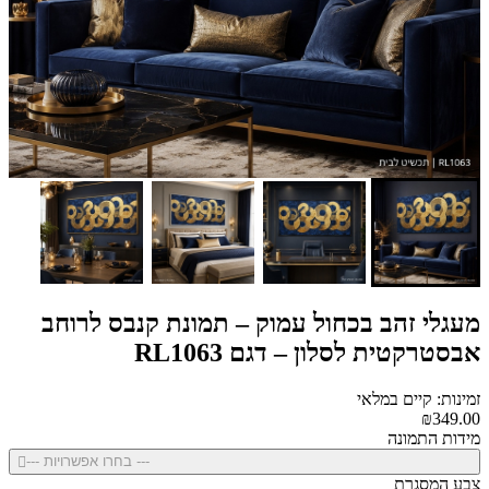
מעגלי זהב בכחול עמוק – תמונת קנבס לרוחב
אבסטרקטית לסלון – דגם RL1063
זמינות: קיים במלאי
₪349.00
מידות התמונה
--- בחרו אפשרויות ---
צבע המסגרת