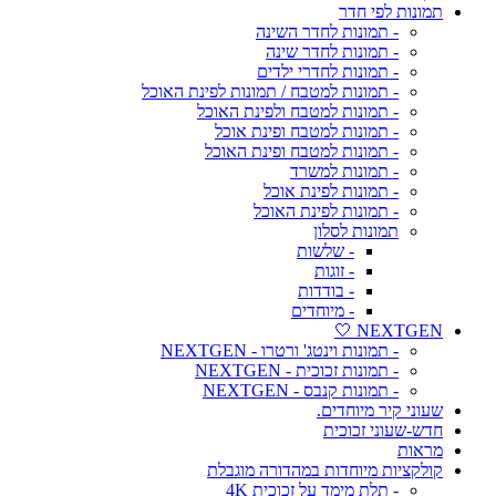
תמונות לפי חדר
- תמונות לחדר השינה
- תמונות לחדר שינה
- תמונות לחדרי ילדים
- תמונות למטבח / תמונות לפינת האוכל
- תמונות למטבח ולפינת האוכל
- תמונות למטבח ופינת אוכל
- תמונות למטבח ופינת האוכל
- תמונות למשרד
- תמונות לפינת אוכל
- תמונות לפינת האוכל
תמונות לסלון
- שלשות
- זוגות
- בודדות
- מיוחדים
NEXTGEN 🤍
- תמונות וינטג' ורטרו - NEXTGEN
- תמונות זכוכית - NEXTGEN
- תמונות קנבס - NEXTGEN
שעוני קיר מיוחדים.
חדש-שעוני זכוכית
מראות
קולקציות מיוחדות במהדורה מוגבלת
- תלת מימד על זכוכית 4K