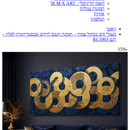
האמן הדיגיטלי - M-X ART 🚀
תמונות עגולות
אודות
המלצות
ראשי
מעגלי זהב בכחול עמוק – תמונת קנבס לרוחב אבסטרקטית לסלון –
דגם RL1063
-15%