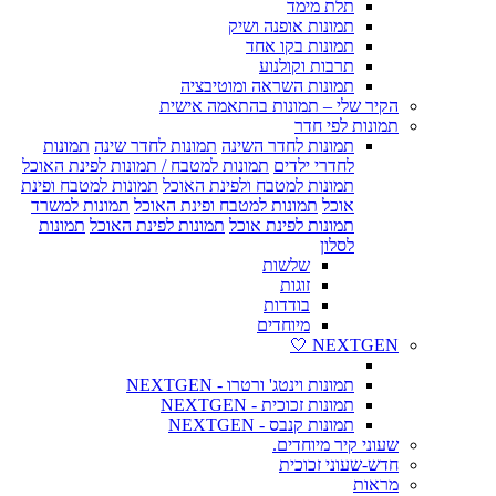
תלת מימד
תמונות אופנה ושיק
תמונות בקו אחד
תרבות וקולנוע
תמונות השראה ומוטיבציה
הקיר שלי – תמונות בהתאמה אישית
תמונות לפי חדר
תמונות לחדר השינה
תמונות לחדר שינה
תמונות
לחדרי ילדים
תמונות למטבח / תמונות לפינת האוכל
תמונות למטבח ולפינת האוכל
תמונות למטבח ופינת
אוכל
תמונות למטבח ופינת האוכל
תמונות למשרד
תמונות לפינת אוכל
תמונות לפינת האוכל
תמונות
לסלון
שלשות
זוגות
בודדות
מיוחדים
NEXTGEN 🤍
תמונות וינטג' ורטרו - NEXTGEN
תמונות זכוכית - NEXTGEN
תמונות קנבס - NEXTGEN
שעוני קיר מיוחדים.
חדש-שעוני זכוכית
מראות