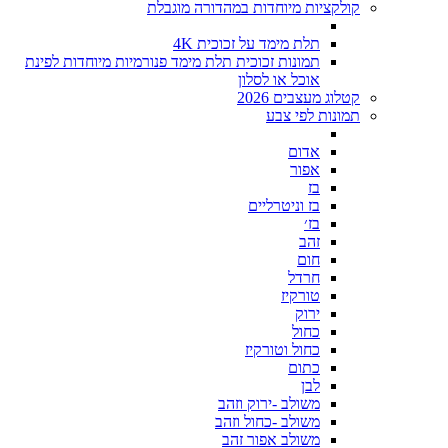
קולקציות מיוחדות במהדורה מוגבלת
תלת מימד על זכוכית 4K
תמונות זכוכית תלת מימד פנורמיות מיוחדות לפינת
אוכל או לסלון
קטלוג מעצבים 2026
תמונות לפי צבע
אדום
אפור
בז
בז וניטרליים
בז׳
זהב
חום
חרדל
טורקיז
ירוק
כחול
כחול וטורקיז
כתום
לבן
משולב -ירוק וזהב
משולב -כחול וזהב
משולב אפור זהב