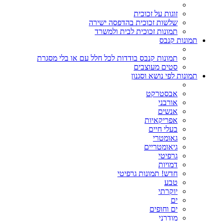
זוגות על זכוכית
שלשות זכוכית בהדפסה ישירה
תמונות זכוכית לבית ולמשרד
תמונות קנבס
תמונות קנבס בודדות לכל חלל עם או בלי מסגרת
סטים מעוצבים
תמונות לפי נושא וסגנון
אבסטרקט
אורבני
אנשים
אפריקאיות
בעלי חיים
גאומטרי
גיאומטריים
גרפיטי
דמויות
חדש! תמונות גרפיטי
טבע
יוקרתי
ים
ים וחופים
מודרני