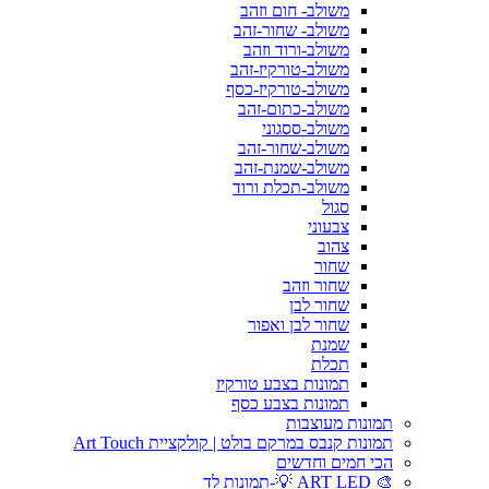
משולב- חום וזהב
משולב- שחור-זהב
משולב-ורוד וזהב
משולב-טורקיז-זהב
משולב-טורקיז-כסף
משולב-כתום-זהב
משולב-ססגוני
משולב-שחור-זהב
משולב-שמנת-זהב
משולב-תכלת ורוד
סגול
צבעוני
צהוב
שחור
שחור וזהב
שחור לבן
שחור לבן ואפור
שמנת
תכלת
תמונות בצבע טורקיז
תמונות בצבע כסף
תמונות מעוצבות
תמונות קנבס במרקם בולט | קולקציית Art Touch
הכי חמים וחדשים
🎨 ART LED 💡-תמונות לד