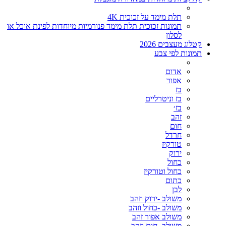
תלת מימד על זכוכית 4K
תמונות זכוכית תלת מימד פנורמיות מיוחדות לפינת אוכל או
לסלון
קטלוג מעצבים 2026
תמונות לפי צבע
אדום
אפור
בז
בז וניטרליים
בז׳
זהב
חום
חרדל
טורקיז
ירוק
כחול
כחול וטורקיז
כתום
לבן
משולב -ירוק וזהב
משולב -כחול וזהב
משולב אפור זהב
משולב- חום וזהב