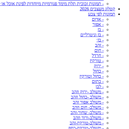
- תמונות זכוכית תלת מימד פנורמיות מיוחדות לפינת אוכל או ל
קטלוג מעצבים 2026
תמונות לפי צבע
- אדום
- אפור
- בז
- בז וניטרליים
- בז׳
- זהב
- חום
- חרדל
- טורקיז
- ירוק
- כחול
- כחול וטורקיז
- כתום
- לבן
- משולב -ירוק וזהב
- משולב -כחול וזהב
- משולב אפור זהב
- משולב- חום וזהב
- משולב- שחור-זהב
- משולב-ורוד וזהב
- משולב-טורקיז-זהב
- משולב-טורקיז-כסף