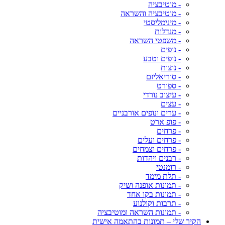
- מוטיבציה
- מוטיבציה והשראה
- מינימליסטי
- מנדלות
- משפטי השראה
- נופים
- נופים וטבע
- נוצות
- סוריאליזם
- ספורט
- עיצוב נורדי
- עצים
- ערים ונופים אורבניים
- פופ ארט
- פרחים
- פרחים ועלים
- פרחים וצמחים
- רבנים ויהדות
- רומנטי
- תלת מימד
- תמונות אופנה ושיק
- תמונות בקו אחד
- תרבות וקולנוע
- תמונות השראה ומוטיבציה
הקיר שלי – תמונות בהתאמה אישית