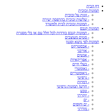
דף הבית
תמונות זכוכית
- זוגות על זכוכית
- שלשות זכוכית בהדפסה ישירה
- תמונות זכוכית לבית ולמשרד
תמונות קנבס
- תמונות קנבס בודדות לכל חלל עם או בלי מסגרת
- סטים מעוצבים
תמונות לפי נושא וסגנון
- אבסטרקט
- אורבני
- אנשים
- אפריקאיות
- בעלי חיים
- גאומטרי
- גיאומטריים
- גרפיטי
- דמויות
- חדש! תמונות גרפיטי
- טבע
- יוקרתי
- ים
- ים וחופים
- מודרני