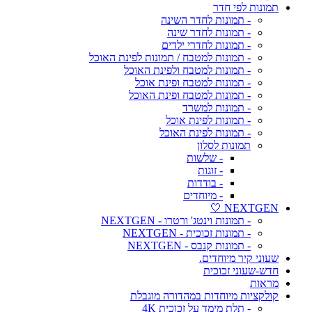
תמונות לפי חדר
- תמונות לחדר השינה
- תמונות לחדר שינה
- תמונות לחדרי ילדים
- תמונות למטבח / תמונות לפינת האוכל
- תמונות למטבח ולפינת האוכל
- תמונות למטבח ופינת אוכל
- תמונות למטבח ופינת האוכל
- תמונות למשרד
- תמונות לפינת אוכל
- תמונות לפינת האוכל
תמונות לסלון
- שלשות
- זוגות
- בודדות
- מיוחדים
NEXTGEN 🤍
- תמונות וינטג' ורטרו - NEXTGEN
- תמונות זכוכית - NEXTGEN
- תמונות קנבס - NEXTGEN
שעוני קיר מיוחדים.
חדש-שעוני זכוכית
מראות
קולקציות מיוחדות במהדורה מוגבלת
- תלת מימד על זכוכית 4K