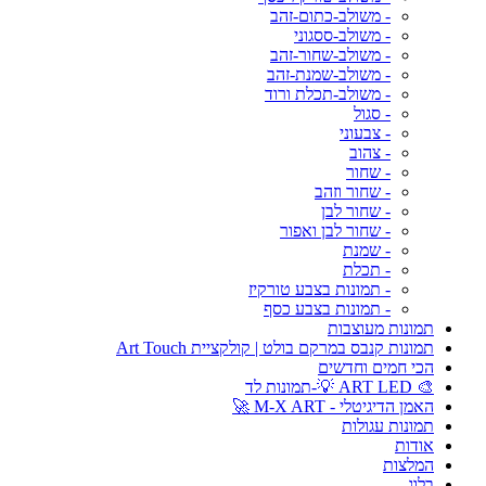
- משולב-כתום-זהב
- משולב-ססגוני
- משולב-שחור-זהב
- משולב-שמנת-זהב
- משולב-תכלת ורוד
- סגול
- צבעוני
- צהוב
- שחור
- שחור וזהב
- שחור לבן
- שחור לבן ואפור
- שמנת
- תכלת
- תמונות בצבע טורקיז
- תמונות בצבע כסף
תמונות מעוצבות
תמונות קנבס במרקם בולט | קולקציית Art Touch
הכי חמים וחדשים
🎨 ART LED 💡-תמונות לד
האמן הדיגיטלי - M-X ART 🚀
תמונות עגולות
אודות
המלצות
בלוג