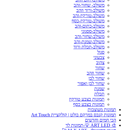
משולב- שחור-זהב
משולב-ורוד וזהב
משולב-טורקיז-זהב
משולב-טורקיז-כסף
משולב-כתום-זהב
משולב-ססגוני
משולב-שחור-זהב
משולב-שמנת-זהב
משולב-תכלת ורוד
סגול
צבעוני
צהוב
שחור
שחור וזהב
שחור לבן
שחור לבן ואפור
שמנת
תכלת
תמונות בצבע טורקיז
תמונות בצבע כסף
תמונות מעוצבות
תמונות קנבס במרקם בולט | קולקציית Art Touch
הכי חמים וחדשים
🎨 ART LED 💡-תמונות לד