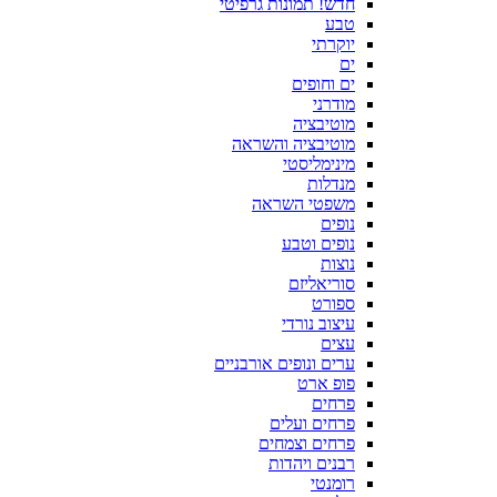
חדש! תמונות גרפיטי
טבע
יוקרתי
ים
ים וחופים
מודרני
מוטיבציה
מוטיבציה והשראה
מינימליסטי
מנדלות
משפטי השראה
נופים
נופים וטבע
נוצות
סוריאליזם
ספורט
עיצוב נורדי
עצים
ערים ונופים אורבניים
פופ ארט
פרחים
פרחים ועלים
פרחים וצמחים
רבנים ויהדות
רומנטי