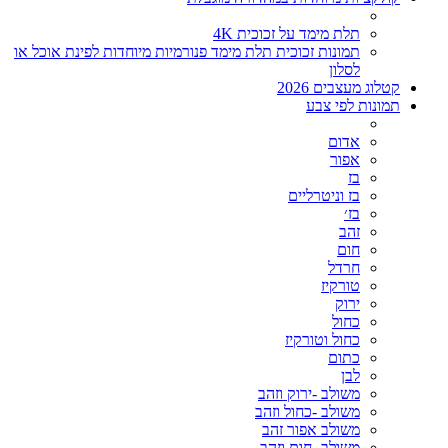
תלת מימד על זכוכית 4K
תמונות זכוכית תלת מימד פנורמיות מיוחדות לפינת אוכל או
לסלון
קטלוג מעצבים 2026
תמונות לפי צבע
אדום
אפור
בז
בז וניטרליים
בז׳
זהב
חום
חרדל
טורקיז
ירוק
כחול
כחול וטורקיז
כתום
לבן
משולב -ירוק וזהב
משולב -כחול וזהב
משולב אפור זהב
משולב- חום וזהב