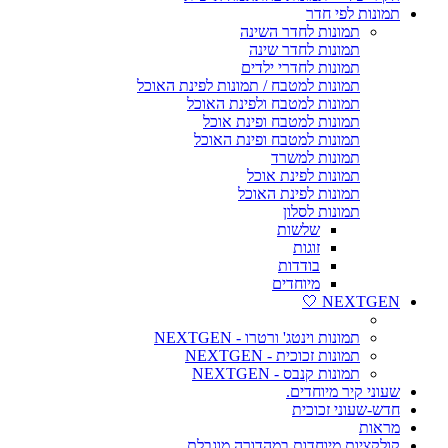
תמונות לפי חדר
תמונות לחדר השינה
תמונות לחדר שינה
תמונות לחדרי ילדים
תמונות למטבח / תמונות לפינת האוכל
תמונות למטבח ולפינת האוכל
תמונות למטבח ופינת אוכל
תמונות למטבח ופינת האוכל
תמונות למשרד
תמונות לפינת אוכל
תמונות לפינת האוכל
תמונות לסלון
שלשות
זוגות
בודדות
מיוחדים
NEXTGEN 🤍
תמונות וינטג' ורטרו - NEXTGEN
תמונות זכוכית - NEXTGEN
תמונות קנבס - NEXTGEN
שעוני קיר מיוחדים.
חדש-שעוני זכוכית
מראות
קולקציות מיוחדות במהדורה מוגבלת