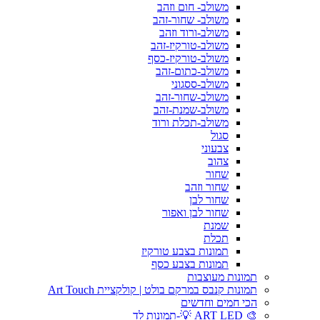
משולב- חום וזהב
משולב- שחור-זהב
משולב-ורוד וזהב
משולב-טורקיז-זהב
משולב-טורקיז-כסף
משולב-כתום-זהב
משולב-ססגוני
משולב-שחור-זהב
משולב-שמנת-זהב
משולב-תכלת ורוד
סגול
צבעוני
צהוב
שחור
שחור וזהב
שחור לבן
שחור לבן ואפור
שמנת
תכלת
תמונות בצבע טורקיז
תמונות בצבע כסף
תמונות מעוצבות
תמונות קנבס במרקם בולט | קולקציית Art Touch
הכי חמים וחדשים
🎨 ART LED 💡-תמונות לד