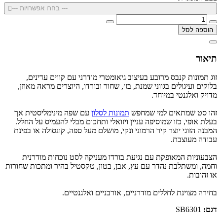
--- בחרו אפשרויות ---
הוספה לסל
תיאור
זוג תמונות קנבס מרובע בעיצוב גיאומטרי מודרני עם קווים עדינים,
בלוקים ועיגולים בגווני שמנת, בז׳, שחור ובורדו, היוצרים מראה מאוזן,
מדויק ואלגנטי במיוחד.
זהו סט שמתאים למי שמחפש
תמונות לסלון
עם שפה מינימליסטית אך
בעלת אופי, כזו שמוסיפה עניין ויזואלי ותחכום מבלי להעמיס על החלל.
המבנה הזוגי יוצר קיר הרמוני ונקי, מושלם מעל ספה, קונסולה או בפינת
עבודה מעוצבת.
הצבעוניות המאופקת עם נגיעת בורדו מעניקה לסט נוכחות מודרנית
וחמה, ומשתלבת נהדר עם עץ, אבן, בטון, טקסטיל בהיר ומתכות שחורות
או זהובות.
בחירה מצוינת לחללים מודרניים, אורבניים ואלגנטיים.
דגם:
SB6301