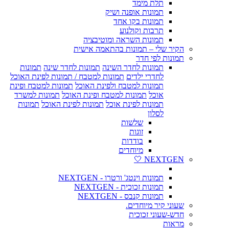
תלת מימד
תמונות אופנה ושיק
תמונות בקו אחד
תרבות וקולנוע
תמונות השראה ומוטיבציה
הקיר שלי – תמונות בהתאמה אישית
תמונות לפי חדר
תמונות לחדר השינה
תמונות לחדר שינה
תמונות
לחדרי ילדים
תמונות למטבח / תמונות לפינת האוכל
תמונות למטבח ולפינת האוכל
תמונות למטבח ופינת
אוכל
תמונות למטבח ופינת האוכל
תמונות למשרד
תמונות לפינת אוכל
תמונות לפינת האוכל
תמונות
לסלון
שלשות
זוגות
בודדות
מיוחדים
NEXTGEN 🤍
תמונות וינטג' ורטרו - NEXTGEN
תמונות זכוכית - NEXTGEN
תמונות קנבס - NEXTGEN
שעוני קיר מיוחדים.
חדש-שעוני זכוכית
מראות