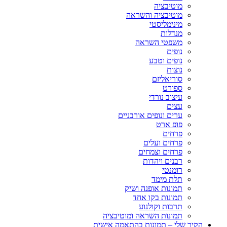
מוטיבציה
מוטיבציה והשראה
מינימליסטי
מנדלות
משפטי השראה
נופים
נופים וטבע
נוצות
סוריאליזם
ספורט
עיצוב נורדי
עצים
ערים ונופים אורבניים
פופ ארט
פרחים
פרחים ועלים
פרחים וצמחים
רבנים ויהדות
רומנטי
תלת מימד
תמונות אופנה ושיק
תמונות בקו אחד
תרבות וקולנוע
תמונות השראה ומוטיבציה
הקיר שלי – תמונות בהתאמה אישית