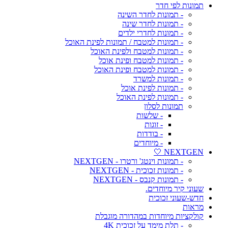
תמונות לפי חדר
- תמונות לחדר השינה
- תמונות לחדר שינה
- תמונות לחדרי ילדים
- תמונות למטבח / תמונות לפינת האוכל
- תמונות למטבח ולפינת האוכל
- תמונות למטבח ופינת אוכל
- תמונות למטבח ופינת האוכל
- תמונות למשרד
- תמונות לפינת אוכל
- תמונות לפינת האוכל
תמונות לסלון
- שלשות
- זוגות
- בודדות
- מיוחדים
NEXTGEN 🤍
- תמונות וינטג' ורטרו - NEXTGEN
- תמונות זכוכית - NEXTGEN
- תמונות קנבס - NEXTGEN
שעוני קיר מיוחדים.
חדש-שעוני זכוכית
מראות
קולקציות מיוחדות במהדורה מוגבלת
- תלת מימד על זכוכית 4K