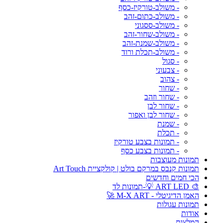
- משולב-טורקיז-כסף
- משולב-כתום-זהב
- משולב-ססגוני
- משולב-שחור-זהב
- משולב-שמנת-זהב
- משולב-תכלת ורוד
- סגול
- צבעוני
- צהוב
- שחור
- שחור וזהב
- שחור לבן
- שחור לבן ואפור
- שמנת
- תכלת
- תמונות בצבע טורקיז
- תמונות בצבע כסף
תמונות מעוצבות
תמונות קנבס במרקם בולט | קולקציית Art Touch
הכי חמים וחדשים
🎨 ART LED 💡-תמונות לד
האמן הדיגיטלי - M-X ART 🚀
תמונות עגולות
אודות
המלצות