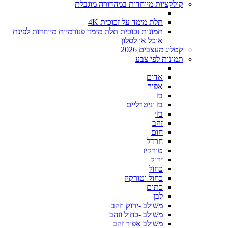
קולקציות מיוחדות במהדורה מוגבלת
תלת מימד על זכוכית 4K
תמונות זכוכית תלת מימד פנורמיות מיוחדות לפינת
אוכל או לסלון
קטלוג מעצבים 2026
תמונות לפי צבע
אדום
אפור
בז
בז וניטרליים
בז׳
זהב
חום
חרדל
טורקיז
ירוק
כחול
כחול וטורקיז
כתום
לבן
משולב -ירוק וזהב
משולב -כחול וזהב
משולב אפור זהב