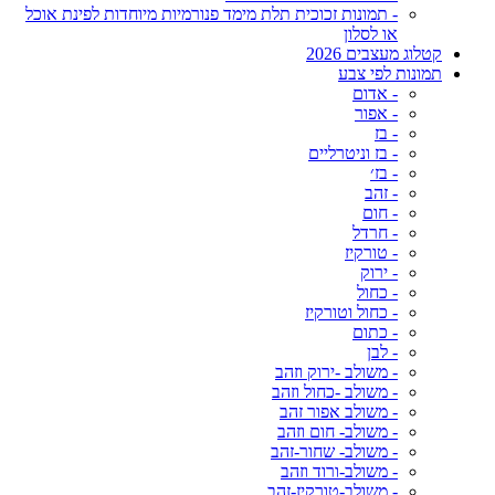
- תמונות זכוכית תלת מימד פנורמיות מיוחדות לפינת אוכל
או לסלון
קטלוג מעצבים 2026
תמונות לפי צבע
- אדום
- אפור
- בז
- בז וניטרליים
- בז׳
- זהב
- חום
- חרדל
- טורקיז
- ירוק
- כחול
- כחול וטורקיז
- כתום
- לבן
- משולב -ירוק וזהב
- משולב -כחול וזהב
- משולב אפור זהב
- משולב- חום וזהב
- משולב- שחור-זהב
- משולב-ורוד וזהב
- משולב-טורקיז-זהב