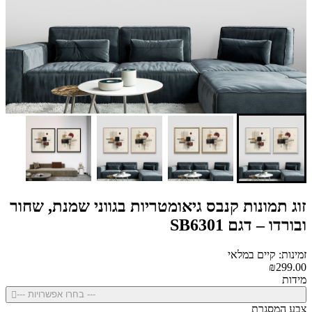
זוג תמונות קנבס גיאומטריות בגווני שמנת, שחור
ובורדו – דגם SB6301
זמינות: קיים במלאי
₪299.00
מידות
--- בחרו אפשרויות ---
צבע המסגרת