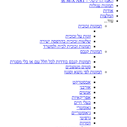
האמן הדיגיטלי - M-X ART 🚀
תמונות עגולות
אודות
המלצות
עוד...
תמונות זכוכית
זוגות על זכוכית
שלשות זכוכית בהדפסה ישירה
תמונות זכוכית לבית ולמשרד
תמונות קנבס
תמונות קנבס בודדות לכל חלל עם או בלי מסגרת
סטים מעוצבים
תמונות לפי נושא וסגנון
אבסטרקט
אורבני
אנשים
אפריקאיות
בעלי חיים
גאומטרי
גיאומטריים
גרפיטי
דמויות