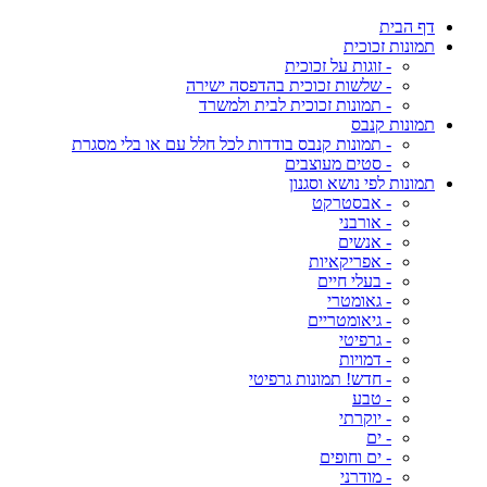
דף הבית
תמונות זכוכית
- זוגות על זכוכית
- שלשות זכוכית בהדפסה ישירה
- תמונות זכוכית לבית ולמשרד
תמונות קנבס
- תמונות קנבס בודדות לכל חלל עם או בלי מסגרת
- סטים מעוצבים
תמונות לפי נושא וסגנון
- אבסטרקט
- אורבני
- אנשים
- אפריקאיות
- בעלי חיים
- גאומטרי
- גיאומטריים
- גרפיטי
- דמויות
- חדש! תמונות גרפיטי
- טבע
- יוקרתי
- ים
- ים וחופים
- מודרני