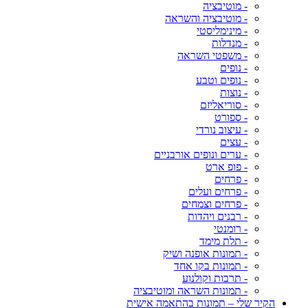
- מוטיבציה
- מוטיבציה והשראה
- מינימליסטי
- מנדלות
- משפטי השראה
- נופים
- נופים וטבע
- נוצות
- סוריאליזם
- ספורט
- עיצוב נורדי
- עצים
- ערים ונופים אורבניים
- פופ ארט
- פרחים
- פרחים ועלים
- פרחים וצמחים
- רבנים ויהדות
- רומנטי
- תלת מימד
- תמונות אופנה ושיק
- תמונות בקו אחד
- תרבות וקולנוע
- תמונות השראה ומוטיבציה
הקיר שלי – תמונות בהתאמה אישית