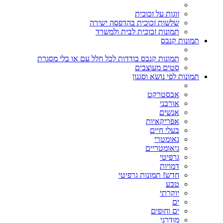
זוגות על זכוכית
שלשות זכוכית בהדפסה ישירה
תמונות זכוכית לבית ולמשרד
תמונות קנבס
תמונות קנבס בודדות לכל חלל עם או בלי מסגרת
סטים מעוצבים
תמונות לפי נושא וסגנון
אבסטרקט
אורבני
אנשים
אפריקאיות
בעלי חיים
גאומטרי
גיאומטריים
גרפיטי
דמויות
חדש! תמונות גרפיטי
טבע
יוקרתי
ים
ים וחופים
מודרני