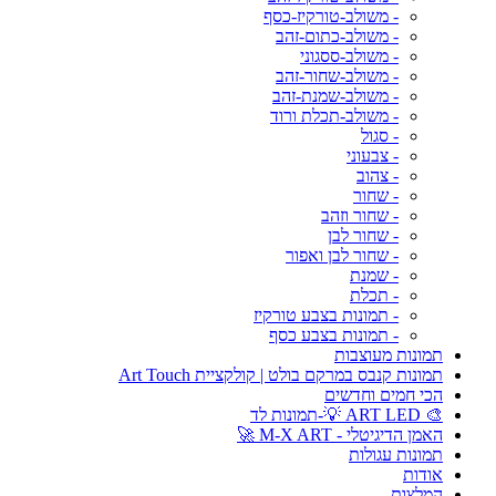
- משולב-טורקיז-כסף
- משולב-כתום-זהב
- משולב-ססגוני
- משולב-שחור-זהב
- משולב-שמנת-זהב
- משולב-תכלת ורוד
- סגול
- צבעוני
- צהוב
- שחור
- שחור וזהב
- שחור לבן
- שחור לבן ואפור
- שמנת
- תכלת
- תמונות בצבע טורקיז
- תמונות בצבע כסף
תמונות מעוצבות
תמונות קנבס במרקם בולט | קולקציית Art Touch
הכי חמים וחדשים
🎨 ART LED 💡-תמונות לד
האמן הדיגיטלי - M-X ART 🚀
תמונות עגולות
אודות
המלצות