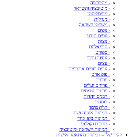
- מוטיבציה
- מוטיבציה והשראה
- מינימליסטי
- מנדלות
- משפטי השראה
- נופים
- נופים וטבע
- נוצות
- סוריאליזם
- ספורט
- עיצוב נורדי
- עצים
- ערים ונופים אורבניים
- פופ ארט
- פרחים
- פרחים ועלים
- פרחים וצמחים
- רבנים ויהדות
- רומנטי
- תלת מימד
- תמונות אופנה ושיק
- תמונות בקו אחד
- תרבות וקולנוע
- תמונות השראה ומוטיבציה
הקיר שלי – תמונות בהתאמה אישית