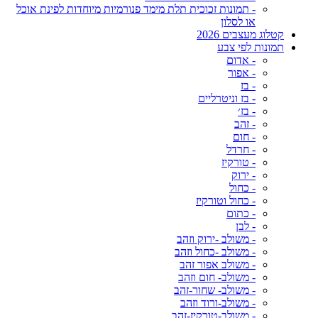
- תמונות זכוכית תלת מימד פנורמיות מיוחדות לפינת אוכל
או לסלון
קטלוג מעצבים 2026
תמונות לפי צבע
- אדום
- אפור
- בז
- בז וניטרליים
- בז׳
- זהב
- חום
- חרדל
- טורקיז
- ירוק
- כחול
- כחול וטורקיז
- כתום
- לבן
- משולב -ירוק וזהב
- משולב -כחול וזהב
- משולב אפור זהב
- משולב- חום וזהב
- משולב- שחור-זהב
- משולב-ורוד וזהב
- משולב-טורקיז-זהב