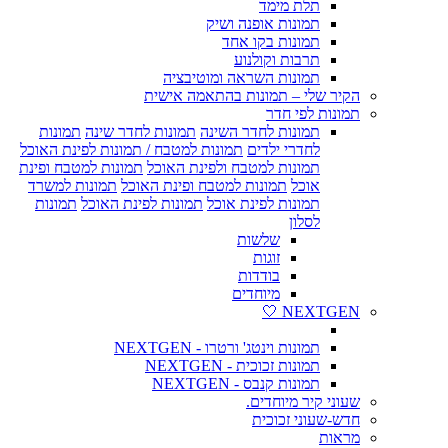
תלת מימד
תמונות אופנה ושיק
תמונות בקו אחד
תרבות וקולנוע
תמונות השראה ומוטיבציה
הקיר שלי – תמונות בהתאמה אישית
תמונות לפי חדר
תמונות לחדר השינה
תמונות לחדר שינה
תמונות
לחדרי ילדים
תמונות למטבח / תמונות לפינת האוכל
תמונות למטבח ולפינת האוכל
תמונות למטבח ופינת
אוכל
תמונות למטבח ופינת האוכל
תמונות למשרד
תמונות לפינת אוכל
תמונות לפינת האוכל
תמונות
לסלון
שלשות
זוגות
בודדות
מיוחדים
NEXTGEN 🤍
תמונות וינטג' ורטרו - NEXTGEN
תמונות זכוכית - NEXTGEN
תמונות קנבס - NEXTGEN
שעוני קיר מיוחדים.
חדש-שעוני זכוכית
מראות