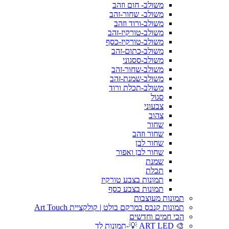
משולב- חום וזהב
משולב- שחור-זהב
משולב-ורוד וזהב
משולב-טורקיז-זהב
משולב-טורקיז-כסף
משולב-כתום-זהב
משולב-ססגוני
משולב-שחור-זהב
משולב-שמנת-זהב
משולב-תכלת ורוד
סגול
צבעוני
צהוב
שחור
שחור וזהב
שחור לבן
שחור לבן ואפור
שמנת
תכלת
תמונות בצבע טורקיז
תמונות בצבע כסף
תמונות מעוצבות
תמונות קנבס במרקם בולט | קולקציית Art Touch
הכי חמים וחדשים
🎨 ART LED 💡-תמונות לד