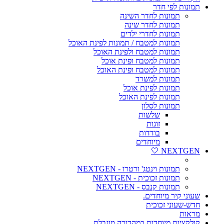
תמונות לפי חדר
תמונות לחדר השינה
תמונות לחדר שינה
תמונות לחדרי ילדים
תמונות למטבח / תמונות לפינת האוכל
תמונות למטבח ולפינת האוכל
תמונות למטבח ופינת אוכל
תמונות למטבח ופינת האוכל
תמונות למשרד
תמונות לפינת אוכל
תמונות לפינת האוכל
תמונות לסלון
שלשות
זוגות
בודדות
מיוחדים
NEXTGEN 🤍
תמונות וינטג' ורטרו - NEXTGEN
תמונות זכוכית - NEXTGEN
תמונות קנבס - NEXTGEN
שעוני קיר מיוחדים.
חדש-שעוני זכוכית
מראות
קולקציות מיוחדות במהדורה מוגבלת