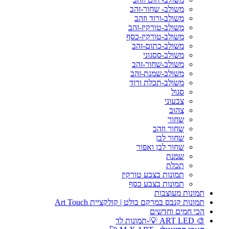
משולב- שחור-זהב
משולב-ורוד וזהב
משולב-טורקיז-זהב
משולב-טורקיז-כסף
משולב-כתום-זהב
משולב-ססגוני
משולב-שחור-זהב
משולב-שמנת-זהב
משולב-תכלת ורוד
סגול
צבעוני
צהוב
שחור
שחור וזהב
שחור לבן
שחור לבן ואפור
שמנת
תכלת
תמונות בצבע טורקיז
תמונות בצבע כסף
תמונות מעוצבות
תמונות קנבס במרקם בולט | קולקציית Art Touch
הכי חמים וחדשים
🎨 ART LED 💡-תמונות לד