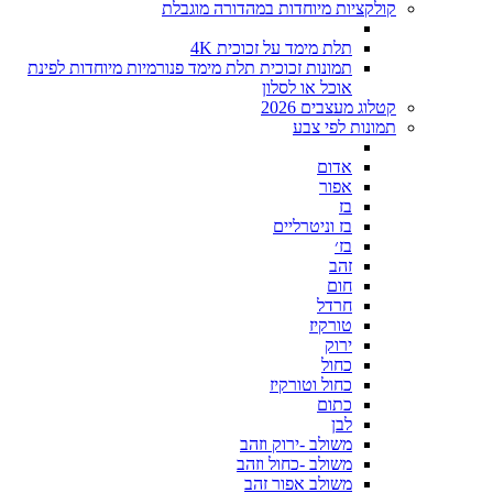
קולקציות מיוחדות במהדורה מוגבלת
תלת מימד על זכוכית 4K
תמונות זכוכית תלת מימד פנורמיות מיוחדות לפינת
אוכל או לסלון
קטלוג מעצבים 2026
תמונות לפי צבע
אדום
אפור
בז
בז וניטרליים
בז׳
זהב
חום
חרדל
טורקיז
ירוק
כחול
כחול וטורקיז
כתום
לבן
משולב -ירוק וזהב
משולב -כחול וזהב
משולב אפור זהב