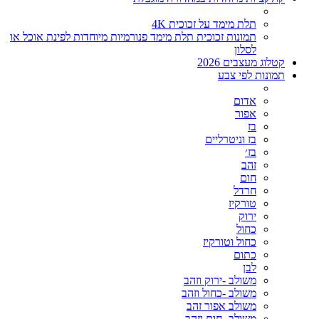
תלת מימד על זכוכית 4K
תמונות זכוכית תלת מימד פנורמיות מיוחדות לפינת אוכל או
לסלון
קטלוג מעצבים 2026
תמונות לפי צבע
אדום
אפור
בז
בז וניטרליים
בז׳
זהב
חום
חרדל
טורקיז
ירוק
כחול
כחול וטורקיז
כתום
לבן
משולב -ירוק וזהב
משולב -כחול וזהב
משולב אפור זהב
משולב- חום וזהב