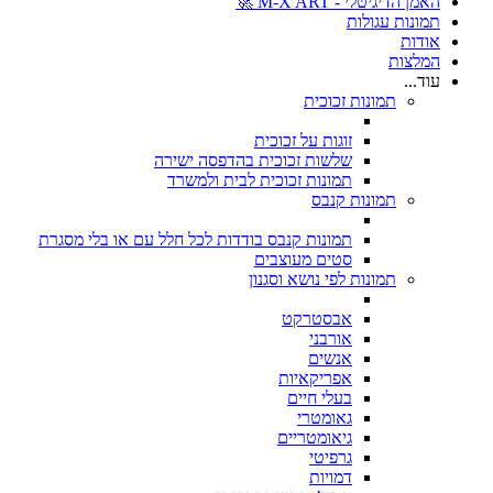
האמן הדיגיטלי - M-X ART 🚀
תמונות עגולות
אודות
המלצות
עוד...
תמונות זכוכית
זוגות על זכוכית
שלשות זכוכית בהדפסה ישירה
תמונות זכוכית לבית ולמשרד
תמונות קנבס
תמונות קנבס בודדות לכל חלל עם או בלי מסגרת
סטים מעוצבים
תמונות לפי נושא וסגנון
אבסטרקט
אורבני
אנשים
אפריקאיות
בעלי חיים
גאומטרי
גיאומטריים
גרפיטי
דמויות