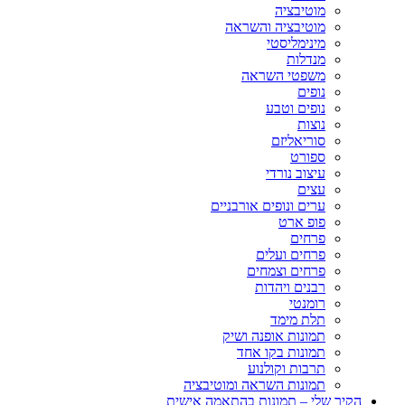
מוטיבציה
מוטיבציה והשראה
מינימליסטי
מנדלות
משפטי השראה
נופים
נופים וטבע
נוצות
סוריאליזם
ספורט
עיצוב נורדי
עצים
ערים ונופים אורבניים
פופ ארט
פרחים
פרחים ועלים
פרחים וצמחים
רבנים ויהדות
רומנטי
תלת מימד
תמונות אופנה ושיק
תמונות בקו אחד
תרבות וקולנוע
תמונות השראה ומוטיבציה
הקיר שלי – תמונות בהתאמה אישית