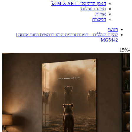
האמן הדיגיטלי - M-X ART 🚀
תמונות עגולות
אודות
המלצות
ראשי
להקת הצללים – תמונת זכוכית טבע דרמטית בגווני אדמה |
MG5442
-15%