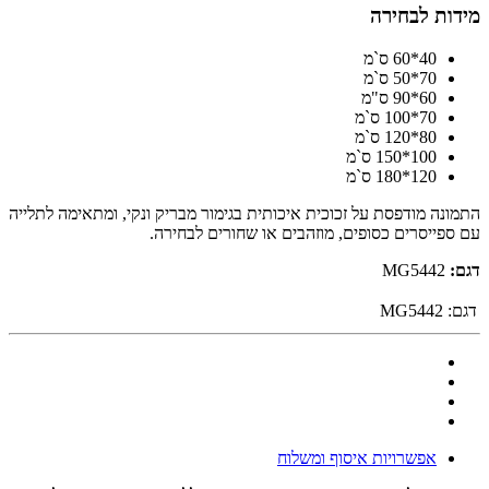
מידות לבחירה
40*60 ס`מ
70*50 ס`מ
60*90 ס"מ
70*100 ס`מ
80*120 ס`מ
100*150 ס`מ
120*180 ס`מ
התמונה מודפסת על זכוכית איכותית בגימור מבריק ונקי, ומתאימה לתלייה
עם ספייסרים כסופים, מוזהבים או שחורים לבחירה.
דגם:
MG5442
דגם:
MG5442
אפשרויות איסוף ומשלוח