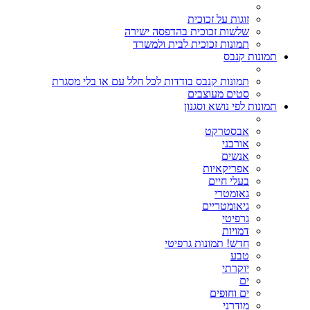
זוגות על זכוכית
שלשות זכוכית בהדפסה ישירה
תמונות זכוכית לבית ולמשרד
תמונות קנבס
תמונות קנבס בודדות לכל חלל עם או בלי מסגרת
סטים מעוצבים
תמונות לפי נושא וסגנון
אבסטרקט
אורבני
אנשים
אפריקאיות
בעלי חיים
גאומטרי
גיאומטריים
גרפיטי
דמויות
חדש! תמונות גרפיטי
טבע
יוקרתי
ים
ים וחופים
מודרני