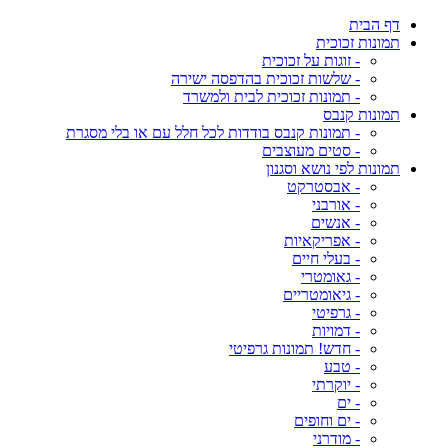
דף הבית
תמונות זכוכית
- זוגות על זכוכית
- שלשות זכוכית בהדפסה ישירה
- תמונות זכוכית לבית ולמשרד
תמונות קנבס
- תמונות קנבס בודדות לכל חלל עם או בלי מסגרת
- סטים מעוצבים
תמונות לפי נושא וסגנון
- אבסטרקט
- אורבני
- אנשים
- אפריקאיות
- בעלי חיים
- גאומטרי
- גיאומטריים
- גרפיטי
- דמויות
- חדש! תמונות גרפיטי
- טבע
- יוקרתי
- ים
- ים וחופים
- מודרני