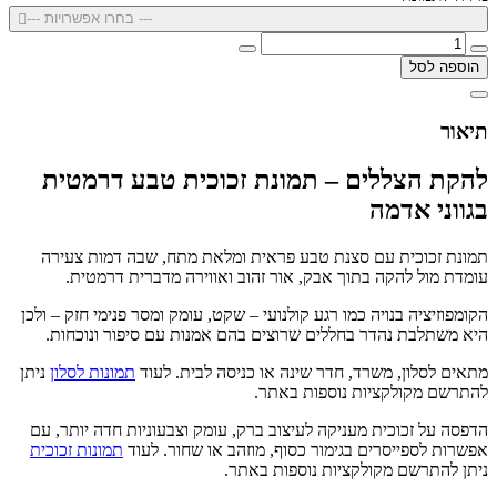
--- בחרו אפשרויות ---
הוספה לסל
תיאור
להקת הצללים – תמונת זכוכית טבע דרמטית
בגווני אדמה
תמונת זכוכית עם סצנת טבע פראית ומלאת מתח, שבה דמות צעירה
עומדת מול להקה בתוך אבק, אור זהוב ואווירה מדברית דרמטית.
הקומפוזיציה בנויה כמו רגע קולנועי – שקט, עומק ומסר פנימי חזק – ולכן
היא משתלבת נהדר בחללים שרוצים בהם אמנות עם סיפור ונוכחות.
מתאים לסלון, משרד, חדר שינה או כניסה לבית. לעוד
תמונות לסלון
ניתן
להתרשם מקולקציות נוספות באתר.
הדפסה על זכוכית מעניקה לעיצוב ברק, עומק וצבעוניות חדה יותר, עם
אפשרות לספייסרים בגימור כסוף, מוזהב או שחור. לעוד
תמונות זכוכית
ניתן להתרשם מקולקציות נוספות באתר.