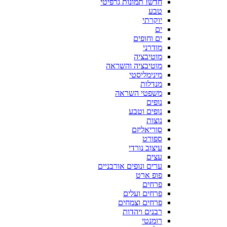
חדש! תמונות גרפיטי
טבע
יוקרתי
ים
ים וחופים
מודרני
מוטיבציה
מוטיבציה והשראה
מינימליסטי
מנדלות
משפטי השראה
נופים
נופים וטבע
נוצות
סוריאליזם
ספורט
עיצוב נורדי
עצים
ערים ונופים אורבניים
פופ ארט
פרחים
פרחים ועלים
פרחים וצמחים
רבנים ויהדות
רומנטי