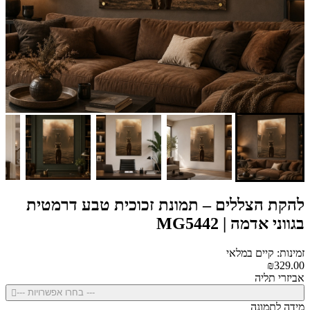
להקת הצללים – תמונת זכוכית טבע דרמטית
בגווני אדמה | MG5442
זמינות: קיים במלאי
₪329.00
אביזרי תליה
--- בחרו אפשרויות ---
מידה לתמונה