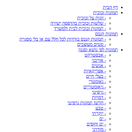
דף הבית
תמונות זכוכית
- זוגות על זכוכית
- שלשות זכוכית בהדפסה ישירה
- תמונות זכוכית לבית ולמשרד
תמונות קנבס
- תמונות קנבס בודדות לכל חלל עם או בלי מסגרת
- סטים מעוצבים
תמונות לפי נושא וסגנון
- אבסטרקט
- אורבני
- אנשים
- אפריקאיות
- בעלי חיים
- גאומטרי
- גיאומטריים
- גרפיטי
- דמויות
- חדש! תמונות גרפיטי
- טבע
- יוקרתי
- ים
- ים וחופים
- מודרני