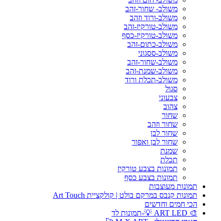
משולב- שחור-זהב
משולב-ורוד וזהב
משולב-טורקיז-זהב
משולב-טורקיז-כסף
משולב-כתום-זהב
משולב-ססגוני
משולב-שחור-זהב
משולב-שמנת-זהב
משולב-תכלת ורוד
סגול
צבעוני
צהוב
שחור
שחור וזהב
שחור לבן
שחור לבן ואפור
שמנת
תכלת
תמונות בצבע טורקיז
תמונות בצבע כסף
תמונות מעוצבות
תמונות קנבס במרקם בולט | קולקציית Art Touch
הכי חמים וחדשים
🎨 ART LED 💡-תמונות לד