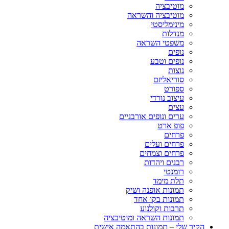
מוטיבציה
מוטיבציה והשראה
מינימליסטי
מנדלות
משפטי השראה
נופים
נופים וטבע
נוצות
סוריאליזם
ספורט
עיצוב נורדי
עצים
ערים ונופים אורבניים
פופ ארט
פרחים
פרחים ועלים
פרחים וצמחים
רבנים ויהדות
רומנטי
תלת מימד
תמונות אופנה ושיק
תמונות בקו אחד
תרבות וקולנוע
תמונות השראה ומוטיבציה
הקיר שלי – תמונות בהתאמה אישית