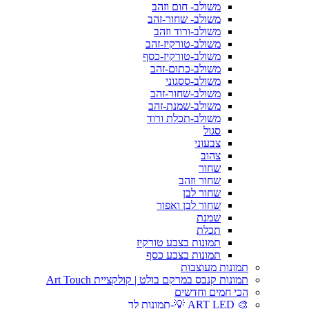
משולב- חום וזהב
משולב- שחור-זהב
משולב-ורוד וזהב
משולב-טורקיז-זהב
משולב-טורקיז-כסף
משולב-כתום-זהב
משולב-ססגוני
משולב-שחור-זהב
משולב-שמנת-זהב
משולב-תכלת ורוד
סגול
צבעוני
צהוב
שחור
שחור וזהב
שחור לבן
שחור לבן ואפור
שמנת
תכלת
תמונות בצבע טורקיז
תמונות בצבע כסף
תמונות מעוצבות
תמונות קנבס במרקם בולט | קולקציית Art Touch
הכי חמים וחדשים
🎨 ART LED 💡-תמונות לד