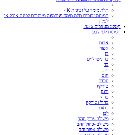
תלת מימד על זכוכית 4K
תמונות זכוכית תלת מימד פנורמיות מיוחדות לפינת אוכל או
לסלון
קטלוג מעצבים 2026
תמונות לפי צבע
אדום
אפור
בז
בז וניטרליים
בז׳
זהב
חום
חרדל
טורקיז
ירוק
כחול
כחול וטורקיז
כתום
לבן
משולב -ירוק וזהב
משולב -כחול וזהב
משולב אפור זהב
משולב- חום וזהב