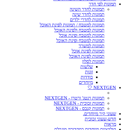
תמונות לפי חדר
תמונות לחדר השינה
תמונות לחדר שינה
תמונות לחדרי ילדים
תמונות למטבח / תמונות לפינת האוכל
תמונות למטבח ולפינת האוכל
תמונות למטבח ופינת אוכל
תמונות למטבח ופינת האוכל
תמונות למשרד
תמונות לפינת אוכל
תמונות לפינת האוכל
תמונות לסלון
שלשות
זוגות
בודדות
מיוחדים
NEXTGEN 🤍
תמונות וינטג' ורטרו - NEXTGEN
תמונות זכוכית - NEXTGEN
תמונות קנבס - NEXTGEN
שעוני קיר מיוחדים.
חדש-שעוני זכוכית
מראות
קולקציות מיוחדות במהדורה מוגבלת