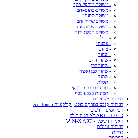
- משולב-טורקיז-כסף
- משולב-כתום-זהב
- משולב-ססגוני
- משולב-שחור-זהב
- משולב-שמנת-זהב
- משולב-תכלת ורוד
- סגול
- צבעוני
- צהוב
- שחור
- שחור וזהב
- שחור לבן
- שחור לבן ואפור
- שמנת
- תכלת
- תמונות בצבע טורקיז
- תמונות בצבע כסף
תמונות מעוצבות
תמונות קנבס במרקם בולט | קולקציית Art Touch
הכי חמים וחדשים
🎨 ART LED 💡-תמונות לד
האמן הדיגיטלי - M-X ART 🚀
תמונות עגולות
אודות
המלצות