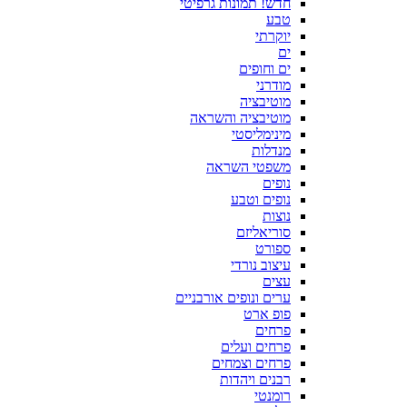
חדש! תמונות גרפיטי
טבע
יוקרתי
ים
ים וחופים
מודרני
מוטיבציה
מוטיבציה והשראה
מינימליסטי
מנדלות
משפטי השראה
נופים
נופים וטבע
נוצות
סוריאליזם
ספורט
עיצוב נורדי
עצים
ערים ונופים אורבניים
פופ ארט
פרחים
פרחים ועלים
פרחים וצמחים
רבנים ויהדות
רומנטי