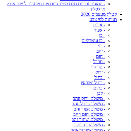
- תמונות זכוכית תלת מימד פנורמיות מיוחדות לפינת אוכל
או לסלון
קטלוג מעצבים 2026
תמונות לפי צבע
- אדום
- אפור
- בז
- בז וניטרליים
- בז׳
- זהב
- חום
- חרדל
- טורקיז
- ירוק
- כחול
- כחול וטורקיז
- כתום
- לבן
- משולב -ירוק וזהב
- משולב -כחול וזהב
- משולב אפור זהב
- משולב- חום וזהב
- משולב- שחור-זהב
- משולב-ורוד וזהב
- משולב-טורקיז-זהב