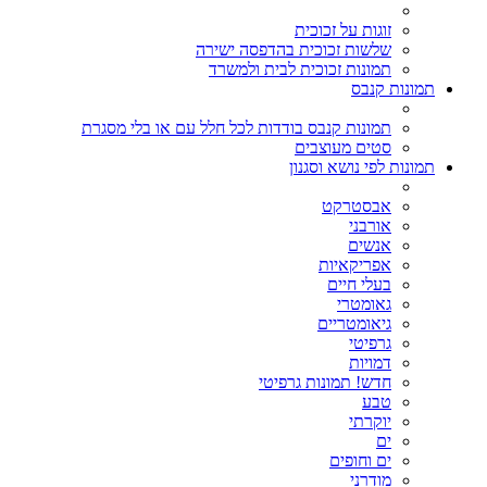
זוגות על זכוכית
שלשות זכוכית בהדפסה ישירה
תמונות זכוכית לבית ולמשרד
תמונות קנבס
תמונות קנבס בודדות לכל חלל עם או בלי מסגרת
סטים מעוצבים
תמונות לפי נושא וסגנון
אבסטרקט
אורבני
אנשים
אפריקאיות
בעלי חיים
גאומטרי
גיאומטריים
גרפיטי
דמויות
חדש! תמונות גרפיטי
טבע
יוקרתי
ים
ים וחופים
מודרני