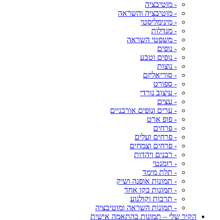
- מוטיבציה
- מוטיבציה והשראה
- מינימליסטי
- מנדלות
- משפטי השראה
- נופים
- נופים וטבע
- נוצות
- סוריאליזם
- ספורט
- עיצוב נורדי
- עצים
- ערים ונופים אורבניים
- פופ ארט
- פרחים
- פרחים ועלים
- פרחים וצמחים
- רבנים ויהדות
- רומנטי
- תלת מימד
- תמונות אופנה ושיק
- תמונות בקו אחד
- תרבות וקולנוע
- תמונות השראה ומוטיבציה
הקיר שלי – תמונות בהתאמה אישית