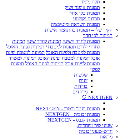
תלת מימד
תמונות אופנה ושיק
תמונות בקו אחד
תרבות וקולנוע
תמונות השראה ומוטיבציה
הקיר שלי – תמונות בהתאמה אישית
תמונות לפי חדר
תמונות לחדר השינה
תמונות לחדר שינה
תמונות
לחדרי ילדים
תמונות למטבח / תמונות לפינת האוכל
תמונות למטבח ולפינת האוכל
תמונות למטבח ופינת
אוכל
תמונות למטבח ופינת האוכל
תמונות למשרד
תמונות לפינת אוכל
תמונות לפינת האוכל
תמונות
לסלון
שלשות
זוגות
בודדות
מיוחדים
NEXTGEN 🤍
תמונות וינטג' ורטרו - NEXTGEN
תמונות זכוכית - NEXTGEN
תמונות קנבס - NEXTGEN
שעוני קיר מיוחדים.
חדש-שעוני זכוכית
מראות