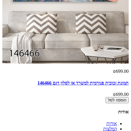
00
₪699.00
תמונת זכוכית פנורמית למשרד או לסלון דגם 146466
תמ
00
₪699.00
הוספה לסל
אודות
אודות
המלצות