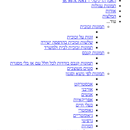
האמן הדיגיטלי - M-X ART 🚀
תמונות עגולות
אודות
המלצות
עוד...
תמונות זכוכית
זוגות על זכוכית
שלשות זכוכית בהדפסה ישירה
תמונות זכוכית לבית ולמשרד
תמונות קנבס
תמונות קנבס בודדות לכל חלל עם או בלי מסגרת
סטים מעוצבים
תמונות לפי נושא וסגנון
אבסטרקט
אורבני
אנשים
אפריקאיות
בעלי חיים
גאומטרי
גיאומטריים
גרפיטי
דמויות