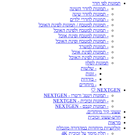
תמונות לפי חדר
- תמונות לחדר השינה
- תמונות לחדר שינה
- תמונות לחדרי ילדים
- תמונות למטבח / תמונות לפינת האוכל
- תמונות למטבח ולפינת האוכל
- תמונות למטבח ופינת אוכל
- תמונות למטבח ופינת האוכל
- תמונות למשרד
- תמונות לפינת אוכל
- תמונות לפינת האוכל
תמונות לסלון
- שלשות
- זוגות
- בודדות
- מיוחדים
NEXTGEN 🤍
- תמונות וינטג' ורטרו - NEXTGEN
- תמונות זכוכית - NEXTGEN
- תמונות קנבס - NEXTGEN
שעוני קיר מיוחדים.
חדש-שעוני זכוכית
מראות
קולקציות מיוחדות במהדורה מוגבלת
- תלת מימד על זכוכית 4K