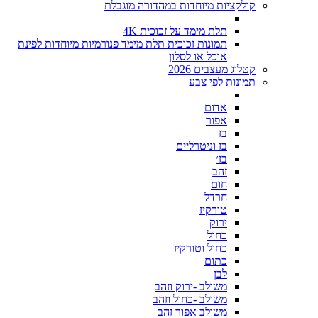
קולקציות מיוחדות במהדורה מוגבלת
תלת מימד על זכוכית 4K
תמונות זכוכית תלת מימד פנורמיות מיוחדות לפינת
אוכל או לסלון
קטלוג מעצבים 2026
תמונות לפי צבע
אדום
אפור
בז
בז וניטרליים
בז׳
זהב
חום
חרדל
טורקיז
ירוק
כחול
כחול וטורקיז
כתום
לבן
משולב -ירוק וזהב
משולב -כחול וזהב
משולב אפור זהב