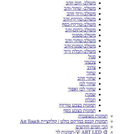
משולב- חום וזהב
משולב- שחור-זהב
משולב-ורוד וזהב
משולב-טורקיז-זהב
משולב-טורקיז-כסף
משולב-כתום-זהב
משולב-ססגוני
משולב-שחור-זהב
משולב-שמנת-זהב
משולב-תכלת ורוד
סגול
צבעוני
צהוב
שחור
שחור וזהב
שחור לבן
שחור לבן ואפור
שמנת
תכלת
תמונות בצבע טורקיז
תמונות בצבע כסף
תמונות מעוצבות
תמונות קנבס במרקם בולט | קולקציית Art Touch
הכי חמים וחדשים
🎨 ART LED 💡-תמונות לד