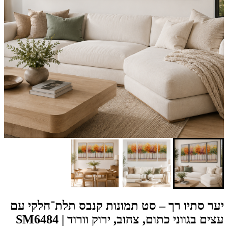
יער סתיו רך – סט תמונות קנבס תלת־חלקי עם
עצים בגווני כתום, צהוב, ירוק וורוד | SM6484