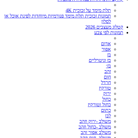
תלת מימד על זכוכית 4K
תמונות זכוכית תלת מימד פנורמיות מיוחדות לפינת אוכל או
לסלון
קטלוג מעצבים 2026
תמונות לפי צבע
אדום
אפור
בז
בז וניטרליים
בז׳
זהב
חום
חרדל
טורקיז
ירוק
כחול
כחול וטורקיז
כתום
לבן
משולב -ירוק וזהב
משולב -כחול וזהב
משולב אפור זהב
משולב- חום וזהב