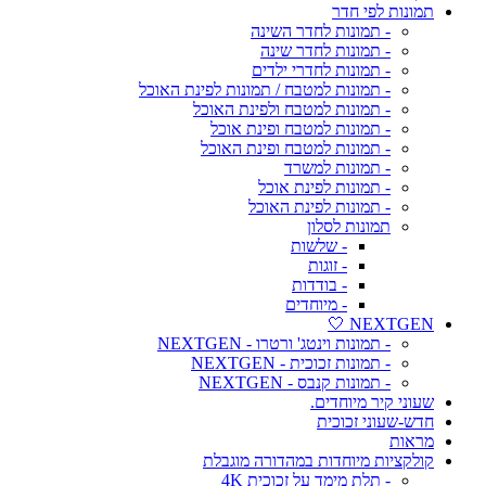
תמונות לפי חדר
- תמונות לחדר השינה
- תמונות לחדר שינה
- תמונות לחדרי ילדים
- תמונות למטבח / תמונות לפינת האוכל
- תמונות למטבח ולפינת האוכל
- תמונות למטבח ופינת אוכל
- תמונות למטבח ופינת האוכל
- תמונות למשרד
- תמונות לפינת אוכל
- תמונות לפינת האוכל
תמונות לסלון
- שלשות
- זוגות
- בודדות
- מיוחדים
NEXTGEN 🤍
- תמונות וינטג' ורטרו - NEXTGEN
- תמונות זכוכית - NEXTGEN
- תמונות קנבס - NEXTGEN
שעוני קיר מיוחדים.
חדש-שעוני זכוכית
מראות
קולקציות מיוחדות במהדורה מוגבלת
- תלת מימד על זכוכית 4K