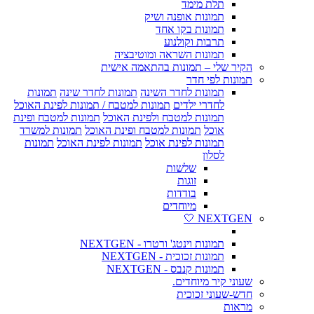
תלת מימד
תמונות אופנה ושיק
תמונות בקו אחד
תרבות וקולנוע
תמונות השראה ומוטיבציה
הקיר שלי – תמונות בהתאמה אישית
תמונות לפי חדר
תמונות לחדר השינה
תמונות לחדר שינה
תמונות
לחדרי ילדים
תמונות למטבח / תמונות לפינת האוכל
תמונות למטבח ולפינת האוכל
תמונות למטבח ופינת
אוכל
תמונות למטבח ופינת האוכל
תמונות למשרד
תמונות לפינת אוכל
תמונות לפינת האוכל
תמונות
לסלון
שלשות
זוגות
בודדות
מיוחדים
NEXTGEN 🤍
תמונות וינטג' ורטרו - NEXTGEN
תמונות זכוכית - NEXTGEN
תמונות קנבס - NEXTGEN
שעוני קיר מיוחדים.
חדש-שעוני זכוכית
מראות