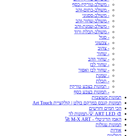
- משולב-טורקיז-כסף
- משולב-כתום-זהב
- משולב-ססגוני
- משולב-שחור-זהב
- משולב-שמנת-זהב
- משולב-תכלת ורוד
- סגול
- צבעוני
- צהוב
- שחור
- שחור וזהב
- שחור לבן
- שחור לבן ואפור
- שמנת
- תכלת
- תמונות בצבע טורקיז
- תמונות בצבע כסף
תמונות מעוצבות
תמונות קנבס במרקם בולט | קולקציית Art Touch
הכי חמים וחדשים
🎨 ART LED 💡-תמונות לד
האמן הדיגיטלי - M-X ART 🚀
תמונות עגולות
אודות
המלצות