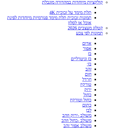
קולקציות מיוחדות במהדורה מוגבלת
תלת מימד על זכוכית 4K
תמונות זכוכית תלת מימד פנורמיות מיוחדות לפינת
אוכל או לסלון
קטלוג מעצבים 2026
תמונות לפי צבע
אדום
אפור
בז
בז וניטרליים
בז׳
זהב
חום
חרדל
טורקיז
ירוק
כחול
כחול וטורקיז
כתום
לבן
משולב -ירוק וזהב
משולב -כחול וזהב
משולב אפור זהב