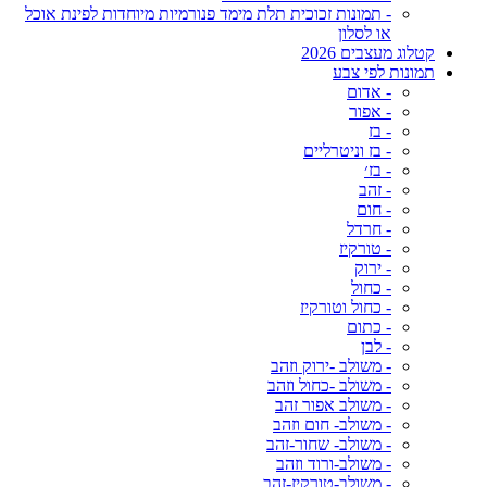
- תמונות זכוכית תלת מימד פנורמיות מיוחדות לפינת אוכל
או לסלון
קטלוג מעצבים 2026
תמונות לפי צבע
- אדום
- אפור
- בז
- בז וניטרליים
- בז׳
- זהב
- חום
- חרדל
- טורקיז
- ירוק
- כחול
- כחול וטורקיז
- כתום
- לבן
- משולב -ירוק וזהב
- משולב -כחול וזהב
- משולב אפור זהב
- משולב- חום וזהב
- משולב- שחור-זהב
- משולב-ורוד וזהב
- משולב-טורקיז-זהב