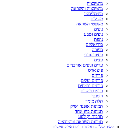
מוטיבציה
מוטיבציה והשראה
מינימליסטי
מנדלות
משפטי השראה
נופים
נופים וטבע
נוצות
סוריאליזם
ספורט
עיצוב נורדי
עצים
ערים ונופים אורבניים
פופ ארט
פרחים
פרחים ועלים
פרחים וצמחים
רבנים ויהדות
רומנטי
תלת מימד
תמונות אופנה ושיק
תמונות בקו אחד
תרבות וקולנוע
תמונות השראה ומוטיבציה
הקיר שלי – תמונות בהתאמה אישית