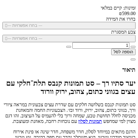
זמינות: קיים במלאי
₪599.00
בחרו את המידה
--- בחרו אפשרויות ---
צבע המסגרת
--- בחרו אפשרויות ---
הוספה לסל
תיאור
יער סתיו רך – סט תמונות קנבס תלת־חלקי עם
עצים בגווני כתום, צהוב, ירוק וורוד
סט תמונות קנבס בשלושה חלקים עם שדרת עצים צבעונית במראה ציורי
ורך, בגווני כתום, צהוב, ירוק, ורוד ובז׳. הצבעוניות החמה והמאוזנת
מכניסה לחלל תחושת טבע, שמחה ורוך בלי להעמיס על העיצוב. זהו דגם
מצוין למי שמחפש
תמונות לסלון
עם נוכחות רחבה, מאוזנת ומעוצבת.
הדגם מתאים במיוחד לסלון, חדר משפחה, חדר שינה או פינת אירוח
בעיצוב מודרני וטבעי. הוא משתלב נהדר עם ספה בהירה, עץ טבעי,