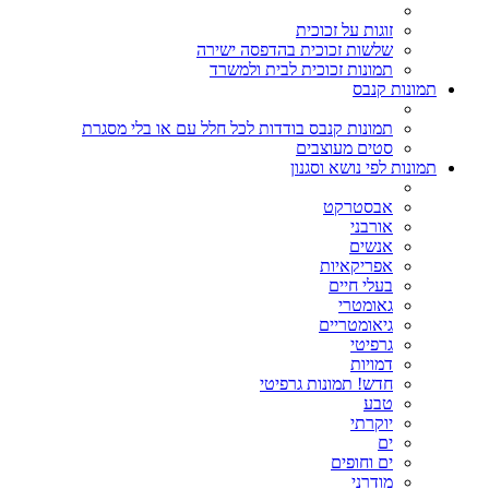
זוגות על זכוכית
שלשות זכוכית בהדפסה ישירה
תמונות זכוכית לבית ולמשרד
תמונות קנבס
תמונות קנבס בודדות לכל חלל עם או בלי מסגרת
סטים מעוצבים
תמונות לפי נושא וסגנון
אבסטרקט
אורבני
אנשים
אפריקאיות
בעלי חיים
גאומטרי
גיאומטריים
גרפיטי
דמויות
חדש! תמונות גרפיטי
טבע
יוקרתי
ים
ים וחופים
מודרני