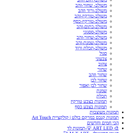
משולב- שחור-זהב
משולב-ורוד וזהב
משולב-טורקיז-זהב
משולב-טורקיז-כסף
משולב-כתום-זהב
משולב-ססגוני
משולב-שחור-זהב
משולב-שמנת-זהב
משולב-תכלת ורוד
סגול
צבעוני
צהוב
שחור
שחור וזהב
שחור לבן
שחור לבן ואפור
שמנת
תכלת
תמונות בצבע טורקיז
תמונות בצבע כסף
תמונות מעוצבות
תמונות קנבס במרקם בולט | קולקציית Art Touch
הכי חמים וחדשים
🎨 ART LED 💡-תמונות לד