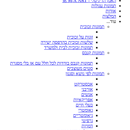
האמן הדיגיטלי - M-X ART 🚀
תמונות עגולות
אודות
המלצות
עוד...
תמונות זכוכית
זוגות על זכוכית
שלשות זכוכית בהדפסה ישירה
תמונות זכוכית לבית ולמשרד
תמונות קנבס
תמונות קנבס בודדות לכל חלל עם או בלי מסגרת
סטים מעוצבים
תמונות לפי נושא וסגנון
אבסטרקט
אורבני
אנשים
אפריקאיות
בעלי חיים
גאומטרי
גיאומטריים
גרפיטי
דמויות