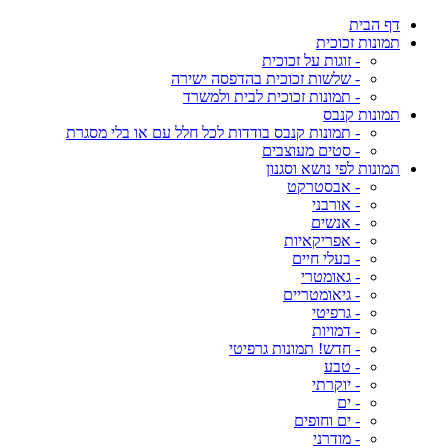
דף הבית
תמונות זכוכית
- זוגות על זכוכית
- שלשות זכוכית בהדפסה ישירה
- תמונות זכוכית לבית ולמשרד
תמונות קנבס
- תמונות קנבס בודדות לכל חלל עם או בלי מסגרת
- סטים מעוצבים
תמונות לפי נושא וסגנון
- אבסטרקט
- אורבני
- אנשים
- אפריקאיות
- בעלי חיים
- גאומטרי
- גיאומטריים
- גרפיטי
- דמויות
- חדש! תמונות גרפיטי
- טבע
- יוקרתי
- ים
- ים וחופים
- מודרני