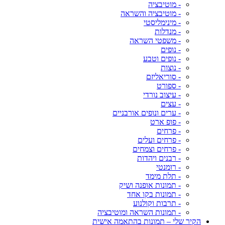
- מוטיבציה
- מוטיבציה והשראה
- מינימליסטי
- מנדלות
- משפטי השראה
- נופים
- נופים וטבע
- נוצות
- סוריאליזם
- ספורט
- עיצוב נורדי
- עצים
- ערים ונופים אורבניים
- פופ ארט
- פרחים
- פרחים ועלים
- פרחים וצמחים
- רבנים ויהדות
- רומנטי
- תלת מימד
- תמונות אופנה ושיק
- תמונות בקו אחד
- תרבות וקולנוע
- תמונות השראה ומוטיבציה
הקיר שלי – תמונות בהתאמה אישית