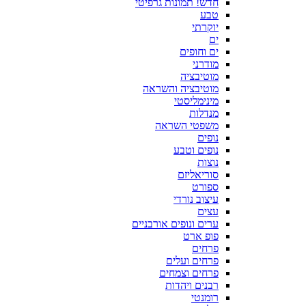
חדש! תמונות גרפיטי
טבע
יוקרתי
ים
ים וחופים
מודרני
מוטיבציה
מוטיבציה והשראה
מינימליסטי
מנדלות
משפטי השראה
נופים
נופים וטבע
נוצות
סוריאליזם
ספורט
עיצוב נורדי
עצים
ערים ונופים אורבניים
פופ ארט
פרחים
פרחים ועלים
פרחים וצמחים
רבנים ויהדות
רומנטי