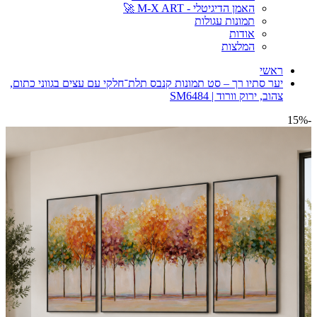
האמן הדיגיטלי - M-X ART 🚀
תמונות עגולות
אודות
המלצות
ראשי
יער סתיו רך – סט תמונות קנבס תלת־חלקי עם עצים בגווני כתום,
צהוב, ירוק וורוד | SM6484
-15%