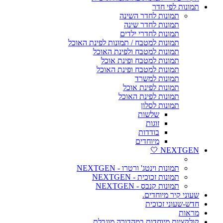
תמונות לפי חדר
תמונות לחדר השינה
תמונות לחדר שינה
תמונות לחדרי ילדים
תמונות למטבח / תמונות לפינת האוכל
תמונות למטבח ולפינת האוכל
תמונות למטבח ופינת אוכל
תמונות למטבח ופינת האוכל
תמונות למשרד
תמונות לפינת אוכל
תמונות לפינת האוכל
תמונות לסלון
שלשות
זוגות
בודדות
מיוחדים
NEXTGEN 🤍
תמונות וינטג' ורטרו - NEXTGEN
תמונות זכוכית - NEXTGEN
תמונות קנבס - NEXTGEN
שעוני קיר מיוחדים.
חדש-שעוני זכוכית
מראות
קולקציות מיוחדות במהדורה מוגבלת