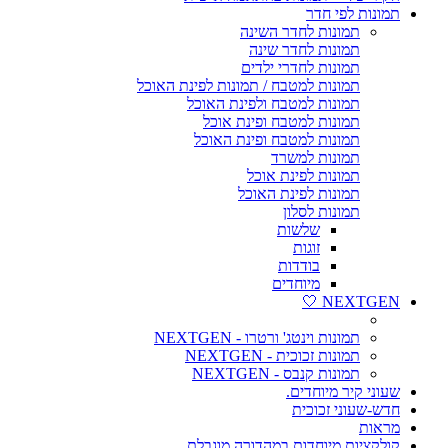
תמונות לפי חדר
תמונות לחדר השינה
תמונות לחדר שינה
תמונות לחדרי ילדים
תמונות למטבח / תמונות לפינת האוכל
תמונות למטבח ולפינת האוכל
תמונות למטבח ופינת אוכל
תמונות למטבח ופינת האוכל
תמונות למשרד
תמונות לפינת אוכל
תמונות לפינת האוכל
תמונות לסלון
שלשות
זוגות
בודדות
מיוחדים
NEXTGEN 🤍
תמונות וינטג' ורטרו - NEXTGEN
תמונות זכוכית - NEXTGEN
תמונות קנבס - NEXTGEN
שעוני קיר מיוחדים.
חדש-שעוני זכוכית
מראות
קולקציות מיוחדות במהדורה מוגבלת