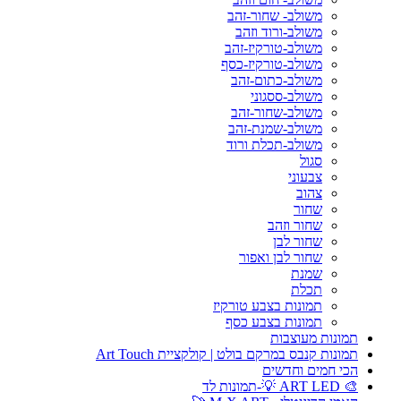
משולב- שחור-זהב
משולב-ורוד וזהב
משולב-טורקיז-זהב
משולב-טורקיז-כסף
משולב-כתום-זהב
משולב-ססגוני
משולב-שחור-זהב
משולב-שמנת-זהב
משולב-תכלת ורוד
סגול
צבעוני
צהוב
שחור
שחור וזהב
שחור לבן
שחור לבן ואפור
שמנת
תכלת
תמונות בצבע טורקיז
תמונות בצבע כסף
תמונות מעוצבות
תמונות קנבס במרקם בולט | קולקציית Art Touch
הכי חמים וחדשים
🎨 ART LED 💡-תמונות לד