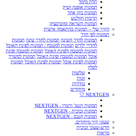
תלת מימד
תמונות אופנה ושיק
תמונות בקו אחד
תרבות וקולנוע
תמונות השראה ומוטיבציה
הקיר שלי – תמונות בהתאמה אישית
תמונות לפי חדר
תמונות לחדר השינה
תמונות לחדר שינה
תמונות
לחדרי ילדים
תמונות למטבח / תמונות לפינת האוכל
תמונות למטבח ולפינת האוכל
תמונות למטבח ופינת
אוכל
תמונות למטבח ופינת האוכל
תמונות למשרד
תמונות לפינת אוכל
תמונות לפינת האוכל
תמונות
לסלון
שלשות
זוגות
בודדות
מיוחדים
NEXTGEN 🤍
תמונות וינטג' ורטרו - NEXTGEN
תמונות זכוכית - NEXTGEN
תמונות קנבס - NEXTGEN
שעוני קיר מיוחדים.
חדש-שעוני זכוכית
מראות