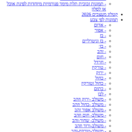
- תמונות זכוכית תלת מימד פנורמיות מיוחדות לפינת אוכל
או לסלון
קטלוג מעצבים 2026
תמונות לפי צבע
- אדום
- אפור
- בז
- בז וניטרליים
- בז׳
- זהב
- חום
- חרדל
- טורקיז
- ירוק
- כחול
- כחול וטורקיז
- כתום
- לבן
- משולב -ירוק וזהב
- משולב -כחול וזהב
- משולב אפור זהב
- משולב- חום וזהב
- משולב- שחור-זהב
- משולב-ורוד וזהב
- משולב-טורקיז-זהב