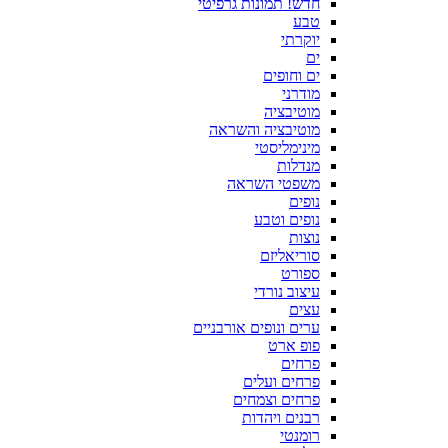
חדש! תמונות גרפיטי
טבע
יוקרתי
ים
ים וחופים
מודרני
מוטיבציה
מוטיבציה והשראה
מינימליסטי
מנדלות
משפטי השראה
נופים
נופים וטבע
נוצות
סוריאליזם
ספורט
עיצוב נורדי
עצים
ערים ונופים אורבניים
פופ ארט
פרחים
פרחים ועלים
פרחים וצמחים
רבנים ויהדות
רומנטי