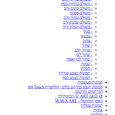
- משולב-טורקיז-כסף
- משולב-כתום-זהב
- משולב-ססגוני
- משולב-שחור-זהב
- משולב-שמנת-זהב
- משולב-תכלת ורוד
- סגול
- צבעוני
- צהוב
- שחור
- שחור וזהב
- שחור לבן
- שחור לבן ואפור
- שמנת
- תכלת
- תמונות בצבע טורקיז
- תמונות בצבע כסף
תמונות מעוצבות
תמונות קנבס במרקם בולט | קולקציית Art Touch
הכי חמים וחדשים
🎨 ART LED 💡-תמונות לד
האמן הדיגיטלי - M-X ART 🚀
תמונות עגולות
אודות
המלצות