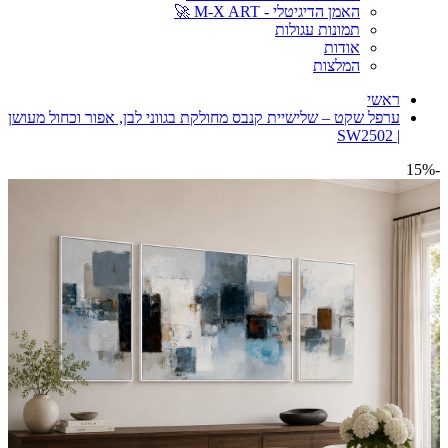
האמן הדיגיטלי - M-X ART 🚀
תמונות עגולות
אודות
המלצות
ראשי
ערפל שקט – שלישיית קנבס מחולקת בגווני לבן, אפור וכחול מעושן
| SW2502
-15%