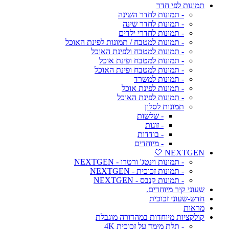
תמונות לפי חדר
- תמונות לחדר השינה
- תמונות לחדר שינה
- תמונות לחדרי ילדים
- תמונות למטבח / תמונות לפינת האוכל
- תמונות למטבח ולפינת האוכל
- תמונות למטבח ופינת אוכל
- תמונות למטבח ופינת האוכל
- תמונות למשרד
- תמונות לפינת אוכל
- תמונות לפינת האוכל
תמונות לסלון
- שלשות
- זוגות
- בודדות
- מיוחדים
NEXTGEN 🤍
- תמונות וינטג' ורטרו - NEXTGEN
- תמונות זכוכית - NEXTGEN
- תמונות קנבס - NEXTGEN
שעוני קיר מיוחדים.
חדש-שעוני זכוכית
מראות
קולקציות מיוחדות במהדורה מוגבלת
- תלת מימד על זכוכית 4K