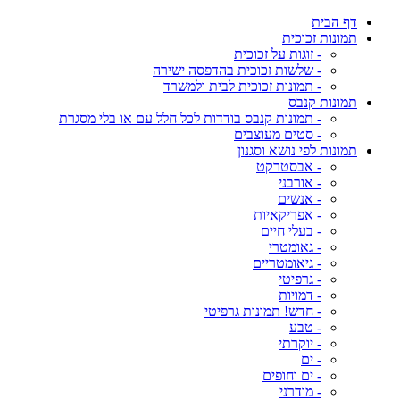
דף הבית
תמונות זכוכית
- זוגות על זכוכית
- שלשות זכוכית בהדפסה ישירה
- תמונות זכוכית לבית ולמשרד
תמונות קנבס
- תמונות קנבס בודדות לכל חלל עם או בלי מסגרת
- סטים מעוצבים
תמונות לפי נושא וסגנון
- אבסטרקט
- אורבני
- אנשים
- אפריקאיות
- בעלי חיים
- גאומטרי
- גיאומטריים
- גרפיטי
- דמויות
- חדש! תמונות גרפיטי
- טבע
- יוקרתי
- ים
- ים וחופים
- מודרני