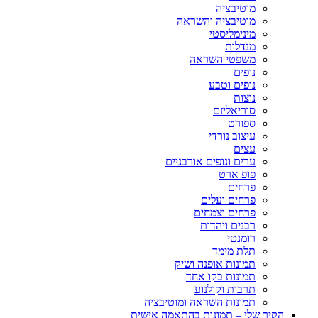
מוטיבציה
מוטיבציה והשראה
מינימליסטי
מנדלות
משפטי השראה
נופים
נופים וטבע
נוצות
סוריאליזם
ספורט
עיצוב נורדי
עצים
ערים ונופים אורבניים
פופ ארט
פרחים
פרחים ועלים
פרחים וצמחים
רבנים ויהדות
רומנטי
תלת מימד
תמונות אופנה ושיק
תמונות בקו אחד
תרבות וקולנוע
תמונות השראה ומוטיבציה
הקיר שלי – תמונות בהתאמה אישית