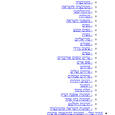
- מוטיבציה
- מוטיבציה והשראה
- מינימליסטי
- מנדלות
- משפטי השראה
- נופים
- נופים וטבע
- נוצות
- סוריאליזם
- ספורט
- עיצוב נורדי
- עצים
- ערים ונופים אורבניים
- פופ ארט
- פרחים
- פרחים ועלים
- פרחים וצמחים
- רבנים ויהדות
- רומנטי
- תלת מימד
- תמונות אופנה ושיק
- תמונות בקו אחד
- תרבות וקולנוע
- תמונות השראה ומוטיבציה
הקיר שלי – תמונות בהתאמה אישית