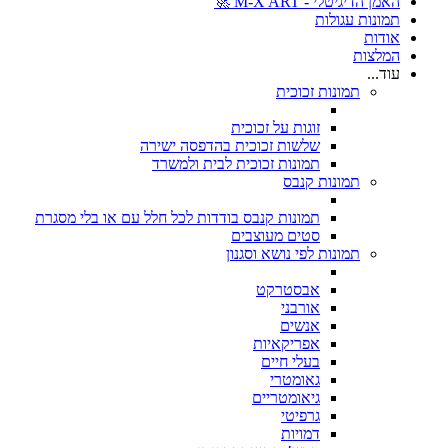
האמן הדיגיטלי - M-X ART 🚀
תמונות עגולות
אודות
המלצות
עוד...
תמונות זכוכית
זוגות על זכוכית
שלשות זכוכית בהדפסה ישירה
תמונות זכוכית לבית ולמשרד
תמונות קנבס
תמונות קנבס בודדות לכל חלל עם או בלי מסגרת
סטים מעוצבים
תמונות לפי נושא וסגנון
אבסטרקט
אורבני
אנשים
אפריקאיות
בעלי חיים
גאומטרי
גיאומטריים
גרפיטי
דמויות