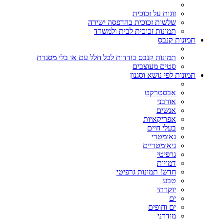
זוגות על זכוכית
שלשות זכוכית בהדפסה ישירה
תמונות זכוכית לבית ולמשרד
תמונות קנבס
תמונות קנבס בודדות לכל חלל עם או בלי מסגרת
סטים מעוצבים
תמונות לפי נושא וסגנון
אבסטרקט
אורבני
אנשים
אפריקאיות
בעלי חיים
גאומטרי
גיאומטריים
גרפיטי
דמויות
חדש! תמונות גרפיטי
טבע
יוקרתי
ים
ים וחופים
מודרני