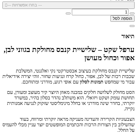
--- בחרו אפשרויות ---
הוספה לסל
תיאור
ערפל שקט – שלישיית קנבס מחולקת בגווני לבן,
אפור וכחול מעושן
שלישיית קנבס מחולקת בעיצוב אבסטרקטי נקי ואלגנטי, המשלבת
שכבות רכות של לבן, אפור, כחול קרח ונגיעות שחור. זוהי יצירה אידיאלית
עבור מי שמחפש
תמונות לסלון
עם אופי רגוע, מודרני ומתוחכם.
הסט מחולק לשלושה חלקים במבנה מאוזן היוצר קיר מעוצב ומעודן, עם
תחושת עומק ושקט ויזואלי. הוא משתלב נהדר בסלון בהיר, במשרד
יוקרתי, בחדר שינה מודרני או בחלל מינימליסטי שזקוק לנגיעה אמנותית
נקייה.
הצבעוניות הקרירה והעדינה מעניקה מראה יוקרתי ומרווח, בעוד
שהשילוב בין הצורות הרכות והכתמים המופשטים יוצר עניין מבלי להעמיס
על החלל.