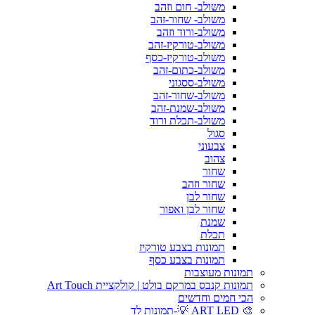
משולב- חום וזהב
משולב- שחור-זהב
משולב-ורוד וזהב
משולב-טורקיז-זהב
משולב-טורקיז-כסף
משולב-כתום-זהב
משולב-ססגוני
משולב-שחור-זהב
משולב-שמנת-זהב
משולב-תכלת ורוד
סגול
צבעוני
צהוב
שחור
שחור וזהב
שחור לבן
שחור לבן ואפור
שמנת
תכלת
תמונות בצבע טורקיז
תמונות בצבע כסף
תמונות מעוצבות
תמונות קנבס במרקם בולט | קולקציית Art Touch
הכי חמים וחדשים
🎨 ART LED 💡-תמונות לד