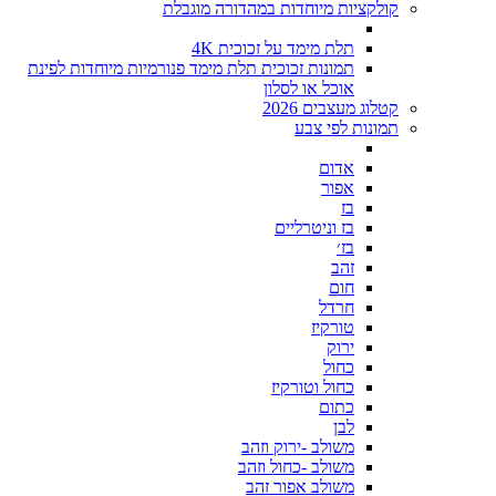
קולקציות מיוחדות במהדורה מוגבלת
תלת מימד על זכוכית 4K
תמונות זכוכית תלת מימד פנורמיות מיוחדות לפינת
אוכל או לסלון
קטלוג מעצבים 2026
תמונות לפי צבע
אדום
אפור
בז
בז וניטרליים
בז׳
זהב
חום
חרדל
טורקיז
ירוק
כחול
כחול וטורקיז
כתום
לבן
משולב -ירוק וזהב
משולב -כחול וזהב
משולב אפור זהב