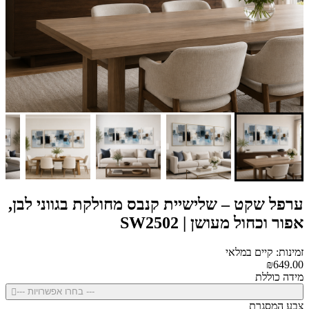
ערפל שקט – שלישיית קנבס מחולקת בגווני לבן,
אפור וכחול מעושן | SW2502
זמינות: קיים במלאי
₪649.00
מידה כוללת
--- בחרו אפשרויות ---
צבע המסגרת