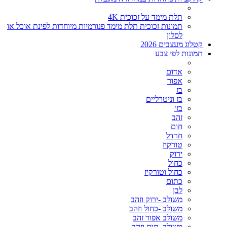
תלת מימד על זכוכית 4K
תמונות זכוכית תלת מימד פנורמיות מיוחדות לפינת אוכל או
לסלון
קטלוג מעצבים 2026
תמונות לפי צבע
אדום
אפור
בז
בז וניטרליים
בז׳
זהב
חום
חרדל
טורקיז
ירוק
כחול
כחול וטורקיז
כתום
לבן
משולב -ירוק וזהב
משולב -כחול וזהב
משולב אפור זהב
משולב- חום וזהב