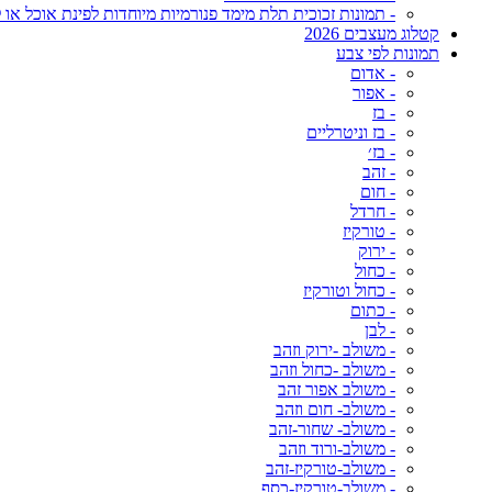
- תמונות זכוכית תלת מימד פנורמיות מיוחדות לפינת אוכל או ל
קטלוג מעצבים 2026
תמונות לפי צבע
- אדום
- אפור
- בז
- בז וניטרליים
- בז׳
- זהב
- חום
- חרדל
- טורקיז
- ירוק
- כחול
- כחול וטורקיז
- כתום
- לבן
- משולב -ירוק וזהב
- משולב -כחול וזהב
- משולב אפור זהב
- משולב- חום וזהב
- משולב- שחור-זהב
- משולב-ורוד וזהב
- משולב-טורקיז-זהב
- משולב-טורקיז-כסף