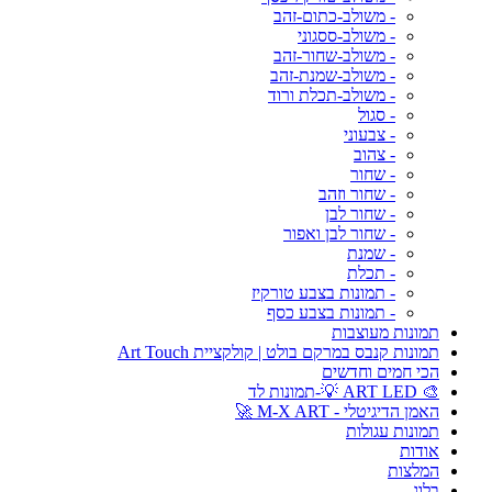
- משולב-כתום-זהב
- משולב-ססגוני
- משולב-שחור-זהב
- משולב-שמנת-זהב
- משולב-תכלת ורוד
- סגול
- צבעוני
- צהוב
- שחור
- שחור וזהב
- שחור לבן
- שחור לבן ואפור
- שמנת
- תכלת
- תמונות בצבע טורקיז
- תמונות בצבע כסף
תמונות מעוצבות
תמונות קנבס במרקם בולט | קולקציית Art Touch
הכי חמים וחדשים
🎨 ART LED 💡-תמונות לד
האמן הדיגיטלי - M-X ART 🚀
תמונות עגולות
אודות
המלצות
בלוג