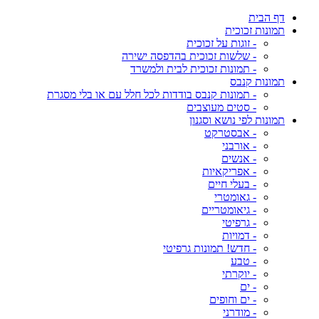
דף הבית
תמונות זכוכית
- זוגות על זכוכית
- שלשות זכוכית בהדפסה ישירה
- תמונות זכוכית לבית ולמשרד
תמונות קנבס
- תמונות קנבס בודדות לכל חלל עם או בלי מסגרת
- סטים מעוצבים
תמונות לפי נושא וסגנון
- אבסטרקט
- אורבני
- אנשים
- אפריקאיות
- בעלי חיים
- גאומטרי
- גיאומטריים
- גרפיטי
- דמויות
- חדש! תמונות גרפיטי
- טבע
- יוקרתי
- ים
- ים וחופים
- מודרני