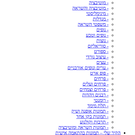
- מוטיבציה
- מוטיבציה והשראה
- מינימליסטי
- מנדלות
- משפטי השראה
- נופים
- נופים וטבע
- נוצות
- סוריאליזם
- ספורט
- עיצוב נורדי
- עצים
- ערים ונופים אורבניים
- פופ ארט
- פרחים
- פרחים ועלים
- פרחים וצמחים
- רבנים ויהדות
- רומנטי
- תלת מימד
- תמונות אופנה ושיק
- תמונות בקו אחד
- תרבות וקולנוע
- תמונות השראה ומוטיבציה
הקיר שלי – תמונות בהתאמה אישית