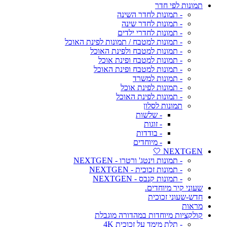
תמונות לפי חדר
- תמונות לחדר השינה
- תמונות לחדר שינה
- תמונות לחדרי ילדים
- תמונות למטבח / תמונות לפינת האוכל
- תמונות למטבח ולפינת האוכל
- תמונות למטבח ופינת אוכל
- תמונות למטבח ופינת האוכל
- תמונות למשרד
- תמונות לפינת אוכל
- תמונות לפינת האוכל
תמונות לסלון
- שלשות
- זוגות
- בודדות
- מיוחדים
NEXTGEN 🤍
- תמונות וינטג' ורטרו - NEXTGEN
- תמונות זכוכית - NEXTGEN
- תמונות קנבס - NEXTGEN
שעוני קיר מיוחדים.
חדש-שעוני זכוכית
מראות
קולקציות מיוחדות במהדורה מוגבלת
- תלת מימד על זכוכית 4K