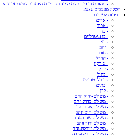
- תמונות זכוכית תלת מימד פנורמיות מיוחדות לפינת אוכל או ל
קטלוג מעצבים 2026
תמונות לפי צבע
- אדום
- אפור
- בז
- בז וניטרליים
- בז׳
- זהב
- חום
- חרדל
- טורקיז
- ירוק
- כחול
- כחול וטורקיז
- כתום
- לבן
- משולב -ירוק וזהב
- משולב -כחול וזהב
- משולב אפור זהב
- משולב- חום וזהב
- משולב- שחור-זהב
- משולב-ורוד וזהב
- משולב-טורקיז-זהב
- משולב-טורקיז-כסף