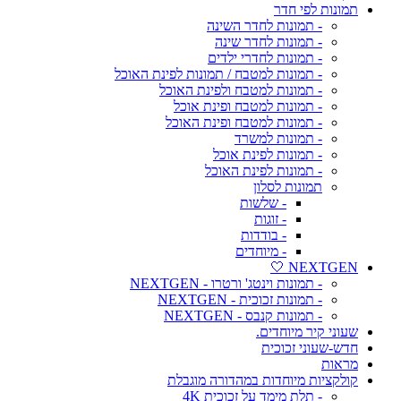
תמונות לפי חדר
- תמונות לחדר השינה
- תמונות לחדר שינה
- תמונות לחדרי ילדים
- תמונות למטבח / תמונות לפינת האוכל
- תמונות למטבח ולפינת האוכל
- תמונות למטבח ופינת אוכל
- תמונות למטבח ופינת האוכל
- תמונות למשרד
- תמונות לפינת אוכל
- תמונות לפינת האוכל
תמונות לסלון
- שלשות
- זוגות
- בודדות
- מיוחדים
NEXTGEN 🤍
- תמונות וינטג' ורטרו - NEXTGEN
- תמונות זכוכית - NEXTGEN
- תמונות קנבס - NEXTGEN
שעוני קיר מיוחדים.
חדש-שעוני זכוכית
מראות
קולקציות מיוחדות במהדורה מוגבלת
- תלת מימד על זכוכית 4K