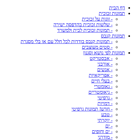
דף הבית
תמונות זכוכית
- זוגות על זכוכית
- שלשות זכוכית בהדפסה ישירה
- תמונות זכוכית לבית ולמשרד
תמונות קנבס
- תמונות קנבס בודדות לכל חלל עם או בלי מסגרת
- סטים מעוצבים
תמונות לפי נושא וסגנון
- אבסטרקט
- אורבני
- אנשים
- אפריקאיות
- בעלי חיים
- גאומטרי
- גיאומטריים
- גרפיטי
- דמויות
- חדש! תמונות גרפיטי
- טבע
- יוקרתי
- ים
- ים וחופים
- מודרני