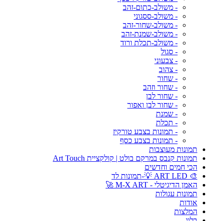
- משולב-כתום-זהב
- משולב-ססגוני
- משולב-שחור-זהב
- משולב-שמנת-זהב
- משולב-תכלת ורוד
- סגול
- צבעוני
- צהוב
- שחור
- שחור וזהב
- שחור לבן
- שחור לבן ואפור
- שמנת
- תכלת
- תמונות בצבע טורקיז
- תמונות בצבע כסף
תמונות מעוצבות
תמונות קנבס במרקם בולט | קולקציית Art Touch
הכי חמים וחדשים
🎨 ART LED 💡-תמונות לד
האמן הדיגיטלי - M-X ART 🚀
תמונות עגולות
אודות
המלצות
בלוג