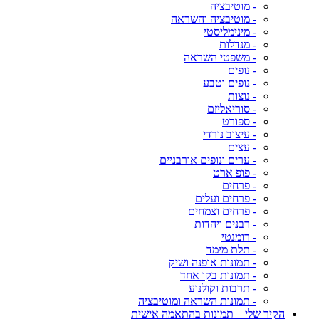
- מוטיבציה
- מוטיבציה והשראה
- מינימליסטי
- מנדלות
- משפטי השראה
- נופים
- נופים וטבע
- נוצות
- סוריאליזם
- ספורט
- עיצוב נורדי
- עצים
- ערים ונופים אורבניים
- פופ ארט
- פרחים
- פרחים ועלים
- פרחים וצמחים
- רבנים ויהדות
- רומנטי
- תלת מימד
- תמונות אופנה ושיק
- תמונות בקו אחד
- תרבות וקולנוע
- תמונות השראה ומוטיבציה
הקיר שלי – תמונות בהתאמה אישית