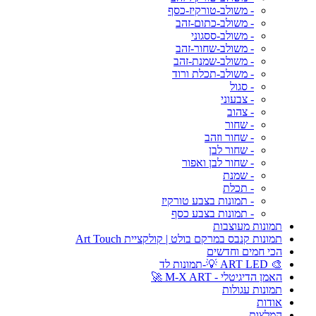
- משולב-טורקיז-כסף
- משולב-כתום-זהב
- משולב-ססגוני
- משולב-שחור-זהב
- משולב-שמנת-זהב
- משולב-תכלת ורוד
- סגול
- צבעוני
- צהוב
- שחור
- שחור וזהב
- שחור לבן
- שחור לבן ואפור
- שמנת
- תכלת
- תמונות בצבע טורקיז
- תמונות בצבע כסף
תמונות מעוצבות
תמונות קנבס במרקם בולט | קולקציית Art Touch
הכי חמים וחדשים
🎨 ART LED 💡-תמונות לד
האמן הדיגיטלי - M-X ART 🚀
תמונות עגולות
אודות
המלצות