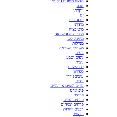
חדש! תמונות גרפיטי
טבע
יוקרתי
ים
ים וחופים
מודרני
מוטיבציה
מוטיבציה והשראה
מינימליסטי
מנדלות
משפטי השראה
נופים
נופים וטבע
נוצות
סוריאליזם
ספורט
עיצוב נורדי
עצים
ערים ונופים אורבניים
פופ ארט
פרחים
פרחים ועלים
פרחים וצמחים
רבנים ויהדות
רומנטי