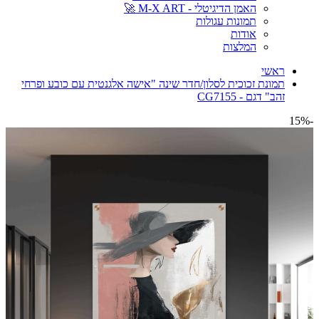
האמן הדיגיטלי - M-X ART 🚀
תמונות עגולות
אודות
המלצות
ראשי
תמונת זכוכית לסלון/חדר שינה "אישה אלגנטית עם כובע ופרחי
זהב" דגם - CG7155
-15%