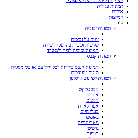
האמן הדיגיטלי - M-X ART 🚀
תמונות עגולות
אודות
המלצות
עוד...
תמונות זכוכית
זוגות על זכוכית
שלשות זכוכית בהדפסה ישירה
תמונות זכוכית לבית ולמשרד
תמונות קנבס
תמונות קנבס בודדות לכל חלל עם או בלי מסגרת
סטים מעוצבים
תמונות לפי נושא וסגנון
אבסטרקט
אורבני
אנשים
אפריקאיות
בעלי חיים
גאומטרי
גיאומטריים
גרפיטי
דמויות