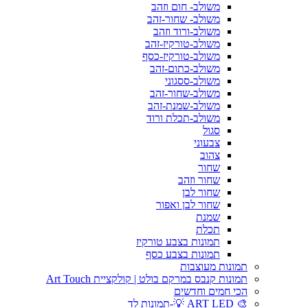
משולב- חום וזהב
משולב- שחור-זהב
משולב-ורוד וזהב
משולב-טורקיז-זהב
משולב-טורקיז-כסף
משולב-כתום-זהב
משולב-ססגוני
משולב-שחור-זהב
משולב-שמנת-זהב
משולב-תכלת ורוד
סגול
צבעוני
צהוב
שחור
שחור וזהב
שחור לבן
שחור לבן ואפור
שמנת
תכלת
תמונות בצבע טורקיז
תמונות בצבע כסף
תמונות מעוצבות
תמונות קנבס במרקם בולט | קולקציית Art Touch
הכי חמים וחדשים
🎨 ART LED 💡-תמונות לד