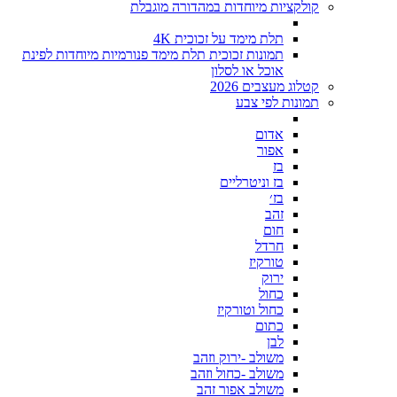
קולקציות מיוחדות במהדורה מוגבלת
תלת מימד על זכוכית 4K
תמונות זכוכית תלת מימד פנורמיות מיוחדות לפינת
אוכל או לסלון
קטלוג מעצבים 2026
תמונות לפי צבע
אדום
אפור
בז
בז וניטרליים
בז׳
זהב
חום
חרדל
טורקיז
ירוק
כחול
כחול וטורקיז
כתום
לבן
משולב -ירוק וזהב
משולב -כחול וזהב
משולב אפור זהב