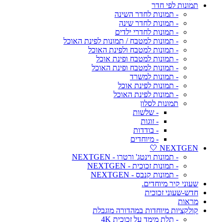
תמונות לפי חדר
- תמונות לחדר השינה
- תמונות לחדר שינה
- תמונות לחדרי ילדים
- תמונות למטבח / תמונות לפינת האוכל
- תמונות למטבח ולפינת האוכל
- תמונות למטבח ופינת אוכל
- תמונות למטבח ופינת האוכל
- תמונות למשרד
- תמונות לפינת אוכל
- תמונות לפינת האוכל
תמונות לסלון
- שלשות
- זוגות
- בודדות
- מיוחדים
NEXTGEN 🤍
- תמונות וינטג' ורטרו - NEXTGEN
- תמונות זכוכית - NEXTGEN
- תמונות קנבס - NEXTGEN
שעוני קיר מיוחדים.
חדש-שעוני זכוכית
מראות
קולקציות מיוחדות במהדורה מוגבלת
- תלת מימד על זכוכית 4K