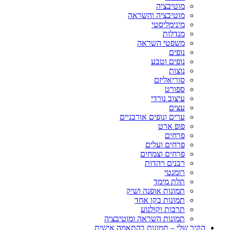
מוטיבציה
מוטיבציה והשראה
מינימליסטי
מנדלות
משפטי השראה
נופים
נופים וטבע
נוצות
סוריאליזם
ספורט
עיצוב נורדי
עצים
ערים ונופים אורבניים
פופ ארט
פרחים
פרחים ועלים
פרחים וצמחים
רבנים ויהדות
רומנטי
תלת מימד
תמונות אופנה ושיק
תמונות בקו אחד
תרבות וקולנוע
תמונות השראה ומוטיבציה
הקיר שלי – תמונות בהתאמה אישית