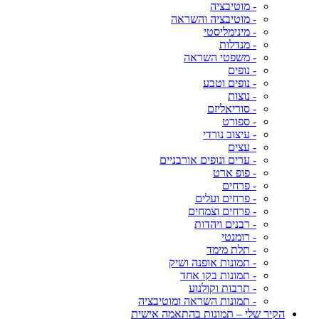
- מוטיבציה
- מוטיבציה והשראה
- מינימליסטי
- מנדלות
- משפטי השראה
- נופים
- נופים וטבע
- נוצות
- סוריאליזם
- ספורט
- עיצוב נורדי
- עצים
- ערים ונופים אורבניים
- פופ ארט
- פרחים
- פרחים ועלים
- פרחים וצמחים
- רבנים ויהדות
- רומנטי
- תלת מימד
- תמונות אופנה ושיק
- תמונות בקו אחד
- תרבות וקולנוע
- תמונות השראה ומוטיבציה
הקיר שלי – תמונות בהתאמה אישית