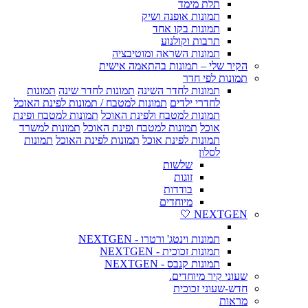
תלת מימד
תמונות אופנה ושיק
תמונות בקו אחד
תרבות וקולנוע
תמונות השראה ומוטיבציה
הקיר שלי – תמונות בהתאמה אישית
תמונות לפי חדר
תמונות לחדר השינה
תמונות לחדר שינה
תמונות
לחדרי ילדים
תמונות למטבח / תמונות לפינת האוכל
תמונות למטבח ולפינת האוכל
תמונות למטבח ופינת
אוכל
תמונות למטבח ופינת האוכל
תמונות למשרד
תמונות לפינת אוכל
תמונות לפינת האוכל
תמונות
לסלון
שלשות
זוגות
בודדות
מיוחדים
NEXTGEN 🤍
תמונות וינטג' ורטרו - NEXTGEN
תמונות זכוכית - NEXTGEN
תמונות קנבס - NEXTGEN
שעוני קיר מיוחדים.
חדש-שעוני זכוכית
מראות