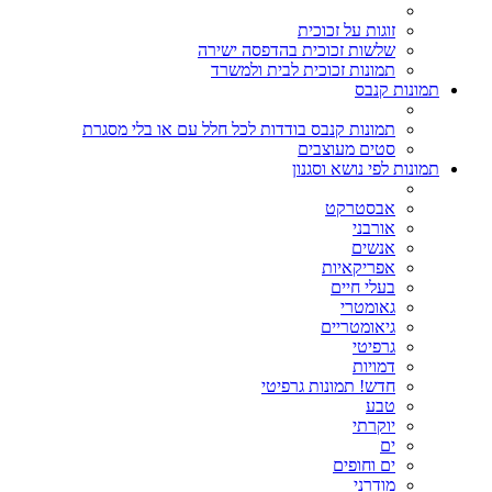
זוגות על זכוכית
שלשות זכוכית בהדפסה ישירה
תמונות זכוכית לבית ולמשרד
תמונות קנבס
תמונות קנבס בודדות לכל חלל עם או בלי מסגרת
סטים מעוצבים
תמונות לפי נושא וסגנון
אבסטרקט
אורבני
אנשים
אפריקאיות
בעלי חיים
גאומטרי
גיאומטריים
גרפיטי
דמויות
חדש! תמונות גרפיטי
טבע
יוקרתי
ים
ים וחופים
מודרני