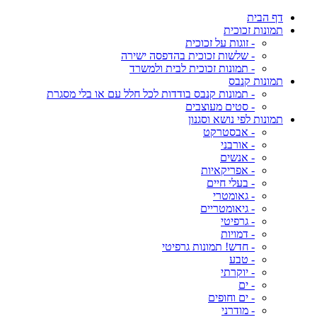
דף הבית
תמונות זכוכית
- זוגות על זכוכית
- שלשות זכוכית בהדפסה ישירה
- תמונות זכוכית לבית ולמשרד
תמונות קנבס
- תמונות קנבס בודדות לכל חלל עם או בלי מסגרת
- סטים מעוצבים
תמונות לפי נושא וסגנון
- אבסטרקט
- אורבני
- אנשים
- אפריקאיות
- בעלי חיים
- גאומטרי
- גיאומטריים
- גרפיטי
- דמויות
- חדש! תמונות גרפיטי
- טבע
- יוקרתי
- ים
- ים וחופים
- מודרני