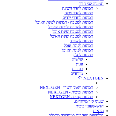
תמונות לפי חדר
תמונות לחדר השינה
תמונות לחדר שינה
תמונות לחדרי ילדים
תמונות למטבח / תמונות לפינת האוכל
תמונות למטבח ולפינת האוכל
תמונות למטבח ופינת אוכל
תמונות למטבח ופינת האוכל
תמונות למשרד
תמונות לפינת אוכל
תמונות לפינת האוכל
תמונות לסלון
שלשות
זוגות
בודדות
מיוחדים
NEXTGEN 🤍
תמונות וינטג' ורטרו - NEXTGEN
תמונות זכוכית - NEXTGEN
תמונות קנבס - NEXTGEN
שעוני קיר מיוחדים.
חדש-שעוני זכוכית
מראות
קולקציות מיוחדות במהדורה מוגבלת