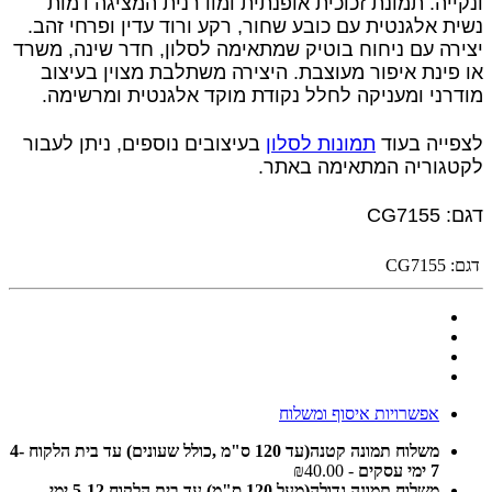
ונקייה. תמונת זכוכית אופנתית ומודרנית המציגה דמות
נשית אלגנטית עם כובע שחור, רקע ורוד עדין ופרחי זהב.
יצירה עם ניחוח בוטיק שמתאימה לסלון, חדר שינה, משרד
או פינת איפור מעוצבת. היצירה משתלבת מצוין בעיצוב
מודרני ומעניקה לחלל נקודת מוקד אלגנטית ומרשימה.
לצפייה בעוד
תמונות לסלון
בעיצובים נוספים, ניתן לעבור
לקטגוריה המתאימה באתר.
דגם: CG7155
דגם:
CG7155
אפשרויות איסוף ומשלוח
משלוח תמונה קטנה(עד 120 ס"מ ,כולל שעונים) עד בית הלקוח 4-
7 ימי עסקים
- ₪40.00
משלוח תמונה גדולה(מעל 120 ס"מ) עד בית הלקוח 5-12 ימי