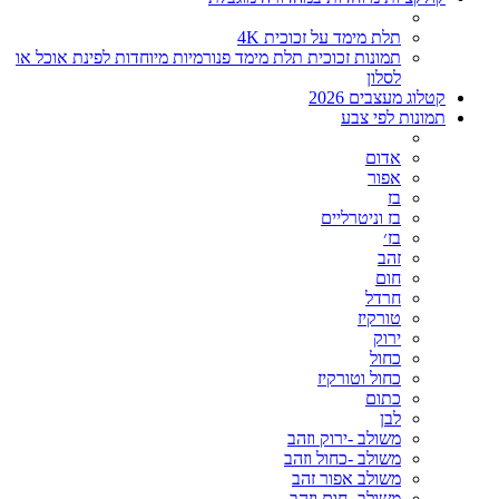
תלת מימד על זכוכית 4K
תמונות זכוכית תלת מימד פנורמיות מיוחדות לפינת אוכל או
לסלון
קטלוג מעצבים 2026
תמונות לפי צבע
אדום
אפור
בז
בז וניטרליים
בז׳
זהב
חום
חרדל
טורקיז
ירוק
כחול
כחול וטורקיז
כתום
לבן
משולב -ירוק וזהב
משולב -כחול וזהב
משולב אפור זהב
משולב- חום וזהב