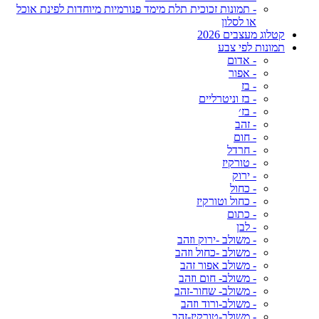
- תמונות זכוכית תלת מימד פנורמיות מיוחדות לפינת אוכל
או לסלון
קטלוג מעצבים 2026
תמונות לפי צבע
- אדום
- אפור
- בז
- בז וניטרליים
- בז׳
- זהב
- חום
- חרדל
- טורקיז
- ירוק
- כחול
- כחול וטורקיז
- כתום
- לבן
- משולב -ירוק וזהב
- משולב -כחול וזהב
- משולב אפור זהב
- משולב- חום וזהב
- משולב- שחור-זהב
- משולב-ורוד וזהב
- משולב-טורקיז-זהב