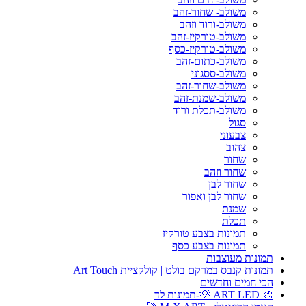
משולב- שחור-זהב
משולב-ורוד וזהב
משולב-טורקיז-זהב
משולב-טורקיז-כסף
משולב-כתום-זהב
משולב-ססגוני
משולב-שחור-זהב
משולב-שמנת-זהב
משולב-תכלת ורוד
סגול
צבעוני
צהוב
שחור
שחור וזהב
שחור לבן
שחור לבן ואפור
שמנת
תכלת
תמונות בצבע טורקיז
תמונות בצבע כסף
תמונות מעוצבות
תמונות קנבס במרקם בולט | קולקציית Art Touch
הכי חמים וחדשים
🎨 ART LED 💡-תמונות לד