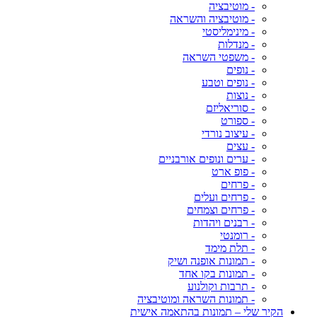
- מוטיבציה
- מוטיבציה והשראה
- מינימליסטי
- מנדלות
- משפטי השראה
- נופים
- נופים וטבע
- נוצות
- סוריאליזם
- ספורט
- עיצוב נורדי
- עצים
- ערים ונופים אורבניים
- פופ ארט
- פרחים
- פרחים ועלים
- פרחים וצמחים
- רבנים ויהדות
- רומנטי
- תלת מימד
- תמונות אופנה ושיק
- תמונות בקו אחד
- תרבות וקולנוע
- תמונות השראה ומוטיבציה
הקיר שלי – תמונות בהתאמה אישית