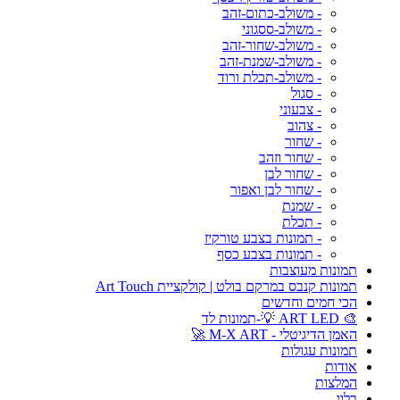
- משולב-כתום-זהב
- משולב-ססגוני
- משולב-שחור-זהב
- משולב-שמנת-זהב
- משולב-תכלת ורוד
- סגול
- צבעוני
- צהוב
- שחור
- שחור וזהב
- שחור לבן
- שחור לבן ואפור
- שמנת
- תכלת
- תמונות בצבע טורקיז
- תמונות בצבע כסף
תמונות מעוצבות
תמונות קנבס במרקם בולט | קולקציית Art Touch
הכי חמים וחדשים
🎨 ART LED 💡-תמונות לד
האמן הדיגיטלי - M-X ART 🚀
תמונות עגולות
אודות
המלצות
בלוג