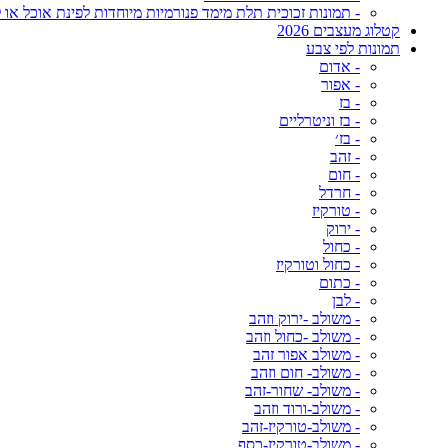
- תמונות זכוכית תלת מימד פנורמיות מיוחדות לפינת אוכל או ל
קטלוג מעצבים 2026
תמונות לפי צבע
- אדום
- אפור
- בז
- בז וניטרליים
- בז׳
- זהב
- חום
- חרדל
- טורקיז
- ירוק
- כחול
- כחול וטורקיז
- כתום
- לבן
- משולב -ירוק וזהב
- משולב -כחול וזהב
- משולב אפור זהב
- משולב- חום וזהב
- משולב- שחור-זהב
- משולב-ורוד וזהב
- משולב-טורקיז-זהב
- משולב-טורקיז-כסף