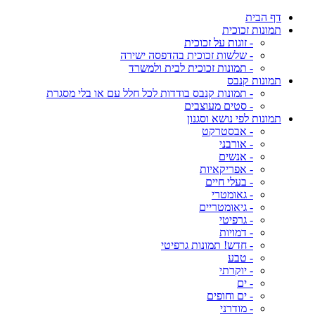
דף הבית
תמונות זכוכית
- זוגות על זכוכית
- שלשות זכוכית בהדפסה ישירה
- תמונות זכוכית לבית ולמשרד
תמונות קנבס
- תמונות קנבס בודדות לכל חלל עם או בלי מסגרת
- סטים מעוצבים
תמונות לפי נושא וסגנון
- אבסטרקט
- אורבני
- אנשים
- אפריקאיות
- בעלי חיים
- גאומטרי
- גיאומטריים
- גרפיטי
- דמויות
- חדש! תמונות גרפיטי
- טבע
- יוקרתי
- ים
- ים וחופים
- מודרני