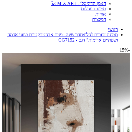
האמן הדיגיטלי - M-X ART 🚀
תמונות עגולות
אודות
המלצות
ראשי
תמונת זכוכית לסלון/חדר שינה "פנים אבסטרקטיות בגווני אדמה
ושפתיים אדומות" דגם - CG7152
-15%