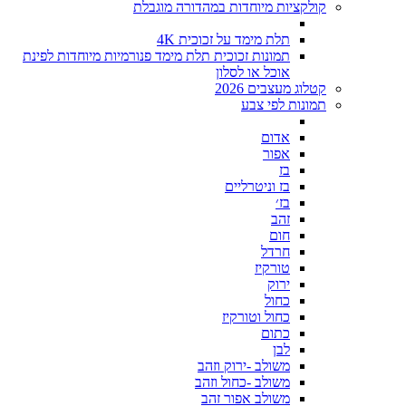
קולקציות מיוחדות במהדורה מוגבלת
תלת מימד על זכוכית 4K
תמונות זכוכית תלת מימד פנורמיות מיוחדות לפינת
אוכל או לסלון
קטלוג מעצבים 2026
תמונות לפי צבע
אדום
אפור
בז
בז וניטרליים
בז׳
זהב
חום
חרדל
טורקיז
ירוק
כחול
כחול וטורקיז
כתום
לבן
משולב -ירוק וזהב
משולב -כחול וזהב
משולב אפור זהב