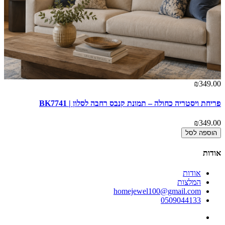
00
₪349.00
פריחת ויסטריה כחולה – תמונת קנבס רחבה לסלון | BK7741
רג
00
₪349.00
הוספה לסל
אודות
אודות
המלצות
homejewel100@gmail.com
0509044133