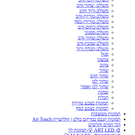
משולב- שחור-זהב
משולב-ורוד וזהב
משולב-טורקיז-זהב
משולב-טורקיז-כסף
משולב-כתום-זהב
משולב-ססגוני
משולב-שחור-זהב
משולב-שמנת-זהב
משולב-תכלת ורוד
סגול
צבעוני
צהוב
שחור
שחור וזהב
שחור לבן
שחור לבן ואפור
שמנת
תכלת
תמונות בצבע טורקיז
תמונות בצבע כסף
תמונות מעוצבות
תמונות קנבס במרקם בולט | קולקציית Art Touch
הכי חמים וחדשים
🎨 ART LED 💡-תמונות לד