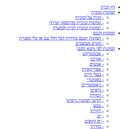
דף הבית
תמונות זכוכית
- זוגות על זכוכית
- שלשות זכוכית בהדפסה ישירה
- תמונות זכוכית לבית ולמשרד
תמונות קנבס
- תמונות קנבס בודדות לכל חלל עם או בלי מסגרת
- סטים מעוצבים
תמונות לפי נושא וסגנון
- אבסטרקט
- אורבני
- אנשים
- אפריקאיות
- בעלי חיים
- גאומטרי
- גיאומטריים
- גרפיטי
- דמויות
- חדש! תמונות גרפיטי
- טבע
- יוקרתי
- ים
- ים וחופים
- מודרני