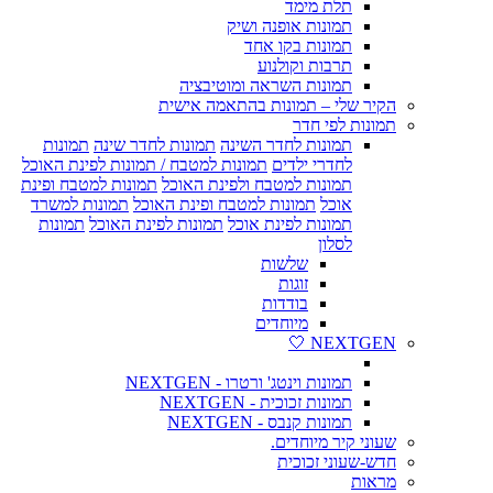
תלת מימד
תמונות אופנה ושיק
תמונות בקו אחד
תרבות וקולנוע
תמונות השראה ומוטיבציה
הקיר שלי – תמונות בהתאמה אישית
תמונות לפי חדר
תמונות לחדר השינה
תמונות לחדר שינה
תמונות
לחדרי ילדים
תמונות למטבח / תמונות לפינת האוכל
תמונות למטבח ולפינת האוכל
תמונות למטבח ופינת
אוכל
תמונות למטבח ופינת האוכל
תמונות למשרד
תמונות לפינת אוכל
תמונות לפינת האוכל
תמונות
לסלון
שלשות
זוגות
בודדות
מיוחדים
NEXTGEN 🤍
תמונות וינטג' ורטרו - NEXTGEN
תמונות זכוכית - NEXTGEN
תמונות קנבס - NEXTGEN
שעוני קיר מיוחדים.
חדש-שעוני זכוכית
מראות