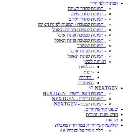
תמונות לפי חדר
- תמונות לחדר השינה
- תמונות לחדר שינה
- תמונות לחדרי ילדים
- תמונות למטבח / תמונות לפינת האוכל
- תמונות למטבח ולפינת האוכל
- תמונות למטבח ופינת אוכל
- תמונות למטבח ופינת האוכל
- תמונות למשרד
- תמונות לפינת אוכל
- תמונות לפינת האוכל
תמונות לסלון
- שלשות
- זוגות
- בודדות
- מיוחדים
NEXTGEN 🤍
- תמונות וינטג' ורטרו - NEXTGEN
- תמונות זכוכית - NEXTGEN
- תמונות קנבס - NEXTGEN
שעוני קיר מיוחדים.
חדש-שעוני זכוכית
מראות
קולקציות מיוחדות במהדורה מוגבלת
- תלת מימד על זכוכית 4K