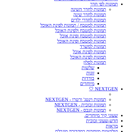
תמונות לפי חדר
תמונות לחדר השינה
תמונות לחדר שינה
תמונות לחדרי ילדים
תמונות למטבח / תמונות לפינת האוכל
תמונות למטבח ולפינת האוכל
תמונות למטבח ופינת אוכל
תמונות למטבח ופינת האוכל
תמונות למשרד
תמונות לפינת אוכל
תמונות לפינת האוכל
תמונות לסלון
שלשות
זוגות
בודדות
מיוחדים
NEXTGEN 🤍
תמונות וינטג' ורטרו - NEXTGEN
תמונות זכוכית - NEXTGEN
תמונות קנבס - NEXTGEN
שעוני קיר מיוחדים.
חדש-שעוני זכוכית
מראות
קולקציות מיוחדות במהדורה מוגבלת