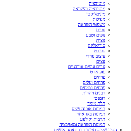
מוטיבציה
מוטיבציה והשראה
מינימליסטי
מנדלות
משפטי השראה
נופים
נופים וטבע
נוצות
סוריאליזם
ספורט
עיצוב נורדי
עצים
ערים ונופים אורבניים
פופ ארט
פרחים
פרחים ועלים
פרחים וצמחים
רבנים ויהדות
רומנטי
תלת מימד
תמונות אופנה ושיק
תמונות בקו אחד
תרבות וקולנוע
תמונות השראה ומוטיבציה
הקיר שלי – תמונות בהתאמה אישית