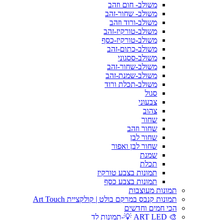
משולב- חום וזהב
משולב- שחור-זהב
משולב-ורוד וזהב
משולב-טורקיז-זהב
משולב-טורקיז-כסף
משולב-כתום-זהב
משולב-ססגוני
משולב-שחור-זהב
משולב-שמנת-זהב
משולב-תכלת ורוד
סגול
צבעוני
צהוב
שחור
שחור וזהב
שחור לבן
שחור לבן ואפור
שמנת
תכלת
תמונות בצבע טורקיז
תמונות בצבע כסף
תמונות מעוצבות
תמונות קנבס במרקם בולט | קולקציית Art Touch
הכי חמים וחדשים
🎨 ART LED 💡-תמונות לד