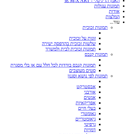
האמן הדיגיטלי - M-X ART 🚀
תמונות עגולות
אודות
המלצות
עוד...
תמונות זכוכית
זוגות על זכוכית
שלשות זכוכית בהדפסה ישירה
תמונות זכוכית לבית ולמשרד
תמונות קנבס
תמונות קנבס בודדות לכל חלל עם או בלי מסגרת
סטים מעוצבים
תמונות לפי נושא וסגנון
אבסטרקט
אורבני
אנשים
אפריקאיות
בעלי חיים
גאומטרי
גיאומטריים
גרפיטי
דמויות