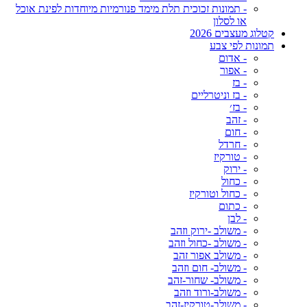
- תמונות זכוכית תלת מימד פנורמיות מיוחדות לפינת אוכל
או לסלון
קטלוג מעצבים 2026
תמונות לפי צבע
- אדום
- אפור
- בז
- בז וניטרליים
- בז׳
- זהב
- חום
- חרדל
- טורקיז
- ירוק
- כחול
- כחול וטורקיז
- כתום
- לבן
- משולב -ירוק וזהב
- משולב -כחול וזהב
- משולב אפור זהב
- משולב- חום וזהב
- משולב- שחור-זהב
- משולב-ורוד וזהב
- משולב-טורקיז-זהב