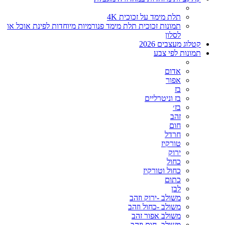
תלת מימד על זכוכית 4K
תמונות זכוכית תלת מימד פנורמיות מיוחדות לפינת אוכל או
לסלון
קטלוג מעצבים 2026
תמונות לפי צבע
אדום
אפור
בז
בז וניטרליים
בז׳
זהב
חום
חרדל
טורקיז
ירוק
כחול
כחול וטורקיז
כתום
לבן
משולב -ירוק וזהב
משולב -כחול וזהב
משולב אפור זהב
משולב- חום וזהב