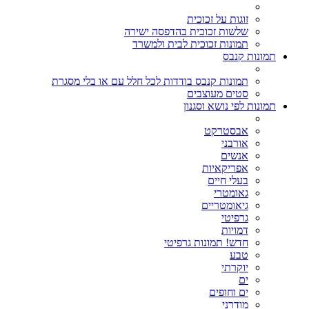
זוגות על זכוכית
שלשות זכוכית בהדפסה ישירה
תמונות זכוכית לבית ולמשרד
תמונות קנבס
תמונות קנבס בודדות לכל חלל עם או בלי מסגרת
סטים מעוצבים
תמונות לפי נושא וסגנון
אבסטרקט
אורבני
אנשים
אפריקאיות
בעלי חיים
גאומטרי
גיאומטריים
גרפיטי
דמויות
חדש! תמונות גרפיטי
טבע
יוקרתי
ים
ים וחופים
מודרני