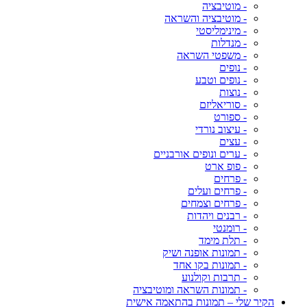
- מוטיבציה
- מוטיבציה והשראה
- מינימליסטי
- מנדלות
- משפטי השראה
- נופים
- נופים וטבע
- נוצות
- סוריאליזם
- ספורט
- עיצוב נורדי
- עצים
- ערים ונופים אורבניים
- פופ ארט
- פרחים
- פרחים ועלים
- פרחים וצמחים
- רבנים ויהדות
- רומנטי
- תלת מימד
- תמונות אופנה ושיק
- תמונות בקו אחד
- תרבות וקולנוע
- תמונות השראה ומוטיבציה
הקיר שלי – תמונות בהתאמה אישית