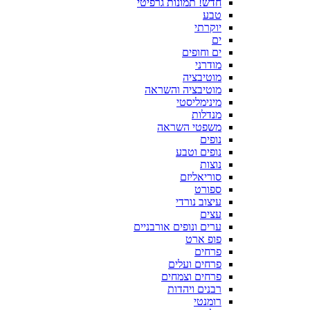
חדש! תמונות גרפיטי
טבע
יוקרתי
ים
ים וחופים
מודרני
מוטיבציה
מוטיבציה והשראה
מינימליסטי
מנדלות
משפטי השראה
נופים
נופים וטבע
נוצות
סוריאליזם
ספורט
עיצוב נורדי
עצים
ערים ונופים אורבניים
פופ ארט
פרחים
פרחים ועלים
פרחים וצמחים
רבנים ויהדות
רומנטי