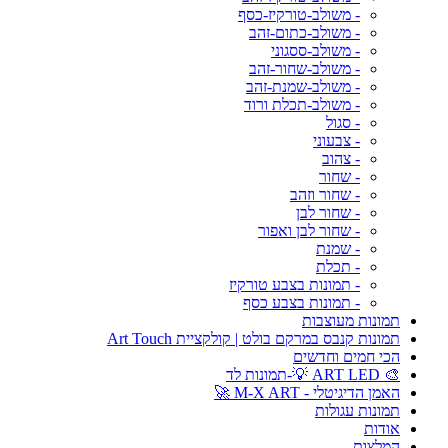
- משולב-טורקיז-כסף
- משולב-כתום-זהב
- משולב-ססגוני
- משולב-שחור-זהב
- משולב-שמנת-זהב
- משולב-תכלת ורוד
- סגול
- צבעוני
- צהוב
- שחור
- שחור וזהב
- שחור לבן
- שחור לבן ואפור
- שמנת
- תכלת
- תמונות בצבע טורקיז
- תמונות בצבע כסף
תמונות מעוצבות
תמונות קנבס במרקם בולט | קולקציית Art Touch
הכי חמים וחדשים
🎨 ART LED 💡-תמונות לד
האמן הדיגיטלי - M-X ART 🚀
תמונות עגולות
אודות
המלצות