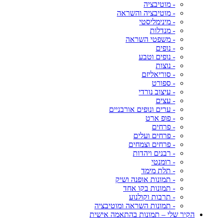
- מוטיבציה
- מוטיבציה והשראה
- מינימליסטי
- מנדלות
- משפטי השראה
- נופים
- נופים וטבע
- נוצות
- סוריאליזם
- ספורט
- עיצוב נורדי
- עצים
- ערים ונופים אורבניים
- פופ ארט
- פרחים
- פרחים ועלים
- פרחים וצמחים
- רבנים ויהדות
- רומנטי
- תלת מימד
- תמונות אופנה ושיק
- תמונות בקו אחד
- תרבות וקולנוע
- תמונות השראה ומוטיבציה
הקיר שלי – תמונות בהתאמה אישית