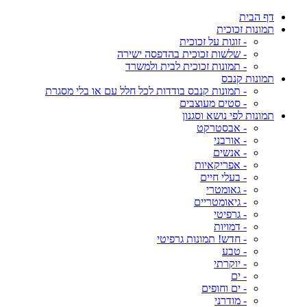
דף הבית
תמונות זכוכית
- זוגות על זכוכית
- שלשות זכוכית בהדפסה ישירה
- תמונות זכוכית לבית ולמשרד
תמונות קנבס
- תמונות קנבס בודדות לכל חלל עם או בלי מסגרת
- סטים מעוצבים
תמונות לפי נושא וסגנון
- אבסטרקט
- אורבני
- אנשים
- אפריקאיות
- בעלי חיים
- גאומטרי
- גיאומטריים
- גרפיטי
- דמויות
- חדש! תמונות גרפיטי
- טבע
- יוקרתי
- ים
- ים וחופים
- מודרני