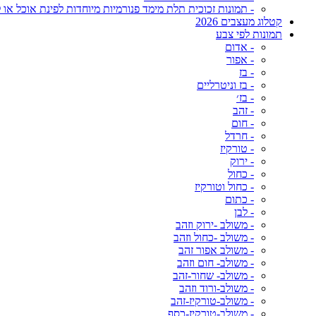
- תמונות זכוכית תלת מימד פנורמיות מיוחדות לפינת אוכל או ל
קטלוג מעצבים 2026
תמונות לפי צבע
- אדום
- אפור
- בז
- בז וניטרליים
- בז׳
- זהב
- חום
- חרדל
- טורקיז
- ירוק
- כחול
- כחול וטורקיז
- כתום
- לבן
- משולב -ירוק וזהב
- משולב -כחול וזהב
- משולב אפור זהב
- משולב- חום וזהב
- משולב- שחור-זהב
- משולב-ורוד וזהב
- משולב-טורקיז-זהב
- משולב-טורקיז-כסף