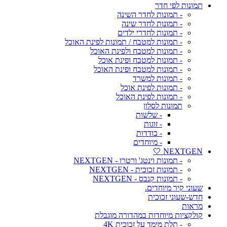
תמונות לפי חדר
- תמונות לחדר השינה
- תמונות לחדר שינה
- תמונות לחדרי ילדים
- תמונות למטבח / תמונות לפינת האוכל
- תמונות למטבח ולפינת האוכל
- תמונות למטבח ופינת אוכל
- תמונות למטבח ופינת האוכל
- תמונות למשרד
- תמונות לפינת אוכל
- תמונות לפינת האוכל
תמונות לסלון
- שלשות
- זוגות
- בודדות
- מיוחדים
NEXTGEN 🤍
- תמונות וינטג' ורטרו - NEXTGEN
- תמונות זכוכית - NEXTGEN
- תמונות קנבס - NEXTGEN
שעוני קיר מיוחדים.
חדש-שעוני זכוכית
מראות
קולקציות מיוחדות במהדורה מוגבלת
- תלת מימד על זכוכית 4K