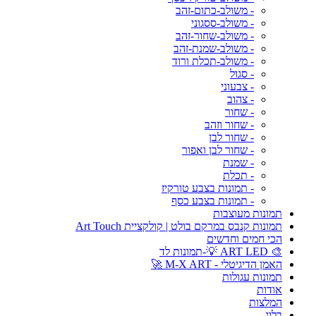
- משולב-כתום-זהב
- משולב-ססגוני
- משולב-שחור-זהב
- משולב-שמנת-זהב
- משולב-תכלת ורוד
- סגול
- צבעוני
- צהוב
- שחור
- שחור וזהב
- שחור לבן
- שחור לבן ואפור
- שמנת
- תכלת
- תמונות בצבע טורקיז
- תמונות בצבע כסף
תמונות מעוצבות
תמונות קנבס במרקם בולט | קולקציית Art Touch
הכי חמים וחדשים
🎨 ART LED 💡-תמונות לד
האמן הדיגיטלי - M-X ART 🚀
תמונות עגולות
אודות
המלצות
בלוג