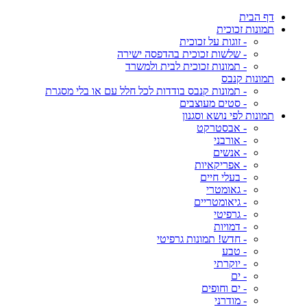
דף הבית
תמונות זכוכית
- זוגות על זכוכית
- שלשות זכוכית בהדפסה ישירה
- תמונות זכוכית לבית ולמשרד
תמונות קנבס
- תמונות קנבס בודדות לכל חלל עם או בלי מסגרת
- סטים מעוצבים
תמונות לפי נושא וסגנון
- אבסטרקט
- אורבני
- אנשים
- אפריקאיות
- בעלי חיים
- גאומטרי
- גיאומטריים
- גרפיטי
- דמויות
- חדש! תמונות גרפיטי
- טבע
- יוקרתי
- ים
- ים וחופים
- מודרני