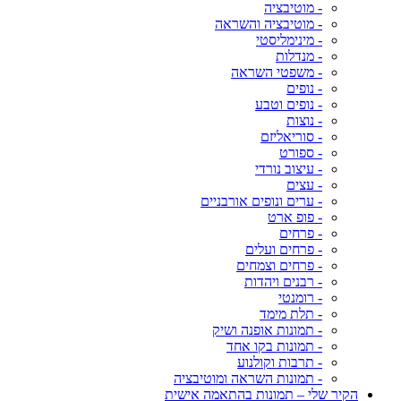
- מוטיבציה
- מוטיבציה והשראה
- מינימליסטי
- מנדלות
- משפטי השראה
- נופים
- נופים וטבע
- נוצות
- סוריאליזם
- ספורט
- עיצוב נורדי
- עצים
- ערים ונופים אורבניים
- פופ ארט
- פרחים
- פרחים ועלים
- פרחים וצמחים
- רבנים ויהדות
- רומנטי
- תלת מימד
- תמונות אופנה ושיק
- תמונות בקו אחד
- תרבות וקולנוע
- תמונות השראה ומוטיבציה
הקיר שלי – תמונות בהתאמה אישית