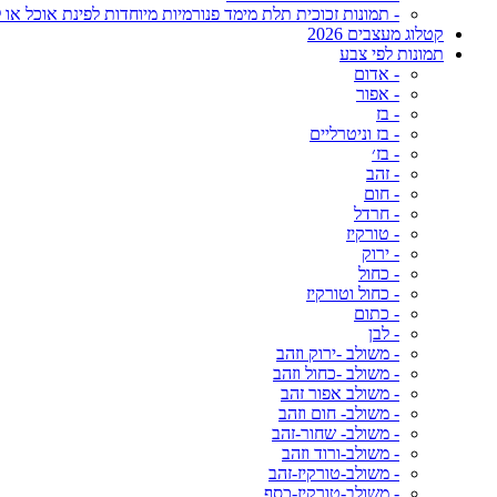
- תמונות זכוכית תלת מימד פנורמיות מיוחדות לפינת אוכל או ל
קטלוג מעצבים 2026
תמונות לפי צבע
- אדום
- אפור
- בז
- בז וניטרליים
- בז׳
- זהב
- חום
- חרדל
- טורקיז
- ירוק
- כחול
- כחול וטורקיז
- כתום
- לבן
- משולב -ירוק וזהב
- משולב -כחול וזהב
- משולב אפור זהב
- משולב- חום וזהב
- משולב- שחור-זהב
- משולב-ורוד וזהב
- משולב-טורקיז-זהב
- משולב-טורקיז-כסף