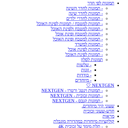
תמונות לפי חדר
- תמונות לחדר השינה
- תמונות לחדר שינה
- תמונות לחדרי ילדים
- תמונות למטבח / תמונות לפינת האוכל
- תמונות למטבח ולפינת האוכל
- תמונות למטבח ופינת אוכל
- תמונות למטבח ופינת האוכל
- תמונות למשרד
- תמונות לפינת אוכל
- תמונות לפינת האוכל
תמונות לסלון
- שלשות
- זוגות
- בודדות
- מיוחדים
NEXTGEN 🤍
- תמונות וינטג' ורטרו - NEXTGEN
- תמונות זכוכית - NEXTGEN
- תמונות קנבס - NEXTGEN
שעוני קיר מיוחדים.
חדש-שעוני זכוכית
מראות
קולקציות מיוחדות במהדורה מוגבלת
- תלת מימד על זכוכית 4K