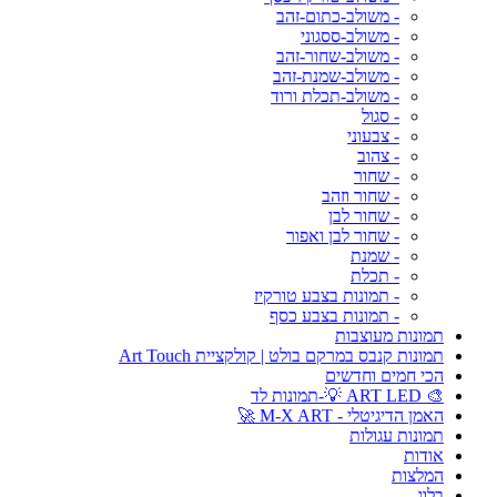
- משולב-כתום-זהב
- משולב-ססגוני
- משולב-שחור-זהב
- משולב-שמנת-זהב
- משולב-תכלת ורוד
- סגול
- צבעוני
- צהוב
- שחור
- שחור וזהב
- שחור לבן
- שחור לבן ואפור
- שמנת
- תכלת
- תמונות בצבע טורקיז
- תמונות בצבע כסף
תמונות מעוצבות
תמונות קנבס במרקם בולט | קולקציית Art Touch
הכי חמים וחדשים
🎨 ART LED 💡-תמונות לד
האמן הדיגיטלי - M-X ART 🚀
תמונות עגולות
אודות
המלצות
בלוג