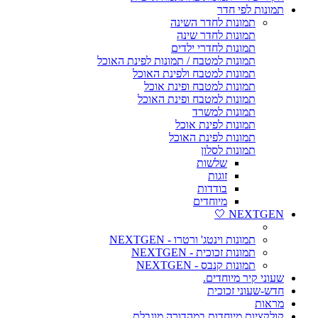
תמונות לפי חדר
תמונות לחדר השינה
תמונות לחדר שינה
תמונות לחדרי ילדים
תמונות למטבח / תמונות לפינת האוכל
תמונות למטבח ולפינת האוכל
תמונות למטבח ופינת אוכל
תמונות למטבח ופינת האוכל
תמונות למשרד
תמונות לפינת אוכל
תמונות לפינת האוכל
תמונות לסלון
שלשות
זוגות
בודדות
מיוחדים
NEXTGEN 🤍
תמונות וינטג' ורטרו - NEXTGEN
תמונות זכוכית - NEXTGEN
תמונות קנבס - NEXTGEN
שעוני קיר מיוחדים.
חדש-שעוני זכוכית
מראות
קולקציות מיוחדות במהדורה מוגבלת