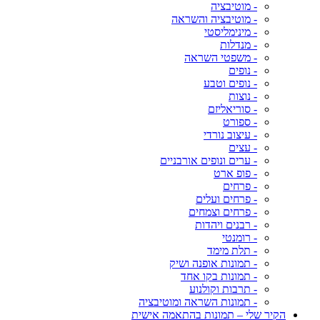
- מוטיבציה
- מוטיבציה והשראה
- מינימליסטי
- מנדלות
- משפטי השראה
- נופים
- נופים וטבע
- נוצות
- סוריאליזם
- ספורט
- עיצוב נורדי
- עצים
- ערים ונופים אורבניים
- פופ ארט
- פרחים
- פרחים ועלים
- פרחים וצמחים
- רבנים ויהדות
- רומנטי
- תלת מימד
- תמונות אופנה ושיק
- תמונות בקו אחד
- תרבות וקולנוע
- תמונות השראה ומוטיבציה
הקיר שלי – תמונות בהתאמה אישית