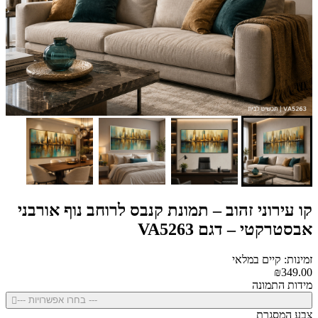
קו עירוני זהוב – תמונת קנבס לרוחב נוף אורבני
אבסטרקטי – דגם VA5263
זמינות: קיים במלאי
₪349.00
מידות התמונה
--- בחרו אפשרויות ---
צבע המסגרת