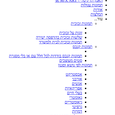
האמן הדיגיטלי - M-X ART 🚀
תמונות עגולות
אודות
המלצות
עוד...
תמונות זכוכית
זוגות על זכוכית
שלשות זכוכית בהדפסה ישירה
תמונות זכוכית לבית ולמשרד
תמונות קנבס
תמונות קנבס בודדות לכל חלל עם או בלי מסגרת
סטים מעוצבים
תמונות לפי נושא וסגנון
אבסטרקט
אורבני
אנשים
אפריקאיות
בעלי חיים
גאומטרי
גיאומטריים
גרפיטי
דמויות