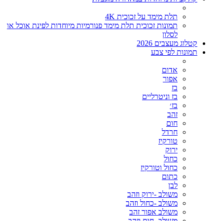
תלת מימד על זכוכית 4K
תמונות זכוכית תלת מימד פנורמיות מיוחדות לפינת אוכל או
לסלון
קטלוג מעצבים 2026
תמונות לפי צבע
אדום
אפור
בז
בז וניטרליים
בז׳
זהב
חום
חרדל
טורקיז
ירוק
כחול
כחול וטורקיז
כתום
לבן
משולב -ירוק וזהב
משולב -כחול וזהב
משולב אפור זהב
משולב- חום וזהב