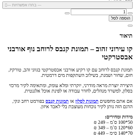
--- בחרו אפשרויות ---
הוספה לסל
תיאור
קו עירוני זהוב – תמונת קנבס לרוחב נוף אורבני
אבסטרקטי
תמונת קנבס לרוחב עם קו רקיע אורבני אבסטרקטי בגווני זהב, טורקיז,
חום, שחור ושמנת, בשילוב השתקפות מים דרמטית.
היצירה יוצרת מראה מודרני, יוקרתי ומלא עומק, ומתאימה לקיר מרכזי
בסלון, למשרד מנהלים, לחדר עבודה או לפינת אוכל אלגנטית.
אם אתם מחפשים
תמונות לסלון
או
תמונות קנבס
בפורמט רחב ונקי,
הדגם הזה נותן לקיר נוכחות מעוצבת בלי לאבד איזון.
מידות ומחירים:
50*100 ס`מ – 249 ₪
60*120 ס`מ – 349 ₪
70*140 ס״מ – 449 ₪