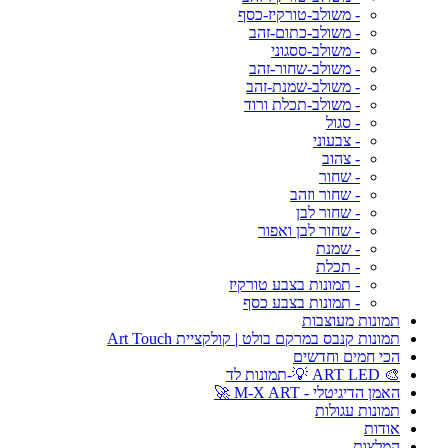
- משולב-טורקיז-כסף
- משולב-כתום-זהב
- משולב-ססגוני
- משולב-שחור-זהב
- משולב-שמנת-זהב
- משולב-תכלת ורוד
- סגול
- צבעוני
- צהוב
- שחור
- שחור וזהב
- שחור לבן
- שחור לבן ואפור
- שמנת
- תכלת
- תמונות בצבע טורקיז
- תמונות בצבע כסף
תמונות מעוצבות
תמונות קנבס במרקם בולט | קולקציית Art Touch
הכי חמים וחדשים
🎨 ART LED 💡-תמונות לד
האמן הדיגיטלי - M-X ART 🚀
תמונות עגולות
אודות
המלצות