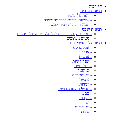
דף הבית
תמונות זכוכית
- זוגות על זכוכית
- שלשות זכוכית בהדפסה ישירה
- תמונות זכוכית לבית ולמשרד
תמונות קנבס
- תמונות קנבס בודדות לכל חלל עם או בלי מסגרת
- סטים מעוצבים
תמונות לפי נושא וסגנון
- אבסטרקט
- אורבני
- אנשים
- אפריקאיות
- בעלי חיים
- גאומטרי
- גיאומטריים
- גרפיטי
- דמויות
- חדש! תמונות גרפיטי
- טבע
- יוקרתי
- ים
- ים וחופים
- מודרני