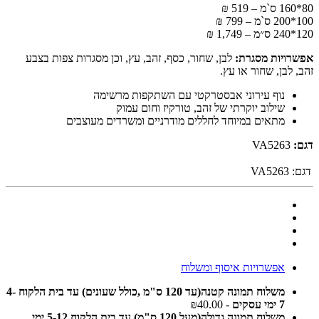
80*160 ס`מ – 519 ₪
100*200 ס`מ – 799 ₪
120*240 ס״מ – 1,749 ₪
אפשרויות מסגרת:
לבן, שחור, כסף, זהב, עץ, וכן מסגרות צפות בצבע
זהב, לבן, שחור או עץ.
נוף עירוני אבסטרקטי עם השתקפות מרשימה
שילוב יוקרתי של זהב, טורקיז וחום עמוק
מתאים במיוחד לחללים מודרניים ומשרדים מעוצבים
דגם:
VA5263
דגם:
VA5263
אפשרויות איסוף ומשלוח
משלוח תמונה קטנה(עד 120 ס"מ ,כולל שעונים) עד בית הלקוח 4-
7 ימי עסקים
- ₪40.00
משלוח תמונה גדולה(מעל 120 ס"מ) עד בית הלקוח 5-12 ימי