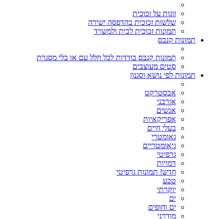
זוגות על זכוכית
שלשות זכוכית בהדפסה ישירה
תמונות זכוכית לבית ולמשרד
תמונות קנבס
תמונות קנבס בודדות לכל חלל עם או בלי מסגרת
סטים מעוצבים
תמונות לפי נושא וסגנון
אבסטרקט
אורבני
אנשים
אפריקאיות
בעלי חיים
גאומטרי
גיאומטריים
גרפיטי
דמויות
חדש! תמונות גרפיטי
טבע
יוקרתי
ים
ים וחופים
מודרני