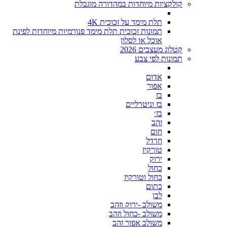
קולקציות מיוחדות במהדורה מוגבלת
תלת מימד על זכוכית 4K
תמונות זכוכית תלת מימד פנורמיות מיוחדות לפינת
אוכל או לסלון
קטלוג מעצבים 2026
תמונות לפי צבע
אדום
אפור
בז
בז וניטרליים
בז׳
זהב
חום
חרדל
טורקיז
ירוק
כחול
כחול וטורקיז
כתום
לבן
משולב -ירוק וזהב
משולב -כחול וזהב
משולב אפור זהב