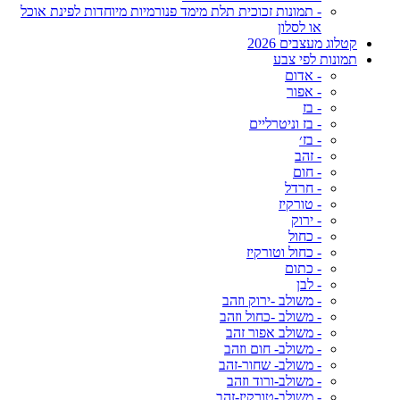
- תמונות זכוכית תלת מימד פנורמיות מיוחדות לפינת אוכל
או לסלון
קטלוג מעצבים 2026
תמונות לפי צבע
- אדום
- אפור
- בז
- בז וניטרליים
- בז׳
- זהב
- חום
- חרדל
- טורקיז
- ירוק
- כחול
- כחול וטורקיז
- כתום
- לבן
- משולב -ירוק וזהב
- משולב -כחול וזהב
- משולב אפור זהב
- משולב- חום וזהב
- משולב- שחור-זהב
- משולב-ורוד וזהב
- משולב-טורקיז-זהב