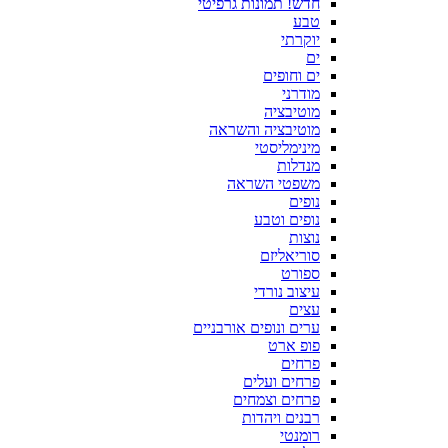
חדש! תמונות גרפיטי
טבע
יוקרתי
ים
ים וחופים
מודרני
מוטיבציה
מוטיבציה והשראה
מינימליסטי
מנדלות
משפטי השראה
נופים
נופים וטבע
נוצות
סוריאליזם
ספורט
עיצוב נורדי
עצים
ערים ונופים אורבניים
פופ ארט
פרחים
פרחים ועלים
פרחים וצמחים
רבנים ויהדות
רומנטי