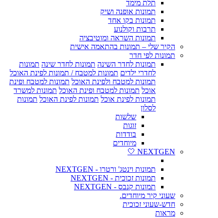
תלת מימד
תמונות אופנה ושיק
תמונות בקו אחד
תרבות וקולנוע
תמונות השראה ומוטיבציה
הקיר שלי – תמונות בהתאמה אישית
תמונות לפי חדר
תמונות לחדר השינה
תמונות לחדר שינה
תמונות
לחדרי ילדים
תמונות למטבח / תמונות לפינת האוכל
תמונות למטבח ולפינת האוכל
תמונות למטבח ופינת
אוכל
תמונות למטבח ופינת האוכל
תמונות למשרד
תמונות לפינת אוכל
תמונות לפינת האוכל
תמונות
לסלון
שלשות
זוגות
בודדות
מיוחדים
NEXTGEN 🤍
תמונות וינטג' ורטרו - NEXTGEN
תמונות זכוכית - NEXTGEN
תמונות קנבס - NEXTGEN
שעוני קיר מיוחדים.
חדש-שעוני זכוכית
מראות