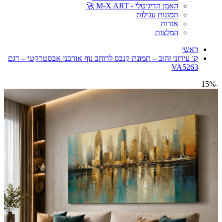
האמן הדיגיטלי - M-X ART 🚀
תמונות עגולות
אודות
המלצות
ראשי
קו עירוני זהוב – תמונת קנבס לרוחב נוף אורבני אבסטרקטי – דגם
VA5263
-15%