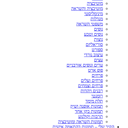
מוטיבציה
מוטיבציה והשראה
מינימליסטי
מנדלות
משפטי השראה
נופים
נופים וטבע
נוצות
סוריאליזם
ספורט
עיצוב נורדי
עצים
ערים ונופים אורבניים
פופ ארט
פרחים
פרחים ועלים
פרחים וצמחים
רבנים ויהדות
רומנטי
תלת מימד
תמונות אופנה ושיק
תמונות בקו אחד
תרבות וקולנוע
תמונות השראה ומוטיבציה
הקיר שלי – תמונות בהתאמה אישית