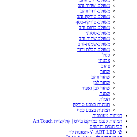
משולב- שחור-זהב
משולב-ורוד וזהב
משולב-טורקיז-זהב
משולב-טורקיז-כסף
משולב-כתום-זהב
משולב-ססגוני
משולב-שחור-זהב
משולב-שמנת-זהב
משולב-תכלת ורוד
סגול
צבעוני
צהוב
שחור
שחור וזהב
שחור לבן
שחור לבן ואפור
שמנת
תכלת
תמונות בצבע טורקיז
תמונות בצבע כסף
תמונות מעוצבות
תמונות קנבס במרקם בולט | קולקציית Art Touch
הכי חמים וחדשים
🎨 ART LED 💡-תמונות לד