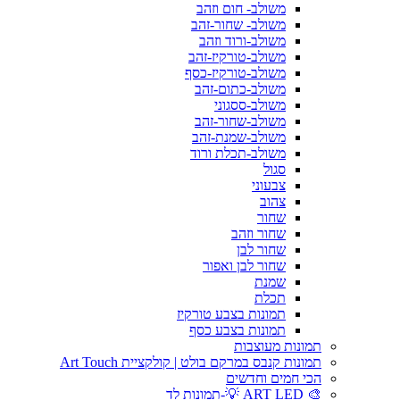
משולב- חום וזהב
משולב- שחור-זהב
משולב-ורוד וזהב
משולב-טורקיז-זהב
משולב-טורקיז-כסף
משולב-כתום-זהב
משולב-ססגוני
משולב-שחור-זהב
משולב-שמנת-זהב
משולב-תכלת ורוד
סגול
צבעוני
צהוב
שחור
שחור וזהב
שחור לבן
שחור לבן ואפור
שמנת
תכלת
תמונות בצבע טורקיז
תמונות בצבע כסף
תמונות מעוצבות
תמונות קנבס במרקם בולט | קולקציית Art Touch
הכי חמים וחדשים
🎨 ART LED 💡-תמונות לד