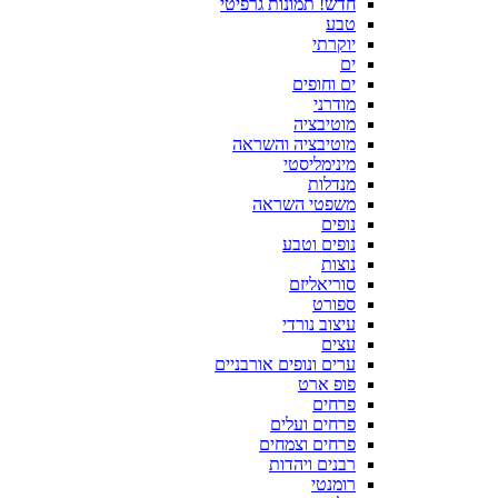
חדש! תמונות גרפיטי
טבע
יוקרתי
ים
ים וחופים
מודרני
מוטיבציה
מוטיבציה והשראה
מינימליסטי
מנדלות
משפטי השראה
נופים
נופים וטבע
נוצות
סוריאליזם
ספורט
עיצוב נורדי
עצים
ערים ונופים אורבניים
פופ ארט
פרחים
פרחים ועלים
פרחים וצמחים
רבנים ויהדות
רומנטי