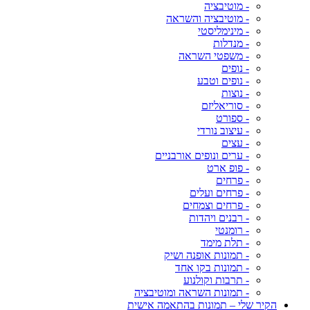
- מוטיבציה
- מוטיבציה והשראה
- מינימליסטי
- מנדלות
- משפטי השראה
- נופים
- נופים וטבע
- נוצות
- סוריאליזם
- ספורט
- עיצוב נורדי
- עצים
- ערים ונופים אורבניים
- פופ ארט
- פרחים
- פרחים ועלים
- פרחים וצמחים
- רבנים ויהדות
- רומנטי
- תלת מימד
- תמונות אופנה ושיק
- תמונות בקו אחד
- תרבות וקולנוע
- תמונות השראה ומוטיבציה
הקיר שלי – תמונות בהתאמה אישית