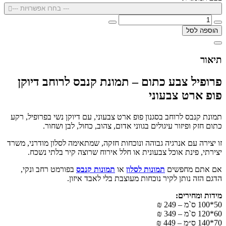
--- בחרו אפשרויות ---
הוספה לסל
תיאור
פרופיל צבע כתום – תמונת קנבס לרוחב דיוקן
פופ ארט צבעוני
תמונת קנבס לרוחב בסגנון פופ ארט צבעוני, עם דיוקן נשי בפרופיל, רקע
כתום חזק ופיזור עיגולים בגווני אדום, צהוב, כחול, לבן ושחור.
זו יצירה עם אנרגיה גבוהה ונוכחות חזקה, שמתאימה לסלון מודרני, משרד
יצירתי, פינת אוכל צבעונית או חלל אירוח שרוצה קיר בלתי נשכח.
אם אתם מחפשים
תמונות לסלון
או
תמונות קנבס
בפורמט רחב ונקי,
הדגם הזה נותן לקיר נוכחות מעוצבת בלי לאבד איזון.
מידות ומחירים:
50*100 ס`מ – 249 ₪
60*120 ס`מ – 349 ₪
70*140 ס״מ – 449 ₪