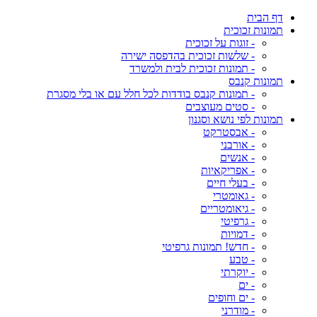
דף הבית
תמונות זכוכית
- זוגות על זכוכית
- שלשות זכוכית בהדפסה ישירה
- תמונות זכוכית לבית ולמשרד
תמונות קנבס
- תמונות קנבס בודדות לכל חלל עם או בלי מסגרת
- סטים מעוצבים
תמונות לפי נושא וסגנון
- אבסטרקט
- אורבני
- אנשים
- אפריקאיות
- בעלי חיים
- גאומטרי
- גיאומטריים
- גרפיטי
- דמויות
- חדש! תמונות גרפיטי
- טבע
- יוקרתי
- ים
- ים וחופים
- מודרני