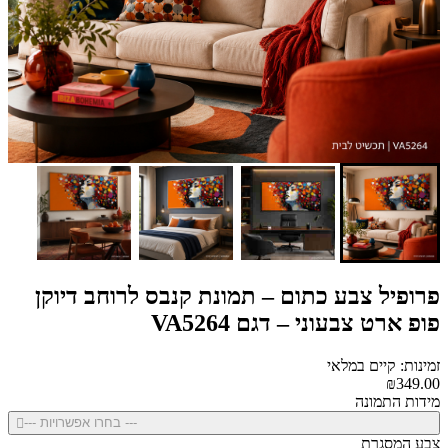
פרופיל צבע כתום – תמונת קנבס לרוחב דיוקן
פופ ארט צבעוני – דגם VA5264
זמינות: קיים במלאי
₪349.00
מידות התמונה
--- בחרו אפשרויות ---
צבע המסגרת