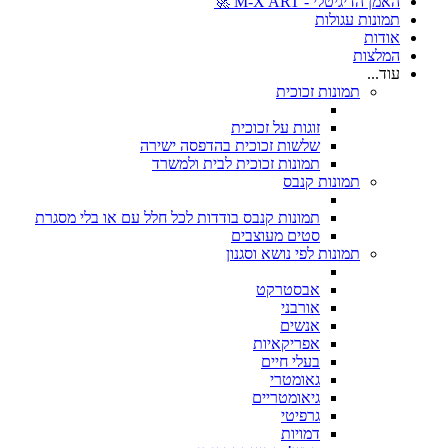
האמן הדיגיטלי - M-X ART 🚀
תמונות עגולות
אודות
המלצות
עוד...
תמונות זכוכית
זוגות על זכוכית
שלשות זכוכית בהדפסה ישירה
תמונות זכוכית לבית ולמשרד
תמונות קנבס
תמונות קנבס בודדות לכל חלל עם או בלי מסגרת
סטים מעוצבים
תמונות לפי נושא וסגנון
אבסטרקט
אורבני
אנשים
אפריקאיות
בעלי חיים
גאומטרי
גיאומטריים
גרפיטי
דמויות