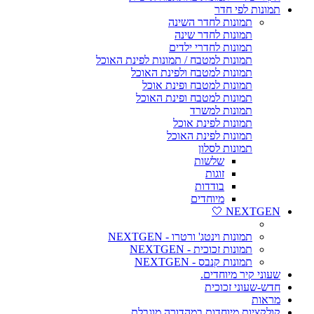
תמונות לפי חדר
תמונות לחדר השינה
תמונות לחדר שינה
תמונות לחדרי ילדים
תמונות למטבח / תמונות לפינת האוכל
תמונות למטבח ולפינת האוכל
תמונות למטבח ופינת אוכל
תמונות למטבח ופינת האוכל
תמונות למשרד
תמונות לפינת אוכל
תמונות לפינת האוכל
תמונות לסלון
שלשות
זוגות
בודדות
מיוחדים
NEXTGEN 🤍
תמונות וינטג' ורטרו - NEXTGEN
תמונות זכוכית - NEXTGEN
תמונות קנבס - NEXTGEN
שעוני קיר מיוחדים.
חדש-שעוני זכוכית
מראות
קולקציות מיוחדות במהדורה מוגבלת