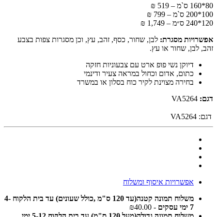
80*160 ס`מ – 519 ₪
100*200 ס`מ – 799 ₪
120*240 ס״מ – 1,749 ₪
אפשרויות מסגרת:
לבן, שחור, כסף, זהב, עץ, וכן מסגרות צפות בצבע
זהב, לבן, שחור או עץ.
דיוקן נשי פופ ארט עם צבעוניות חזקה
כתום, אדום וכחול במראה צעיר ודינמי
בחירה מצוינת לקיר כוח בסלון או במשרד
דגם:
VA5264
דגם:
VA5264
אפשרויות איסוף ומשלוח
משלוח תמונה קטנה(עד 120 ס"מ ,כולל שעונים) עד בית הלקוח 4-
7 ימי עסקים
- ₪40.00
משלוח תמונה גדולה(מעל 120 ס"מ) עד בית הלקוח 5-12 ימי