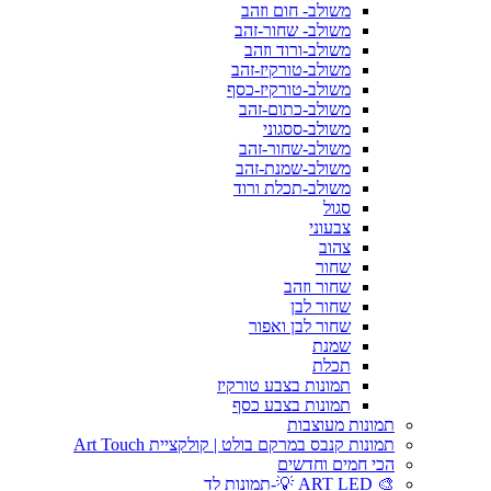
משולב- חום וזהב
משולב- שחור-זהב
משולב-ורוד וזהב
משולב-טורקיז-זהב
משולב-טורקיז-כסף
משולב-כתום-זהב
משולב-ססגוני
משולב-שחור-זהב
משולב-שמנת-זהב
משולב-תכלת ורוד
סגול
צבעוני
צהוב
שחור
שחור וזהב
שחור לבן
שחור לבן ואפור
שמנת
תכלת
תמונות בצבע טורקיז
תמונות בצבע כסף
תמונות מעוצבות
תמונות קנבס במרקם בולט | קולקציית Art Touch
הכי חמים וחדשים
🎨 ART LED 💡-תמונות לד