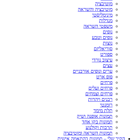
מוטיבציה
מוטיבציה והשראה
מינימליסטי
מנדלות
משפטי השראה
נופים
נופים וטבע
נוצות
סוריאליזם
ספורט
עיצוב נורדי
עצים
ערים ונופים אורבניים
פופ ארט
פרחים
פרחים ועלים
פרחים וצמחים
רבנים ויהדות
רומנטי
תלת מימד
תמונות אופנה ושיק
תמונות בקו אחד
תרבות וקולנוע
תמונות השראה ומוטיבציה
הקיר שלי – תמונות בהתאמה אישית