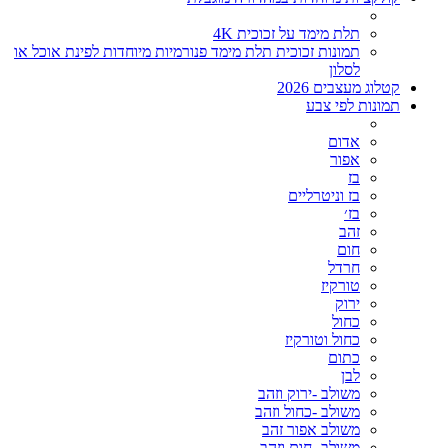
תלת מימד על זכוכית 4K
תמונות זכוכית תלת מימד פנורמיות מיוחדות לפינת אוכל או
לסלון
קטלוג מעצבים 2026
תמונות לפי צבע
אדום
אפור
בז
בז וניטרליים
בז׳
זהב
חום
חרדל
טורקיז
ירוק
כחול
כחול וטורקיז
כתום
לבן
משולב -ירוק וזהב
משולב -כחול וזהב
משולב אפור זהב
משולב- חום וזהב