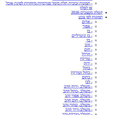
- תמונות זכוכית תלת מימד פנורמיות מיוחדות לפינת אוכל
או לסלון
קטלוג מעצבים 2026
תמונות לפי צבע
- אדום
- אפור
- בז
- בז וניטרליים
- בז׳
- זהב
- חום
- חרדל
- טורקיז
- ירוק
- כחול
- כחול וטורקיז
- כתום
- לבן
- משולב -ירוק וזהב
- משולב -כחול וזהב
- משולב אפור זהב
- משולב- חום וזהב
- משולב- שחור-זהב
- משולב-ורוד וזהב
- משולב-טורקיז-זהב