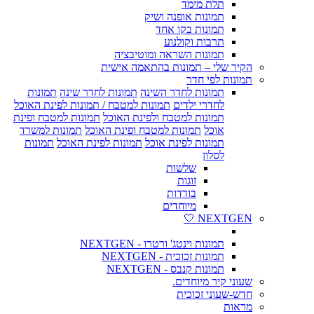
תלת מימד
תמונות אופנה ושיק
תמונות בקו אחד
תרבות וקולנוע
תמונות השראה ומוטיבציה
הקיר שלי – תמונות בהתאמה אישית
תמונות לפי חדר
תמונות לחדר השינה
תמונות לחדר שינה
תמונות
לחדרי ילדים
תמונות למטבח / תמונות לפינת האוכל
תמונות למטבח ולפינת האוכל
תמונות למטבח ופינת
אוכל
תמונות למטבח ופינת האוכל
תמונות למשרד
תמונות לפינת אוכל
תמונות לפינת האוכל
תמונות
לסלון
שלשות
זוגות
בודדות
מיוחדים
NEXTGEN 🤍
תמונות וינטג' ורטרו - NEXTGEN
תמונות זכוכית - NEXTGEN
תמונות קנבס - NEXTGEN
שעוני קיר מיוחדים.
חדש-שעוני זכוכית
מראות