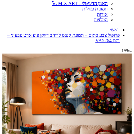
האמן הדיגיטלי - M-X ART 🚀
תמונות עגולות
אודות
המלצות
ראשי
פרופיל צבע כתום – תמונת קנבס לרוחב דיוקן פופ ארט צבעוני –
דגם VA5264
-15%