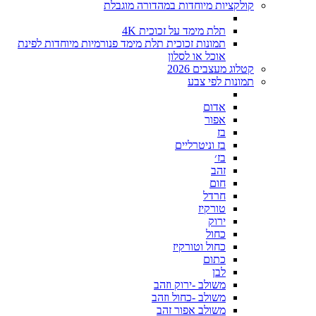
קולקציות מיוחדות במהדורה מוגבלת
תלת מימד על זכוכית 4K
תמונות זכוכית תלת מימד פנורמיות מיוחדות לפינת
אוכל או לסלון
קטלוג מעצבים 2026
תמונות לפי צבע
אדום
אפור
בז
בז וניטרליים
בז׳
זהב
חום
חרדל
טורקיז
ירוק
כחול
כחול וטורקיז
כתום
לבן
משולב -ירוק וזהב
משולב -כחול וזהב
משולב אפור זהב