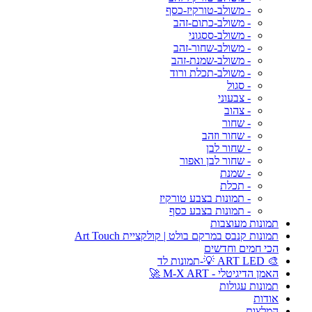
- משולב-טורקיז-כסף
- משולב-כתום-זהב
- משולב-ססגוני
- משולב-שחור-זהב
- משולב-שמנת-זהב
- משולב-תכלת ורוד
- סגול
- צבעוני
- צהוב
- שחור
- שחור וזהב
- שחור לבן
- שחור לבן ואפור
- שמנת
- תכלת
- תמונות בצבע טורקיז
- תמונות בצבע כסף
תמונות מעוצבות
תמונות קנבס במרקם בולט | קולקציית Art Touch
הכי חמים וחדשים
🎨 ART LED 💡-תמונות לד
האמן הדיגיטלי - M-X ART 🚀
תמונות עגולות
אודות
המלצות