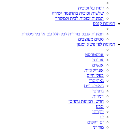
זוגות על זכוכית
שלשות זכוכית בהדפסה ישירה
תמונות זכוכית לבית ולמשרד
תמונות קנבס
תמונות קנבס בודדות לכל חלל עם או בלי מסגרת
סטים מעוצבים
תמונות לפי נושא וסגנון
אבסטרקט
אורבני
אנשים
אפריקאיות
בעלי חיים
גאומטרי
גיאומטריים
גרפיטי
דמויות
חדש! תמונות גרפיטי
טבע
יוקרתי
ים
ים וחופים
מודרני