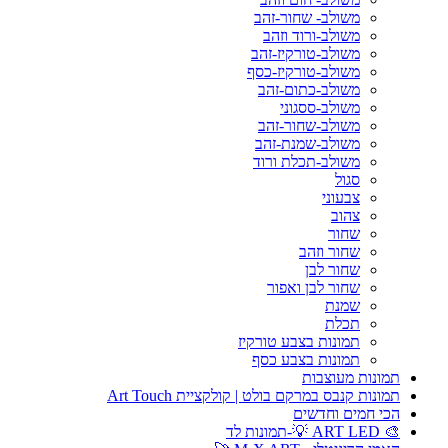
משולב- שחור-זהב
משולב-ורוד וזהב
משולב-טורקיז-זהב
משולב-טורקיז-כסף
משולב-כתום-זהב
משולב-ססגוני
משולב-שחור-זהב
משולב-שמנת-זהב
משולב-תכלת ורוד
סגול
צבעוני
צהוב
שחור
שחור וזהב
שחור לבן
שחור לבן ואפור
שמנת
תכלת
תמונות בצבע טורקיז
תמונות בצבע כסף
תמונות מעוצבות
תמונות קנבס במרקם בולט | קולקציית Art Touch
הכי חמים וחדשים
🎨 ART LED 💡-תמונות לד